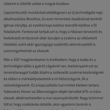
cikkeink is úttörők voltak a maguk korában.
Lapszerkesztői munkánkat elsődlegesen az új technológiák napi
alkalmazásba illesztése, és ezen ismeretek átadásának konkrét
igénye irányítja, az ezekkel kapcsolatos teendők közlése a fő
feladatunk. Fontosnak tartjuk azt is, hogy a hibásan tervezett és
kivitelezett rendszerek okán tanuljon a szakma az elkövetett
hibákból, ezért akár igazságügyi szakértői véleményekből is
szemezgethetnek az olvasók.
Már a VGF megjelenésekor is érzékeltem, hogy a tudás és a
technológiai újítás a gyártó cégeknél van, kiadványaink ezt az
ismeretanyagot tudják átadni a szélesebb szakmai közönségnek
és ebben a márkaképviseletek a mi hátországunk, ők a
szövetségeseink. Ez a kapcsolódás tud minket életben tartani,
fejleszteni, hiszen az államvizsgám idején tanultak 97%-a mára
elavult, alkalmazhatatlan a mai viszonyok között. Nagy örömmel
tölt el, hogy szakiskolai oktatók, akár egyetemi tanárok is