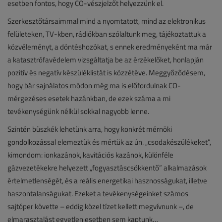
esetben fontos, hogy CO-vészjelzőt helyezzünk el.
Szerkesztőtársaimmal mind a nyomtatott, mind az elektronikus
felületeken, TV-kben, rádiókban szólaltunk meg, tájékoztattuk a
közvéleményt, a döntéshozókat, s ennek eredményeként ma már
a katasztrófavédelem vizsgáltatja be az érzékelőket, honlapján
pozitív és negatív készüléklistát is közzétéve. Meggyőződésem,
hogy bár sajnálatos módon még ma is előfordulnak CO-
mérgezéses esetek hazánkban, de ezek száma a mi
tevékenységünk nélkül sokkal nagyobb lenne.
Szintén büszkék lehetünk arra, hogy konkrét mérnöki
gondolkozással elemeztük és mértük az ún. „csodakészülékeket”,
kimondom: ionkazánok, kavitációs kazánok, különféle
gázvezetékekre helyezett „fogyasztáscsökkentő” alkalmazások
értelmetlenségét, és a reális energetikai hasznosságukat, illetve
haszontalanságukat. Ezeket a tevékenységeinket számos
sajtóper követte – eddig közel tízet kellett megvívnunk –, de
elmarasztalást egyetlen esetben sem kaptunk…