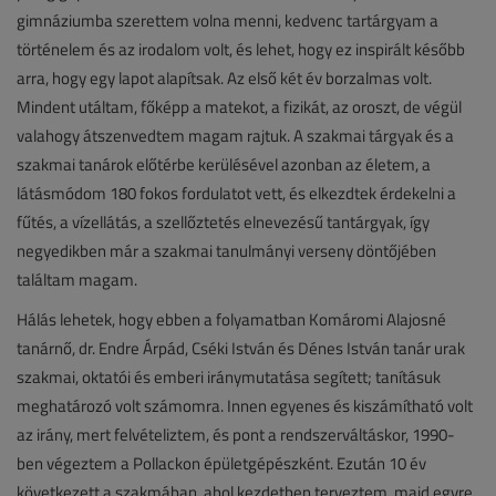
gimnáziumba szerettem volna menni, kedvenc tartárgyam a
történelem és az irodalom volt, és lehet, hogy ez inspirált később
arra, hogy egy lapot alapítsak. Az első két év borzalmas volt.
Mindent utáltam, főképp a matekot, a fizikát, az oroszt, de végül
valahogy átszenvedtem magam rajtuk. A szakmai tárgyak és a
szakmai tanárok előtérbe kerülésével azonban az életem, a
látásmódom 180 fokos fordulatot vett, és elkezdtek érdekelni a
fűtés, a vízellátás, a szellőztetés elnevezésű tantárgyak, így
negyedikben már a szakmai tanulmányi verseny döntőjében
találtam magam.
Hálás lehetek, hogy ebben a folyamatban Komáromi Alajosné
tanárnő, dr. Endre Árpád, Cséki István és Dénes István tanár urak
szakmai, oktatói és emberi iránymutatása segített; tanításuk
meghatározó volt számomra. Innen egyenes és kiszámítható volt
az irány, mert felvételiztem, és pont a rendszerváltáskor, 1990-
ben végeztem a Pollackon épületgépészként. Ezután 10 év
következett a szakmában, ahol kezdetben terveztem, majd egyre