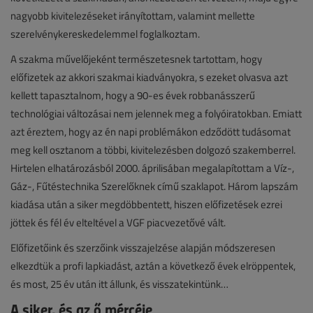
nagyobb kivitelezéseket irányítottam, valamint mellette
szerelvénykereskedelemmel foglalkoztam.
A szakma művelőjeként természetesnek tartottam, hogy
előfizetek az akkori szakmai kiadványokra, s ezeket olvasva azt
kellett tapasztalnom, hogy a 90-es évek robbanásszerű
technológiai változásai nem jelennek meg a folyóiratokban. Emiatt
azt éreztem, hogy az én napi problémákon edződött tudásomat
meg kell osztanom a többi, kivitelezésben dolgozó szakemberrel.
Hirtelen elhatározásból 2000. áprilisában megalapítottam a Víz-,
Gáz-, Fűtéstechnika Szerelőknek című szaklapot. Három lapszám
kiadása után a siker megdöbbentett, hiszen előfizetések ezrei
jöttek és fél év elteltével a VGF piacvezetővé vált.
Előfizetőink és szerzőink visszajelzése alapján módszeresen
elkezdtük a profi lapkiadást, aztán a következő évek elröppentek,
és most, 25 év után itt állunk, és visszatekintünk…
A siker, és az ő mércéje