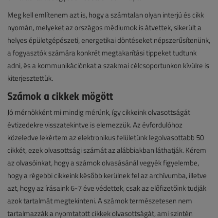
Meg kell említenem azt is, hogy a számtalan olyan interjú és cikk
nyomán, melyeket az országos médiumok is átvettek, sikerült a
helyes épületgépészeti, energetikai döntéseket népszerűsítenünk,
a fogyasztók számára konkrét megtakarítási tippeket tudtunk
adni, és a kommunikációnkat a szakmai célcsoportunkon kívülre is
kiterjesztettük.
Számok a cikkek mögött
Jó mérnökként mi mindig mérünk, így cikkeink olvasottságát
évtizedekre visszatekintve is elemezzük. Az évfordulóhoz
közeledve lekértem az elektronikus felületünk legolvasottabb 50
cikkét, ezek olvasottsági számát az alábbiakban láthatják. Kérem
az olvasóinkat, hogy a számok olvasásánál vegyék figyelembe,
hogy a régebbi cikkeink később kerülnek fel az archívumba, illetve
azt, hogy az írásaink 6-7 éve védettek, csak az előfizetőink tudják
azok tartalmát megtekinteni. A számok természetesen nem
tartalmazzák a nyomtatott cikkek olvasottságát, ami szintén