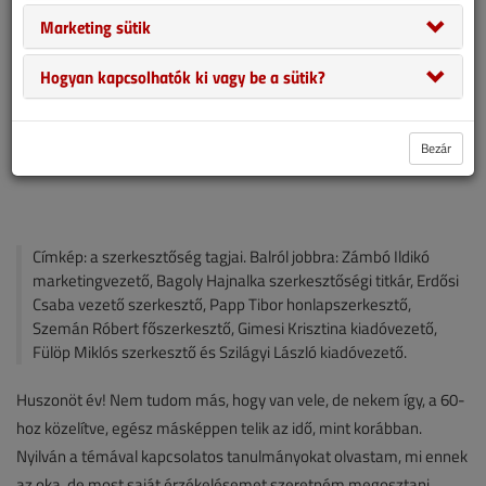
Marketing sütik
Hogyan kapcsolhatók ki vagy be a sütik?
Bezár
Címkép: a szerkesztőség tagjai. Balról jobbra: Zámbó Ildikó
marketingvezető, Bagoly Hajnalka szerkesztőségi titkár, Erdősi
Csaba vezető szerkesztő, Papp Tibor honlapszerkesztő,
Szemán Róbert főszerkesztő, Gimesi Krisztina kiadóvezető,
Fülöp Miklós szerkesztő és Szilágyi László kiadóvezető.
Huszonöt év! Nem tudom más, hogy van vele, de nekem így, a 60-
hoz közelítve, egész másképpen telik az idő, mint korábban.
Nyilván a témával kapcsolatos tanulmányokat olvastam, mi ennek
az oka, de most saját érzékelésemet szeretném megosztani.