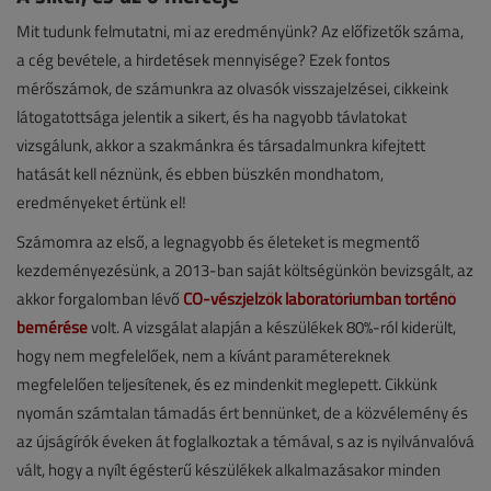
Mit tudunk felmutatni, mi az eredményünk? Az előfizetők száma,
a cég bevétele, a hirdetések mennyisége? Ezek fontos
mérőszámok, de számunkra az olvasók visszajelzései, cikkeink
látogatottsága jelentik a sikert, és ha nagyobb távlatokat
vizsgálunk, akkor a szakmánkra és társadalmunkra kifejtett
hatását kell néznünk, és ebben büszkén mondhatom,
eredményeket értünk el!
Számomra az első, a legnagyobb és életeket is megmentő
kezdeményezésünk, a 2013-ban saját költségünkön bevizsgált, az
akkor forgalomban lévő
CO-vészjelzők laboratóriumban történő
bemérése
volt. A vizsgálat alapján a készülékek 80%-ról kiderült,
hogy nem megfelelőek, nem a kívánt paramétereknek
megfelelően teljesítenek, és ez mindenkit meglepett. Cikkünk
nyomán számtalan támadás ért bennünket, de a közvélemény és
az újságírók éveken át foglalkoztak a témával, s az is nyilvánvalóvá
vált, hogy a nyílt égésterű készülékek alkalmazásakor minden