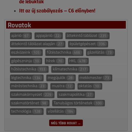
de lebuktak
Itt az új szabályozás – C6 előnyben!
Rovatok
ajánló
appajánló
áttekintő táblázat
67
22
235
áttekintő táblázat alapján
épületgépészet
27
336
eszközeink
fűtéstechnika
gázellátás
105
466
73
gépészninja
hírek
HKL
10
70
478
hűtéstechnika
klímatechnika
153
217
légtechnika
megújulók
mekkmester
134
28
73
méréstechnika
mustra
oktatás
23
12
10
szakmakörnyezet
szakmapolitika
229
27
szakmatörténet
Tanulságos történetek
98
100
technológia
vízellátás
128
184
MÉG TÖBB ROVAT →