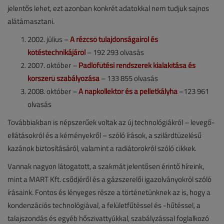
jelentős lehet, ezt azonban konkrét adatokkal nem tudjuk sajnos
alátámasztani.
2002. július –
A rézcső tulajdonságairól és
kötéstechnikájáról
– 192 293 olvasás
2007. október –
Padlófűtési rendszerek kialakítása és
korszerű szabályozása
– 133 855 olvasás
2008. október –
A napkollektor és a pelletkályha
–123 961
olvasás
Továbbiakban is népszerűek voltak az új technológiákról – levegő-
ellátásokról és a kéményekről – szóló írások, a szilárdtüzelésű
kazánok biztosításáról, valamint a radiátorokról szóló cikkek.
Vannak nagyon látogatott, a szakmát jelentősen érintő híreink,
mint a MART Kft. csődjéről és a gázszerelői igazolványokról szóló
írásaink. Fontos és lényeges része a történetünknek az is, hogy a
kondenzációs technológiával, a felületfűtéssel és -hűtéssel, a
talajszondás és egyéb hőszivattyúkkal, szabályzással foglalkozó