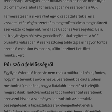
felhasználják anyagainkat az oktatás során és lassan nincs olyan
diplomamunka, ahol a forrásanyagban ne szerepelne a VGF.
Természetesen a sikereinket egy jó csapattal értük el és a
visszatekintés végén szeretném megemlíteni olyan meghatározó
szerkesztő kollégáimat, mint Taba Gábor és Veresegyházi Béla,
akik sajátságos bölcsész gondolkodásukkal segítettek a VGF
olvasottá válásában. A szerkesztőség többi tagja is nagyon fontos
szereplő volt akkor és most is, külön köszönet illeti őket
munkájukért.
Pár szó a felelősségről
Egy ilyen évforduló kapcsán nem csak a múltba kell nézni, fontos,
hogy mi a tervünk a jövőre nézve. Szeretnénk például a videós
rovatunkat újraindítani, hogy a fiatalabb korosztályt is elérjük,
megszólítsuk. Tanfolyamokat és több konferenciát szeretnénk
szervezni, hiszen a személyes kapcsolatok, az interaktív
beszélgetések, a tapasztalatcserék elengedhetetlenek a
fejlődéshez. Mesterajánlót indítottunk azért, hogy előfizetőink