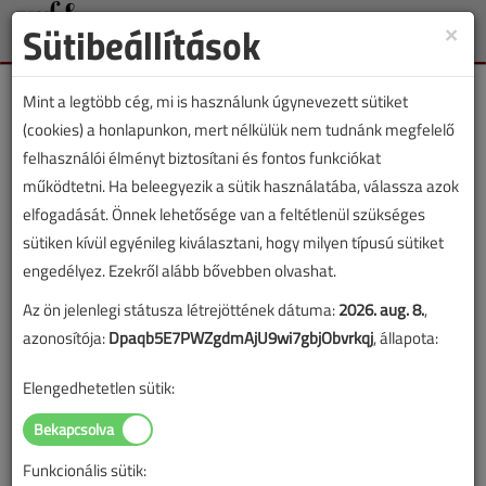
Sütibeállítások
×
Toggle
naviga
Mint a legtöbb cég, mi is használunk úgynevezett sütiket
(cookies) a honlapunkon, mert nélkülük nem tudnánk megfelelő
felhasználói élményt biztosítani és fontos funkciókat
működtetni. Ha beleegyezik a sütik használatába, válassza azok
Lapszám:
elfogadását. Önnek lehetősége van a feltétlenül szükséges
sütiken kívül egyénileg kiválasztani, hogy milyen típusú sütiket
TARTALOM
engedélyez. Ezekről alább bővebben olvashat.
Az ön jelenlegi státusza létrejöttének dátuma:
2026. aug. 8.
,
Szakmatörténet
Visszatekintő
azonosítója:
Dpaqb5E7PWZgdmAjU9wi7gbjObvrkqj
, állapota:
A VGF 25 éve
Elengedhetetlen sütik:
2025/4. lapszám
|
Szemán Róbert
|
1959 |
Funkcionális sütik: