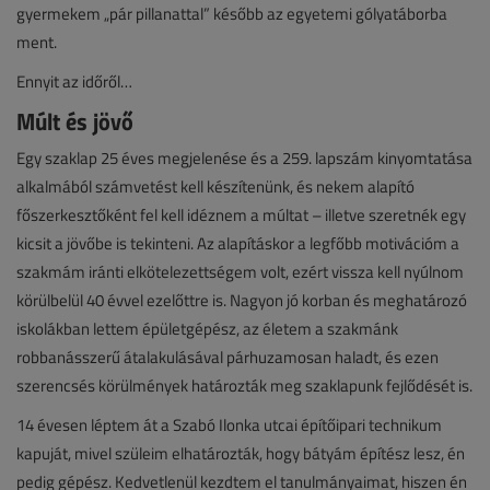
gyermekem „pár pillanattal” később az egyetemi gólyatáborba
ment.
Ennyit az időről…
Múlt és jövő
Egy szaklap 25 éves megjelenése és a 259. lapszám kinyomtatása
alkalmából számvetést kell készítenünk, és nekem alapító
főszerkesztőként fel kell idéznem a múltat – illetve szeretnék egy
kicsit a jövőbe is tekinteni. Az alapításkor a legfőbb motivációm a
szakmám iránti elkötelezettségem volt, ezért vissza kell nyúlnom
körülbelül 40 évvel ezelőttre is. Nagyon jó korban és meghatározó
iskolákban lettem épületgépész, az életem a szakmánk
robbanásszerű átalakulásával párhuzamosan haladt, és ezen
szerencsés körülmények határozták meg szaklapunk fejlődését is.
14 évesen léptem át a Szabó Ilonka utcai építőipari technikum
kapuját, mivel szüleim elhatározták, hogy bátyám építész lesz, én
pedig gépész. Kedvetlenül kezdtem el tanulmányaimat, hiszen én