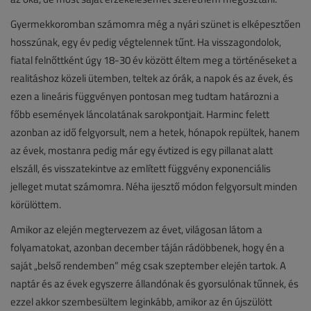
Gyermekkoromban számomra még a nyári szünet is elképesztően
hosszúnak, egy év pedig végtelennek tűnt. Ha visszagondolok,
fiatal felnőttként úgy 18-30 év között éltem meg a történéseket a
realitáshoz közeli ütemben, teltek az órák, a napok és az évek, és
ezen a lineáris függvényen pontosan meg tudtam határozni a
főbb események láncolatának sarokpontjait. Harminc felett
azonban az idő felgyorsult, nem a hetek, hónapok repültek, hanem
az évek, mostanra pedig már egy évtized is egy pillanat alatt
elszáll, és visszatekintve az említett függvény exponenciális
jelleget mutat számomra. Néha ijesztő módon felgyorsult minden
körülöttem.
Amikor az elején megtervezem az évet, világosan látom a
folyamatokat, azonban december táján rádöbbenek, hogy én a
saját „belső rendemben” még csak szeptember elején tartok. A
naptár és az évek egyszerre állandónak és gyorsulónak tűnnek, és
ezzel akkor szembesültem leginkább, amikor az én újszülött