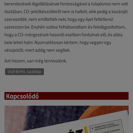
berendezések légellátásának fontosságával a tulajdonos nem volt
tisztában, CO-jelzőkészülékről nem is hallott, akik pedig a kazánját
szervizelték, nem említették neki, hogy egy ilyet feltétlenül
szerezzen be. Enyhén szólva felháborodtam és felvilágosítottam,
hogy a CO-mérgezések hasonló esetben fordulnak elő, és abba
bele lehet halni. Nyomatékosan kértem, hogy vegyen egy
vészjelzőt, mert addig nem segítek.
Azt hiszem, van még tennivalónk.
VGF&HKL szaklap
Kapcsolódó