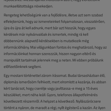
munkaellátottsága növekedjen.
Rengeteg lehetőségünk van a fejlődésre, illetve azt sem szabad
elfelejtenünk, hogy az ismereteinket folyamatosan, visszatérően,
újra és újra át kell adnunk, mert bár azt hisszük, hogy egyes
kérdések már nyilvánvalóak és ismertek, mindig rá kell
döbbennünk: alapvető kérdésekben is mutatkozik még
információhiány. Mai világunkban fontos és meghatározó, hogy az
információinkat honnan szerezzük, hiszen nagyon eltérő és
manipulált tartalmak jelennek meg a neten. Mi ebben próbálunk
előfizetőinknek segíteni.
Egy mostani történettel zárom írásomat. Budai társasházban élő,
diplomás ismerősöm felhívott, mert elromlott a kazánja, és abban
kért tanácsot, hogy cserélje vagy javíttassa-e meg a 15 éves
készüléket, mert néha leáll. Gyors, telefonos állapotfelmérés
következett részemről. A helyzet a következő. Nyílászárócsere
történt a nyáron, de maradt a régi, nyílt égésterű a kazán. Az ilyen