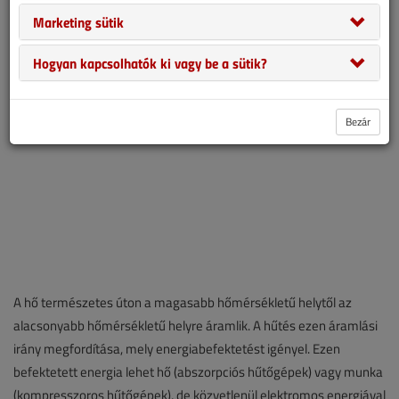
hideget”, csakis hőt vonhatunk el. A hűtőgép olyan műszaki
Marketing sütik
berendezés, mely egy anyagból hőt von el.
Hogyan kapcsolhatók ki vagy be a sütik?
Bezár
A hő természetes úton a magasabb hőmérsékletű helytől az
alacsonyabb hőmérsékletű helyre áramlik. A hűtés ezen áramlási
irány megfordítása, mely energiabefektetést igényel. Ezen
befektetett energia lehet hő (abszorpciós hűtőgépek) vagy munka
(kompresszoros hűtőgépek), de közvetlenül elektromos energiával