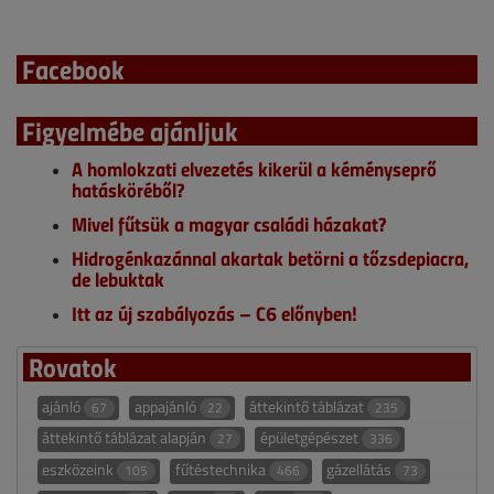
Facebook
Figyelmébe ajánljuk
A homlokzati elvezetés kikerül a kéményseprő
hatásköréből?
Mivel fűtsük a magyar családi házakat?
Hidrogénkazánnal akartak betörni a tőzsdepiacra,
de lebuktak
Itt az új szabályozás – C6 előnyben!
Rovatok
ajánló
appajánló
áttekintő táblázat
67
22
235
áttekintő táblázat alapján
épületgépészet
27
336
eszközeink
fűtéstechnika
gázellátás
105
466
73