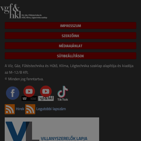
IMPRESSZUM
SZERZŐINK
MÉDIAAJÁNLAT
SÜTIBEÁLLÍTÁSOK
A Víz, Gáz, Fűtéstechnika és Hűtő, Klíma, Légtechnika szaklap alapítója és kiadója
az M-12/B Kft.
© Minden jog fenntartva.
Hírek
Legutóbbi lapszám