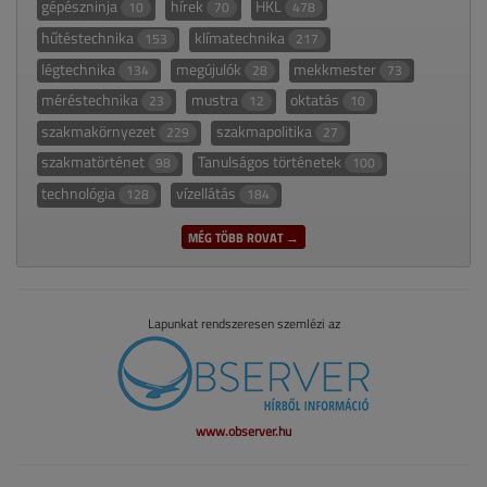
gépészninja
hírek
HKL
10
70
478
hűtéstechnika
klímatechnika
153
217
légtechnika
megújulók
mekkmester
134
28
73
méréstechnika
mustra
oktatás
23
12
10
szakmakörnyezet
szakmapolitika
229
27
szakmatörténet
Tanulságos történetek
98
100
technológia
vízellátás
128
184
MÉG TÖBB ROVAT →
Lapunkat rendszeresen szemlézi az
www.observer.hu