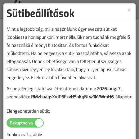
Sütibeállítások
×
Toggle
naviga
Mint a legtöbb cég, mi is használunk úgynevezett sütiket
(cookies) a honlapunkon, mert nélkülük nem tudnánk megfelelő
felhasználói élményt biztosítani és fontos funkciókat
működtetni. Ha beleegyezik a sütik használatába, válassza azok
Lapszám:
elfogadását. Önnek lehetősége van a feltétlenül szükséges
sütiken kívül egyénileg kiválasztani, hogy milyen típusú sütiket
TARTALOM
engedélyez. Ezekről alább bővebben olvashat.
Az ön jelenlegi státusza létrejöttének dátuma:
2026. aug. 7.
,
Épületgépészet
Szakoktatás
azonosítója:
RMzhaaqsXrdP6FzvH5hKqNLw9kVWmH6
, állapota:
Hűtési rendszerek,
Elengedhetetlen sütik:
hűtőberendezések
2018/3. lapszám
|
Rácz László
|
13 479 |
Funkcionális sütik: