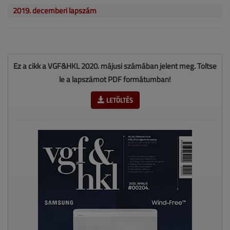
2019. decemberi lapszám
Ez a cikk a VGF&HKL 2020. májusi számában jelent meg. Töltse
le a lapszámot PDF formátumban!
LETÖLTÉS