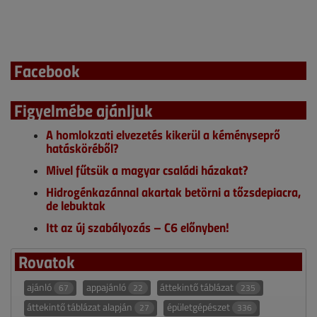
Facebook
Figyelmébe ajánljuk
A homlokzati elvezetés kikerül a kéményseprő
hatásköréből?
Mivel fűtsük a magyar családi házakat?
Hidrogénkazánnal akartak betörni a tőzsdepiacra,
de lebuktak
Itt az új szabályozás – C6 előnyben!
Rovatok
ajánló
appajánló
áttekintő táblázat
67
22
235
áttekintő táblázat alapján
épületgépészet
27
336