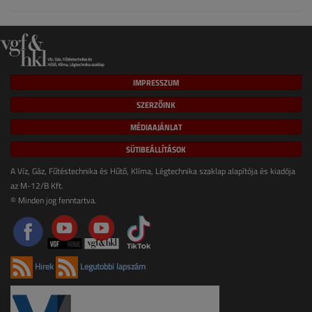
IMPRESSZUM
SZERZŐINK
MÉDIAAJÁNLAT
SÜTIBEÁLLÍTÁSOK
A Víz, Gáz, Fűtéstechnika és Hűtő, Klíma, Légtechnika szaklap alapítója és kiadója
az M-12/B Kft.
© Minden jog fenntartva.
Hírek
Legutóbbi lapszám