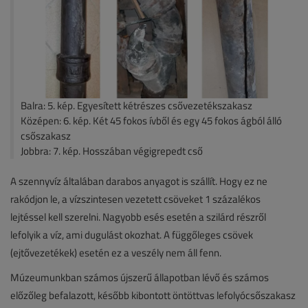
Balra: 5. kép. Egyesített kétrészes csővezetékszakasz
Középen: 6. kép. Két 45 fokos ívből és egy 45 fokos ágból álló
csőszakasz
Jobbra: 7. kép. Hosszában végigrepedt cső
A szennyvíz általában darabos anyagot is szállít. Hogy ez ne
rakódjon le, a vízszintesen vezetett csöveket 1 százalékos
lejtéssel kell szerelni. Nagyobb esés esetén a szilárd részről
lefolyik a víz, ami dugulást okozhat. A függőleges csövek
(ejtővezetékek) esetén ez a veszély nem áll fenn.
Múzeumunkban számos újszerű állapotban lévő és számos
előzőleg befalazott, később kibontott öntöttvas lefolyócsőszakasz