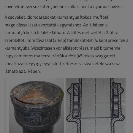
követelményei sokkal enyhébbek voltak, mint a nyomócsöveké.
A csöveket, idomdarabokat karmantyús (tokos, muffos)
megoldással csatlakoztatták egymáshoz. Az 1. képen a
karmantyú belső felülete látható. A kötés metszetét a 2. ábra
szemlélteti. Tömítővassal (3. kép) tömítőkötelet (4. kép) préseltek a
karmantyúba (vízszintesen vonalkázott rész), majd bitumennel
vagy cementes malterral zárták a rést (45 fokos szaggatott
vonalkázás). Egy így egyesített kétrészes csővezeték-szakasz
látható az 5. képen.