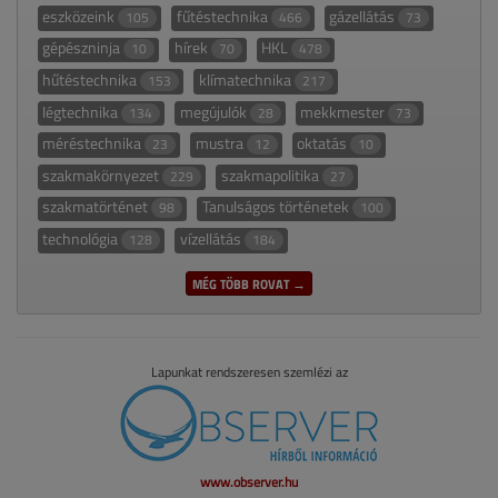
eszközeink
fűtéstechnika
gázellátás
105
466
73
gépészninja
hírek
HKL
10
70
478
hűtéstechnika
klímatechnika
153
217
légtechnika
megújulók
mekkmester
134
28
73
méréstechnika
mustra
oktatás
23
12
10
szakmakörnyezet
szakmapolitika
229
27
szakmatörténet
Tanulságos történetek
98
100
technológia
vízellátás
128
184
MÉG TÖBB ROVAT →
Lapunkat rendszeresen szemlézi az
www.observer.hu