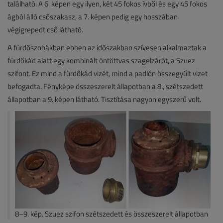
található. A 6. képen egy ilyen, két 45 fokos ívből és egy 45 fokos
ágból álló csőszakasz, a 7. képen pedig egy hosszában
végigrepedt cső látható.
A fürdőszobákban ebben az időszakban szívesen alkalmaztak a
fürdőkád alatt egy kombinált öntöttvas szagelzárót, a Szuez
szifont. Ez mind a fürdőkád vizét, mind a padlón összegyűlt vizet
befogadta. Fényképe összeszerelt állapotban a 8., szétszedett
állapotban a 9. képen látható. Tisztítása nagyon egyszerű volt.
8–9. kép. Szuez szifon szétszedett és összeszerelt állapotban