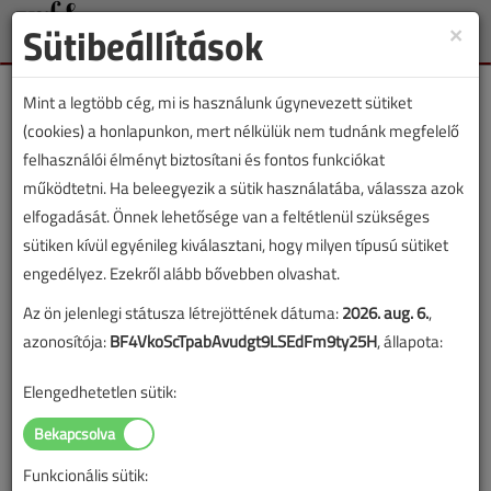
Sütibeállítások
×
Toggle
naviga
Mint a legtöbb cég, mi is használunk úgynevezett sütiket
(cookies) a honlapunkon, mert nélkülük nem tudnánk megfelelő
felhasználói élményt biztosítani és fontos funkciókat
működtetni. Ha beleegyezik a sütik használatába, válassza azok
Lapszám:
elfogadását. Önnek lehetősége van a feltétlenül szükséges
sütiken kívül egyénileg kiválasztani, hogy milyen típusú sütiket
TARTALOM
engedélyez. Ezekről alább bővebben olvashat.
Az ön jelenlegi státusza létrejöttének dátuma:
2026. aug. 6.
,
Szakmatörténet
azonosítója:
BF4VkoScTpabAvudgt9LSEdFm9ty25H
, állapota:
Öntöttvas lefolyócső
Elengedhetetlen sütik:
(csatornacső)
2020/5. lapszám
|
Sircz János
|
9369 |
Funkcionális sütik: