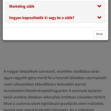
Marketing sütik
Hogyan kapcsolhatók ki vagy be a sütik?
Bezár
A magyar települések szervezett, vezetékes vízellátása során
egyre nagyobb igény merült fel a használt (általában szennyezett)
vizek csővezetékes eltávolítására lakásokból, ipari és
kereskedelmi létesítményekből egyaránt. A szennyvíz épületen
belüli vezetése általában vékonyfalú öntöttvas csövekben történt.
Mivel a csatornacsövek legtöbbször gravitációs elven működtek,
bennük nem alakult ki jelentős túlnyomás, így a szilárdsági