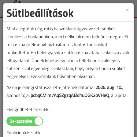
Sütibeállítások
×
Toggle
naviga
Mint a legtöbb cég, mi is használunk úgynevezett sütiket
(cookies) a honlapunkon, mert nélkülük nem tudnánk megfelelő
felhasználói élményt biztosítani és fontos funkciókat
működtetni. Ha beleegyezik a sütik használatába, válassza azok
Lapszám:
elfogadását. Önnek lehetősége van a feltétlenül szükséges
sütiken kívül egyénileg kiválasztani, hogy milyen típusú sütiket
TARTALOM
engedélyez. Ezekről alább bővebben olvashat.
Az ön jelenlegi státusza létrejöttének dátuma:
2026. aug. 10.
,
Fűtéstechnika
azonosítója:
pcbqCMim7AqSZgzqAEld1uOGK2oVHeQ
, állapota:
Rossz üzlet a
Elengedhetetlen sütik:
nemtörődömség
Ezen a télen is sok munkát adtak a
Funkcionális sütik:
szerelőknek a hidegben tönkremenő