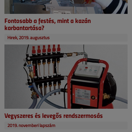
Fontosabb a festés, mint a kazán
karbantartása?
Hírek, 2019. augusztus
Vegyszeres és levegős rendszermosás
2019. novemberi lapszám