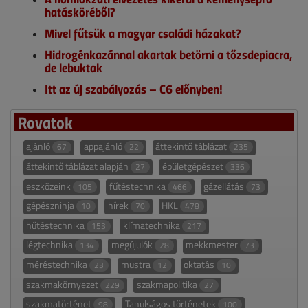
hatásköréből?
Mivel fűtsük a magyar családi házakat?
Hidrogénkazánnal akartak betörni a tőzsdepiacra,
de lebuktak
Itt az új szabályozás – C6 előnyben!
Rovatok
ajánló
appajánló
áttekintő táblázat
67
22
235
áttekintő táblázat alapján
épületgépészet
27
336
eszközeink
fűtéstechnika
gázellátás
105
466
73
gépészninja
hírek
HKL
10
70
478
hűtéstechnika
klímatechnika
153
217
légtechnika
megújulók
mekkmester
134
28
73
méréstechnika
mustra
oktatás
23
12
10
szakmakörnyezet
szakmapolitika
229
27
szakmatörténet
Tanulságos történetek
98
100