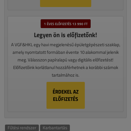
1 ÉVES ELŐFIZETÉS 13 990 FT
Legyen ön is előfizetőnk!
A VGF&HKL egy havi megjelenésű épületgépészeti szaklap,
amely nyomtatott formában évente 10 alakommal jelenik
meg. Válasszon papíralapú vagy digitális előfizetést!
Előfizetőink korlátlanul hozzáférhetnek a korábbi számok
tartalmához is.
ÉRDEKEL AZ
ELŐFIZETÉS
Fűtési rendszer
Karbantartás