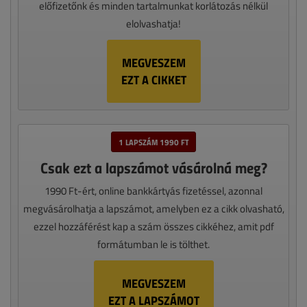
előfizetőnk és minden tartalmunkat korlátozás nélkül
elolvashatja!
MEGVESZEM
EZT A CIKKET
1 LAPSZÁM 1990 FT
Csak ezt a lapszámot vásárolná meg?
1990 Ft-ért, online bankkártyás fizetéssel, azonnal
megvásárolhatja a lapszámot, amelyben ez a cikk olvasható,
ezzel hozzáférést kap a szám összes cikkéhez, amit pdf
formátumban le is tölthet.
MEGVESZEM
EZT A LAPSZÁMOT