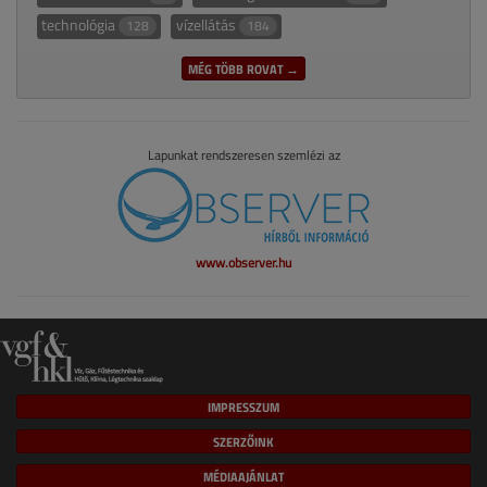
technológia
vízellátás
128
184
MÉG TÖBB ROVAT →
Lapunkat rendszeresen szemlézi az
www.observer.hu
IMPRESSZUM
SZERZŐINK
MÉDIAAJÁNLAT