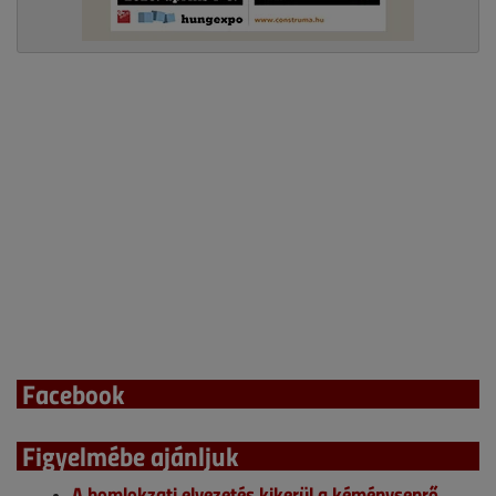
Facebook
Figyelmébe ajánljuk
A homlokzati elvezetés kikerül a kéményseprő