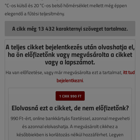
°C-os külső és 20 °C-os belső hőmérséklet mellett még éppen
elegendő a fűtési teljesítmény.
A cikk még 13 432 karakternyi szöveget tartalmaz.
A teljes cikket bejelentkezés után olvashatja el,
ha ön előfizetőnk vagy megvásárolta a cikket
vagy a lapszámot.
Ha van előfizetése, vagy már megvásárolta ezt a tartalmat,
itt tud
bejelentkezni
.
1 CIKK 990 FT
Elolvasná ezt a cikket, de nem előfizetőnk?
990 Ft-ért, online bankkártyás fizetéssel, azonnal megveheti
és azonnal elolvashatja. A megvásárolt cikkhez a
későbbiekben is korlátozás nélkül hozzáférhet. Legyen