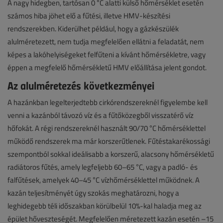
A nagy hidegben, tartósan 0 °C alatti külső hőmérséklet esetén
számos hiba jöhet elő a fűtési, illetve HMV-készítési
rendszerekben. Kiderülhet például, hogy a gázkészülék
alulméretezett, nem tudja megfelelően ellátni a feladatát, nem
képes a lakóhelyiségeket felfűteni a kívánt hőmérsékletre, vagy
éppen a megfelelő hőmérsékletű HMV előállítása jelent gondot.
Az alulméretezés következményei
A hazánkban legelterjedtebb cirkórendszereknél figyelembe kell
venni a kazánból távozó víz és a fűtőközegből visszatérő víz
hőfokát. A régi rendszereknél használt 90/70 °C hőmérséklettel
működő rendszerek ma már korszerűtlenek. Fűtéstakarékossági
szempontból sokkal ideálisabb a korszerű, alacsony hőmérsékletű
radiátoros fűtés, amely legfeljebb 60–65 °C, vagy a padló- és
falfűtések, amelyek 40–45 °C vízhőmérséklettel működnek. A
kazán teljesítményét úgy szokás meghatározni, hogy a
leghidegebb téli időszakban körülbelül 10%-kal haladja meg az
épület hőveszteségét. Megfelelően méretezett kazán esetén –15