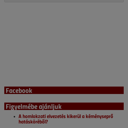
Facebook
Figyelmébe ajánljuk
A homlokzati elvezetés kikerül a kéményseprő
hatásköréből?