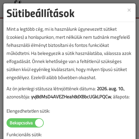
Sütibeállítások
×
Toggle
naviga
Mint a legtöbb cég, mi is használunk úgynevezett sütiket
(cookies) a honlapunkon, mert nélkülük nem tudnánk megfelelő
felhasználói élményt biztosítani és fontos funkciókat
működtetni. Ha beleegyezik a sütik használatába, válassza azok
Lapszám:
elfogadását. Önnek lehetősége van a feltétlenül szükséges
sütiken kívül egyénileg kiválasztani, hogy milyen típusú sütiket
TARTALOM
engedélyez. Ezekről alább bővebben olvashat.
Az ön jelenlegi státusza létrejöttének dátuma:
2026. aug. 10.
,
Ajánló
Appajánló
azonosítója:
yvj8dMsD4AVEZHeah8dXBbcUGkLPQCw
, állapota:
Számláljunk!
Elengedhetetlen sütik:
Appajánló
2021/9. lapszám
|
Papp Tibor
|
7836 |
Funkcionális sütik: