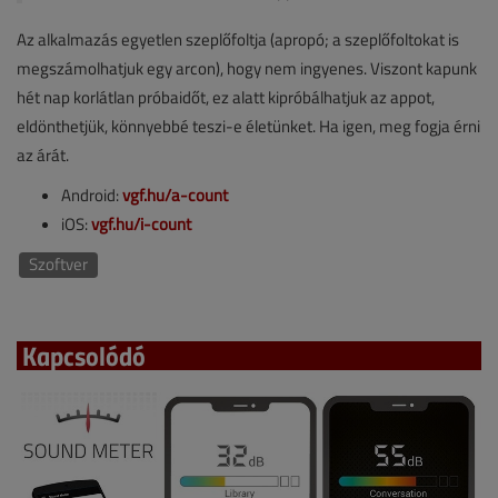
Az alkalmazás egyetlen szeplőfoltja (apropó; a szeplőfoltokat is
megszámolhatjuk egy arcon), hogy nem ingyenes. Viszont kapunk
hét nap korlátlan próbaidőt, ez alatt kipróbálhatjuk az appot,
eldönthetjük, könnyebbé teszi-e életünket. Ha igen, meg fogja érni
az árát.
Android:
vgf.hu/a-count
iOS:
vgf.hu/i-count
Szoftver
Kapcsolódó