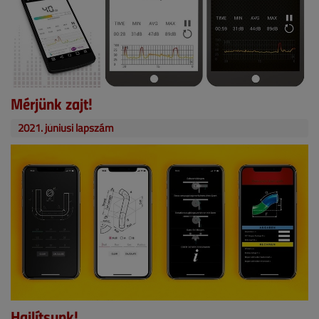
Mérjünk zajt!
2021. júniusi lapszám
Hajlítsunk!