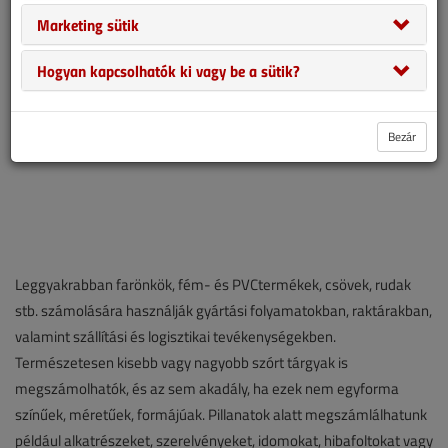
Marketing sütik
Hogyan kapcsolhatók ki vagy be a sütik?
Bezár
Leggyakrabban farönkök, fém- és PVCtermékek, csövek, rudak
stb. számolására használják gyártási folyamatokban, raktárakban,
valamint szállítási és logisztikai tevékenységekben.
Természetesen kisebb vagy nagyobb szórt tárgyak is
megszámolhatók, és az sem akadály, ha ezek nem egyforma
színűek, méretűek, formájúak. Pillanatok alatt megszámlálhatunk
például alkatrészeket, szerelvényeket, idomokat, hibafoltokat vagy