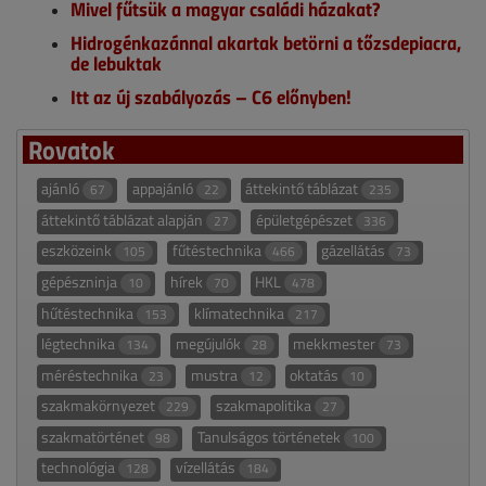
Mivel fűtsük a magyar családi házakat?
Hidrogénkazánnal akartak betörni a tőzsdepiacra,
de lebuktak
Itt az új szabályozás – C6 előnyben!
Rovatok
ajánló
appajánló
áttekintő táblázat
67
22
235
áttekintő táblázat alapján
épületgépészet
27
336
eszközeink
fűtéstechnika
gázellátás
105
466
73
gépészninja
hírek
HKL
10
70
478
hűtéstechnika
klímatechnika
153
217
légtechnika
megújulók
mekkmester
134
28
73
méréstechnika
mustra
oktatás
23
12
10
szakmakörnyezet
szakmapolitika
229
27
szakmatörténet
Tanulságos történetek
98
100
technológia
vízellátás
128
184