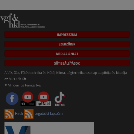
IMPRESSZUM
SZERZŐINK
MÉDIAAJÁNLAT
SÜTIBEÁLLÍTÁSOK
A Víz, Gáz, Fűtéstechnika és Hűtő, Klíma, Légtechnika szaklap alapítója és kiadója
az M-12/B Kft.
© Minden jog fenntartva.
Hírek
Legutóbbi lapszám