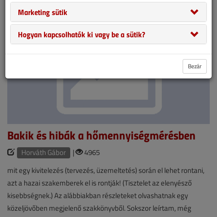
bemutatjuk gépészeti kivitelezési munkánk beszerzési tortúráit.
Marketing sütik
Hogyan kapcsolhatók ki vagy be a sütik?
Bezár
Bakik és hibák a hőmennyiségmérésben
Horváth Gábor
|
4965
mit egy kivitelezés (tervezés, üzemeltetés) során el lehet rontani,
azt a hazai szakemberek el is rontják! (Tisztelet az elenyésző
kisebbségnek.) Az alábbiakban részleteket olvashatnak egy
közeljövőben megjelenő szakkönyvből. Sokszor leírtam, még