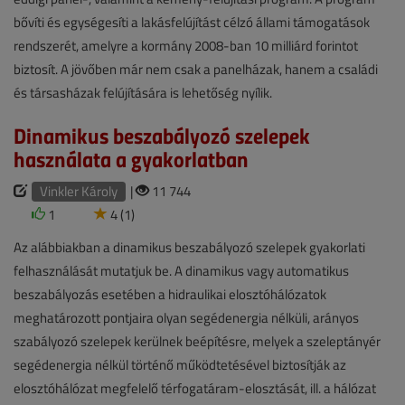
bővíti és egységesíti a lakásfelújítást célzó állami támogatások
rendszerét, amelyre a kormány 2008-ban 10 milliárd forintot
biztosít. A jövőben már nem csak a panelházak, hanem a családi
és társasházak felújítására is lehetőség nyílik.
Dinamikus beszabályozó szelepek
használata a gyakorlatban
Vinkler Károly
|
11 744
1
4 (1)
Az alábbiakban a dinamikus beszabályozó szelepek gyakorlati
felhasználását mutatjuk be. A dinamikus vagy automatikus
beszabályozás esetében a hidraulikai elosztóhálózatok
meghatározott pontjaira olyan segédenergia nélküli, arányos
szabályozó szelepek kerülnek beépítésre, melyek a szeleptányér
segédenergia nélkül történő működtetésével biztosítják az
elosztóhálózat megfelelő térfogatáram-elosztását, ill. a hálózat