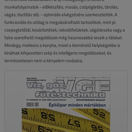
munkafolyamatok - előkészítés, mosás, csöpögtetés, tárolás,
vágás, tisztítás stb. - optimális elvégzésére szerkesztették. A
funkcionális és utólag is megvásárolható tartozékok, mint pl.
csepegtetőtál, kosárbetétek, rakodófelületek, vágódeszka vagy a
falra szerelhető megoldások még hasznosabbá teszik a tálakat.
Mindegy, mekkora a konyha, mivel a kisméretű helyiségekbe is
kínálnak kifejezetten szép és intelligens megoldásokat, és
természetesen nem a kényelem rovására.