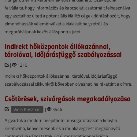
felvállalta, hogy információs és kapcsolati csatornáit felhasználva
egy asztalhoz ülteti a potenciális kiállító cégek döntéshozóit, hogy
elmondhassák véleményüket a kialakult helyzetről, és
megpróbáljanak közös álláspontra jutni.
Indirekt hőközpontok állókazánnal,
tárolóval, időjárásfüggő szabályozással
|
1216
Indirekt hőközpontok állókazánnal, tárolóval, időjárásfüggő
szabályozással cikkünkről bővebben olvashat, ha rákattint a címre.
Csőtörések, szivárgások megakadályozása
Viola Krisztián
|
3446
A gyártók a modern beépíthető mosogatótálakat a konyha
kreatívabb, kényelmesebb és a munkavégzést megkönnyítő
centrumává változtatták. Az új mosogatógenerációt a