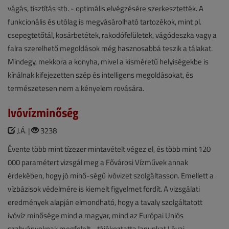
vágás, tisztítás stb. - optimális elvégzésére szerkesztették. A
funkcionális és utólag is megvásárolható tartozékok, mint pl.
csepegtetőtál, kosárbetétek, rakodófelületek, vágódeszka vagy a
falra szerelhető megoldások még hasznosabbá teszik a tálakat.
Mindegy, mekkora a konyha, mivel a kisméretű helyiségekbe is
kínálnak kifejezetten szép és intelligens megoldásokat, és
természetesen nem a kényelem rovására.
Ivóvízminőség
J.Á. |
3238
Évente több mint tízezer mintavételt végez el, és több mint 120
000 paramétert vizsgál meg a Fővárosi Vízművek annak
érdekében, hogy jó minő-ségű ivóvizet szolgáltasson. Emellett a
vízbázisok védelmére is kiemelt figyelmet fordít. A vizsgálati
eredmények alapján elmondható, hogy a tavaly szolgáltatott
ivóvíz minősége mind a magyar, mind az Európai Uniós
szabványoknak megfelelt - tájékoztatta lapunkat Lévai