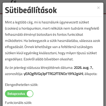
Sütibeállítások
×
Toggle
naviga
Mint a legtöbb cég, mi is használunk úgynevezett sütiket
(cookies) a honlapunkon, mert nélkülük nem tudnánk megfelelő
felhasználói élményt biztosítani és fontos funkciókat
működtetni. Ha beleegyezik a sütik használatába, válassza azok
Lapszám:
elfogadását. Önnek lehetősége van a feltétlenül szükséges
sütiken kívül egyénileg kiválasztani, hogy milyen típusú sütiket
ÉVES BONTÁS
engedélyez. Ezekről alább bővebben olvashat.
Az ön jelenlegi státusza létrejöttének dátuma:
2026. aug. 7.
,
A megjelenések éves ütemezése a
Médiaajánlat
oldalon
azonosítója:
yEAQgRVGq3pFTRG2fTENOz19Yk2g4Hi
, állapota:
található.
Elengedhetetlen sütik:
VGF szaklap 2008. január-
február
Funkcionális sütik: