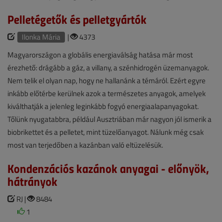
Pelletégetők és pelletgyártók
Ilonka Mária
|
4373
Magyarországon a globális energiaválság hatása már most
érezhető: drágább a gáz, a villany, a szénhidrogén üzemanyagok.
Nem telik el olyan nap, hogy ne hallanánk a témáról. Ezért egyre
inkább előtérbe kerülnek azok a természetes anyagok, amelyek
kiválthatják a jelenleg leginkább fogyó energiaalapanyagokat.
Tőlünk nyugatabbra, például Ausztriában már nagyon jól ismerik a
biobrikettet és a pelletet, mint tüzelőanyagot. Nálunk még csak
most van terjedőben a kazánban való eltüzelésük.
Kondenzációs kazánok anyagai - előnyök,
hátrányok
RJ |
8484
1