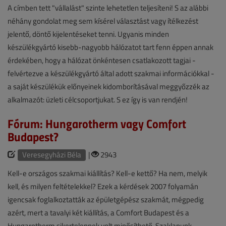
A címben tett "vállalást" szinte lehetetlen teljesíteni! S az alábbi
néhány gondolat meg sem kísérel választást vagy ítélkezést
jelentő, döntő kijelentéseket tenni. Ugyanis minden
készülékgyártó kisebb-nagyobb hálózatot tart fenn éppen annak
érdekében, hogy a hálózat önkéntesen csatlakozott tagjai -
felvértezve a készülékgyártó által adott szakmai információkkal -
a saját készülékük előnyeinek kidomborításával meggyőzzék az
alkalmazót: üzleti célcsoportjukat. S ez így is van rendjén!
Fórum: Hungarotherm vagy Comfort
Budapest?
Veresegyházi Béla
|
2943
Kell-e országos szakmai kiállítás? Kell-e kettő? Ha nem, melyik
kell, és milyen feltételekkel? Ezek a kérdések 2007 folyamán
igencsak foglalkoztatták az épületgépész szakmát, mégpedig
azért, mert a tavalyi két kiállítás, a Comfort Budapest és a
Hungarotherm sikertelennek volt minősíthető. Szaklapunk