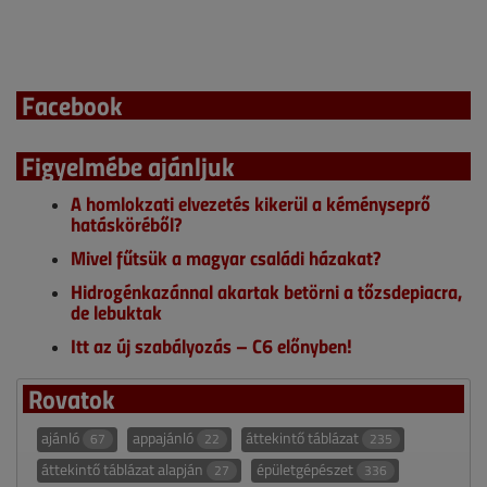
Facebook
Figyelmébe ajánljuk
A homlokzati elvezetés kikerül a kéményseprő
hatásköréből?
Mivel fűtsük a magyar családi házakat?
Hidrogénkazánnal akartak betörni a tőzsdepiacra,
de lebuktak
Itt az új szabályozás – C6 előnyben!
Rovatok
ajánló
appajánló
áttekintő táblázat
67
22
235
áttekintő táblázat alapján
épületgépészet
27
336