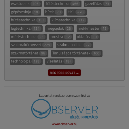
eszközeink
fűtéstechnika
gázellátás
105
466
73
gépészninja
hírek
HKL
10
70
478
hűtéstechnika
klímatechnika
153
217
légtechnika
megújulók
mekkmester
134
28
73
méréstechnika
mustra
oktatás
23
12
10
szakmakörnyezet
szakmapolitika
229
27
szakmatörténet
Tanulságos történetek
98
100
technológia
vízellátás
128
184
MÉG TÖBB ROVAT →
Lapunkat rendszeresen szemlézi az
www.observer.hu