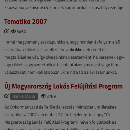
Zsuzsanna, a Fővárosi Vízművek kommunikációs osztályvezetője.
Tematika 2007
|
3454
Immár hagyomány szaklapunkban, hogy minden évfolyam első
számában leközöljük az előző év szakcikkeinek címét és
megtalálási helyét, így olvasóinknak esetenként, ha keresnek egy-
egy cikket, vagy szeretnék áttekinteni bizonyos rovat vagy téma
választékát, nem kell átlapozniuk mind a tíz az évi számunkat.
Új Magyarország Lakás Felújítási Program
Ilonka Mária
|
3789
Az Önkormányzati és Területfejlesztési Minisztérium illetékes
államtitkára 2007. december 27-én bejelentette, hogy "Új
Magyarország Lakás Felújítási Program" néven folytatódik az
eddigi panel-, valamint a kémény-felújítási program. A program