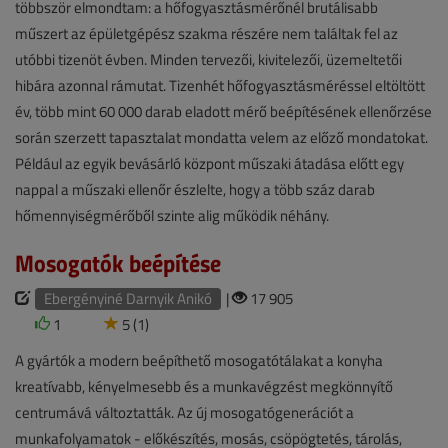
többször elmondtam: a hőfogyasztásmérőnél brutálisabb
műszert az épületgépész szakma részére nem találtak fel az
utóbbi tizenöt évben. Minden tervezői, kivitelezői, üzemeltetői
hibára azonnal rámutat. Tizenhét hőfogyasztásméréssel eltöltött
év, több mint 60 000 darab eladott mérő beépítésének ellenőrzése
során szerzett tapasztalat mondatta velem az előző mondatokat.
Például az egyik bevásárló központ műszaki átadása előtt egy
nappal a műszaki ellenőr észlelte, hogy a több száz darab
hőmennyiségmérőből szinte alig működik néhány.
Mosogatók beépítése
Ebergényiné Darnyik Anikó
|
17 905
1
5 (1)
A gyártók a modern beépíthető mosogatótálakat a konyha
kreatívabb, kényelmesebb és a munkavégzést megkönnyítő
centrumává változtatták. Az új mosogatógenerációt a
munkafolyamatok - előkészítés, mosás, csöpögtetés, tárolás,