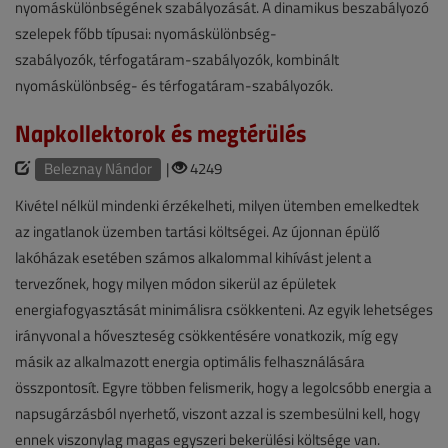
nyomáskülönbségének szabályozását. A dinamikus beszabályozó
szelepek főbb típusai: nyomáskülönbség-
szabályozók, térfogatáram-szabályozók, kombinált
nyomáskülönbség- és térfogatáram-szabályozók.
Napkollektorok és megtérülés
Beleznay Nándor
|
4249
Kivétel nélkül mindenki érzékelheti, milyen ütemben emelkedtek
az ingatlanok üzemben tartási költségei. Az újonnan épülő
lakóházak esetében számos alkalommal kihívást jelent a
tervezőnek, hogy milyen módon sikerül az épületek
energiafogyasztását minimálisra csökkenteni. Az egyik lehetséges
irányvonal a hőveszteség csökkentésére vonatkozik, míg egy
másik az alkalmazott energia optimális felhasználására
összpontosít. Egyre többen felismerik, hogy a legolcsóbb energia a
napsugárzásból nyerhető, viszont azzal is szembesülni kell, hogy
ennek viszonylag magas egyszeri bekerülési költsége van.