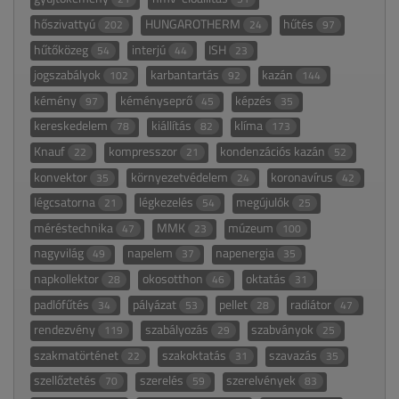
hőszivattyú
HUNGAROTHERM
hűtés
202
24
97
hűtőközeg
interjú
ISH
54
44
23
jogszabályok
karbantartás
kazán
102
92
144
kémény
kéményseprő
képzés
97
45
35
kereskedelem
kiállítás
klíma
78
82
173
Knauf
kompresszor
kondenzációs kazán
22
21
52
konvektor
környezetvédelem
koronavírus
35
24
42
légcsatorna
légkezelés
megújulók
21
54
25
méréstechnika
MMK
múzeum
47
23
100
nagyvilág
napelem
napenergia
49
37
35
napkollektor
okosotthon
oktatás
28
46
31
padlófűtés
pályázat
pellet
radiátor
34
53
28
47
rendezvény
szabályozás
szabványok
119
29
25
szakmatörténet
szakoktatás
szavazás
22
31
35
szellőztetés
szerelés
szerelvények
70
59
83