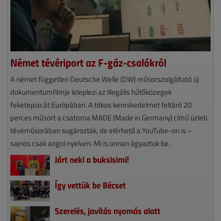
Német tévériport az F-gáz-csalókról
A német független Deutsche Welle (DW) műsorszolgáltató új
dokumentumfilmje leleplezi az illegális hűtőközegek
feketepiacát Európában. A titkos kereskedelmet feltáró 20
perces műsort a csatorna MADE (Made in Germany) című üzleti
tévéműsorában sugározták, de elérhető a YouTube-on is –
sajnos csak angol nyelven. Mi is onnan ágyaztuk be.
Járt neki a buksisimi!
Így vettük be Bécset
Szerelés, javítás nyomás alatt