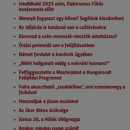
IntelliBuild 2025 után, Elektromos Fűtés
konferencia előtt
Mennyit fogyaszt egy klíma? Segítünk kiszámítani
Az időjárás is hatással van a csőtörésekre
Elsorvad a szén-monoxid-riasztók adatbázisa?
Óriási potenciál van a felújításokban
Német fordulat a kazánok ügyében
„Miért hallgatott eddig a mérnöki kamara?”
Felfüggesztette a Masterplast a Hungarocell
Felújítási Programot
Falra akasztható „csodaklíma”, ami szembemegy a
fizikával
Használjuk a józan eszünket
Az ókor átkos öröksége
Június 26, a Hűtés Világnapja
Amikor minden csepp számít