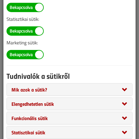
Statisztikai sütik:
Marketing sütik:
Korlátozott ideig elérhető ajánlatunk keretében
szakkereskedések, kisvállalkozások, gyártók, szolgáltatók
számára kínálunk egy duplán előnyös lehetőséget.
Tudnivalók a sütikről
Mik azok a sütik?
Elengedhetetlen sütik
Funkcionális sütik
Statisztikai sütik