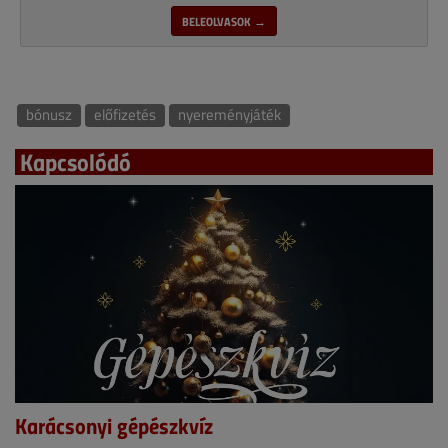
BELEOLVASOK →
bónusz
előfizetés
nyereményjáték
Kapcsolódó
Karácsonyi gépészkvíz