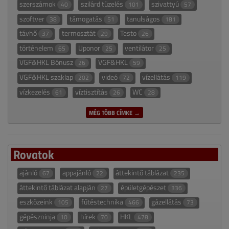
szerszámok
szilárd tüzelés
szivattyú
40
101
57
szoftver
támogatás
tanulságos
38
51
181
távhő
termosztát
Testo
37
29
26
történelem
Uponor
ventilátor
65
25
25
VGF&HKL Bónusz
VGF&HKL
26
59
VGF&HKL szaklap
videó
vízellátás
202
72
119
vízkezelés
víztisztítás
WC
61
26
28
MÉG TÖBB CÍMKE →
Rovatok
ajánló
appajánló
áttekintő táblázat
67
22
235
áttekintő táblázat alapján
épületgépészet
27
336
eszközeink
fűtéstechnika
gázellátás
105
466
73
gépészninja
hírek
HKL
10
70
478