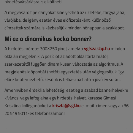
hirdetésvásárlásra is elköltheti.
A megvásárolt példányokat kihelyezheti az üzletébe, tárgyaljába,
várójába, de igény esetén éves előfizetésként, különböző
címzettek számára is kézbesítjük minden hónapban a szaklapot.
Mi az a dinamikus kocka banner?
A hirdetés mérete: 300×250 pixel, amely a
vgfszaklap.hu
minden
oldalán megjelenik. A pozíciót az adott oldal tartalmától,
szerkezetétől függően dinamikusan változtatja az algoritmus. A
megjelenés időpontját (hetét) egyeztetés után véglegesítjük, így
előre beütemezhető, később is felhasználható a jövő év során.
Amennyiben érdekli a lehetőség, esetleg a szabad bannerhelyekre
kíváncsi vagy lefoglalna egy hirdetési helyet, keresse Gimesi
Krisztina kolléganőnket a
kriszta@vgf.hu
e-mail-címen vagy a +36
20 519 5011-es telefonszámon!