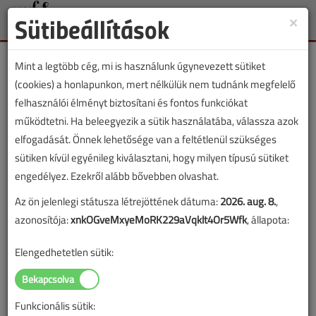
Sütibeállítások
×
Toggle
naviga
Mint a legtöbb cég, mi is használunk úgynevezett sütiket
(cookies) a honlapunkon, mert nélkülük nem tudnánk megfelelő
felhasználói élményt biztosítani és fontos funkciókat
működtetni. Ha beleegyezik a sütik használatába, válassza azok
Vásároljon tőlünk csoportos
elfogadását. Önnek lehetősége van a feltétlenül szükséges
előfizetést, és mi hirdetési
sütiken kívül egyénileg kiválasztani, hogy milyen típusú sütiket
engedélyez. Ezekről alább bővebben olvashat.
helyet adunk érte cserébe
Az ön jelenlegi státusza létrejöttének dátuma:
2026. aug. 8.
,
azonosítója:
xnkOGveMxyeMoRK229aVqklt4Or5Wfk
, állapota:
2025. december 13. |
VGF&HKL online |
1221 |
Elengedhetetlen sütik:
Funkcionális sütik: