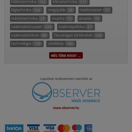
hűtéstechnika
klímatechnika
153
217
légtechnika
megújulók
mekkmester
134
28
73
méréstechnika
mustra
oktatás
23
12
10
szakmakörnyezet
szakmapolitika
229
27
szakmatörténet
Tanulságos történetek
98
100
technológia
vízellátás
128
184
MÉG TÖBB ROVAT →
Lapunkat rendszeresen szemlézi az
www.observer.hu