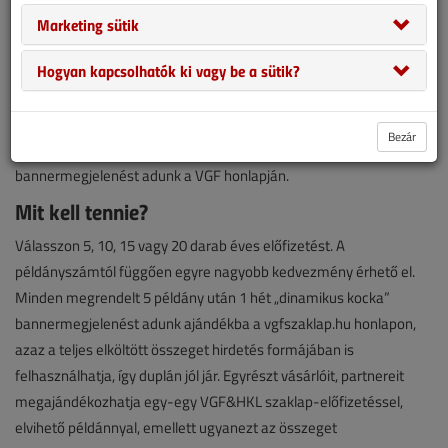
Marketing sütik
Hogyan kapcsolhatók ki vagy be a sütik?
Vásároljon legalább 5 db VGF&HKL előfizetést kollégáinak,
vásárlóinak, partnereinek és azon túl, hogy egy éven át havonta
megkapja hazánk piacvezető épületgépészeti szaklapját a
Bezár
választott példányszámban, most az elköltött összeg fejében
bannermegjelenést adunk a VGF honlapján.
Mit kell tennie?
Válasszon 5, 10, 15 vagy 20 darab éves előfizetést. A
példányszámtól függően egyre nagyobb kedvezmény érhető el.
Minden megrendelt 5 példány után 1 hét „dinamikus kocka”
bannermegjelenést adunk ajándékba a vgfszaklap.hu honlapon,
azaz a teljes elköltött összeget hirdetés formájában is
felhasználhatja, így duplán jól jár. Egyrészt vásárlóit, partnereit
megajándékozhatja egy-egy VGF&HKL szaklap-előfizetéssel,
elvihető példánnyal, emellett ugyanezt az összeget