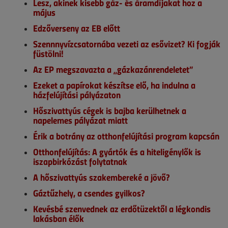
Lesz, akinek kisebb gáz- és áramdíjakat hoz a
május
Edzőverseny az EB előtt
Szennnyvízcsatornába vezeti az esővizet? Ki fogják
füstölni!
Az EP megszavazta a „gázkazánrendeletet”
Ezeket a papírokat készítse elő, ha indulna a
házfelújítási pályázaton
Hőszivattyús cégek is bajba kerülhetnek a
napelemes pályázat miatt
Érik a botrány az otthonfelújítási program kapcsán
Otthonfelújítás: A gyártók és a hiteligénylők is
iszapbirkózást folytatnak
A hőszivattyús szakembereké a jövő?
Gáztűzhely, a csendes gyilkos?
Kevésbé szenvednek az erdőtüzektől a légkondis
lakásban élők