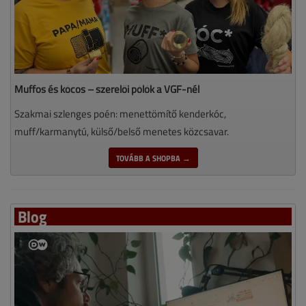
Muffos és kócos – szerelői pólók a VGF-nél
Szakmai szlenges poén: menettömítő kenderkóc,
muff/karmanytú, külső/belső menetes közcsavar.
TOVÁBB A SHOPBA →
Blog