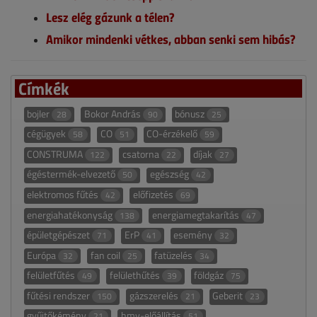
Lesz elég gázunk a télen?
Amikor mindenki vétkes, abban senki sem hibás?
Címkék
bojler
Bokor András
bónusz
28
90
25
cégügyek
CO
CO-érzékelő
58
51
59
CONSTRUMA
csatorna
díjak
122
22
27
égéstermék-elvezető
egészség
50
42
elektromos fűtés
előfizetés
42
69
energiahatékonyság
energiamegtakarítás
138
47
épületgépészet
ErP
esemény
71
41
32
Európa
fan coil
fatüzelés
32
25
34
felületfűtés
felülethűtés
földgáz
49
39
75
fűtési rendszer
gázszerelés
Geberit
150
21
23
gyűjtőkémény
hmv-előállítás
21
51