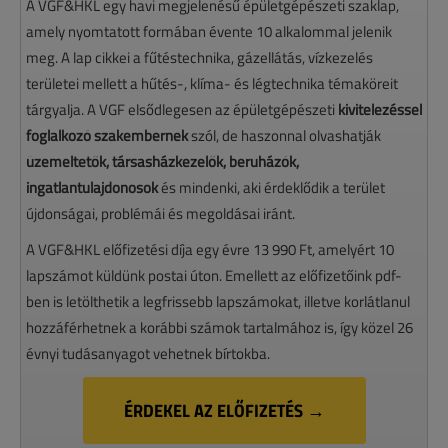
A VGF&HKL egy havi megjelenésű épületgépészeti szaklap,
amely nyomtatott formában évente 10 alkalommal jelenik
meg. A lap cikkei a fűtéstechnika, gázellátás, vízkezelés
területei mellett a hűtés-, klíma- és légtechnika témaköreit
tárgyalja. A VGF elsődlegesen az épületgépészeti
kivitelezéssel
foglalkozó szakembernek
szól, de haszonnal olvashatják
üzemeltetők, társasházkezelők, beruházók,
ingatlantulajdonosok
és mindenki, aki érdeklődik a terület
újdonságai, problémái és megoldásai iránt.
A VGF&HKL előfizetési díja egy évre 13 990 Ft, amelyért 10
lapszámot küldünk postai úton. Emellett az előfizetőink pdf-
ben is letölthetik a legfrissebb lapszámokat, illetve korlátlanul
hozzáférhetnek a korábbi számok tartalmához is, így közel 26
évnyi tudásanyagot vehetnek bírtokba.
ÉRDEKEL AZ ELŐFIZETÉS →