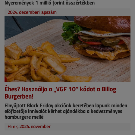
Nyeremények 1 millió forint összértékben
2024. decemberi lapszám
Éhes? Használja a „VGF 10” kódot a Billog
Burgerben!
Elnyújtott Black Friday akciónk keretében lapunk minden
előfizetője innivalót kérhet ajándékba a kedvezményes
hamburgere mellé
Hírek, 2024. november