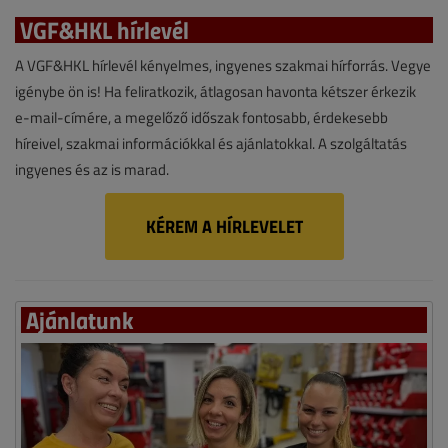
VGF&HKL hírlevél
A VGF&HKL hírlevél kényelmes, ingyenes szakmai hírforrás. Vegye
igénybe ön is! Ha feliratkozik, átlagosan havonta kétszer érkezik
e-mail-címére, a megelőző időszak fontosabb, érdekesebb
híreivel, szakmai információkkal és ajánlatokkal. A szolgáltatás
ingyenes és az is marad.
KÉREM A HÍRLEVELET
Ajánlatunk