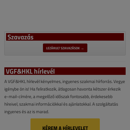
Szavazás
LEZÁRULT SZAVAZÁSOK →
VGF&HKL hírlevél
A VGF&HKL hírlevél kényelmes, ingyenes szakmai hírforrás. Vegye
igénybe ön is! Ha feliratkozik, átlagosan havonta kétszer érkezik
e-mail-címére, a megelőző időszak fontosabb, érdekesebb
híreivel, szakmai információkkal és ajánlatokkal. A szolgáltatás
ingyenes és az is marad.
KÉREM A HÍRLEVELET