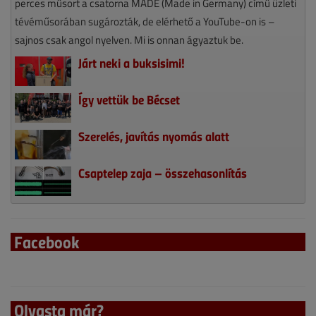
perces műsort a csatorna MADE (Made in Germany) című üzleti
tévéműsorában sugározták, de elérhető a YouTube-on is –
sajnos csak angol nyelven. Mi is onnan ágyaztuk be.
Járt neki a buksisimi!
Így vettük be Bécset
Szerelés, javítás nyomás alatt
Csaptelep zaja – összehasonlítás
Facebook
Olvasta már?