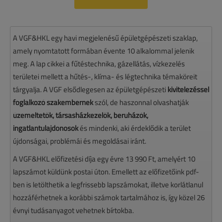
A VGF&HKL egy havi megjelenésű épületgépészeti szaklap,
amely nyomtatott formában évente 10 alkalommal jelenik
meg. A lap cikkei a fűtéstechnika, gázellátás, vízkezelés
területei mellett a hűtés-, klíma- és légtechnika témaköreit
tárgyalja. A VGF elsődlegesen az épületgépészeti
kivitelezéssel
foglalkozó szakembernek
szól, de haszonnal olvashatják
üzemeltetők, társasházkezelők, beruházók,
ingatlantulajdonosok
és mindenki, aki érdeklődik a terület
újdonságai, problémái és megoldásai iránt.
A VGF&HKL előfizetési díja egy évre 13 990 Ft, amelyért 10
lapszámot küldünk postai úton. Emellett az előfizetőink pdf-
ben is letölthetik a legfrissebb lapszámokat, illetve korlátlanul
hozzáférhetnek a korábbi számok tartalmához is, így közel 26
évnyi tudásanyagot vehetnek bírtokba.