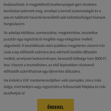
kiválasztható. A megjelölhető tevékenységek igen részletes
bontásban jelennek meg, amellyel a kereső szakmaiságát és a
piacon található hasonló keresőktől való különbözőséget kívánjuk
hangsúlyozni.
Az adatlap kitöltése, szerkesztése, megtekintése, tesztelése
pusztán egy regisztráció megléte vagy elvégzése mellett
végezhető. A tesztidőszak utáni publikus megjelenés viszont már
csak a lap előfizetői számára lesz elérhető további díjfizetés
mellett, amelynek kedvezményes, bevezető költsége havi 3000 Ft
lesz. Viszont a tesztelésben, az első lépésekben résztvevő
előfizetők számíthatnak egy díjmentes időszakra.
Ha érdekli a VGF mesterkeresőjében való szereplés, nincs más
dolga, mint belépni vagy regisztrálni a felhasználó fiókjába és már
kezdhetjük is!
ÉRDEKEL