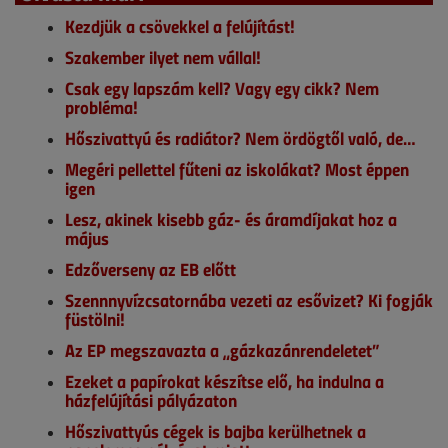
Kezdjük a csövekkel a felújítást!
Szakember ilyet nem vállal!
Csak egy lapszám kell? Vagy egy cikk? Nem
probléma!
Hőszivattyú és radiátor? Nem ördögtől való, de…
Megéri pellettel fűteni az iskolákat? Most éppen
igen
Lesz, akinek kisebb gáz- és áramdíjakat hoz a
május
Edzőverseny az EB előtt
Szennnyvízcsatornába vezeti az esővizet? Ki fogják
füstölni!
Az EP megszavazta a „gázkazánrendeletet”
Ezeket a papírokat készítse elő, ha indulna a
házfelújítási pályázaton
Hőszivattyús cégek is bajba kerülhetnek a