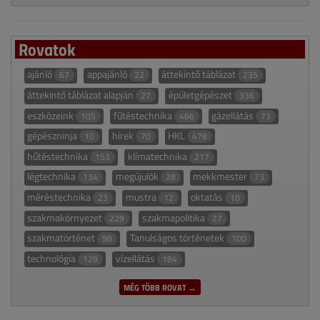
Rovatok
ajánló
appajánló
áttekintő táblázat
67
22
235
áttekintő táblázat alapján
épületgépészet
27
336
eszközeink
fűtéstechnika
gázellátás
105
466
73
gépészninja
hírek
HKL
10
70
478
hűtéstechnika
klímatechnika
153
217
légtechnika
megújulók
mekkmester
134
28
73
méréstechnika
mustra
oktatás
23
12
10
szakmakörnyezet
szakmapolitika
229
27
szakmatörténet
Tanulságos történetek
98
100
technológia
vízellátás
128
184
MÉG TÖBB ROVAT →