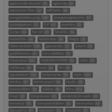
égéstermék-elvezető
egészség
50
42
elektromos fűtés
előfizetés
42
69
energiahatékonyság
energiamegtakarítás
138
47
épületgépészet
ErP
esemény
71
41
32
Európa
fan coil
fatüzelés
32
25
34
felületfűtés
felülethűtés
földgáz
49
39
75
fűtési rendszer
gázszerelés
Geberit
150
21
23
gyűjtőkémény
hmv-előállítás
21
51
hőszivattyú
HUNGAROTHERM
hűtés
202
24
97
hűtőközeg
interjú
ISH
54
44
23
jogszabályok
karbantartás
kazán
102
92
144
kémény
kéményseprő
képzés
97
45
35
kereskedelem
kiállítás
klíma
78
82
173
Knauf
kompresszor
kondenzációs kazán
22
21
52
konvektor
környezetvédelem
koronavírus
35
24
42
légcsatorna
légkezelés
megújulók
21
54
25