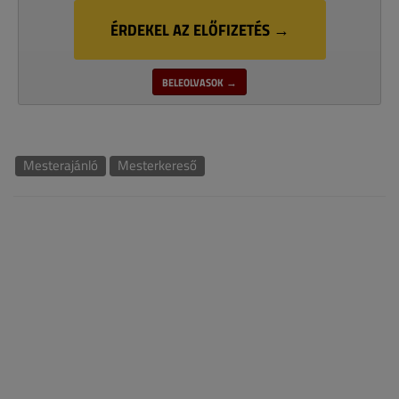
ÉRDEKEL AZ ELŐFIZETÉS →
BELEOLVASOK →
Mesterajánló
Mesterkereső