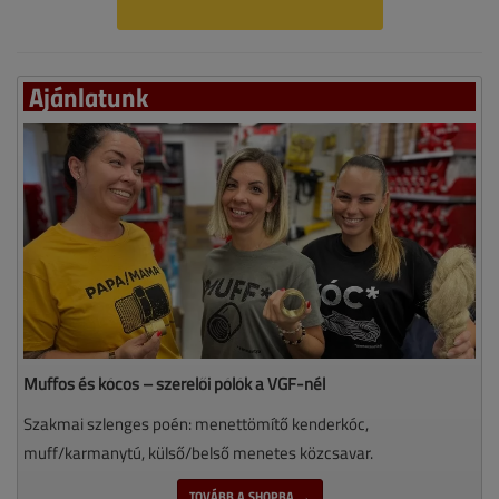
Ajánlatunk
Muffos és kócos – szerelői pólók a VGF-nél
Szakmai szlenges poén: menettömítő kenderkóc,
muff/karmanytú, külső/belső menetes közcsavar.
TOVÁBB A SHOPBA →