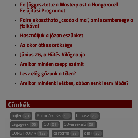
Felfüggesztette a Masterplast a Hungarocell
Felújítási Programot
Falra akasztható „csodaklíma”, ami szembemegy a
fizikával
Használjuk a józan eszünket
Az ókor átkos öröksége
Június 26, a Hűtés Világnapja
Amikor minden csepp számít
Lesz elég gázunk a télen?
Amikor mindenki vétkes, abban senki sem hibás?
Címkék
bojler
Bokor András
bónusz
28
90
25
cégügyek
CO
CO-érzékelő
58
51
59
CONSTRUMA
csatorna
díjak
122
22
27