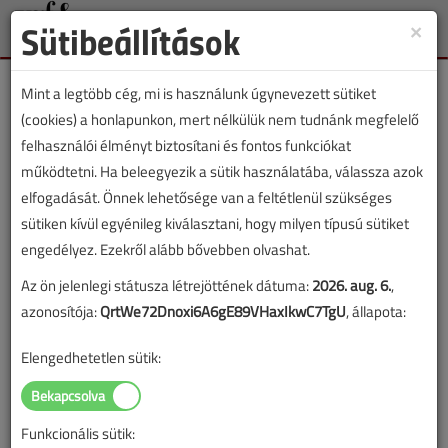
Sütibeállítások
×
Toggle
naviga
Mint a legtöbb cég, mi is használunk úgynevezett sütiket
(cookies) a honlapunkon, mert nélkülük nem tudnánk megfelelő
felhasználói élményt biztosítani és fontos funkciókat
működtetni. Ha beleegyezik a sütik használatába, válassza azok
Mesterkeresőt indít a VGF
elfogadását. Önnek lehetősége van a feltétlenül szükséges
sütiken kívül egyénileg kiválasztani, hogy milyen típusú sütiket
Legyen az elsők között, segítsen a
engedélyez. Ezekről alább bővebben olvashat.
tesztelésben!
Az ön jelenlegi státusza létrejöttének dátuma:
2026. aug. 6.
,
2025. március 3. |
VGF&HKL online |
3690 |
azonosítója:
QrtWe72Dnoxi6A6gE89VHaxIkwC7TgU
, állapota:
Elengedhetetlen sütik:
Funkcionális sütik: