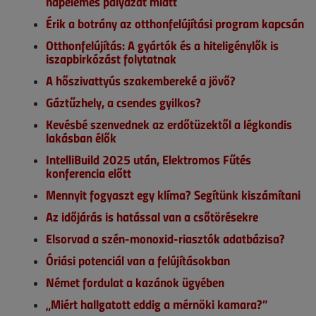
napelemes pályázat miatt
Érik a botrány az otthonfelújítási program kapcsán
Otthonfelújítás: A gyártók és a hiteligénylők is
iszapbirkózást folytatnak
A hőszivattyús szakembereké a jövő?
Gáztűzhely, a csendes gyilkos?
Kevésbé szenvednek az erdőtüzektől a légkondis
lakásban élők
IntelliBuild 2025 után, Elektromos Fűtés
konferencia előtt
Mennyit fogyaszt egy klíma? Segítünk kiszámítani
Az időjárás is hatással van a csőtörésekre
Elsorvad a szén-monoxid-riasztók adatbázisa?
Óriási potenciál van a felújításokban
Német fordulat a kazánok ügyében
„Miért hallgatott eddig a mérnöki kamara?”