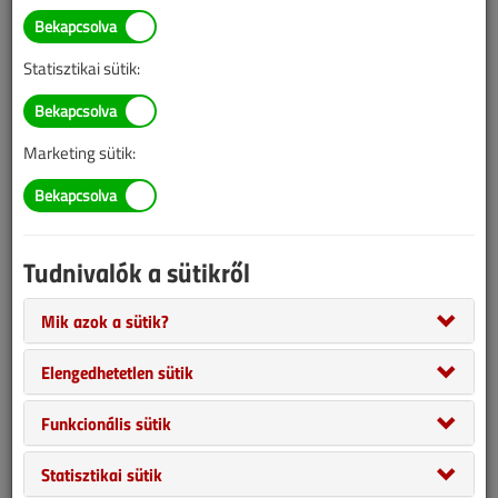
Statisztikai sütik:
Marketing sütik:
A VGF&HKL mesterkereső, mesterajánló szolgáltatást indít a
szaklap előfizetői számára. Az ötlet lényege, hogy a vgfszaklap.hu
honlap jelentős, havi százezres látogatóforgalmát megosztjuk a
mesterkeresőbe regisztráló szakmabeliekkel, akikhez így új
Tudnivalók a sütikről
megbízók, megbízások juthatnak el.
Mik azok a sütik?
Elengedhetetlen sütik
Funkcionális sütik
Statisztikai sütik