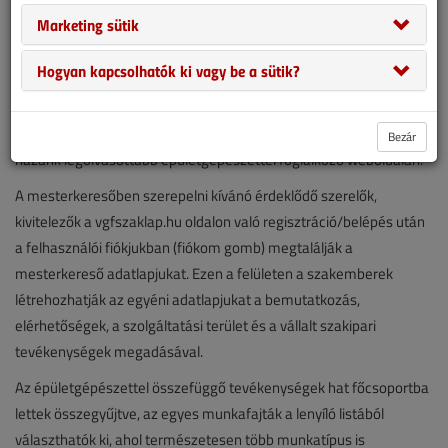
Marketing sütik
Hogyan kapcsolhatók ki vagy be a sütik?
A mesterkereső a VGF honlapján belül valósul meg, így a résztvevő
szakemberek gyakorlatilag egy önálló aloldat hozhatnak létre
Bezár
hazánk legolvasottabb épületgépészettel foglalkozó weboldalán.
A mesterkeresőben szerepelni kívánó érdeklődő szerelők,
kivitelezők a vgfszaklap.hu oldalon való regisztráció/belépés után
a felhasználói fiókjukban (fiókom gomb) megtalálják a
mesterkereső adatlapjukat. Ezen a felületen a szakemberek
létrehozhatják az egyéni adatlapjukat a bemutatkozás,
elérhetőségek, a szolgáltatási terület és a vállalt szakipari
tevékenységek megadásával.
Az épületgépészettel összefüggő tevékenységek hat főcsoportba
lettek összegyűjtve, az egyes munkafajták a lenyíló listából
választhatók ki, ahol természetesen több munkatípus is