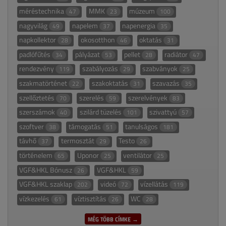
méréstechnika
MMK
múzeum
47
23
100
nagyvilág
napelem
napenergia
49
37
35
napkollektor
okosotthon
oktatás
28
46
31
padlófűtés
pályázat
pellet
radiátor
34
53
28
47
rendezvény
szabályozás
szabványok
119
29
25
szakmatörténet
szakoktatás
szavazás
22
31
35
szellőztetés
szerelés
szerelvények
70
59
83
szerszámok
szilárd tüzelés
szivattyú
40
101
57
szoftver
támogatás
tanulságos
38
51
181
távhő
termosztát
Testo
37
29
26
történelem
Uponor
ventilátor
65
25
25
VGF&HKL Bónusz
VGF&HKL
26
59
VGF&HKL szaklap
videó
vízellátás
202
72
119
vízkezelés
víztisztítás
WC
61
26
28
MÉG TÖBB CÍMKE →