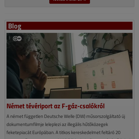
Blog
Német tévériport az F-gáz-csalókról
A német független Deutsche Welle (DW) műsorszolgáltató új
dokumentumfilmje leleplezi az illegális hűtőközegek
feketepiacát Európában. A titkos kereskedelmet feltáró 20