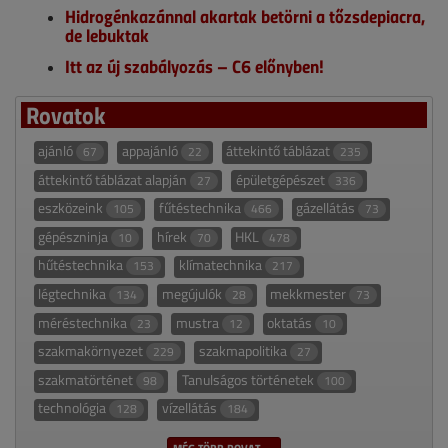
Hidrogénkazánnal akartak betörni a tőzsdepiacra,
de lebuktak
Itt az új szabályozás – C6 előnyben!
Rovatok
ajánló
appajánló
áttekintő táblázat
67
22
235
áttekintő táblázat alapján
épületgépészet
27
336
eszközeink
fűtéstechnika
gázellátás
105
466
73
gépészninja
hírek
HKL
10
70
478
hűtéstechnika
klímatechnika
153
217
légtechnika
megújulók
mekkmester
134
28
73
méréstechnika
mustra
oktatás
23
12
10
szakmakörnyezet
szakmapolitika
229
27
szakmatörténet
Tanulságos történetek
98
100
technológia
vízellátás
128
184