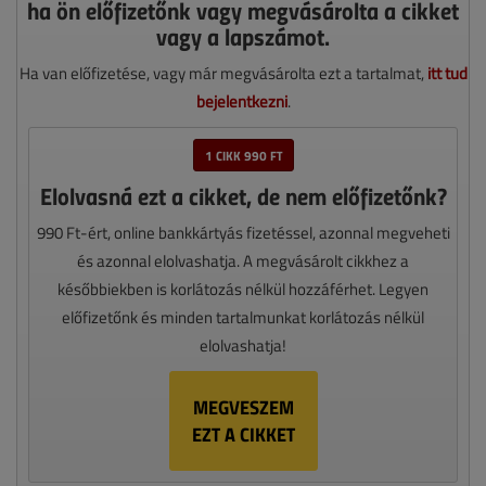
ha ön előfizetőnk vagy megvásárolta a cikket
vagy a lapszámot.
Ha van előfizetése, vagy már megvásárolta ezt a tartalmat,
itt tud
bejelentkezni
.
1 CIKK 990 FT
Elolvasná ezt a cikket, de nem előfizetőnk?
990 Ft-ért, online bankkártyás fizetéssel, azonnal megveheti
és azonnal elolvashatja. A megvásárolt cikkhez a
későbbiekben is korlátozás nélkül hozzáférhet. Legyen
előfizetőnk és minden tartalmunkat korlátozás nélkül
elolvashatja!
MEGVESZEM
EZT A CIKKET