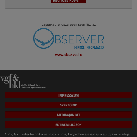
MÉG TÖBB ROVAT →
Lapunkat rendszeresen szemlézi az
www.observer.hu
IMPRESSZUM
SZERZŐINK
MÉDIAAJÁNLAT
SÜTIBEÁLLÍTÁSOK
A Víz, Gáz, Fűtéstechnika és Hűtő, Klíma, Légtechnika szaklap alapítója és kiadója