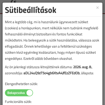
Sütibeállítások
×
Toggle
naviga
Mint a legtöbb cég, mi is használunk úgynevezett sütiket
(cookies) a honlapunkon, mert nélkülük nem tudnánk megfelelő
felhasználói élményt biztosítani és fontos funkciókat
működtetni. Ha beleegyezik a sütik használatába, válassza azok
Lapszám:
elfogadását. Önnek lehetősége van a feltétlenül szükséges
sütiken kívül egyénileg kiválasztani, hogy milyen típusú sütiket
TARTALOM
engedélyez. Ezekről alább bővebben olvashat.
Az ön jelenlegi státusza létrejöttének dátuma:
2026. aug. 8.
,
Fűtéstechnika
azonosítója:
aDL24uQ9zT5o4gb6XtvA4JfEzZFEdOb
, állapota:
Fatüzelés, minek
Elengedhetetlen sütik:
nevezzelek?
2021/1-2. lapszám
|
Henszelmann Imre
|
9058 |
Funkcionális sütik: