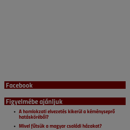
Facebook
Figyelmébe ajánljuk
A homlokzati elvezetés kikerül a kéményseprő
hatásköréből?
Mivel fűtsük a magyar családi házakat?