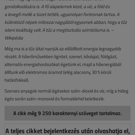
gondolkodására is. A
fő alapelemek
közé, a
víz
, a
föld
és
a
levegő
mellé a tüzet tették, ugyanolyan fontosnak tartva.
A
különböző népek mítoszai nagyjából egyeznek abban, hogy a tűz
isteni kiváltság volt. A tűz a megtisztulás szimbóluma is. –
Wikipédia
Még ma is a tűz által nyerjük az előállított energia legnagyobb
részét. A hőerőművekben lignitet, szenet, kőolajat, földgázt,
alternatív energiahordozókat égetünk el, majd a hőenergiából
állítunk elő elektromos áramot (elég alacsony, 30 % körüli
hatásfokkal).
Szerves anyagok normál égésekor szén-dioxid és víz, míg a hideg
égés során szén-monoxid és formaldehid keletkezik.
A cikk még 9 250 karakternyi szöveget tartalmaz.
A teljes cikket bejelentkezés után olvashatja el,