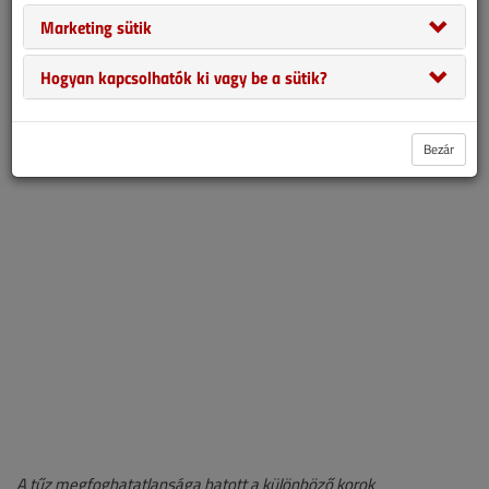
tanúskodva. A következőkben néhány almalommal igyekszünk
Marketing sütik
minél pontosabb megfogalmazásban elmondani véleményünket
– a különféle tüzelőanyagokról és -berendezésekről, az
Hogyan kapcsolhatók ki vagy be a sütik?
égésilevegő-ellátásról, az égéstermékről és annak elvezetéséről,
– ami természetesen egy kicsit mindig egyéni, de talán érdemes
lesz figyelmükre.
Bezár
A tűz megfoghatatlansága hatott a különböző korok