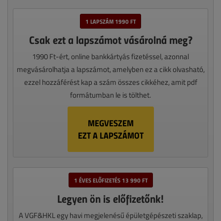
1 LAPSZÁM 1990 FT
Csak ezt a lapszámot vásárolná meg?
1990 Ft-ért, online bankkártyás fizetéssel, azonnal
megvásárolhatja a lapszámot, amelyben ez a cikk olvasható,
ezzel hozzáférést kap a szám összes cikkéhez, amit pdf
formátumban le is tölthet.
MEGVESZEM
EZT A LAPSZÁMOT
1 ÉVES ELŐFIZETÉS 13 990 FT
Legyen ön is előfizetőnk!
A VGF&HKL egy havi megjelenésű épületgépészeti szaklap,