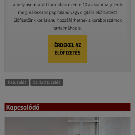
amely nyomtatott formában évente 10 alakommal jelenik
meg. Válasszon papíralapú vagy digitális előfizetést!
Előfizetőink korlátlanul hozzáférhetnek a korábbi számok
tartalmához is.
ÉRDEKEL AZ
ELŐFIZETÉS
Fatüzelés
Szilárd tüzelés
Kapcsolódó