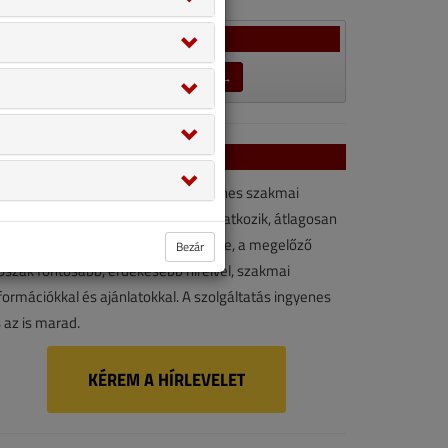
Szavazás
LEZÁRULT SZAVAZÁSOK →
VGF&HKL hírlevél
VGF&HKL hírlevél kényelmes, ingyenes szakmai
rforrás. Vegye igénybe ön is! Ha feliratkozik, átlagosan
vonta kétszer érkezik e-mail-címére, a megelőző
Bezár
őszak fontosabb, érdekesebb híreivel, szakmai
formációkkal és ajánlatokkal. A szolgáltatás ingyenes
 az is marad.
KÉREM A HÍRLEVELET