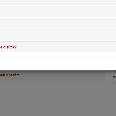
er 1. |
1056
utolsó hétvégéje különleges élményt nyújtott az épületgépészet
k, amikor a szeptemberi szélcsendben elindult az 54 hajóból
 mezőny a 3. Épületgépész Vitorláskupán. Ez a létszám még a
nyek világában is figyelemre méltó és több mint 300
a szakmai regatták között is kiemelkedő. Mindezek alapján
e a sütik?
A 
tjuk, hogy a Balaton talán egyik legjobb vitorlásversenyén
hí
zt, amelyet az Alsóörs Marina gyönyörű kikötőjében rendeztek
ha
id
beri lapszám
in
és