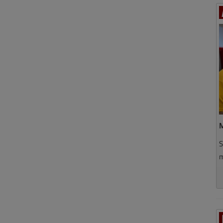
M
S
m