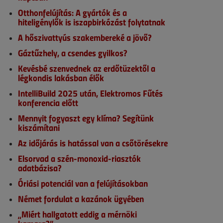
Otthonfelújítás: A gyártók és a
hiteligénylők is iszapbirkózást folytatnak
A hőszivattyús szakembereké a jövő?
Gáztűzhely, a csendes gyilkos?
Kevésbé szenvednek az erdőtüzektől a
légkondis lakásban élők
IntelliBuild 2025 után, Elektromos Fűtés
konferencia előtt
Mennyit fogyaszt egy klíma? Segítünk
kiszámítani
Az időjárás is hatással van a csőtörésekre
Elsorvad a szén-monoxid-riasztók
adatbázisa?
Óriási potenciál van a felújításokban
Német fordulat a kazánok ügyében
„Miért hallgatott eddig a mérnöki