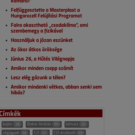
kamara?”
Felfüggesztette a Masterplast a
Hungarocell Felújítási Programot
Falra akasztható „csodaklíma”, ami
szembemegy a fizikával
Használjuk a józan eszünket
Az ókor átkos öröksége
Június 26, a Hűtés Világnapja
Amikor minden csepp számít
Lesz elég gázunk a télen?
Amikor mindenki vétkes, abban senki sem
hibás?
Címkék
bojler
Bokor András
bónusz
28
90
25
cégügyek
CO
CO-érzékelő
58
51
59