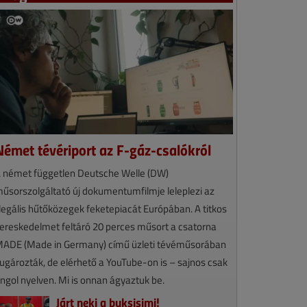
Német tévériport az F-gáz-csalókról
 német független Deutsche Welle (DW)
űsorszolgáltató új dokumentumfilmje leleplezi az
llegális hűtőközegek feketepiacát Európában. A titkos
ereskedelmet feltáró 20 perces műsort a csatorna
ADE (Made in Germany) című üzleti tévéműsorában
ugározták, de elérhető a YouTube-on is – sajnos csak
ngol nyelven. Mi is onnan ágyaztuk be.
Járt neki a buksisimi!