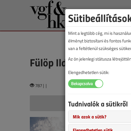
Sütibeállításo
Mint a legtöbb cég, mi is használ
élményt biztosítani és fontos fun
van a feltétlenül szükséges sütike
Fülöp Ildikó
Az ön jelenlegi státusza létrejöt
Elengedhetetlen sütik:
787 |
|
Tudnivalók a sütikről
Fülöp 
Mik azok a sütik?
3. Épület
A Balaton e
Elengedhetetlen sütik