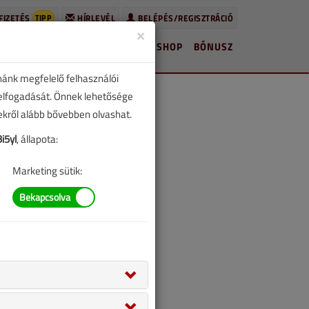
TIPP
FIZETÉS
HÍRLEVÉL
BELÉPÉS/REGISZTRÁCIÓ
×
HÍREK
LAPSZÁMOK
BLOG
SHOP
BÓNUSZ
nánk megfelelő felhasználói
 elfogadását. Önnek lehetősége
zekről alább bővebben olvashat.
i5yl
, állapota:
Marketing sütik: