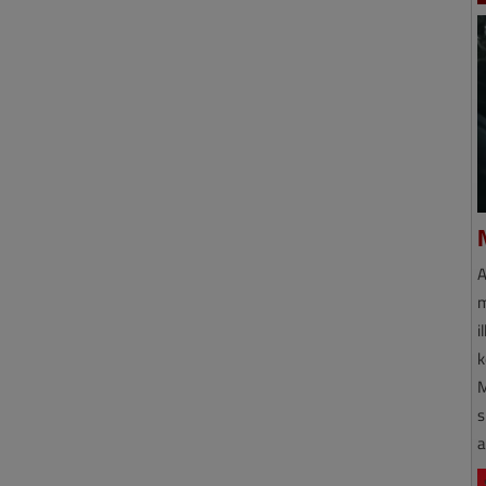
A
m
i
k
M
s
a