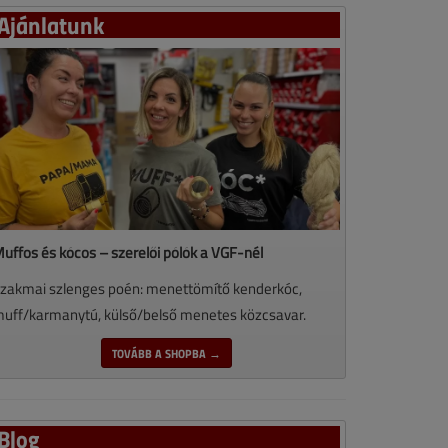
Ajánlatunk
uffos és kócos – szerelői pólók a VGF-nél
zakmai szlenges poén: menettömítő kenderkóc,
uff/karmanytú, külső/belső menetes közcsavar.
TOVÁBB A SHOPBA →
Blog