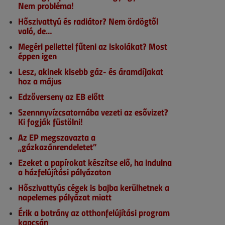
Nem probléma!
Hőszivattyú és radiátor? Nem ördögtől
való, de…
Megéri pellettel fűteni az iskolákat? Most
éppen igen
Lesz, akinek kisebb gáz- és áramdíjakat
hoz a május
Edzőverseny az EB előtt
Szennnyvízcsatornába vezeti az esővizet?
Ki fogják füstölni!
Az EP megszavazta a
„gázkazánrendeletet”
Ezeket a papírokat készítse elő, ha indulna
a házfelújítási pályázaton
Hőszivattyús cégek is bajba kerülhetnek a
napelemes pályázat miatt
Érik a botrány az otthonfelújítási program
kapcsán