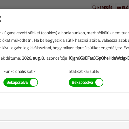
KERESÉS
ELŐ
k
unk úgynevezett sütiket (cookies) a honlapunkon, mert nélkülük nem tud
kciókat működtetni. Ha beleegyezik a sütik használatába, válassza azok
n kívül egyénileg kiválasztani, hogy milyen típusú sütiket engedélyez. E
tének dátuma:
2026. aug. 8.
, azonosítója:
lCjgh6G9EFauX5pQheHdeWcIgxB
SZERZŐK LISTÁJA
Funkcionális sütik:
Statisztikai sütik:
Ildikó cikkei
gépész Vitorláskupa
gyik legszínvonalasabb szakmai regattája