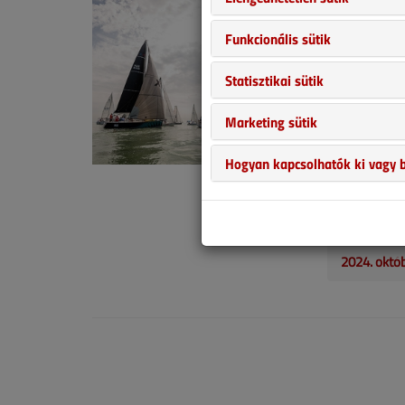
2024. októb
Funkcionális sütik
Az idei nyár 
Statisztikai sütik
szakembereine
álló impozáns
Marketing sütik
vitorlásverse
résztvevővel 
Hogyan kapcsolhatók ki vagy b
bátran állítha
vehettünk rés
meg.
2024. októ