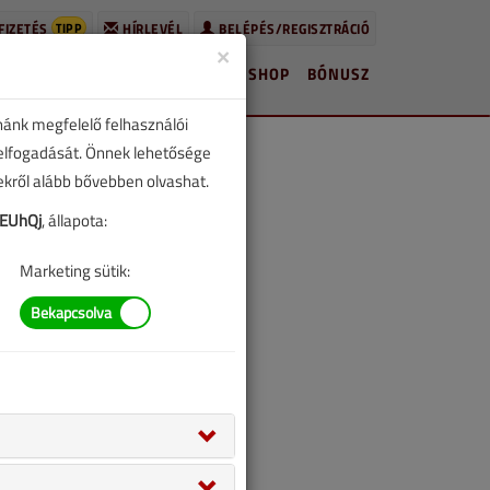
TIPP
FIZETÉS
HÍRLEVÉL
BELÉPÉS/REGISZTRÁCIÓ
×
HÍREK
LAPSZÁMOK
BLOG
SHOP
BÓNUSZ
nánk megfelelő felhasználói
 elfogadását. Önnek lehetősége
zekről alább bővebben olvashat.
EUhQj
, állapota:
Marketing sütik: