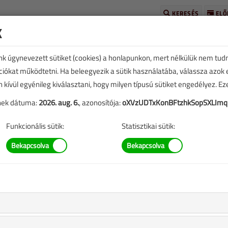
KERESÉS
ELŐ
k
unk úgynevezett sütiket (cookies) a honlapunkon, mert nélkülük nem tud
kciókat működtetni. Ha beleegyezik a sütik használatába, válassza azok
n kívül egyénileg kiválasztani, hogy milyen típusú sütiket engedélyez. E
tének dátuma:
2026. aug. 6.
, azonosítója:
oXVzUDTxKonBFtzhkSopSXLImq
Funkcionális sütik:
Statisztikai sütik: