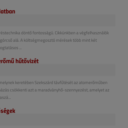
latban
réstechnika döntő fontosságú. Cikkünkben a végfelhasználók
órcső alá. A költségmegosztó mérések több mint két
ogtatásos ...
erőmű hűtővizét
 amelynek keretében Szekszárd távfűtését az atomerőműben
eruházás csökkenti azt a maradványhő-szennyezést, amelyet az
szá...
őségek