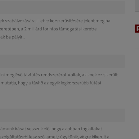
k szabályozására, illetve korszerűsítésére jelent meg ha
eretében, a 2 milliárd forintos támogatási keretre
k be pályá...
ni meglévő távfűtés rendszeréről. Voltak, akiknek ez sikerült.
t mutatja, hogy a távhő az egyik legkorszerűbb fűtési
ámunk írását vesszük elő, hogy az abban foglaltakat
zolgáltatásról lesz szó, amely, úgy tűnik, végre kikerült a