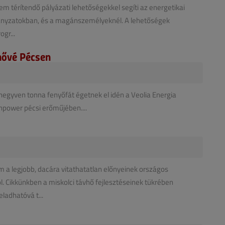
nem térítendő pályázati lehetőségekkel segíti az energetikai
mányzatokban, és a magánszemélyeknél. A lehetőségek
gr...
hővé Pécsen
egyven tonna fenyőfát égetnek el idén a Veolia Energia
npower pécsi erőműjében....
a legjobb, dacára vitathatatlan előnyeinek országos
. Cikkünkben a miskolci távhő fejlesztéseinek tükrében
ladhatóvá t...