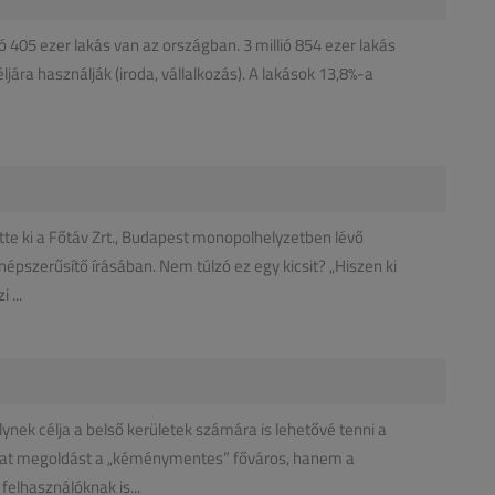
ó 405 ezer lakás van az országban. 3 millió 854 ezer lakás
ljára használják (iroda, vállalkozás). A lakások 13,8%-a
tte ki a Főtáv Zrt., Budapest monopolhelyzetben lévő
népszerűsítő írásában. Nem túlzó ez egy kicsit? „Hiszen ki
 ...
ynek célja a belső kerületek számára is lehetővé tenni a
hat megoldást a „kéménymentes” főváros, hanem a
elhasználóknak is...