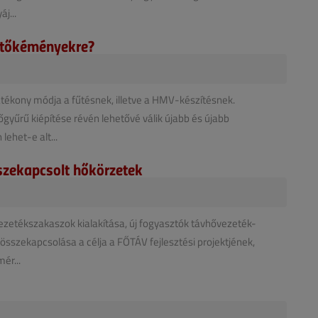
j...
űjtőkéményekre?
atékony módja a fűtésnek, illetve a HMV-készítésnek.
gyűrű kiépítése révén lehetővé válik újabb és újabb
lehet-e alt...
sszekapcsolt hőkörzetek
ezetékszakaszok kialakítása, új fogyasztók távhővezeték-
összekapcsolása a célja a FŐTÁV fejlesztési projektjének,
ér...