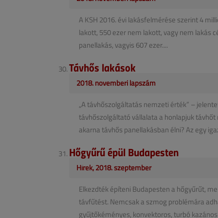
A KSH 2016. évi lakásfelmérése szerint 4 milli
lakott, 550 ezer nem lakott, vagy nem lakás cé
panellakás, vagyis 607 ezer....
Távhős lakások
2018. novemberi lapszám
„A távhőszolgáltatás nemzeti érték” – jelente
távhőszolgáltató vállalata a honlapjuk távhőt 
akarna távhős panellakásban élni? Az egy igazi
Hőgyűrű épül Budapesten
Hírek, 2018. szeptember
Elkezdték építeni Budapesten a hőgyűrűt, mel
távfűtést. Nemcsak a szmog problémára ad
gyűjtőkéményes, konvektoros, turbó kazános f