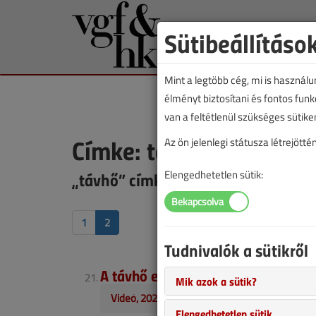
Sütibeállításo
Mint a legtöbb cég, mi is használ
élményt biztosítani és fontos fun
van a feltétlenül szükséges sütike
Címke: távhő
Az ön jelenlegi státusza létrejöt
„távhő” címkével jelölt tartalmak
Elengedhetetlen sütik:
1
2
Tudnivalók a sütikről
A távhő egy jó alternatíva?
Mik azok a sütik?
Videó, 2020. január
Elengedhetetlen sütik