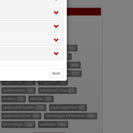
Rovatok
ajánló
appajánló
67
22
áttekintő táblázat
235
áttekintő táblázat alapján
27
épületgépészet
eszközeink
336
105
fűtéstechnika
gázellátás
466
73
gépészninja
hírek
HKL
10
70
478
hűtéstechnika
klímatechnika
Bezár
153
217
légtechnika
megújulók
134
28
mekkmester
méréstechnika
73
23
mustra
oktatás
12
10
szakmakörnyezet
szakmapolitika
229
27
szakmatörténet
Tanulságos történetek
98
100
technológia
vízellátás
128
184