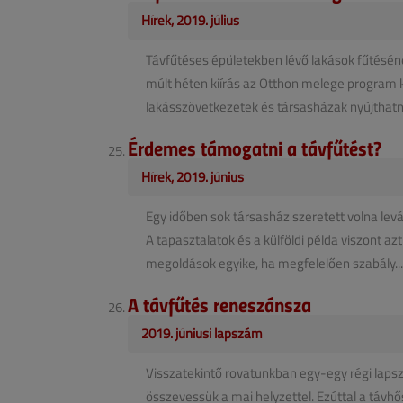
Hírek, 2019. július
Távfűtéses épületekben lévő lakások fűtéséne
múlt héten kiírás az Otthon melege program k
lakásszövetkezetek és társasházak nyújthatna
Érdemes támogatni a távfűtést?
Hírek, 2019. június
Egy időben sok társasház szeretett volna levál
A tapasztalatok és a külföldi példa viszont az
megoldások egyike, ha megfelelően szabály...
A távfűtés reneszánsza
2019. júniusi lapszám
Visszatekintő rovatunkban egy-egy régi lapsz
összevessük a mai helyzettel. Ezúttal a távhős