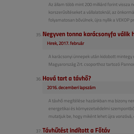
Az állam több mint 200 milliárd forint vissza 
korszerűsítéseket a vállalatoknál, az önkor
folyamatosan bővülnek, újra nyílik a VEKOP pro
Negyven tonna karácsonyfa válik 
Hírek, 2017. február
A karácsonyi ünnepek után kidobott mintegy n
Magyarország Zrt. csoporthoz tartozó Panno
Hová tart a távhő?
2016. decemberi lapszám
A távhő megítélése hazánkban ma bizony nem 
energetikai és környezetvédelmi szempontból
mutatjuk be, hogy miként lehet újra vonzóvá, e
Távhűtést indított a Főtáv