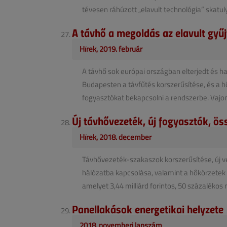
tévesen ráhúzott „elavult technológia” skatulyá
A távhő a megoldás az elavult gy
Hírek, 2019. február
A távhő sok európai országban elterjedt és h
Budapesten a távfűtés korszerűsítése, és a hő
fogyasztókat bekapcsolni a rendszerbe. Vajon 
Új távhővezeték, új fogyasztók, ö
Hírek, 2018. december
Távhővezeték-szakaszok korszerűsítése, új v
hálózatba kapcsolása, valamint a hőkörzetek 
amelyet 3,44 milliárd forintos, 50 százalékos m
Panellakások energetikai helyzete
2018. novemberi lapszám