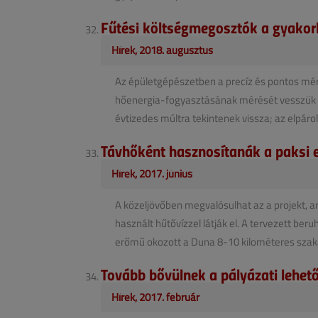
Fűtési költségmegosztók a gyakor
Hírek, 2018. augusztus
Az épületgépészetben a precíz és pontos mé
hőenergia-fogyasztásának mérését vesszük g
évtizedes múltra tekintenek vissza; az elpárol
Távhőként hasznosítanák a paksi 
Hírek, 2017. június
A közeljövőben megvalósulhat az a projekt,
használt hűtővízzel látják el. A tervezett b
erőmű okozott a Duna 8-10 kilométeres szaka
Tovább bővülnek a pályázati lehet
Hírek, 2017. február