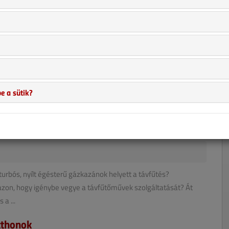
ásnak tekinthető, abban az esetben, ha a fogyasztási
infrastruktúra kiépített....
 tapasztalatok és a külföldi példa is azt mutatja, hogy a
e a sütik?
sok egyike, ha megfelelően szabályozható. Az Otthon Melege
..
turbós, nyílt égésterű gázkazánok helyett a távfűtés?
zon, hogy igénybe vegye a távfűtőművek szolgáltatását? Át
 a ...
tthonok