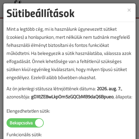
Sütibeállítások
×
Toggle
naviga
Mint a legtöbb cég, mi is használunk úgynevezett sütiket
(cookies) a honlapunkon, mert nélkülük nem tudnánk megfelelő
felhasználói élményt biztosítani és fontos funkciókat
működtetni. Ha beleegyezik a sütik használatába, válassza azok
Muth Gergely
elfogadását. Önnek lehetősége van a feltétlenül szükséges
sütiken kívül egyénileg kiválasztani, hogy milyen típusú sütiket
engedélyez. Ezekről alább bővebben olvashat.
SZERZŐK LISTÁJA
Az ön jelenlegi státusza létrejöttének dátuma:
2026. aug. 7.
,
azonosítója:
gDXtZE8wLkpOm5zGQCbMB9daQ6Bpueo
, állapota:
1224 |
|
Elengedhetetlen sütik:
Muth Gergely cikkei
Funkcionális sütik: