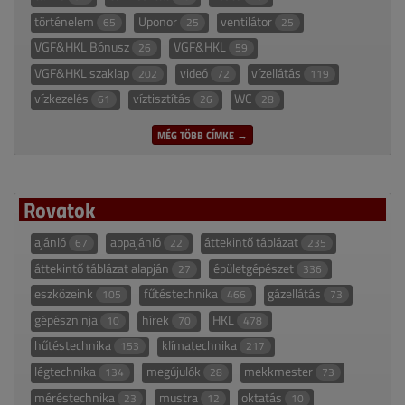
történelem
Uponor
ventilátor
65
25
25
VGF&HKL Bónusz
VGF&HKL
26
59
VGF&HKL szaklap
videó
vízellátás
202
72
119
vízkezelés
víztisztítás
WC
61
26
28
MÉG TÖBB CÍMKE →
Rovatok
ajánló
appajánló
áttekintő táblázat
67
22
235
áttekintő táblázat alapján
épületgépészet
27
336
eszközeink
fűtéstechnika
gázellátás
105
466
73
gépészninja
hírek
HKL
10
70
478
hűtéstechnika
klímatechnika
153
217
légtechnika
megújulók
mekkmester
134
28
73
méréstechnika
mustra
oktatás
23
12
10