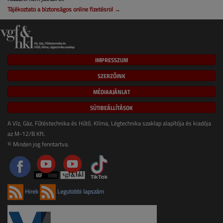
Tájékoztató a biztonságos online fizetésről →
IMPRESSZUM
SZERZŐINK
MÉDIAAJÁNLAT
SÜTIBEÁLLÍTÁSOK
A Víz, Gáz, Fűtéstechnika és Hűtő, Klíma, Légtechnika szaklap alapítója és kiadója
az M-12/B Kft.
© Minden jog fenntartva.
Hírek
Legutóbbi lapszám