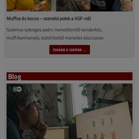
Muffos és kócos – szerelői pólók a VGF-nél
Szakmai szlenges poén: menettömítő kenderkóc,
muff/karmanytú, külső/belső menetes közcsavar.
TOVÁBB A SHOPBA →
Blog