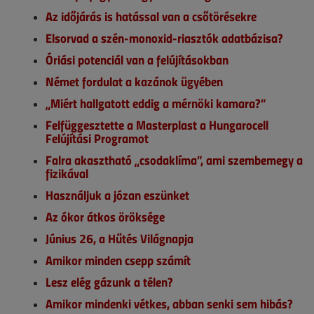
Az időjárás is hatással van a csőtörésekre
Elsorvad a szén-monoxid-riasztók adatbázisa?
Óriási potenciál van a felújításokban
Német fordulat a kazánok ügyében
„Miért hallgatott eddig a mérnöki kamara?”
Felfüggesztette a Masterplast a Hungarocell
Felújítási Programot
Falra akasztható „csodaklíma”, ami szembemegy a
fizikával
Használjuk a józan eszünket
Az ókor átkos öröksége
Június 26, a Hűtés Világnapja
Amikor minden csepp számít
Lesz elég gázunk a télen?
Amikor mindenki vétkes, abban senki sem hibás?