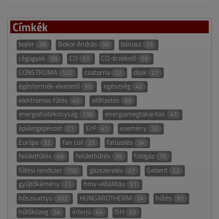
Címkék
bojler
Bokor András
bónusz
28
90
25
cégügyek
CO
CO-érzékelő
58
51
59
CONSTRUMA
csatorna
díjak
122
22
27
égéstermék-elvezető
egészség
50
42
elektromos fűtés
előfizetés
42
69
energiahatékonyság
energiamegtakarítás
138
47
épületgépészet
ErP
esemény
71
41
32
Európa
fan coil
fatüzelés
32
25
34
felületfűtés
felülethűtés
földgáz
49
39
75
fűtési rendszer
gázszerelés
Geberit
150
21
23
gyűjtőkémény
hmv-előállítás
21
51
hőszivattyú
HUNGAROTHERM
hűtés
202
24
97
hűtőközeg
interjú
ISH
54
44
23