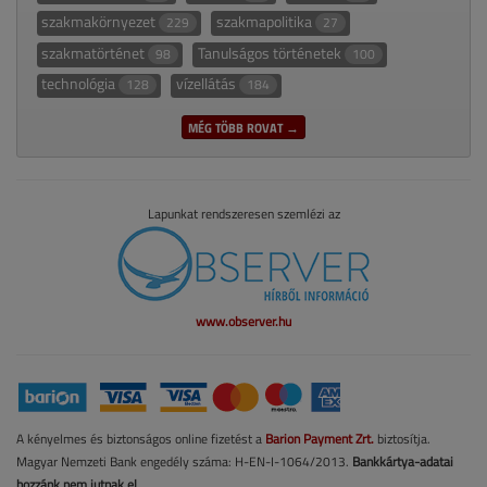
szakmakörnyezet
szakmapolitika
229
27
szakmatörténet
Tanulságos történetek
98
100
technológia
vízellátás
128
184
MÉG TÖBB ROVAT →
Lapunkat rendszeresen szemlézi az
www.observer.hu
A kényelmes és biztonságos online fizetést a
Barion Payment Zrt.
biztosítja.
Magyar Nemzeti Bank engedély száma: H-EN-I-1064/2013.
Bankkártya-adatai
hozzánk nem jutnak el.