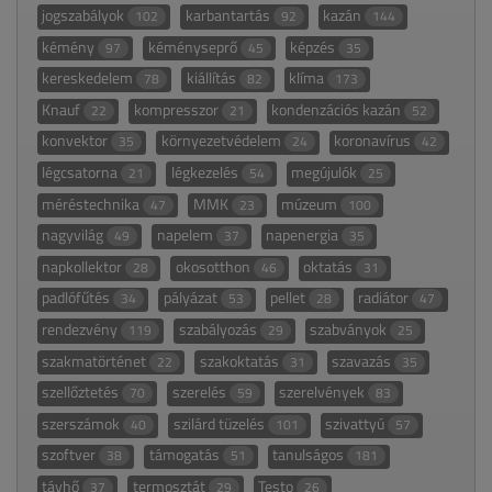
jogszabályok
karbantartás
kazán
102
92
144
kémény
kéményseprő
képzés
97
45
35
kereskedelem
kiállítás
klíma
78
82
173
Knauf
kompresszor
kondenzációs kazán
22
21
52
konvektor
környezetvédelem
koronavírus
35
24
42
légcsatorna
légkezelés
megújulók
21
54
25
méréstechnika
MMK
múzeum
47
23
100
nagyvilág
napelem
napenergia
49
37
35
napkollektor
okosotthon
oktatás
28
46
31
padlófűtés
pályázat
pellet
radiátor
34
53
28
47
rendezvény
szabályozás
szabványok
119
29
25
szakmatörténet
szakoktatás
szavazás
22
31
35
szellőztetés
szerelés
szerelvények
70
59
83
szerszámok
szilárd tüzelés
szivattyú
40
101
57
szoftver
támogatás
tanulságos
38
51
181
távhő
termosztát
Testo
37
29
26