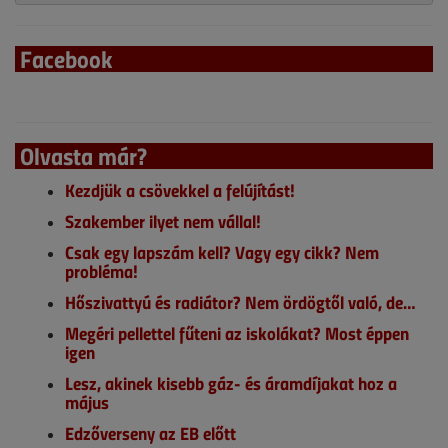
Facebook
Olvasta már?
Kezdjük a csövekkel a felújítást!
Szakember ilyet nem vállal!
Csak egy lapszám kell? Vagy egy cikk? Nem
probléma!
Hőszivattyú és radiátor? Nem ördögtől való, de…
Megéri pellettel fűteni az iskolákat? Most éppen
igen
Lesz, akinek kisebb gáz- és áramdíjakat hoz a
május
Edzőverseny az EB előtt