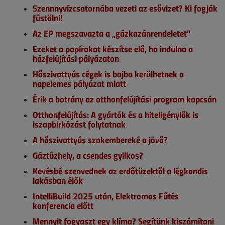
Szennnyvízcsatornába vezeti az esővizet? Ki fogják
füstölni!
Az EP megszavazta a „gázkazánrendeletet”
Ezeket a papírokat készítse elő, ha indulna a
házfelújítási pályázaton
Hőszivattyús cégek is bajba kerülhetnek a
napelemes pályázat miatt
Érik a botrány az otthonfelújítási program kapcsán
Otthonfelújítás: A gyártók és a hiteligénylők is
iszapbirkózást folytatnak
A hőszivattyús szakembereké a jövő?
Gáztűzhely, a csendes gyilkos?
Kevésbé szenvednek az erdőtüzektől a légkondis
lakásban élők
IntelliBuild 2025 után, Elektromos Fűtés
konferencia előtt
Mennyit fogyaszt egy klíma? Segítünk kiszámítani