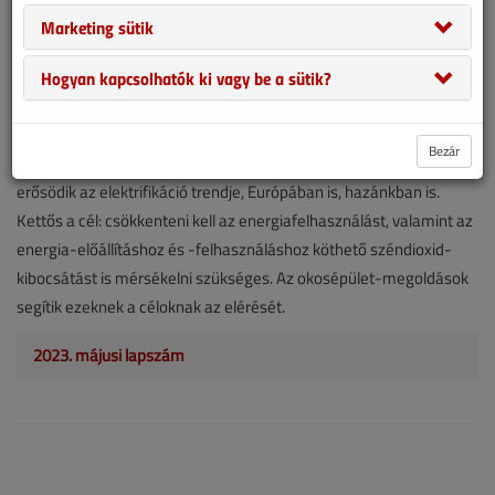
Ez az optimális megoldás mindazoknak, akik az
Marketing sütik
energiaönellátásra törekszenek
2023. május 3. |
4213
Hogyan kapcsolhatók ki vagy be a sütik?
Társszerző:
Szalai Gabriella
Mesterházi Kristóf
5
5 (3)
Bezár
Zöld átállás van folyamatban az energetikában, ezzel együtt
erősödik az elektrifikáció trendje, Európában is, hazánkban is.
Kettős a cél: csökkenteni kell az energiafelhasználást, valamint az
energia-előállításhoz és -felhasználáshoz köthető széndioxid-
kibocsátást is mérsékelni szükséges. Az okosépület-megoldások
segítik ezeknek a céloknak az elérését.
2023. májusi lapszám