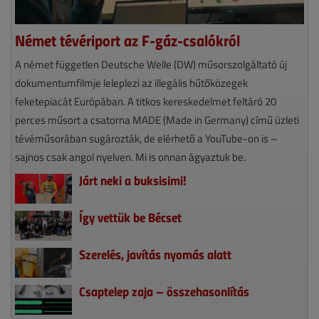
Német tévériport az F-gáz-csalókról
A német független Deutsche Welle (DW) műsorszolgáltató új
dokumentumfilmje leleplezi az illegális hűtőközegek
feketepiacát Európában. A titkos kereskedelmet feltáró 20
perces műsort a csatorna MADE (Made in Germany) című üzleti
tévéműsorában sugározták, de elérhető a YouTube-on is –
sajnos csak angol nyelven. Mi is onnan ágyaztuk be.
Járt neki a buksisimi!
Így vettük be Bécset
Szerelés, javítás nyomás alatt
Csaptelep zaja – összehasonlítás