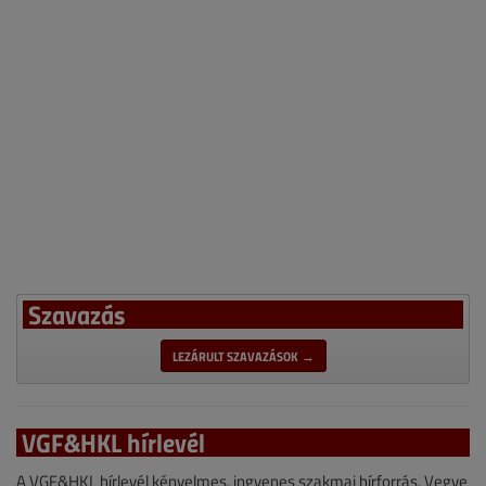
Szavazás
LEZÁRULT SZAVAZÁSOK →
VGF&HKL hírlevél
A VGF&HKL hírlevél kényelmes, ingyenes szakmai hírforrás. Vegye