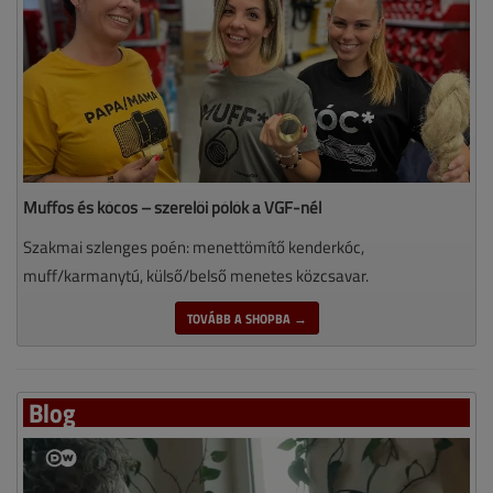
Muffos és kócos – szerelői pólók a VGF-nél
Szakmai szlenges poén: menettömítő kenderkóc,
muff/karmanytú, külső/belső menetes közcsavar.
TOVÁBB A SHOPBA →
Blog