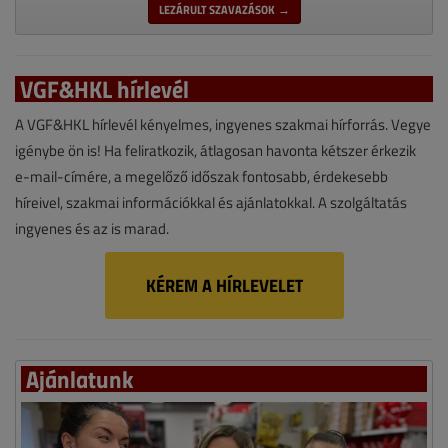
LEZÁRULT SZAVAZÁSOK →
VGF&HKL hírlevél
A VGF&HKL hírlevél kényelmes, ingyenes szakmai hírforrás. Vegye
igénybe ön is! Ha feliratkozik, átlagosan havonta kétszer érkezik
e-mail-címére, a megelőző időszak fontosabb, érdekesebb
híreivel, szakmai információkkal és ajánlatokkal. A szolgáltatás
ingyenes és az is marad.
KÉREM A HÍRLEVELET
Ajánlatunk