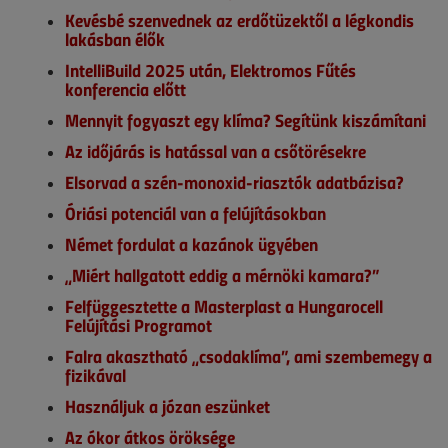
Kevésbé szenvednek az erdőtüzektől a légkondis
lakásban élők
IntelliBuild 2025 után, Elektromos Fűtés
konferencia előtt
Mennyit fogyaszt egy klíma? Segítünk kiszámítani
Az időjárás is hatással van a csőtörésekre
Elsorvad a szén-monoxid-riasztók adatbázisa?
Óriási potenciál van a felújításokban
Német fordulat a kazánok ügyében
„Miért hallgatott eddig a mérnöki kamara?”
Felfüggesztette a Masterplast a Hungarocell
Felújítási Programot
Falra akasztható „csodaklíma”, ami szembemegy a
fizikával
Használjuk a józan eszünket
Az ókor átkos öröksége