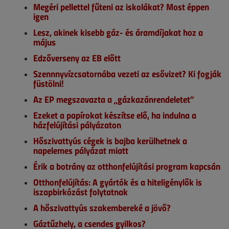
Megéri pellettel fűteni az iskolákat? Most éppen
igen
Lesz, akinek kisebb gáz- és áramdíjakat hoz a
május
Edzőverseny az EB előtt
Szennnyvízcsatornába vezeti az esővizet? Ki fogják
füstölni!
Az EP megszavazta a „gázkazánrendeletet”
Ezeket a papírokat készítse elő, ha indulna a
házfelújítási pályázaton
Hőszivattyús cégek is bajba kerülhetnek a
napelemes pályázat miatt
Érik a botrány az otthonfelújítási program kapcsán
Otthonfelújítás: A gyártók és a hiteligénylők is
iszapbirkózást folytatnak
A hőszivattyús szakembereké a jövő?
Gáztűzhely, a csendes gyilkos?