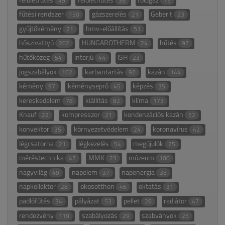
49
39
75
fűtési rendszer
gázszerelés
Geberit
150
21
23
gyűjtőkémény
hmv-előállítás
21
51
hőszivattyú
HUNGAROTHERM
hűtés
202
24
97
hűtőközeg
interjú
ISH
54
44
23
jogszabályok
karbantartás
kazán
102
92
144
kémény
kéményseprő
képzés
97
45
35
kereskedelem
kiállítás
klíma
78
82
173
Knauf
kompresszor
kondenzációs kazán
22
21
52
konvektor
környezetvédelem
koronavírus
35
24
42
légcsatorna
légkezelés
megújulók
21
54
25
méréstechnika
MMK
múzeum
47
23
100
nagyvilág
napelem
napenergia
49
37
35
napkollektor
okosotthon
oktatás
28
46
31
padlófűtés
pályázat
pellet
radiátor
34
53
28
47
rendezvény
szabályozás
szabványok
119
29
25