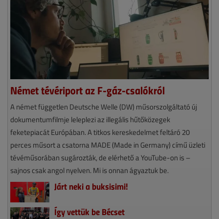
Német tévériport az F-gáz-csalókról
A német független Deutsche Welle (DW) műsorszolgáltató új
dokumentumfilmje leleplezi az illegális hűtőközegek
feketepiacát Európában. A titkos kereskedelmet feltáró 20
perces műsort a csatorna MADE (Made in Germany) című üzleti
tévéműsorában sugározták, de elérhető a YouTube-on is –
sajnos csak angol nyelven. Mi is onnan ágyaztuk be.
Járt neki a buksisimi!
Így vettük be Bécset