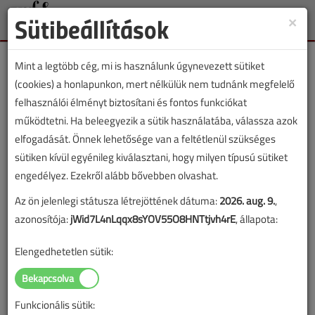
Sütibeállítások
×
Toggle
naviga
Mint a legtöbb cég, mi is használunk úgynevezett sütiket
(cookies) a honlapunkon, mert nélkülük nem tudnánk megfelelő
felhasználói élményt biztosítani és fontos funkciókat
működtetni. Ha beleegyezik a sütik használatába, válassza azok
Németh Richárd
elfogadását. Önnek lehetősége van a feltétlenül szükséges
sütiken kívül egyénileg kiválasztani, hogy milyen típusú sütiket
engedélyez. Ezekről alább bővebben olvashat.
SZERZŐK LISTÁJA
Az ön jelenlegi státusza létrejöttének dátuma:
2026. aug. 9.
,
azonosítója:
jWid7L4nLqqx8sYOV55O8HNTtjvh4rE
, állapota:
2024 |
|
Elengedhetetlen sütik:
Németh Richárd cikkei
Funkcionális sütik:
Gáznyomás-szabályozás