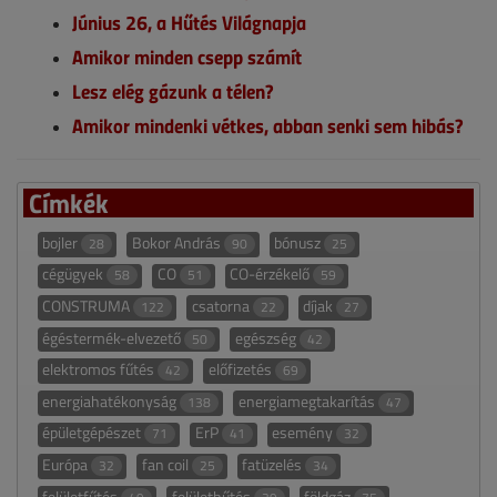
Június 26, a Hűtés Világnapja
Amikor minden csepp számít
Lesz elég gázunk a télen?
Amikor mindenki vétkes, abban senki sem hibás?
Címkék
bojler
Bokor András
bónusz
28
90
25
cégügyek
CO
CO-érzékelő
58
51
59
CONSTRUMA
csatorna
díjak
122
22
27
égéstermék-elvezető
egészség
50
42
elektromos fűtés
előfizetés
42
69
energiahatékonyság
energiamegtakarítás
138
47
épületgépészet
ErP
esemény
71
41
32
Európa
fan coil
fatüzelés
32
25
34
felületfűtés
felülethűtés
földgáz