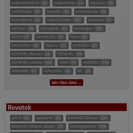
szakmatörténet
szakoktatás
szavazás
22
31
35
szellőztetés
szerelés
szerelvények
70
59
83
szerszámok
szilárd tüzelés
szivattyú
40
101
57
szoftver
támogatás
tanulságos
38
51
181
távhő
termosztát
Testo
37
29
26
történelem
Uponor
ventilátor
65
25
25
VGF&HKL Bónusz
VGF&HKL
26
59
VGF&HKL szaklap
videó
vízellátás
202
72
119
vízkezelés
víztisztítás
WC
61
26
28
MÉG TÖBB CÍMKE →
Rovatok
ajánló
appajánló
áttekintő táblázat
67
22
235
áttekintő táblázat alapján
épületgépészet
27
336