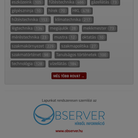
eszközeink
fűtéstechnika
gázellátás
105
466
73
gépészninja
hírek
HKL
10
70
478
hűtéstechnika
klímatechnika
153
217
légtechnika
megújulók
mekkmester
134
28
73
méréstechnika
mustra
oktatás
23
12
10
szakmakörnyezet
szakmapolitika
229
27
szakmatörténet
Tanulságos történetek
98
100
technológia
vízellátás
128
184
MÉG TÖBB ROVAT →
Lapunkat rendszeresen szemlézi az
www.observer.hu