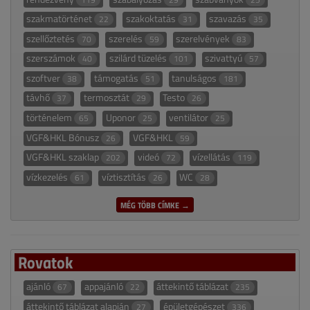
szakmatörténet
szakoktatás
szavazás
22
31
35
szellőztetés
szerelés
szerelvények
70
59
83
szerszámok
szilárd tüzelés
szivattyú
40
101
57
szoftver
támogatás
tanulságos
38
51
181
távhő
termosztát
Testo
37
29
26
történelem
Uponor
ventilátor
65
25
25
VGF&HKL Bónusz
VGF&HKL
26
59
VGF&HKL szaklap
videó
vízellátás
202
72
119
vízkezelés
víztisztítás
WC
61
26
28
MÉG TÖBB CÍMKE →
Rovatok
ajánló
appajánló
áttekintő táblázat
67
22
235
áttekintő táblázat alapján
épületgépészet
27
336