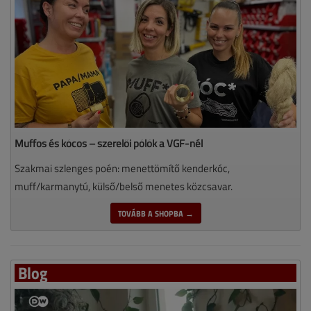
Muffos és kócos – szerelői pólók a VGF-nél
Szakmai szlenges poén: menettömítő kenderkóc,
muff/karmanytú, külső/belső menetes közcsavar.
TOVÁBB A SHOPBA →
Blog