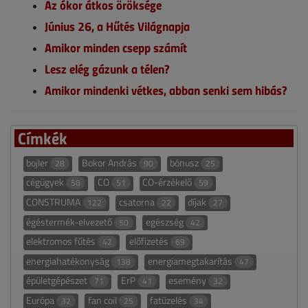
Az ókor átkos öröksége
Június 26, a Hűtés Világnapja
Amikor minden csepp számít
Lesz elég gázunk a télen?
Amikor mindenki vétkes, abban senki sem hibás?
Címkék
bojler
Bokor András
bónusz
28
90
25
cégügyek
CO
CO-érzékelő
58
51
59
CONSTRUMA
csatorna
díjak
122
22
27
égéstermék-elvezető
egészség
50
42
elektromos fűtés
előfizetés
42
69
energiahatékonyság
energiamegtakarítás
138
47
épületgépészet
ErP
esemény
71
41
32
Európa
fan coil
fatüzelés
32
25
34