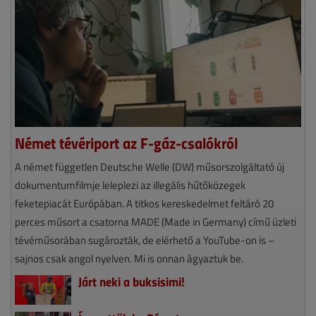
Német tévériport az F-gáz-csalókról
A német független Deutsche Welle (DW) műsorszolgáltató új
dokumentumfilmje leleplezi az illegális hűtőközegek
feketepiacát Európában. A titkos kereskedelmet feltáró 20
perces műsort a csatorna MADE (Made in Germany) című üzleti
tévéműsorában sugározták, de elérhető a YouTube-on is –
sajnos csak angol nyelven. Mi is onnan ágyaztuk be.
Járt neki a buksisimi!