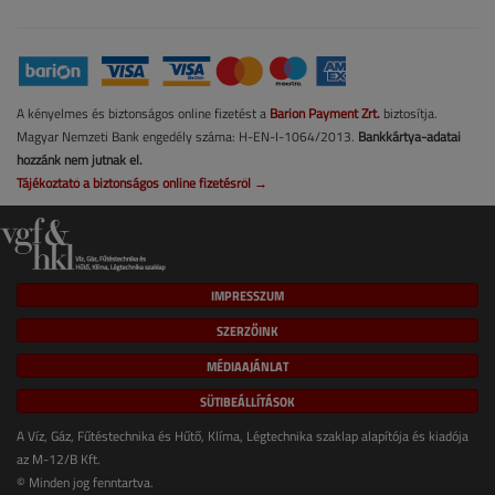
A kényelmes és biztonságos online fizetést a
Barion Payment Zrt.
biztosítja.
Magyar Nemzeti Bank engedély száma: H-EN-I-1064/2013.
Bankkártya-adatai
hozzánk nem jutnak el.
Tájékoztató a biztonságos online fizetésről →
IMPRESSZUM
SZERZŐINK
MÉDIAAJÁNLAT
SÜTIBEÁLLÍTÁSOK
A Víz, Gáz, Fűtéstechnika és Hűtő, Klíma, Légtechnika szaklap alapítója és kiadója
az M-12/B Kft.
© Minden jog fenntartva.