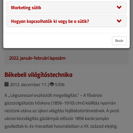
2022. február 3. |
1323
Marketing sütik
Régi építésű városi lakások felújításakor ma is gyakran bukkannak
Hogyan kapcsolhatók ki vagy be a sütik?
fel a 19. század vívmányának, a gázvilágításnak relikviái, és sokan
talán nem is tudják, hogy szobájuk vakolata alatt ott rejtőznek a
130 éves acélcsövek, a modern csillár pedig a kampós dugóval
Bezár
lezárt, rég nem használt gázvezetéken függ.
2022. január-februári lapszám
Békebeli világítástechnika
2012. december 11. |
5356
A „.Légszesszel eszközölt megvilágítás.” – A fővárosi
gázszolgáltatás hőskora (1856-1910) című kiállítás nyomán
néztünk utána az újkori világítás fejlődéstörténetének. A pesti
városi közvilágítás gázlámpái először 1856 karácsonyán
gyulladtak ki, és maradtak használatban a XX. század elejéig.