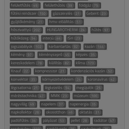
felületfűtés
felülethűtés
földgáz
49
39
75
fűtési rendszer
gázszerelés
Geberit
150
21
23
gyűjtőkémény
hmv-előállítás
21
51
hőszivattyú
HUNGAROTHERM
hűtés
202
24
97
hűtőközeg
interjú
ISH
54
44
23
jogszabályok
karbantartás
kazán
102
92
144
kémény
kéményseprő
képzés
97
45
35
kereskedelem
kiállítás
klíma
78
82
173
Knauf
kompresszor
kondenzációs kazán
22
21
52
konvektor
környezetvédelem
koronavírus
35
24
42
légcsatorna
légkezelés
megújulók
21
54
25
méréstechnika
MMK
múzeum
47
23
100
nagyvilág
napelem
napenergia
49
37
35
napkollektor
okosotthon
oktatás
28
46
31
padlófűtés
pályázat
pellet
radiátor
34
53
28
47
rendezvény
szabályozás
szabványok
119
29
25