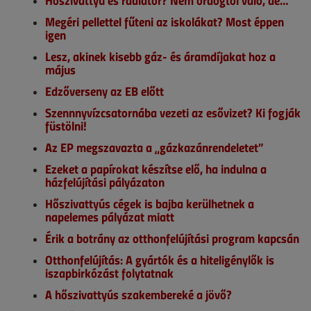
Hőszivattyú és radiátor? Nem ördögtől való, de…
Megéri pellettel fűteni az iskolákat? Most éppen
igen
Lesz, akinek kisebb gáz- és áramdíjakat hoz a
május
Edzőverseny az EB előtt
Szennnyvízcsatornába vezeti az esővizet? Ki fogják
füstölni!
Az EP megszavazta a „gázkazánrendeletet”
Ezeket a papírokat készítse elő, ha indulna a
házfelújítási pályázaton
Hőszivattyús cégek is bajba kerülhetnek a
napelemes pályázat miatt
Érik a botrány az otthonfelújítási program kapcsán
Otthonfelújítás: A gyártók és a hiteligénylők is
iszapbirkózást folytatnak
A hőszivattyús szakembereké a jövő?