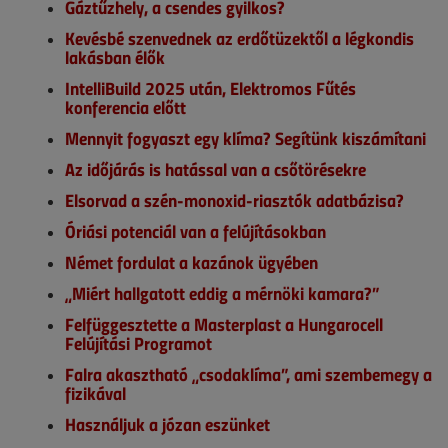
Gáztűzhely, a csendes gyilkos?
Kevésbé szenvednek az erdőtüzektől a légkondis
lakásban élők
IntelliBuild 2025 után, Elektromos Fűtés
konferencia előtt
Mennyit fogyaszt egy klíma? Segítünk kiszámítani
Az időjárás is hatással van a csőtörésekre
Elsorvad a szén-monoxid-riasztók adatbázisa?
Óriási potenciál van a felújításokban
Német fordulat a kazánok ügyében
„Miért hallgatott eddig a mérnöki kamara?”
Felfüggesztette a Masterplast a Hungarocell
Felújítási Programot
Falra akasztható „csodaklíma”, ami szembemegy a
fizikával
Használjuk a józan eszünket