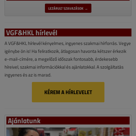
LEZÁRULT SZAVAZÁSOK →
VGF&HKL hírlevél
A VGF&HKL hírlevél kényelmes, ingyenes szakmai hírforrás. Vegye
igénybe ön is! Ha feliratkozik, átlagosan havonta kétszer érkezik
e-mail-címére, a megelőző időszak fontosabb, érdekesebb
híreivel, szakmai információkkal és ajánlatokkal. A szolgáltatás
ingyenes és az is marad.
KÉREM A HÍRLEVELET
Ajánlatunk