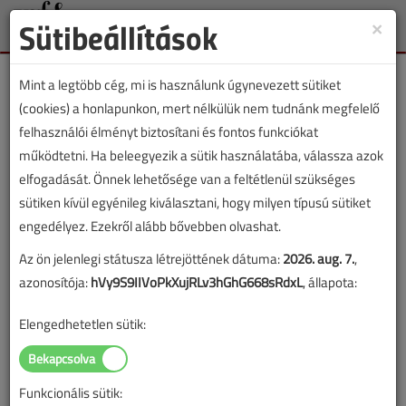
Sütibeállítások
×
Toggle
naviga
Mint a legtöbb cég, mi is használunk úgynevezett sütiket
(cookies) a honlapunkon, mert nélkülük nem tudnánk megfelelő
felhasználói élményt biztosítani és fontos funkciókat
működtetni. Ha beleegyezik a sütik használatába, válassza azok
Rusvai László
elfogadását. Önnek lehetősége van a feltétlenül szükséges
sütiken kívül egyénileg kiválasztani, hogy milyen típusú sütiket
engedélyez. Ezekről alább bővebben olvashat.
SZERZŐK LISTÁJA
Az ön jelenlegi státusza létrejöttének dátuma:
2026. aug. 7.
,
azonosítója:
hVy9S9IIVoPkXujRLv3hGhG668sRdxL
, állapota:
3739 |
|
Elengedhetetlen sütik:
Rusvai László cikkei
Funkcionális sütik: