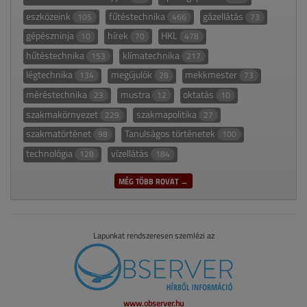
eszközeink
fűtéstechnika
gázellátás
105
466
73
gépészninja
hírek
HKL
10
70
478
hűtéstechnika
klímatechnika
153
217
légtechnika
megújulók
mekkmester
134
28
73
méréstechnika
mustra
oktatás
23
12
10
szakmakörnyezet
szakmapolitika
229
27
szakmatörténet
Tanulságos történetek
98
100
technológia
vízellátás
128
184
MÉG TÖBB ROVAT →
Lapunkat rendszeresen szemlézi az
www.observer.hu