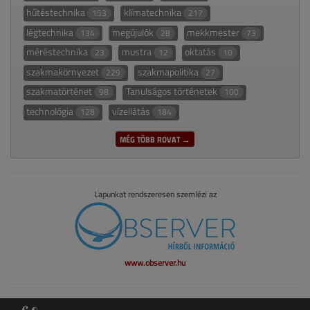
hűtéstechnika
klímatechnika
153
217
légtechnika
megújulók
mekkmester
134
28
73
méréstechnika
mustra
oktatás
23
12
10
szakmakörnyezet
szakmapolitika
229
27
szakmatörténet
Tanulságos történetek
98
100
technológia
vízellátás
128
184
MÉG TÖBB ROVAT →
Lapunkat rendszeresen szemlézi az
www.observer.hu