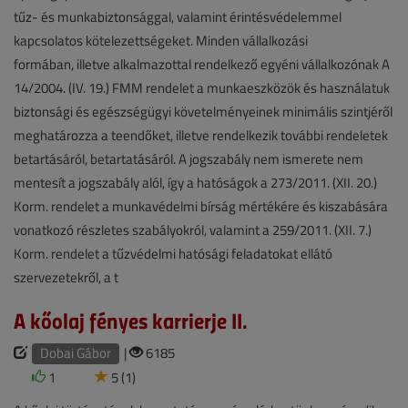
tűz- és munkabiztonsággal, valamint érintésvédelemmel
kapcsolatos kötelezettségeket. Minden vállalkozási
formában, illetve alkalmazottal rendelkező egyéni vállalkozónak A
14/2004. (IV. 19.) FMM rendelet a munkaeszközök és használatuk
biztonsági és egészségügyi követelményeinek minimális szintjéről
meghatározza a teendőket, illetve rendelkezik további rendeletek
betartásáról, betartatásáról. A jogszabály nem ismerete nem
mentesít a jogszabály alól, így a hatóságok a 273/2011. (XII. 20.)
Korm. rendelet a munkavédelmi bírság mértékére és kiszabására
vonatkozó részletes szabályokról, valamint a 259/2011. (XII. 7.)
Korm. rendelet a tűzvédelmi hatósági feladatokat ellátó
szervezetekről, a t
A kőolaj fényes karrierje II.
Dobai Gábor
|
6185
1
5 (1)