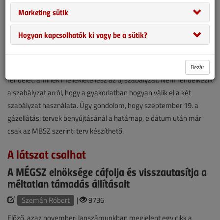
Szabályzata. A szabályzatban megjelent legfontosabb
Marketing sütik
változásokat foglaljuk össze ebben a cikkben. Legyen az új
szabályzat „neve” MBSZ. Az MBSZ hatályba lépésével a 2008 óta
Hogyan kapcsolhatók ki vagy be a sütik?
érvényes GMBSZ megszűnt. Kicsit furcsa, hogy az MBSZ csak
ajánlás az MKEH közleménye szerint, de mégis kötelező érvényű.
Az MKEH szerint év végéig jelenik majd meg egy miniszteri
Bezár
rendelet, aminek melléklete lesz az új szabályzat. Nem rendelkezik
a szabályzat arról, hogy a gyakorlatban hogyan válik el a két
szabályzat használata. Úgy gondolom, hogy szeptember 19. a
gázellátási tervek benyújtásánál a határnap, e dátum után már
csak az MBSZ szerinti terv készíthető.
A látszat csalhat
A MÉGSZ elnöksége cáfolja és visszautasítja a
méltatlan támadás állításait
Szemán Róbert
|
9736
Előző, azaz novemberi lapszámunkban megjelent egy cikk a