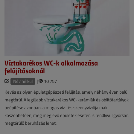
Víztakarékos WC-k alkal­mazása
felújításoknál
Név nélkül
|
10 757
Kevés az olyan épületgépészeti felújítás, amely néhány éven belül
megtérül. A legújabb víztakarékos WC-kerámiák és öblítőtartályok
beépítése azonban, a magas víz- és szennyvízdíjaknak
köszönhetően, még meglévő épületek esetén is rendkívül gyorsan
megtérülő beruházás lehet.