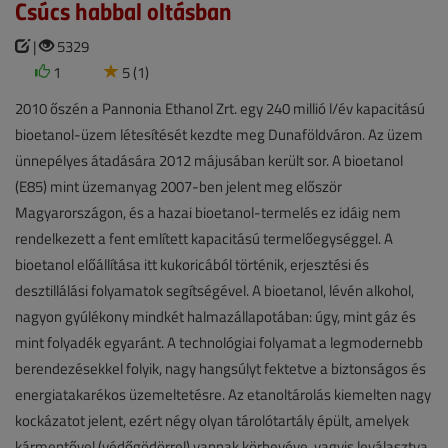
Csúcs habbal oltásban
|
5329
1
5 (1)
2010 őszén a Pannonia Ethanol Zrt. egy 240 millió l/év kapacitású
bioetanol-üzem létesítését kezdte meg Dunaföldváron. Az üzem
ünnepélyes átadására 2012 májusában került sor. A bioetanol
(E85) mint üzemanyag 2007-ben jelent meg először
Magyarországon, és a hazai bioetanol-termelés ez idáig nem
rendelkezett a fent említett kapacitású termelőegységgel. A
bioetanol előállítása itt kukoricából történik, erjesztési és
desztillálási folyamatok segítségével. A bioetanol, lévén alkohol,
nagyon gyúlékony mindkét halmazállapotában: úgy, mint gáz és
mint folyadék egyaránt. A technológiai folyamat a legmodernebb
berendezésekkel folyik, nagy hangsúlyt fektetve a biztonságos és
energiatakarékos üzemeltetésre. Az etanoltárolás kiemelten nagy
kockázatot jelent, ezért négy olyan tárolótartály épült, amelyek
kármentővel (védőgödörrel) vannak körbevéve, vagyis leválasztva