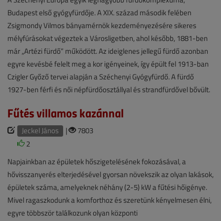
Budapest első gyógyfürdője. A XIX. század második felében
Zsigmondy Vilmos bányamérnök kezdeményezésére sikeres
mélyfúrásokat végeztek a Városligetben, ahol később, 1881-ben
már „Artézi fürdő” működött. Az ideiglenes jellegű fürdő azonban
egyre kevésbé felelt meg a kor igényeinek, így épült fel 1913-ban
Czigler Győző tervei alapján a Széchenyi Gyógyfürdő. A fürdő
1927-ben férfi és női népfürdőosztállyal és strandfürdővel bővült.
Fűtés villamos kazánnal
Jeckel János
|
7803
2
Napjainkban az épületek hőszigetelésének fokozásával, a
hővisszanyerés elterjedésével gyorsan növekszik az olyan lakások,
épületek száma, amelyeknek néhány (2-5) kW a fűtési hőigénye.
Mivel ragaszkodunk a komforthoz és szeretünk kényelmesen élni,
egyre többször találkozunk olyan központi