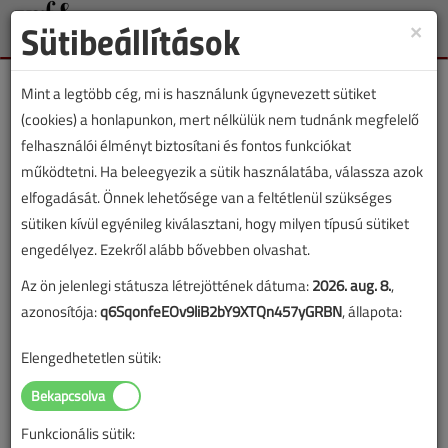
Sütibeállítások
×
Toggle
naviga
Mint a legtöbb cég, mi is használunk úgynevezett sütiket
(cookies) a honlapunkon, mert nélkülük nem tudnánk megfelelő
felhasználói élményt biztosítani és fontos funkciókat
működtetni. Ha beleegyezik a sütik használatába, válassza azok
Lapszám:
elfogadását. Önnek lehetősége van a feltétlenül szükséges
sütiken kívül egyénileg kiválasztani, hogy milyen típusú sütiket
ÉVES BONTÁS
engedélyez. Ezekről alább bővebben olvashat.
Az ön jelenlegi státusza létrejöttének dátuma:
2026. aug. 8.
,
A megjelenések éves ütemezése a
Médiaajánlat
oldalon
azonosítója:
q6SqonfeEOv9liB2bY9XTQn457yGRBN
, állapota:
található.
Elengedhetetlen sütik:
VGF szaklap 2012.
december
Funkcionális sütik: