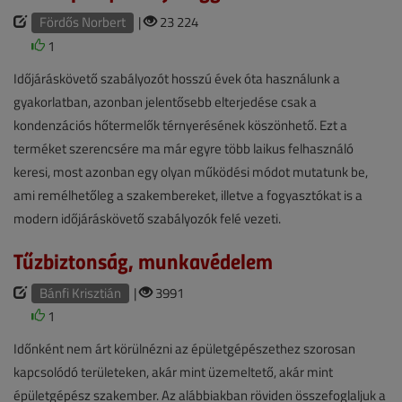
Fördős Norbert
|
23 224
1
Időjáráskövető szabályozót hosszú évek óta használunk a
gyakorlatban, azonban jelentősebb elterjedése csak a
kondenzációs hőtermelők térnyerésének köszönhető. Ezt a
terméket szerencsére ma már egyre több laikus felhasználó
keresi, most azonban egy olyan működési módot mutatunk be,
ami remélhetőleg a szakembereket, illetve a fogyasztókat is a
modern időjáráskövető szabályozók felé vezeti.
Tűzbiztonság, munkavédelem
Bánfi Krisztián
|
3991
1
Időnként nem árt körülnézni az épületgépészethez szorosan
kapcsolódó területeken, akár mint üzemeltető, akár mint
épületgépész szakember. Az alábbiakban röviden összefoglaljuk a