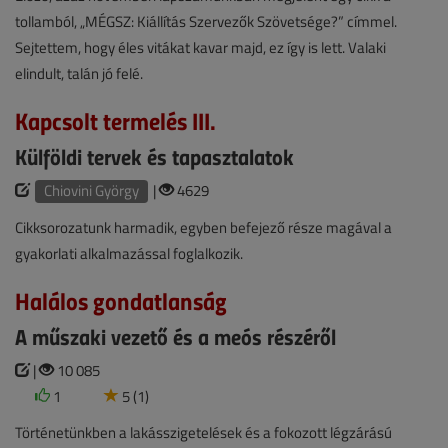
tollamból, „MÉGSZ: Kiállítás Szervezők Szövetsége?” címmel.
Sejtettem, hogy éles vitákat kavar majd, ez így is lett. Valaki
elindult, talán jó felé.
Kapcsolt termelés III.
Külföldi tervek és tapasztalatok
Chiovini György
|
4629
Cikksorozatunk harmadik, egyben befejező része magával a
gyakorlati alkalmazással foglalkozik.
Halálos gondatlanság
A műszaki vezető és a meós részéről
|
10 085
1
5 (1)
Történetünkben a lakásszigetelések és a fokozott légzárású