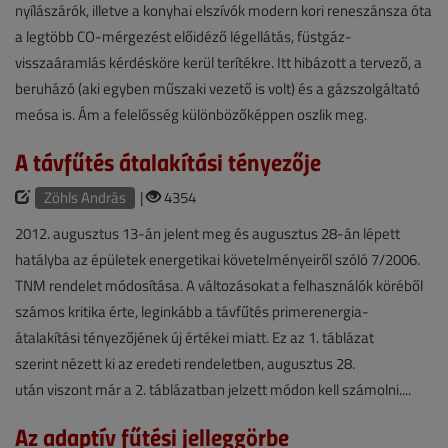
nyílászárók, illetve a konyhai elszívók modern kori reneszánsza óta
a legtöbb CO-mérgezést előidéző légellátás, füstgáz-
visszaáramlás kérdésköre kerül terítékre. Itt hibázott a tervező, a
beruházó (aki egyben műszaki vezető is volt) és a gázszolgáltató
meósa is. Ám a felelősség különbözőképpen oszlik meg.
A távfűtés átalakítási tényezője
Zöhls András
|
4354
2012. augusztus 13-án jelent meg és augusztus 28-án lépett
hatályba az épületek energetikai követelményeiről szóló 7/2006.
TNM rendelet módosítása. A változásokat a felhasználók köréből
számos kritika érte, leginkább a távfűtés primerenergia-
átalakítási tényezőjének új értékei miatt. Ez az 1. táblázat
szerint nézett ki az eredeti rendeletben, augusztus 28.
után viszont már a 2. táblázatban jelzett módon kell számolni....
Az adaptív fűtési jelleggörbe