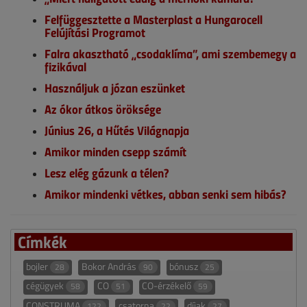
Felfüggesztette a Masterplast a Hungarocell
Felújítási Programot
Falra akasztható „csodaklíma”, ami szembemegy a
fizikával
Használjuk a józan eszünket
Az ókor átkos öröksége
Június 26, a Hűtés Világnapja
Amikor minden csepp számít
Lesz elég gázunk a télen?
Amikor mindenki vétkes, abban senki sem hibás?
Címkék
bojler
Bokor András
bónusz
28
90
25
cégügyek
CO
CO-érzékelő
58
51
59
CONSTRUMA
csatorna
díjak
122
22
27