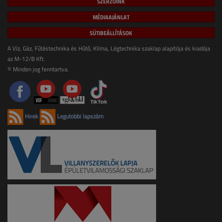
SZERZŐINK
MÉDIAAJÁNLAT
SÜTIBEÁLLÍTÁSOK
A Víz, Gáz, Fűtéstechnika és Hűtő, Klíma, Légtechnika szaklap alapítója és kiadója
az M-12/B Kft.
© Minden jog fenntartva.
Hírek
Legutóbbi lapszám