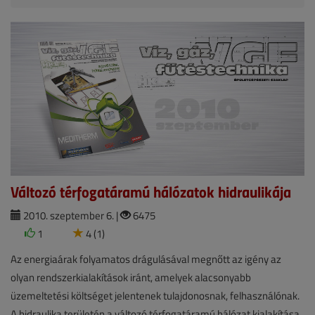
Változó térfogatáramú hálózatok hidraulikája
2010. szeptember 6. |
6475
1
4 (1)
Az energiaárak folyamatos drágulásával megnőtt az igény az
olyan rendszerkialakítások iránt, amelyek alacsonyabb
üzemeltetési költséget jelentenek tulajdonosnak, felhasználónak.
A hidraulika területén a változó térfogatáramú hálózat kialakítása