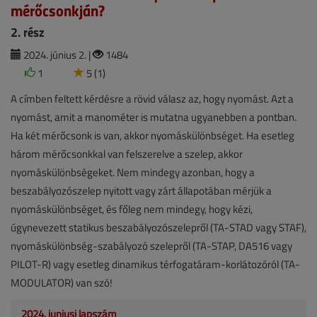
mérőcsonkján?
2. rész
2024. június 2. |
1484
1
5 (1)
A címben feltett kérdésre a rövid válasz az, hogy nyomást. Azt a
nyomást, amit a manométer is mutatna ugyanebben a pontban.
Ha két mérőcsonk is van, akkor nyomáskülönbséget. Ha esetleg
három mérőcsonkkal van felszerelve a szelep, akkor
nyomáskülönbségeket. Nem mindegy azonban, hogy a
beszabályozószelep nyitott vagy zárt állapotában mérjük a
nyomáskülönbséget, és főleg nem mindegy, hogy kézi,
úgynevezett statikus beszabályozószelepről (TA-STAD vagy STAF),
nyomáskülönbség-szabályozó szelepről (TA-STAP, DA516 vagy
PILOT-R) vagy esetleg dinamikus térfogatáram-korlátozóról (TA-
MODULATOR) van szó!
2024. júniusi lapszám