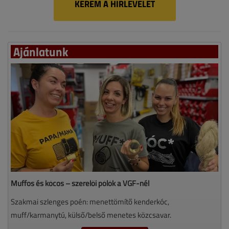
KÉREM A HÍRLEVELET
Ajánlatunk
Muffos és kócos – szerelői pólók a VGF-nél
Szakmai szlenges poén: menettömítő kenderkóc,
muff/karmanytú, külső/belső menetes közcsavar.