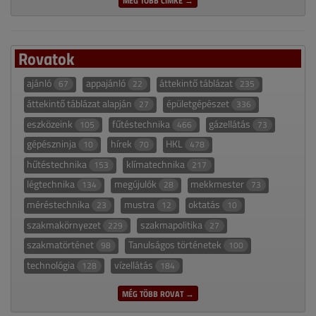
Rovatok
ajánló
appajánló
áttekintő táblázat
67
22
235
áttekintő táblázat alapján
épületgépészet
27
336
eszközeink
fűtéstechnika
gázellátás
105
466
73
gépészninja
hírek
HKL
10
70
478
hűtéstechnika
klímatechnika
153
217
légtechnika
megújulók
mekkmester
134
28
73
méréstechnika
mustra
oktatás
23
12
10
szakmakörnyezet
szakmapolitika
229
27
szakmatörténet
Tanulságos történetek
98
100
technológia
vízellátás
128
184
MÉG TÖBB ROVAT →