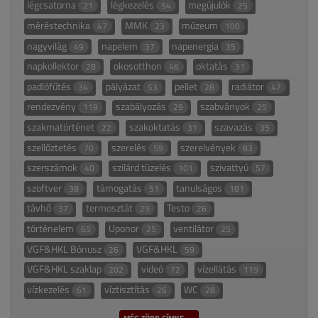
légcsatorna
légkezelés
megújulók
21
54
25
méréstechnika
MMK
múzeum
47
23
100
nagyvilág
napelem
napenergia
49
37
35
napkollektor
okosotthon
oktatás
28
46
31
padlófűtés
pályázat
pellet
radiátor
34
53
28
47
rendezvény
szabályozás
szabványok
119
29
25
szakmatörténet
szakoktatás
szavazás
22
31
35
szellőztetés
szerelés
szerelvények
70
59
83
szerszámok
szilárd tüzelés
szivattyú
40
101
57
szoftver
támogatás
tanulságos
38
51
181
távhő
termosztát
Testo
37
29
26
történelem
Uponor
ventilátor
65
25
25
VGF&HKL Bónusz
VGF&HKL
26
59
VGF&HKL szaklap
videó
vízellátás
202
72
119
vízkezelés
víztisztítás
WC
61
26
28
MÉG TÖBB CÍMKE →