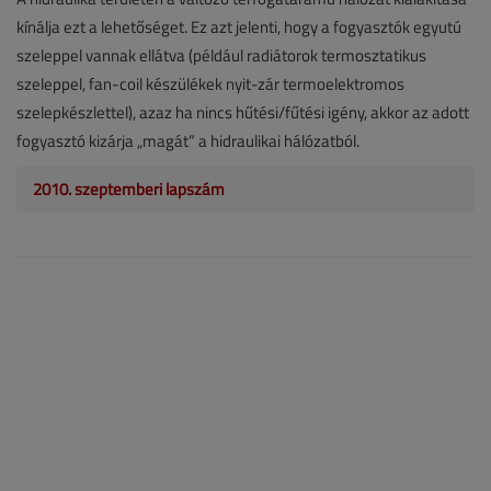
kínálja ezt a lehetőséget. Ez azt jelenti, hogy a fogyasztók egyutú
szeleppel vannak ellátva (például radiátorok termosztatikus
szeleppel, fan-coil készülékek nyit-zár termoelektromos
szelepkészlettel), azaz ha nincs hűtési/fűtési igény, akkor az adott
fogyasztó kizárja „magát” a hidraulikai hálózatból.
2010. szeptemberi lapszám