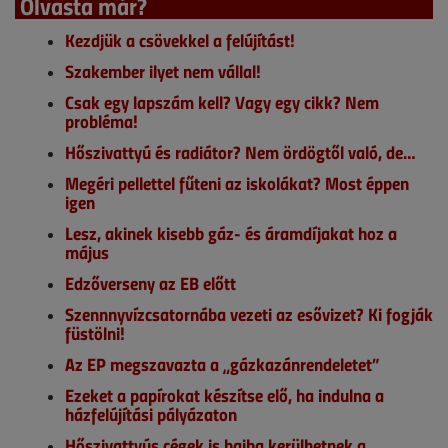
Olvasta már?
Kezdjük a csövekkel a felújítást!
Szakember ilyet nem vállal!
Csak egy lapszám kell? Vagy egy cikk? Nem
probléma!
Hőszivattyú és radiátor? Nem ördögtől való, de…
Megéri pellettel fűteni az iskolákat? Most éppen
igen
Lesz, akinek kisebb gáz- és áramdíjakat hoz a
május
Edzőverseny az EB előtt
Szennnyvízcsatornába vezeti az esővizet? Ki fogják
füstölni!
Az EP megszavazta a „gázkazánrendeletet”
Ezeket a papírokat készítse elő, ha indulna a
házfelújítási pályázaton
Hőszivattyús cégek is bajba kerülhetnek a