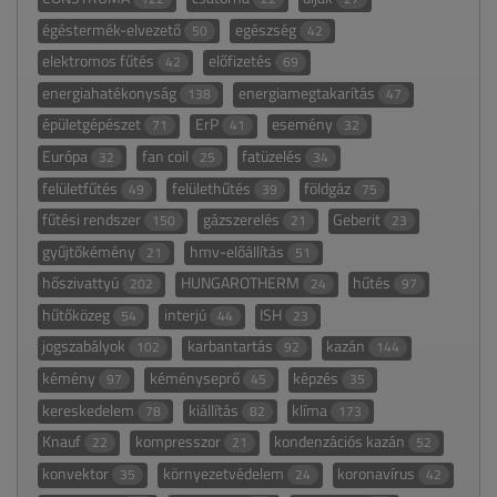
égéstermék-elvezető
egészség
50
42
elektromos fűtés
előfizetés
42
69
energiahatékonyság
energiamegtakarítás
138
47
épületgépészet
ErP
esemény
71
41
32
Európa
fan coil
fatüzelés
32
25
34
felületfűtés
felülethűtés
földgáz
49
39
75
fűtési rendszer
gázszerelés
Geberit
150
21
23
gyűjtőkémény
hmv-előállítás
21
51
hőszivattyú
HUNGAROTHERM
hűtés
202
24
97
hűtőközeg
interjú
ISH
54
44
23
jogszabályok
karbantartás
kazán
102
92
144
kémény
kéményseprő
képzés
97
45
35
kereskedelem
kiállítás
klíma
78
82
173
Knauf
kompresszor
kondenzációs kazán
22
21
52
konvektor
környezetvédelem
koronavírus
35
24
42