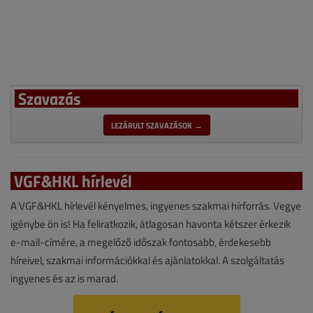
Szavazás
LEZÁRULT SZAVAZÁSOK →
VGF&HKL hírlevél
A VGF&HKL hírlevél kényelmes, ingyenes szakmai hírforrás. Vegye
igénybe ön is! Ha feliratkozik, átlagosan havonta kétszer érkezik
e-mail-címére, a megelőző időszak fontosabb, érdekesebb
híreivel, szakmai információkkal és ajánlatokkal. A szolgáltatás
ingyenes és az is marad.