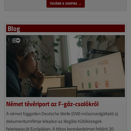
TOVÁBB A SHOPBA →
Blog
Német tévériport az F-gáz-csalókról
A német független Deutsche Welle (DW) műsorszolgáltató új
dokumentumfilmje leleplezi az illegális hűtőközegek
feketepiacát Európában. A titkos kereskedelmet feltáró 20