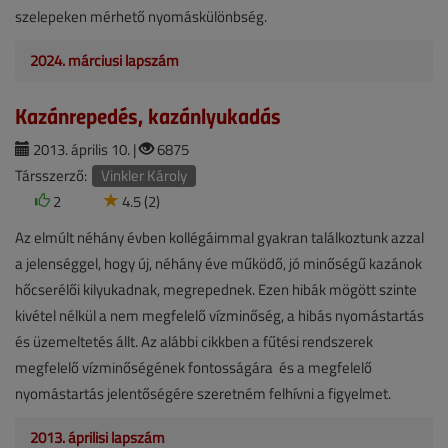
szelepeken mérhető nyomáskülönbség.
2024. márciusi lapszám
Kazánrepedés, kazánlyukadás
2013. április 10. |
6875
Társszerző:
Vinkler Károly
2
4.5 (2)
Az elmúlt néhány évben kollégáimmal gyakran találkoztunk azzal
a jelenséggel, hogy új, néhány éve működő, jó minőségű kazánok
hőcserélői kilyukadnak, megrepednek. Ezen hibák mögött szinte
kivétel nélkül a nem megfelelő vízminőség, a hibás nyomástartás
és üzemeltetés állt. Az alábbi cikkben a fűtési rendszerek
megfelelő vízminőségének fontosságára és a megfelelő
nyomástartás jelentőségére szeretném felhívni a figyelmet.
2013. áprilisi lapszám