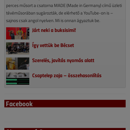
perces műsort a csatorna MADE (Made in Germany) című üzleti
tévéműsorában sugározták, de elérhető a YouTube-on is –
sajnos csak angol nyelven. Mi is onnan ágyaztuk be.
Járt neki a buksisimi!
Így vettük be Bécset
Szerelés, javítás nyomás alatt
Csaptelep zaja – összehasonlítás
Facebook