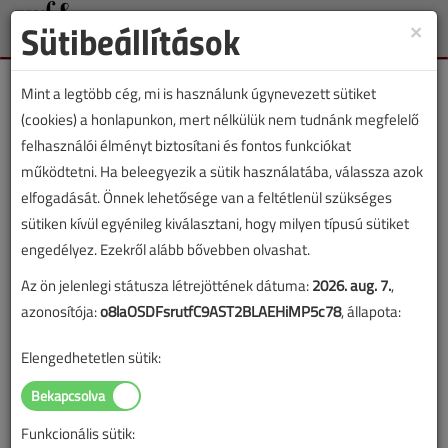
Sütibeállítások
×
Toggle
naviga
Mint a legtöbb cég, mi is használunk úgynevezett sütiket
(cookies) a honlapunkon, mert nélkülük nem tudnánk megfelelő
felhasználói élményt biztosítani és fontos funkciókat
működtetni. Ha beleegyezik a sütik használatába, válassza azok
Vörös Szilárd
elfogadását. Önnek lehetősége van a feltétlenül szükséges
sütiken kívül egyénileg kiválasztani, hogy milyen típusú sütiket
engedélyez. Ezekről alább bővebben olvashat.
SZERZŐK LISTÁJA
Az ön jelenlegi státusza létrejöttének dátuma:
2026. aug. 7.
,
azonosítója:
o8laOSDFsrutfC9AST2BLAEHiMP5c78
, állapota:
2644 |
|
Elengedhetetlen sütik:
Vörös Szilárd cikkei
Funkcionális sütik: