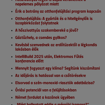
napelemes pályázat miatt
Érik a botrány az otthonfelújítási program kapcsán
Otthonfelújítás: A gyártók és a hiteligénylők is
iszapbirkózást folytatnak
A hőszivattyús szakembereké a jövő?
Gáztűzhely, a csendes gyilkos?
Kevésbé szenvednek az erdőtüzektől a légkondis
lakásban élők
IntelliBuild 2025 után, Elektromos Fűtés
konferencia előtt
Mennyit fogyaszt egy klíma? Segítünk kiszámítani
Az időjárás is hatással van a csőtörésekre
Elsorvad a szén-monoxid-riasztók adatbázisa?
Óriási potenciál van a felújításokban
Német fordulat a kazánok ügyében
„Miért hallgatott eddig a mérnöki kamara?”