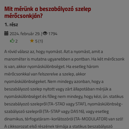
Mit mérünk a beszabályozó szelep
mérőcsonkján?
1. rész
2024. február 29. |
1794
2
5 (1)
A rövid válasz az, hogy nyomást. Azt a nyomást, amit a
manométer is mutatna ugyanebben a pontban. Ha két mérőcsonk
is van, akkor nyomáskülönbséget. Ha esetleg három
mérőcsonkkal van felszerelve a szelep, akkor
nyomáskülönbségeket. Nem mindegy azonban, hogy a
beszabályozó szelep nyitott vagy zárt állapotában mérjük a
nyomáskülönbséget és főleg nem mindegy, hogy kézi, ún. statikus
beszabályozó szelepről (TA-STAD vagy STAF), nyomáskülönbség-
szabályozó szelepről (TA-STAP vagy DA516), vagy esetleg
dinamikus, térfogatáram-korlátozóról (TA-MODULATOR) van szó!
A cikksorozat első részének témája a statikus beszabályozó