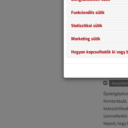
A technikai f
Funkcionális sütik
nagy léptekke
készülékeket 
Statisztikai sütik
piacon elfogl
gyümölcse a k
Marketing sütik
régóta ismert
Hogyan kapcsolhatók ki vagy b
(melyekről a 
vált általánoss
Épületgép
Keszthely
Épületgépész
fenntartását,
katasztrófavé
üzemeltetési 
képest, hogy 