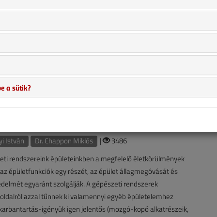
ejlődés – magától értetődően – a fűtőberendezések területén is
l halad. A gyártók egyre hatékonyabb, komfortosabb
igyekeznek kifejleszteni, hogy megtartsák, illetve erősítsék a
alt helyüket. Ennek a versenynek ez egyik – már nem is olyan új –
ondenzációs kazán. A berendezések alapjául szolgáló elv
, de a gyakorlatban történő alkalmazása – számos ok miatt
e a sütik?
továbbiakban bővebben is lesz szó) – csak az elmúlt évtizedben
á. ​
észet II.
i István
Dr. Chappon Miklós
|
3486
eti rendszereink épületeinkben a megfelelő életkörülmények
 az épületfunkciók egy részét, az épület állagmegóvását és
delmét egyaránt szolgálják. A gépészeti rendszerek
oldalról azzal tűnnek ki valamennyi egyéb épületelemhez
karbantartás-igényük igen jelentős (mozgó-kopó alkatrészeik,