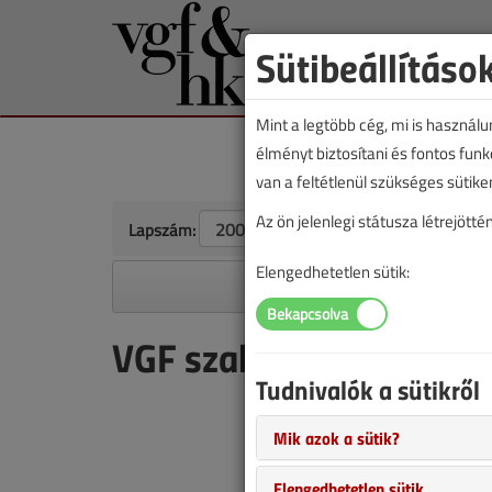
Sütibeállításo
Mint a legtöbb cég, mi is használ
élményt biztosítani és fontos fun
van a feltétlenül szükséges sütike
Az ön jelenlegi státusza létrejöt
Lapszám:
Elengedhetetlen sütik:
A megjelenések éves ütem
VGF szaklap 2002. júli
Tudnivalók a sütikről
Kondenz
Mik azok a sütik?
|
5142
1
Elengedhetetlen sütik