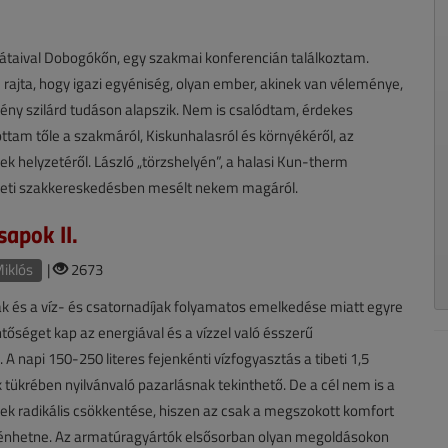
rátaival Dobogókőn, egy szakmai konferencián találkoztam.
 rajta, hogy igazi egyéniség, olyan ember, akinek van véleménye,
ény szilárd tudáson alapszik. Nem is csalódtam, érdekes
ottam tőle a szakmáról, Kiskunhalasról és környékéről, az
k helyzetéről. László „törzshelyén”, a halasi Kun-therm
eti szakkereskedésben mesélt nekem magáról.
sapok II.
Miklós
|
2673
k és a víz- és csatornadíjak folyamatos emelkedése miatt egyre
tőséget kap az energiával és a vízzel való ésszerű
 A napi 150-250 literes fejenkénti vízfogyasztás a tibeti 1,5
k tükrében nyilvánvaló pazarlásnak tekinthető. De a cél nem is a
kek radikális csökkentése, hiszen az csak a megszokott komfort
ténhetne. Az armatúragyártók elsősorban olyan megoldásokon