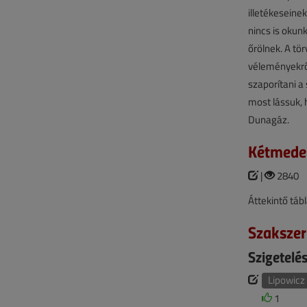
illetékeseine
nincs is okun
őrölnek. A tör
véleményekrő
szaporítani a
most lássuk, 
Dunagáz.
Kétmede
|
2840
Áttekintő táb
Szakszer
Szigetelé
Lipowicz
1