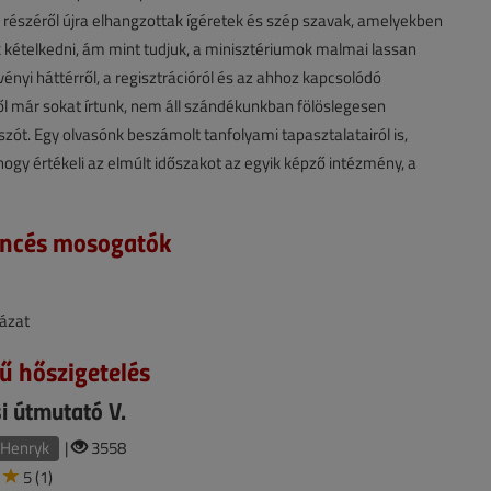
k részéről újra elhangzottak ígéretek és szép szavak, amelyekben
k kételkedni, ám mint tudjuk, a minisztériumok malmai lassan
vényi háttérről, a regisztrációról és az ahhoz kapcsolódó
l már sokat írtunk, nem áll szándékunkban fölöslegesen
 szót. Egy olvasónk beszámolt tanfolyami tapasztalatairól is,
hogy értékeli az elmúlt időszakot az egyik képző intézmény, a
ncés mosogatók
lázat
ű hőszigetelés
si útmutató V.
 Henryk
|
3558
5 (1)