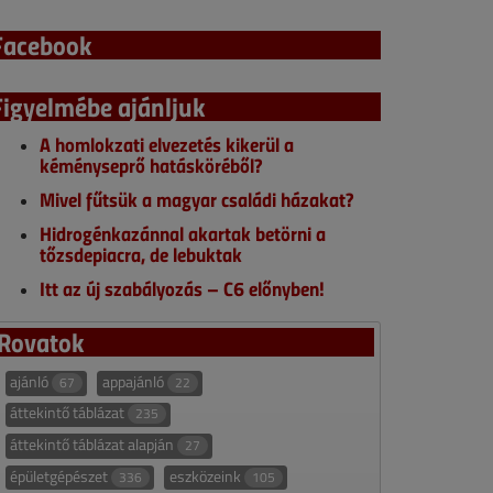
Facebook
Figyelmébe ajánljuk
A homlokzati elvezetés kikerül a
kéményseprő hatásköréből?
Mivel fűtsük a magyar családi házakat?
Hidrogénkazánnal akartak betörni a
tőzsdepiacra, de lebuktak
Itt az új szabályozás – C6 előnyben!
Rovatok
ajánló
appajánló
67
22
áttekintő táblázat
235
áttekintő táblázat alapján
27
épületgépészet
eszközeink
336
105