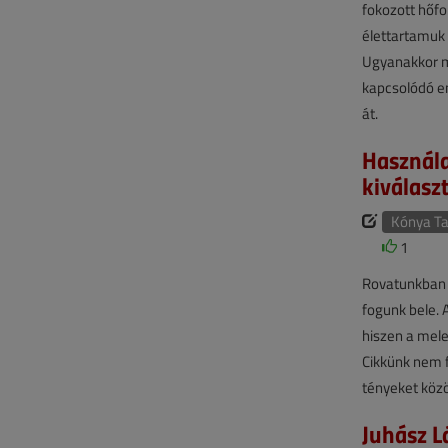
fokozott hőfo
élettartamuk
Ugyanakkor mű
kapcsolódó en
át.
Használa
kiválaszt
Kónya T
1
Rovatunkban m
fogunk bele. 
hiszen a mele
Cikkünk nem f
tényeket közö
Juhász Lá