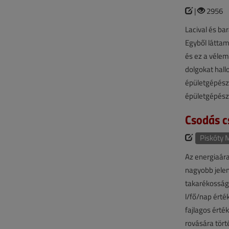
|
2956
Lacival és ba
Egyből láttam
és ez a vélem
dolgokat hall
épületgépésze
épületgépész
Csodás c
Piskóty 
Az energiaára
nagyobb jelen
takarékosság.
l/fő/nap érté
fajlagos érté
rovására tör