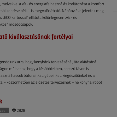
et, melyekkel a víz- és energiafelhasználás korlátozása a komfort
sökkentése nélkül is megvalósítható. Néhány éve jelentek meg
. „ECO kartussal” ellátott, különlegesen „víz- és
ékos” mosdócsapok.
tó kiválasztásának fortélyai
ondolunk arra, hogy konyhánk tervezésénél, átalakításánál
ágon múlhat az, hogy a későbbiekben, hosszú távon is
asználhassuk bútorainkat, gépeinket, kiegészítőinket és a
a – köszönhetően az előzetes tervezésnek – ne konyhai robot
k
zsef
|
2828