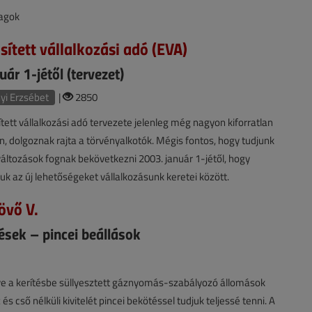
lagok
sített vállalkozási adó (EVA)
ár 1-jétől (tervezet)
i Erzsébet
|
2850
tett vállalkozási adó tervezete jelenleg még nagyon kiforratlan
n, dolgoznak rajta a törvényalkotók. Mégis fontos, hogy tudjunk
 változások fognak bekövetkezni 2003. január 1-jétől, hogy
k az új lehetőségeket vállalkozásunk keretei között.
övő V.
sek – pincei beállások
etve a kerítésbe süllyesztett gáznyomás-szabályozó állomások
és cső nélküli kivitelét pincei bekötéssel tudjuk teljessé tenni. A