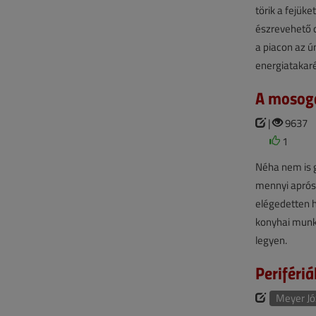
törik a fejük
észrevehető c
a piacon az ún
energiatakar
A mosoga
|
9637
1
Néha nem is g
mennyi aprós
elégedetten h
konyhai munk
legyen.
Perifériá
Meyer Jó