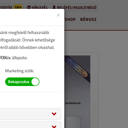
TIPP
FIZETÉS
HÍRLEVÉL
BELÉPÉS/REGISZTRÁCIÓ
×
HÍREK
LAPSZÁMOK
BLOG
SHOP
BÓNUSZ
nánk megfelelő felhasználói
 elfogadását. Önnek lehetősége
zekről alább bővebben olvashat.
R3Xcv
, állapota:
Marketing sütik: