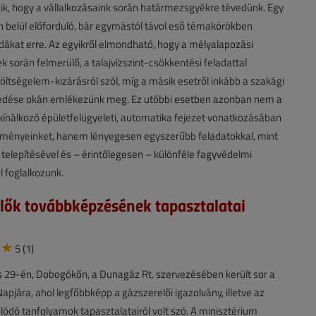
k, hogy a vállalkozásaink során határmezsgyékre tévedünk. Egy
 belül előforduló, bár egymástól távol eső témakörökben
ákat erre. Az egyikről elmondható, hogy a mélyalapozási
 során felmerülő, a talajvízszint-csökkentési feladattal
öltségelem-kizárásról szól, míg a másik esetről inkább a szakági
fedése okán emlékezünk meg. Ez utóbbi esetben azonban nem a
kínálkozó épületfelügyeleti, automatika fejezet vonatkozásában
élményeinket, hanem lényegesen egyszerűbb feladatokkal, mint
s telepítésével és – érintőlegesen – különféle fagyvédelmi
 foglalkozunk.
lők továbbképzésének tapasztalatai
5 (1)
 29-én, Dobogókőn, a Dunagáz Rt. szervezésében került sor a
apjára, ahol legfőbbképp a gázszerelői igazolvány, illetve az
ódó tanfolyamok tapasztalatairól volt szó. A minisztérium