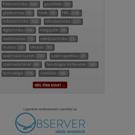
fűtéstechnika
gázellátás
466
73
gépészninja
hírek
HKL
10
70
478
hűtéstechnika
klímatechnika
153
217
légtechnika
megújulók
134
28
mekkmester
méréstechnika
73
23
mustra
oktatás
12
10
szakmakörnyezet
szakmapolitika
229
27
szakmatörténet
Tanulságos történetek
98
100
technológia
vízellátás
128
184
MÉG TÖBB ROVAT →
Lapunkat rendszeresen szemlézi az