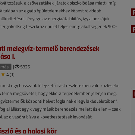
kváltozásuk, a csővezetékek, járatok piszkolódása miatt), míg
 általában az egyéb épületelemekhez képest rövidebb.
ködtetésük lényege az energiaátalakítás, így a hozzájuk
ergiaköltség teszi ki az épület teljes energiaköltségének 90%-
ti melegvíz-termelő berendezések
ása I.
amás
|
5826
4 (1)
ost egy hosszabb lélegzetű írást részletekben való közlésébe
A téma megköveteli, hogy ekkora terjedelemben jelenjen meg,
gvíztermelők központi helyet foglalnak el egy lakás „életében”.
oglal állást egyik vagy másik berendezés mellett és ellen – csak
l, az olvasóra bízva a következtetések levonását.
szló és a halasi kör