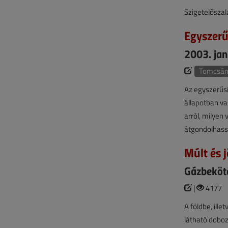
Szigetelősza
Egyszerű
2003. janu
Tomcsány
Az egyszerűsí
állapotban va
arról, milyen
átgondolhassu
Múlt és j
Gázbeköté
|
4177
A földbe, ill
látható doboz 