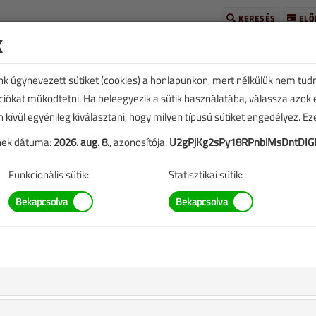
KERESÉS
ELŐ
k
unk úgynevezett sütiket (cookies) a honlapunkon, mert nélkülük nem tud
kciókat működtetni. Ha beleegyezik a sütik használatába, válassza azok
n kívül egyénileg kiválasztani, hogy milyen típusú sütiket engedélyez. E
tének dátuma:
2026. aug. 8.
, azonosítója:
U2gPjKg2sPy18RPnblMsDntDIG
ÉVES BONTÁS
Funkcionális sütik:
Statisztikai sütik:
ezése a
Médiaajánlat
oldalon található.
us-augusztus
ációs kazánok
5 (1)