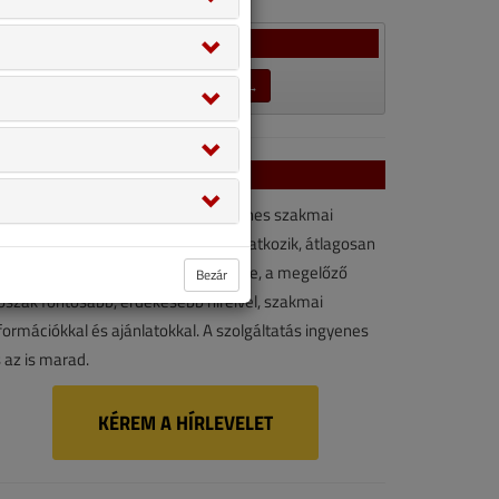
Szavazás
LEZÁRULT SZAVAZÁSOK →
VGF&HKL hírlevél
VGF&HKL hírlevél kényelmes, ingyenes szakmai
rforrás. Vegye igénybe ön is! Ha feliratkozik, átlagosan
vonta kétszer érkezik e-mail-címére, a megelőző
Bezár
őszak fontosabb, érdekesebb híreivel, szakmai
formációkkal és ajánlatokkal. A szolgáltatás ingyenes
 az is marad.
KÉREM A HÍRLEVELET