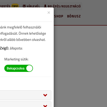
TIPP
FIZETÉS
HÍRLEVÉL
BELÉPÉS/REGISZTRÁCIÓ
×
HÍREK
LAPSZÁMOK
BLOG
SHOP
BÓNUSZ
nánk megfelelő felhasználói
 elfogadását. Önnek lehetősége
zekről alább bővebben olvashat.
ZxigD
, állapota:
Marketing sütik: