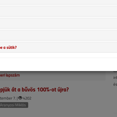
Endrődy Eszter
sokakat foglalkoztathat ma a 813/2013/EU és 814/2013/EU
gyarországi bevezetésével kapcsolatban. A kérdés érinti a
kereskedőket, a szerelőket és a lakosságot is. A jelenleg már
öbb ezer, augusztus 1. (energiatakarékos szivattyúval
e a sütik?
endelet hatálybalépése), illetve szeptember 26. (az ErP teljes
A 
lépése) előtt első alkalommal forgalomba helyezett készülék
hí
t határozza meg a kérdésre adott válasz.
ha
id
beri lapszám
in
és
pjük át a bűvös 100%-ot újra?
tember 7. |
4202
Aranyosi Miklós