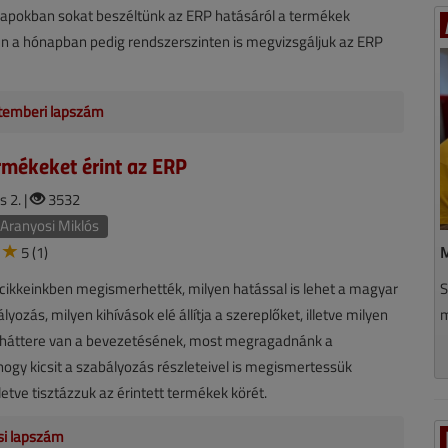
napokban sokat beszéltünk az ERP hatásáról a termékek
en a hónapban pedig rendszerszinten is megvizsgáljuk az ERP
temberi lapszám
rmékeket érint az ERP
s 2. |
3532
Aranyosi Miklós
5 (1)
M
cikkeinkben megismerhették, milyen hatással is lehet a magyar
S
lyozás, milyen kihívások elé állítja a szereplőket, illetve milyen
m
ai háttere van a bevezetésének, most megragadnánk a
hogy kicsit a szabályozás részleteivel is megismertessük
lletve tisztázzuk az érintett termékek körét.
isi lapszám