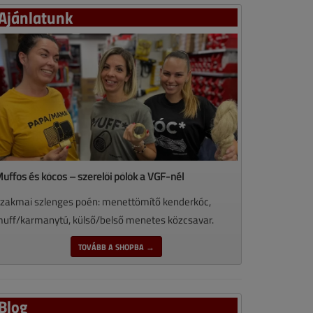
Ajánlatunk
uffos és kócos – szerelői pólók a VGF-nél
zakmai szlenges poén: menettömítő kenderkóc,
uff/karmanytú, külső/belső menetes közcsavar.
TOVÁBB A SHOPBA →
Blog