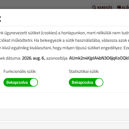
KERESÉS
ELŐ
k
unk úgynevezett sütiket (cookies) a honlapunkon, mert nélkülük nem tud
kciókat működtetni. Ha beleegyezik a sütik használatába, válassza azok
n kívül egyénileg kiválasztani, hogy milyen típusú sütiket engedélyez. E
tének dátuma:
2026. aug. 6.
, azonosítója:
AUmk2n4KjpIA4bN3O6jqKoOQkI
SZERZŐK LISTÁJA
Funkcionális sütik:
Statisztikai sütik:
l Márk cikkei
alomba hozatal és/vagy üzembe helyezés?
er 5. |
6032