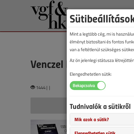
Sütibeállításo
Mint a legtöbb cég, mi is használ
élményt biztosítani és fontos fun
van a feltétlenül szükséges sütike
Venczel Márk
Az ön jelenlegi státusza létrejöt
Elengedhetetlen sütik:
1444 |
|
Tudnivalók a sütikről
Vencze
Mik azok a sütik?
Első forg
Elengedhetetlen sütik
2015. októb