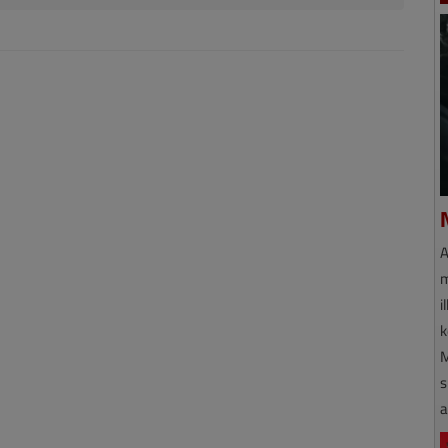
A
m
i
k
M
s
a