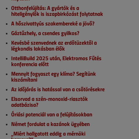
Otthonfelújítás: A gyártók és a
hiteligénylők is iszapbirkózást folytatnak
A hőszivattyús szakembereké a jövő?
Gáztűzhely, a csendes gyilkos?
Kevésbé szenvednek az erdőtüzektől a
légkondis lakásban élők
IntelliBuild 2025 után, Elektromos Fűtés
konferencia előtt
Mennyit fogyaszt egy klíma? Segítünk
kiszámítani
Az időjárás is hatással van a csőtörésekre
Elsorvad a szén-monoxid-riasztók
adatbázisa?
Óriási potenciál van a felújításokban
Német fordulat a kazánok ügyében
„Miért hallgatott eddig a mérnöki