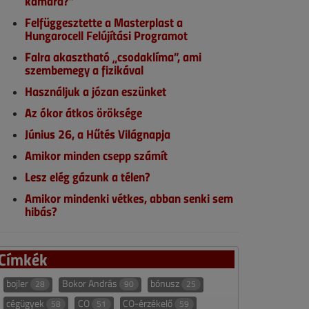
kamara?”
Felfüggesztette a Masterplast a
Hungarocell Felújítási Programot
Falra akasztható „csodaklíma”, ami
szembemegy a fizikával
Használjuk a józan eszünket
Az ókor átkos öröksége
Június 26, a Hűtés Világnapja
Amikor minden csepp számít
Lesz elég gázunk a télen?
Amikor mindenki vétkes, abban senki sem
hibás?
Címkék
bojler
Bokor András
bónusz
28
90
25
cégügyek
CO
CO-érzékelő
58
51
59