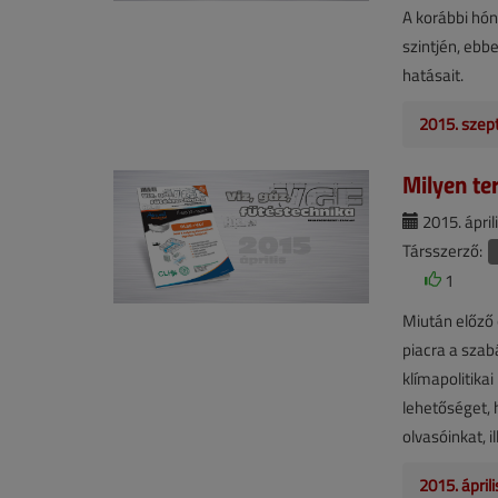
A korábbi hó
szintjén, ebb
hatásait.
2015. szep
Milyen te
2015. áprili
Társszerző:
1
Miután előző 
piacra a szabá
klímapolitik
lehetőséget, 
olvasóinkat, i
2015. ápril