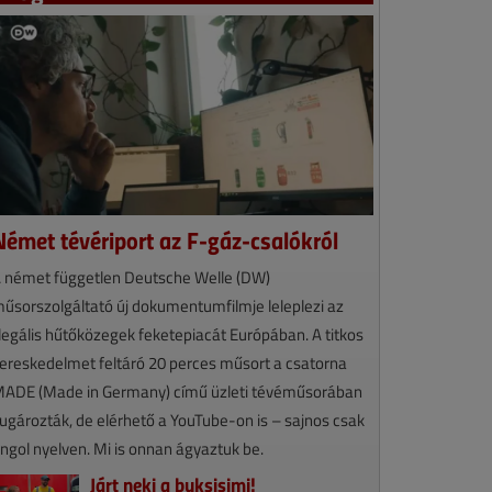
Német tévériport az F-gáz-csalókról
 német független Deutsche Welle (DW)
űsorszolgáltató új dokumentumfilmje leleplezi az
llegális hűtőközegek feketepiacát Európában. A titkos
ereskedelmet feltáró 20 perces műsort a csatorna
ADE (Made in Germany) című üzleti tévéműsorában
ugározták, de elérhető a YouTube-on is – sajnos csak
ngol nyelven. Mi is onnan ágyaztuk be.
Járt neki a buksisimi!