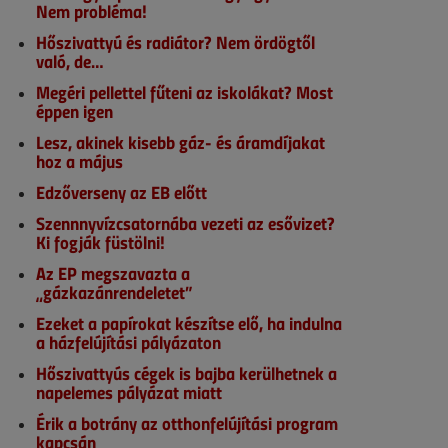
Nem probléma!
Hőszivattyú és radiátor? Nem ördögtől
való, de…
Megéri pellettel fűteni az iskolákat? Most
éppen igen
Lesz, akinek kisebb gáz- és áramdíjakat
hoz a május
Edzőverseny az EB előtt
Szennnyvízcsatornába vezeti az esővizet?
Ki fogják füstölni!
Az EP megszavazta a
„gázkazánrendeletet”
Ezeket a papírokat készítse elő, ha indulna
a házfelújítási pályázaton
Hőszivattyús cégek is bajba kerülhetnek a
napelemes pályázat miatt
Érik a botrány az otthonfelújítási program
kapcsán