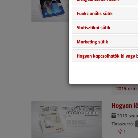
Társszerző:
Funkcionális sütik
1
Ez a kérdés 
Statisztikai sütik
irányelvek ma
Marketing sütik
gyártókat, a 
piacon levő t
Hogyan kapcsolhatók ki vagy b
kapcsolatos r
körű hatályba
további sorsá
2015. októ
Hogyan lé
2015. szep
Társszerző:
1