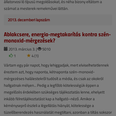
állatorvosi ló típusú megoldásokat, és néha bizony eltátom a
számat a mesterek remekművei láttán.
2013. decemberi lapszám
Ablakcsere, energia-megtakarítás kontra szén-
monoxid-mérgezések?
2013. március 3. |
5010
1
4 (1)
Vártam egy pár napot, hogy lehiggadjak, mert elviselhetetlennek
éreztem azt, hogy naponta, kétnaponta szén-monoxid-
mérgezéses halálestekről tudósít a média, és csak az okokról
hallgatnak mélyen... Pedig a legfőbb kötelességük éppen a
megelőzés érdekében szükséges tájékoztatás lenne, ehelyett
inkább félretájékoztatást kap a hallgató–néző. Amikor a
kéményseprő észleli a légellátás hiányát, kötelessége a
tüzelőberendezés használatát megtiltani, azonban a tiltás sokszor