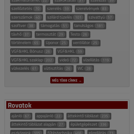
22
31
35
szellőztetés
szerelés
szerelvények
70
59
83
szerszámok
szilárd tüzelés
szivattyú
40
101
57
szoftver
támogatás
tanulságos
38
51
181
távhő
termosztát
Testo
37
29
26
történelem
Uponor
ventilátor
65
25
25
VGF&HKL Bónusz
VGF&HKL
26
59
VGF&HKL szaklap
videó
vízellátás
202
72
119
vízkezelés
víztisztítás
WC
61
26
28
MÉG TÖBB CÍMKE →
Rovatok
ajánló
appajánló
áttekintő táblázat
67
22
235
áttekintő táblázat alapján
épületgépészet
27
336
eszközeink
fűtéstechnika
gázellátás
105
466
73