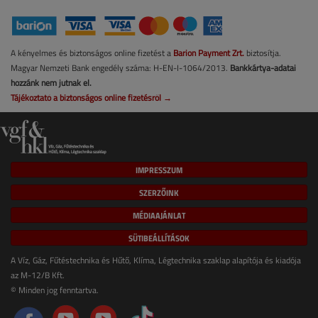
A kényelmes és biztonságos online fizetést a
Barion Payment Zrt.
biztosítja.
Magyar Nemzeti Bank engedély száma: H-EN-I-1064/2013.
Bankkártya-adatai
hozzánk nem jutnak el.
Tájékoztató a biztonságos online fizetésről →
IMPRESSZUM
SZERZŐINK
MÉDIAAJÁNLAT
SÜTIBEÁLLÍTÁSOK
A Víz, Gáz, Fűtéstechnika és Hűtő, Klíma, Légtechnika szaklap alapítója és kiadója
az M-12/B Kft.
© Minden jog fenntartva.