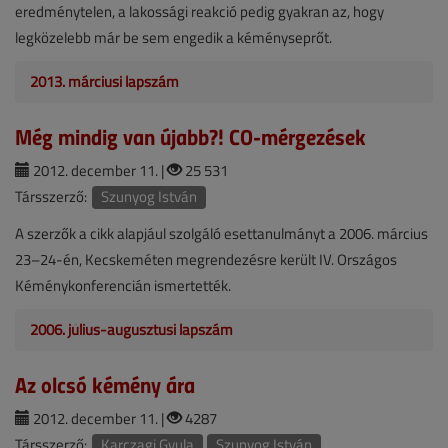
eredménytelen, a lakossági reakció pedig gyakran az, hogy
legközelebb már be sem engedik a kéményseprőt.
2013. márciusi lapszám
Még mindig van újabb?! CO-mérgezések
2012. december 11. |
25 531
Társszerző:
Szunyog István
A szerzők a cikk alapjául szolgáló esettanulmányt a 2006. március
23–24-én, Kecskeméten megrendezésre került IV. Országos
Kéménykonferencián ismertették.
2006. július-augusztusi lapszám
Az olcsó kémény ára
2012. december 11. |
4287
Társszerző:
Karczagi Gyula
Szunyog István