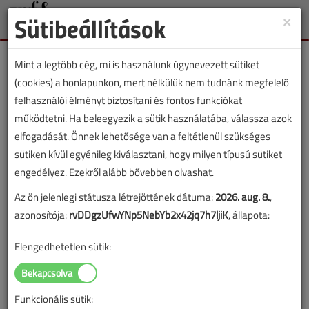
Sütibeállítások
×
Toggle
naviga
Mint a legtöbb cég, mi is használunk úgynevezett sütiket
(cookies) a honlapunkon, mert nélkülük nem tudnánk megfelelő
felhasználói élményt biztosítani és fontos funkciókat
működtetni. Ha beleegyezik a sütik használatába, válassza azok
Nagy Gábor
elfogadását. Önnek lehetősége van a feltétlenül szükséges
sütiken kívül egyénileg kiválasztani, hogy milyen típusú sütiket
engedélyez. Ezekről alább bővebben olvashat.
SZERZŐK LISTÁJA
Az ön jelenlegi státusza létrejöttének dátuma:
2026. aug. 8.
,
azonosítója:
rvDDgzUfwYNp5NebYb2x42jq7h7ljiK
, állapota:
2298 |
|
Elengedhetetlen sütik:
Nagy Gábor cikkei
Funkcionális sütik:
Szén-monoxid-mérgezések tapasztalatai II.