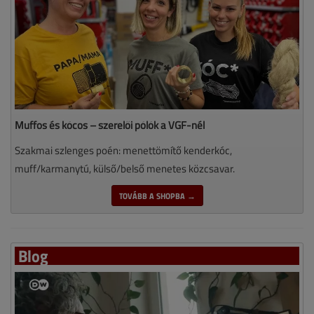
Muffos és kócos – szerelői pólók a VGF-nél
Szakmai szlenges poén: menettömítő kenderkóc,
muff/karmanytú, külső/belső menetes közcsavar.
TOVÁBB A SHOPBA →
Blog