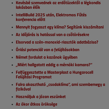
Kevésbé szenvednek az erdőtüzektől a légkondis
lakásban élők
IntelliBuild 2025 után, Elektromos Fűtés
konferencia előtt
Mennyit fogyaszt egy klíma? Segítünk kiszámítani
Az időjárás is hatással van a csőtörésekre
Elsorvad a szén-monoxid-riasztók adatbázisa?
Óriási potenciál van a felújításokban
Német fordulat a kazánok ügyében
„Miért hallgatott eddig a mérnöki kamara?”
Felfüggesztette a Masterplast a Hungarocell
Felújítási Programot
Falra akasztható „csodaklíma”, ami szembemegy a
fizikával
Használjuk a józan eszünket
Az ókor átkos öröksége