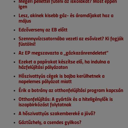
Megéri pellettel fűteni az iskolákat? Most éppen
igen
Lesz, akinek kisebb gáz- és áramdíjakat hoz a
május
Edzőverseny az EB előtt
Szennnyvízcsatornába vezeti az esővizet? Ki fogják
füstölni!
Az EP megszavazta a „gázkazánrendeletet”
Ezeket a papírokat készítse elő, ha indulna a
házfelújítási pályázaton
Hőszivattyús cégek is bajba kerülhetnek a
napelemes pályázat miatt
Érik a botrány az otthonfelújítási program kapcsán
Otthonfelújítás: A gyártók és a hiteligénylők is
iszapbirkózást folytatnak
A hőszivattyús szakembereké a jövő?
Gáztűzhely, a csendes gyilkos?