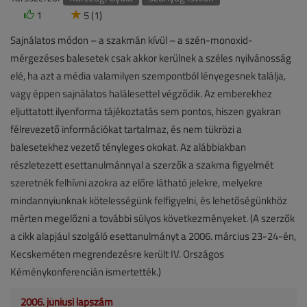
1
5 (1)
Sajnálatos módon – a szakmán kívül – a szén-monoxid-
mérgezéses balesetek csak akkor kerülnek a széles nyilvánosság
elé, ha azt a média valamilyen szempontból lényegesnek találja,
vagy éppen sajnálatos halálesettel végződik. Az emberekhez
eljuttatott ilyenforma tájékoztatás sem pontos, hiszen gyakran
félrevezető információkat tartalmaz, és nem tükrözi a
balesetekhez vezető tényleges okokat. Az alábbiakban
részletezett esettanulmánnyal a szerzők a szakma figyelmét
szeretnék felhívni azokra az előre látható jelekre, melyekre
mindannyiunknak kötelességünk felfigyelni, és lehetőségünkhöz
mérten megelőzni a további súlyos következményeket. (A szerzők
a cikk alapjául szolgáló esettanulmányt a 2006. március 23-24-én,
Kecskeméten megrendezésre került IV. Országos
Kéménykonferencián ismertették.)
2006. júniusi lapszám