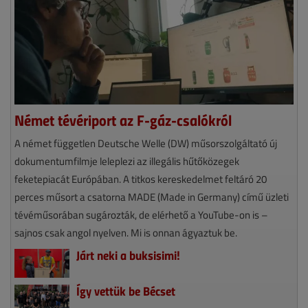
Német tévériport az F-gáz-csalókról
A német független Deutsche Welle (DW) műsorszolgáltató új
dokumentumfilmje leleplezi az illegális hűtőközegek
feketepiacát Európában. A titkos kereskedelmet feltáró 20
perces műsort a csatorna MADE (Made in Germany) című üzleti
tévéműsorában sugározták, de elérhető a YouTube-on is –
sajnos csak angol nyelven. Mi is onnan ágyaztuk be.
Járt neki a buksisimi!
Így vettük be Bécset