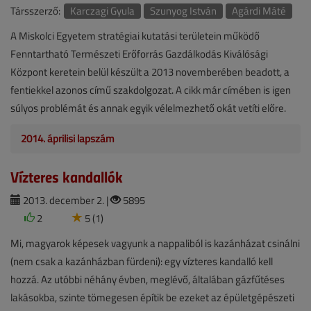
Társszerző:
Karczagi Gyula
Szunyog István
Agárdi Máté
A Miskolci Egyetem stratégiai kutatási területein működő
Fenntartható Természeti Erőforrás Gazdálkodás Kiválósági
Központ keretein belül készült a 2013 novemberében beadott, a
fentiekkel azonos című szakdolgozat. A cikk már címében is igen
súlyos problémát és annak egyik vélelmezhető okát vetíti előre.
2014. áprilisi lapszám
Vízteres kandallók
2013. december 2. |
5895
2
5 (1)
Mi, magyarok képesek vagyunk a nappaliból is kazánházat csinálni
(nem csak a kazánházban fürdeni): egy vízteres kandalló kell
hozzá. Az utóbbi néhány évben, meglévő, általában gázfűtéses
lakásokba, szinte tömegesen építik be ezeket az épületgépészeti