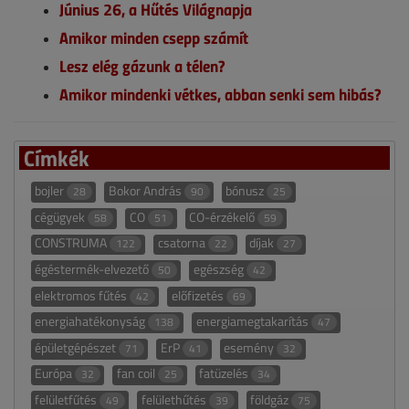
Június 26, a Hűtés Világnapja
Amikor minden csepp számít
Lesz elég gázunk a télen?
Amikor mindenki vétkes, abban senki sem hibás?
Címkék
bojler
Bokor András
bónusz
28
90
25
cégügyek
CO
CO-érzékelő
58
51
59
CONSTRUMA
csatorna
díjak
122
22
27
égéstermék-elvezető
egészség
50
42
elektromos fűtés
előfizetés
42
69
energiahatékonyság
energiamegtakarítás
138
47
épületgépészet
ErP
esemény
71
41
32
Európa
fan coil
fatüzelés
32
25
34
felületfűtés
felülethűtés
földgáz
49
39
75