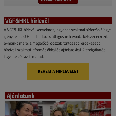
VGF&HKL hírlevél
A VGF&HKL hírlevél kényelmes, ingyenes szakmai hírforrás. Vegye
igénybe ön is! Ha feliratkozik, átlagosan havonta kétszer érkezik
e-mail-címére, a megelőző időszak fontosabb, érdekesebb
híreivel, szakmai információkkal és ajánlatokkal. A szolgáltatás
ingyenes és az is marad.
KÉREM A HÍRLEVELET
Ajánlatunk