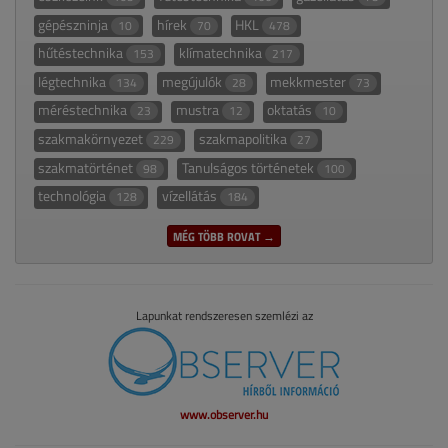
gépészninja
hírek
HKL
10
70
478
hűtéstechnika
klímatechnika
153
217
légtechnika
megújulók
mekkmester
134
28
73
méréstechnika
mustra
oktatás
23
12
10
szakmakörnyezet
szakmapolitika
229
27
szakmatörténet
Tanulságos történetek
98
100
technológia
vízellátás
128
184
MÉG TÖBB ROVAT →
Lapunkat rendszeresen szemlézi az
www.observer.hu