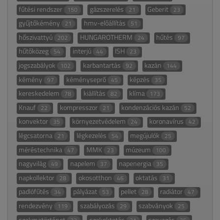
fűtési rendszer
gázszerelés
Geberit
150
21
23
gyűjtőkémény
hmv-előállítás
21
51
hőszivattyú
HUNGAROTHERM
hűtés
202
24
97
hűtőközeg
interjú
ISH
54
44
23
jogszabályok
karbantartás
kazán
102
92
144
kémény
kéményseprő
képzés
97
45
35
kereskedelem
kiállítás
klíma
78
82
173
Knauf
kompresszor
kondenzációs kazán
22
21
52
konvektor
környezetvédelem
koronavírus
35
24
42
légcsatorna
légkezelés
megújulók
21
54
25
méréstechnika
MMK
múzeum
47
23
100
nagyvilág
napelem
napenergia
49
37
35
napkollektor
okosotthon
oktatás
28
46
31
padlófűtés
pályázat
pellet
radiátor
34
53
28
47
rendezvény
szabályozás
szabványok
119
29
25
szakmatörténet
szakoktatás
szavazás