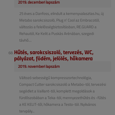
2019. decemberi lapszám
25 éves a Danfoss, elindult a kemenyvalasztas.hu, új
Metabo sarokcsiszoló, Plug n′ Cool az Embracotól,
változás a felelősségbiztosításban, RE.GUARD a
Rehautól, Ke Kelit a Puskás Arénában, szegedi
távhő....
Hűtés, sarokcsiszoló, tervezés, WC,
pályázat, födém, jelölés, hőkamera
2019. novemberi lapszám
Változó sebességű kompresszortechnológia,
Compact Cutter sarokcsiszoló a Metabo-tól, tervezési
segédlet a Vaillant-tól, komplett megoldások a
fürdőszobában a Teka-tól, mennyezethűtés és -fűtés
a KE KELIT-től, hőkamera a Testo-tól. Nyilvános
tervpály...