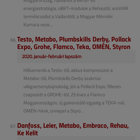
Magyarország, nyilvános a klíma- és
energiastratégia, oBKT-modulok a Rehautól, aroVAIR
termékcsalád a Vaillanttól, a Magyar Mérnöki
Kamara veze...
Testo, Metabo, Plumbskills Derby, Pollack
Expo, Grohe, Flamco, Teka, OMÉN, Styron
2020. január-februári lapszám
Hőkamerák a Testo-tól, akkus kompresszor a
Metabo-tól, Plumbskills Derby szakmai
világversenybajnokság, jön a Pollack Expo, filteres
csapszett a GROHE-tól, 25 éves a Flamco
Magyarországon, új galvanizáló egység a TEKA-nál,
OMÉN-hírek, ünnepel a Styro...
Danfoss, Leier, Metabo, Embraco, Rehau,
Ke Kelit