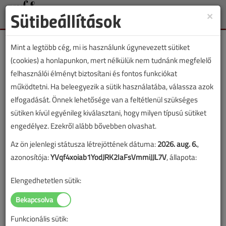
Sütibeállítások
×
Toggle
naviga
Mint a legtöbb cég, mi is használunk úgynevezett sütiket
(cookies) a honlapunkon, mert nélkülük nem tudnánk megfelelő
felhasználói élményt biztosítani és fontos funkciókat
működtetni. Ha beleegyezik a sütik használatába, válassza azok
Rovat: hírek
elfogadását. Önnek lehetősége van a feltétlenül szükséges
sütiken kívül egyénileg kiválasztani, hogy milyen típusú sütiket
„hírek” rovatba sorolt tartalmak
engedélyez. Ezekről alább bővebben olvashat.
Az ön jelenlegi státusza létrejöttének dátuma:
2026. aug. 6.
,
1
2
3
4
azonosítója:
YVqf4xoiab1YodJRK2IaFsVmmiJJL7V
, állapota:
Elengedhetetlen sütik:
Testo, REHAU, Cool, Polar, Daikin, kata,
Helios, Viega, MMK
2020. július-augusztusi lapszám
Funkcionális sütik: