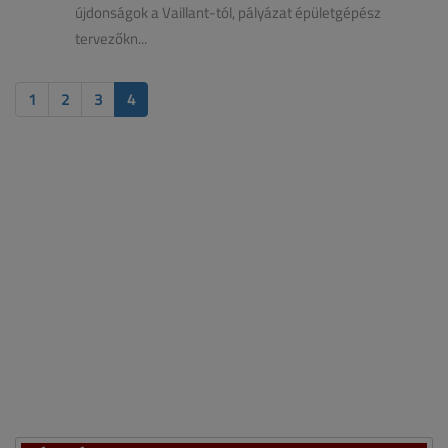
újdonságok a Vaillant-tól, pályázat épületgépész
tervezőkn...
1
2
3
4