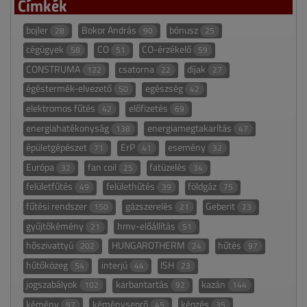
Címkék
bojler
Bokor András
bónusz
28
90
25
cégügyek
CO
CO-érzékelő
58
51
59
CONSTRUMA
csatorna
díjak
122
22
27
égéstermék-elvezető
egészség
50
42
elektromos fűtés
előfizetés
42
69
energiahatékonyság
energiamegtakarítás
138
47
épületgépészet
ErP
esemény
71
41
32
Európa
fan coil
fatüzelés
32
25
34
felületfűtés
felülethűtés
földgáz
49
39
75
fűtési rendszer
gázszerelés
Geberit
150
21
23
gyűjtőkémény
hmv-előállítás
21
51
hőszivattyú
HUNGAROTHERM
hűtés
202
24
97
hűtőközeg
interjú
ISH
54
44
23
jogszabályok
karbantartás
kazán
102
92
144
kémény
kéményseprő
képzés
97
45
35