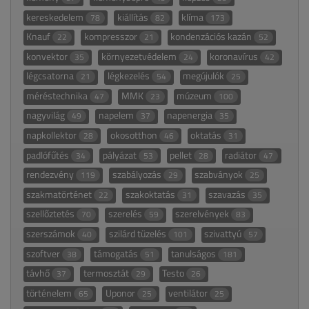
kereskedelem
kiállítás
klíma
78
82
173
Knauf
kompresszor
kondenzációs kazán
22
21
52
konvektor
környezetvédelem
koronavírus
35
24
42
légcsatorna
légkezelés
megújulók
21
54
25
méréstechnika
MMK
múzeum
47
23
100
nagyvilág
napelem
napenergia
49
37
35
napkollektor
okosotthon
oktatás
28
46
31
padlófűtés
pályázat
pellet
radiátor
34
53
28
47
rendezvény
szabályozás
szabványok
119
29
25
szakmatörténet
szakoktatás
szavazás
22
31
35
szellőztetés
szerelés
szerelvények
70
59
83
szerszámok
szilárd tüzelés
szivattyú
40
101
57
szoftver
támogatás
tanulságos
38
51
181
távhő
termosztát
Testo
37
29
26
történelem
Uponor
ventilátor
65
25
25