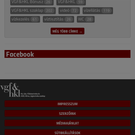
VGF&HKL Bónusz
VGF&HKL
26
59
VGF&HKL szaklap
videó
vízellátás
202
72
119
vízkezelés
víztisztítás
WC
61
26
28
MÉG TÖBB CÍMKE →
Facebook
IMPRESSZUM
SZERZŐINK
MÉDIAAJÁNLAT
SÜTIBEÁLLÍTÁSOK