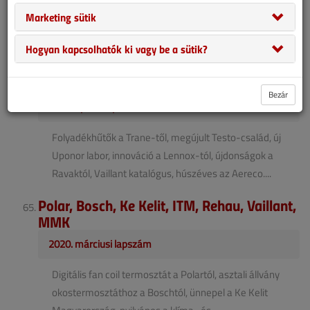
csaptelep-sorozat a RAVAK-tól, Comap vízszűrő,
Marketing sütik
Construma, RE.GUARD okosvízőr a REHAU-tól, online
mérnöki eszközök, GKI-felmérés....
Hogyan kapcsolhatók ki vagy be a sütik?
Trane, Testo, E.ON, Uponor, Lennox, Ravak,
Vaillant, Aereco
Bezár
2020. áprilisi lapszám
Folyadékhűtők a Trane-től, megújult Testo-család, új
Uponor labor, innováció a Lennox-tól, újdonságok a
Ravaktól, Vaillant katalógus, húszéves az Aereco....
Polar, Bosch, Ke Kelit, ITM, Rehau, Vaillant,
MMK
2020. márciusi lapszám
Digitális fan coil termosztát a Polartól, asztali állvány
okostermosztáthoz a Boschtól, ünnepel a Ke Kelit