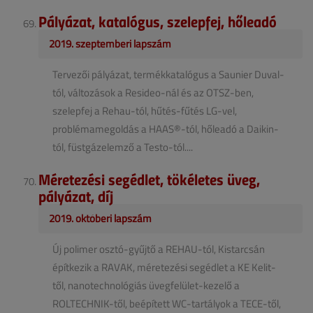
Pályázat, katalógus, szelepfej, hőleadó
2019. szeptemberi lapszám
Tervezői pályázat, termékkatalógus a Saunier Duval-
tól, változások a Resideo-nál és az OTSZ-ben,
szelepfej a Rehau-tól, hűtés-fűtés LG-vel,
problémamegoldás a HAAS®-tól, hőleadó a Daikin-
tól, füstgázelemző a Testo-tól....
Méretezési segédlet, tökéletes üveg,
pályázat, díj
2019. októberi lapszám
Új polimer osztó-gyűjtő a REHAU-tól, Kistarcsán
építkezik a RAVAK, méretezési segédlet a KE Kelit-
től, nanotechnológiás üvegfelület-kezelő a
ROLTECHNIK-től, beépített WC-tartályok a TECE-től,