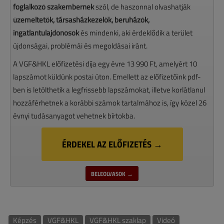
foglalkozó szakembernek
szól, de haszonnal olvashatják
üzemeltetők, társasházkezelők, beruházók,
ingatlantulajdonosok
és mindenki, aki érdeklődik a terület
újdonságai, problémái és megoldásai iránt.
A VGF&HKL előfizetési díja egy évre 13 990 Ft, amelyért 10
lapszámot küldünk postai úton. Emellett az előfizetőink pdf-
ben is letölthetik a legfrissebb lapszámokat, illetve korlátlanul
hozzáférhetnek a korábbi számok tartalmához is, így közel 26
évnyi tudásanyagot vehetnek bírtokba.
ÉRDEKEL AZ ELŐFIZETÉS →
BELEOLVASOK →
Képzés
VGF&HKL
VGF&HKL szaklap
Videó