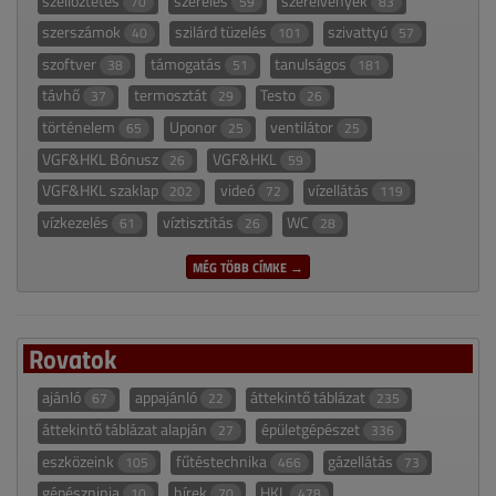
szellőztetés
szerelés
szerelvények
70
59
83
szerszámok
szilárd tüzelés
szivattyú
40
101
57
szoftver
támogatás
tanulságos
38
51
181
távhő
termosztát
Testo
37
29
26
történelem
Uponor
ventilátor
65
25
25
VGF&HKL Bónusz
VGF&HKL
26
59
VGF&HKL szaklap
videó
vízellátás
202
72
119
vízkezelés
víztisztítás
WC
61
26
28
MÉG TÖBB CÍMKE →
Rovatok
ajánló
appajánló
áttekintő táblázat
67
22
235
áttekintő táblázat alapján
épületgépészet
27
336
eszközeink
fűtéstechnika
gázellátás
105
466
73
gépészninja
hírek
HKL
10
70
478