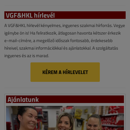
VGF&HKL hírlevél
A VGF&HKL hírlevél kényelmes, ingyenes szakmai hírforrás. Vegye
igénybe ön is! Ha feliratkozik, átlagosan havonta kétszer érkezik
e-mail-címére, a megelőző időszak fontosabb, érdekesebb
híreivel, szakmai információkkal és ajánlatokkal. A szolgáltatás
ingyenes és az is marad.
KÉREM A HÍRLEVELET
Ajánlatunk