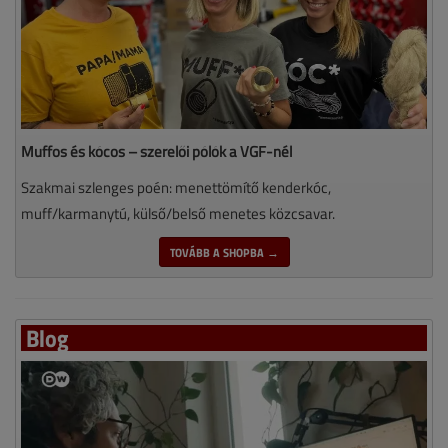
Muffos és kócos – szerelői pólók a VGF-nél
Szakmai szlenges poén: menettömítő kenderkóc,
muff/karmanytú, külső/belső menetes közcsavar.
TOVÁBB A SHOPBA →
Blog