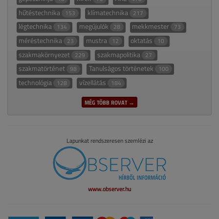
hűtéstechnika
klímatechnika
153
217
légtechnika
megújulók
mekkmester
134
28
73
méréstechnika
mustra
oktatás
23
12
10
szakmakörnyezet
szakmapolitika
229
27
szakmatörténet
Tanulságos történetek
98
100
technológia
vízellátás
128
184
MÉG TÖBB ROVAT →
Lapunkat rendszeresen szemlézi az
www.observer.hu