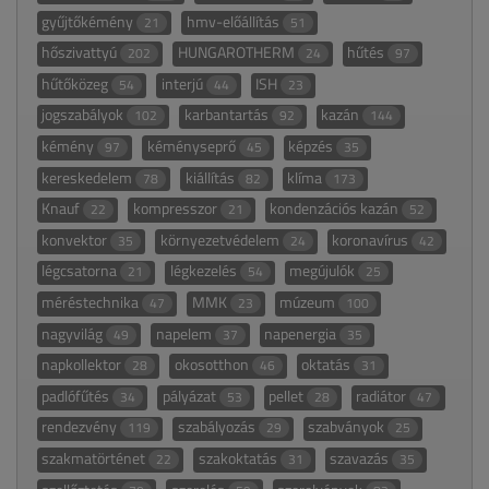
gyűjtőkémény
hmv-előállítás
21
51
hőszivattyú
HUNGAROTHERM
hűtés
202
24
97
hűtőközeg
interjú
ISH
54
44
23
jogszabályok
karbantartás
kazán
102
92
144
kémény
kéményseprő
képzés
97
45
35
kereskedelem
kiállítás
klíma
78
82
173
Knauf
kompresszor
kondenzációs kazán
22
21
52
konvektor
környezetvédelem
koronavírus
35
24
42
légcsatorna
légkezelés
megújulók
21
54
25
méréstechnika
MMK
múzeum
47
23
100
nagyvilág
napelem
napenergia
49
37
35
napkollektor
okosotthon
oktatás
28
46
31
padlófűtés
pályázat
pellet
radiátor
34
53
28
47
rendezvény
szabályozás
szabványok
119
29
25
szakmatörténet
szakoktatás
szavazás
22
31
35