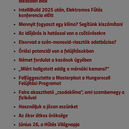
lakásban élők
IntelliBuild 2025 után, Elektromos Fűtés
konferencia előtt
Mennyit fogyaszt egy klíma? Segítünk kiszámítani
Az időjárás is hatással van a csőtörésekre
Elsorvad a szén-monoxid-riasztók adatbázisa?
Óriási potenciál van a felújításokban
Német fordulat a kazánok ügyében
„Miért hallgatott eddig a mérnöki kamara?”
Felfüggesztette a Masterplast a Hungarocell
Felújítási Programot
Falra akasztható „csodaklíma”, ami szembemegy a
fizikával
Használjuk a józan eszünket
Az ókor átkos öröksége
Június 26, a Hűtés Világnapja