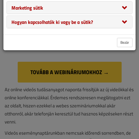
Marketing sütik
Hogyan kapcsolhatók ki vagy be a sütik?
Bezár
TOVÁBB A WEBINÁRIUMOKHOZ →
Az online videós tudásanyagot naponta frissítjük az új videókkal és
online konferenciákkal. Érdemes rendszeresen meglátogatni ezt
az oldalt, hiszen ezekkel a webes szemináriumokkal akár
otthonról, akár telefonján keresztül tud hasznos képzéseken részt
venni.
Videós eseménynaptárunkban nemcsak időrendi sorrendben, de