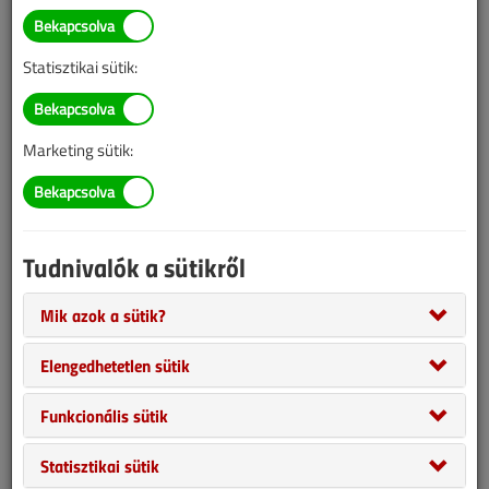
Statisztikai sütik:
Marketing sütik:
Tudnivalók a sütikről
Elindult az új tematikus gyűjtőoldalunk, ahol időrendi sorrendben,
naprakészen követheti, hogy milyen élő videóelőadásokat
Mik azok a sütik?
tartanak a szakma képviselői. Összeszedtük egy csokorba a
következő hetek, hónapok élő adásait és kiegészítettük a
Elengedhetetlen sütik
partnereink már elkészült oktatóvideóival.
Funkcionális sütik
Statisztikai sütik