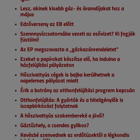
Lesz, akinek kisebb gáz- és áramdíjakat hoz a
május
Edzőverseny az EB előtt
Szennnyvízcsatornába vezeti az esővizet? Ki fogják
füstölni!
Az EP megszavazta a „gázkazánrendeletet”
Ezeket a papírokat készítse elő, ha indulna a
házfelújítási pályázaton
Hőszivattyús cégek is bajba kerülhetnek a
napelemes pályázat miatt
Érik a botrány az otthonfelújítási program kapcsán
Otthonfelújítás: A gyártók és a hiteligénylők is
iszapbirkózást folytatnak
A hőszivattyús szakembereké a jövő?
Gáztűzhely, a csendes gyilkos?
Kevésbé szenvednek az erdőtüzektől a légkondis