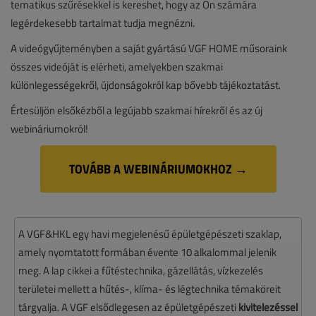
tematikus szűrésekkel is kereshet, hogy az Ön számára
legérdekesebb tartalmat tudja megnézni.
A videógyűjteményben a saját gyártású VGF HOME műsoraink
összes videóját is elérheti, amelyekben szakmai
különlegességekről, újdonságokról kap bővebb tájékoztatást.
Értesüljön elsőkézből a legújabb szakmai hírekről és az új
webináriumokról!
TOVÁBB A WEBINÁRIUMOKHOZ →
A VGF&HKL egy havi megjelenésű épületgépészeti szaklap,
amely nyomtatott formában évente 10 alkalommal jelenik
meg. A lap cikkei a fűtéstechnika, gázellátás, vízkezelés
területei mellett a hűtés-, klíma- és légtechnika témaköreit
tárgyalja. A VGF elsődlegesen az épületgépészeti
kivitelezéssel