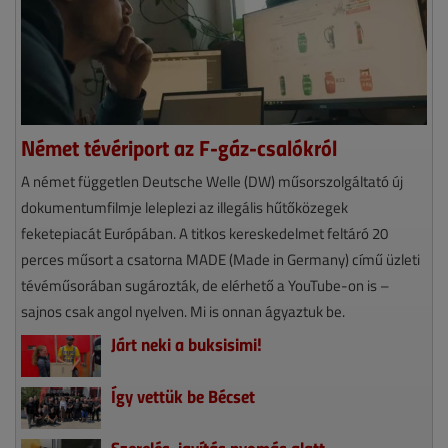
Német tévériport az F-gáz-csalókról
A német független Deutsche Welle (DW) műsorszolgáltató új
dokumentumfilmje leleplezi az illegális hűtőközegek
feketepiacát Európában. A titkos kereskedelmet feltáró 20
perces műsort a csatorna MADE (Made in Germany) című üzleti
tévéműsorában sugározták, de elérhető a YouTube-on is –
sajnos csak angol nyelven. Mi is onnan ágyaztuk be.
Járt neki a buksisimi!
Így vettük be Bécset
Szerelés, javítás nyomás alatt