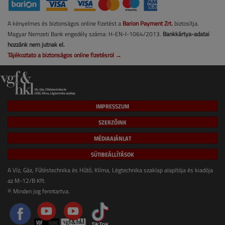
A kényelmes és biztonságos online fizetést a
Barion Payment Zrt.
biztosítja.
Magyar Nemzeti Bank engedély száma: H-EN-I-1064/2013.
Bankkártya-adatai
hozzánk nem jutnak el.
Tájékoztató a biztonságos online fizetésről →
IMPRESSZUM
SZERZŐINK
MÉDIAAJÁNLAT
SÜTIBEÁLLÍTÁSOK
A Víz, Gáz, Fűtéstechnika és Hűtő, Klíma, Légtechnika szaklap alapítója és kiadója
az M-12/B Kft.
© Minden jog fenntartva.