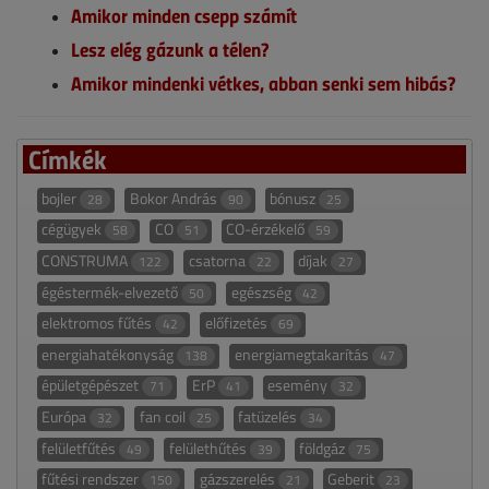
Amikor minden csepp számít
Lesz elég gázunk a télen?
Amikor mindenki vétkes, abban senki sem hibás?
Címkék
bojler
Bokor András
bónusz
28
90
25
cégügyek
CO
CO-érzékelő
58
51
59
CONSTRUMA
csatorna
díjak
122
22
27
égéstermék-elvezető
egészség
50
42
elektromos fűtés
előfizetés
42
69
energiahatékonyság
energiamegtakarítás
138
47
épületgépészet
ErP
esemény
71
41
32
Európa
fan coil
fatüzelés
32
25
34
felületfűtés
felülethűtés
földgáz
49
39
75
fűtési rendszer
gázszerelés
Geberit
150
21
23