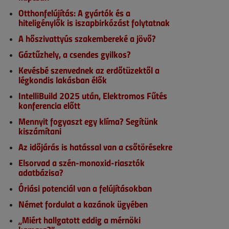
Otthonfelújítás: A gyártók és a
hiteligénylők is iszapbirkózást folytatnak
A hőszivattyús szakembereké a jövő?
Gáztűzhely, a csendes gyilkos?
Kevésbé szenvednek az erdőtüzektől a
légkondis lakásban élők
IntelliBuild 2025 után, Elektromos Fűtés
konferencia előtt
Mennyit fogyaszt egy klíma? Segítünk
kiszámítani
Az időjárás is hatással van a csőtörésekre
Elsorvad a szén-monoxid-riasztók
adatbázisa?
Óriási potenciál van a felújításokban
Német fordulat a kazánok ügyében
„Miért hallgatott eddig a mérnöki