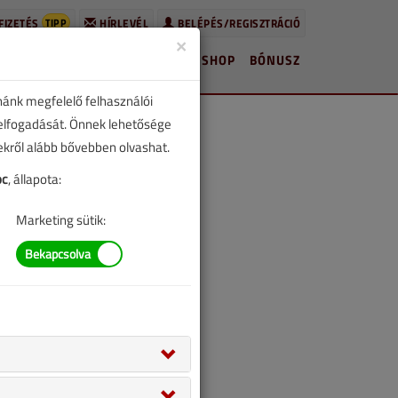
TIPP
FIZETÉS
HÍRLEVÉL
BELÉPÉS/REGISZTRÁCIÓ
×
HÍREK
LAPSZÁMOK
BLOG
SHOP
BÓNUSZ
nánk megfelelő felhasználói
 elfogadását. Önnek lehetősége
zekről alább bővebben olvashat.
oc
, állapota:
Marketing sütik: