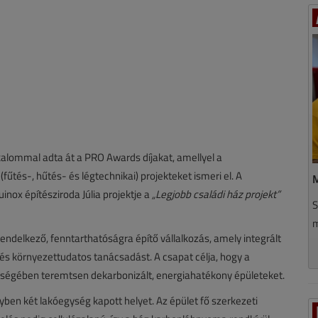
kalommal adta át a PRO Awards díjakat, amellyel a
űtés-, hűtés- és légtechnikai) projekteket ismeri el. A
M
inox építésziroda Júlia projektje a
„Legjobb családi ház projekt”
S
m
 rendelkező, fenntarthatóságra építő vállalkozás, amely integrált
t és környezettudatos tanácsadást. A csapat célja, hogy a
ységében teremtsen dekarbonizált, energiahatékony épületeket.
lyben két lakóegység kapott helyet. Az épület fő szerkezeti