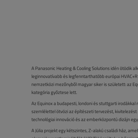
A Panasonic Heating & Cooling Solutions idén ötödik al
leginnovatívabb és legfenntarthatóbb európai HVAC+R (f
nemzetközi mezőnyből magyar siker is született: az Equ
kategória győztese lett.
Az Equinox a budapesti, londoni és stuttgarti irodákkal
szemlélettel ötvözi az építészeti tervezést, kivitelezés
technológiai innováció és az emberközpontú dizájn eg
A Júlia projekt egy kétszintes, Z-alakú családi ház, ame