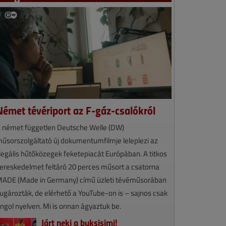
Német tévériport az F-gáz-csalókról
 német független Deutsche Welle (DW)
űsorszolgáltató új dokumentumfilmje leleplezi az
llegális hűtőközegek feketepiacát Európában. A titkos
ereskedelmet feltáró 20 perces műsort a csatorna
ADE (Made in Germany) című üzleti tévéműsorában
ugározták, de elérhető a YouTube-on is – sajnos csak
ngol nyelven. Mi is onnan ágyaztuk be.
Járt neki a buksisimi!