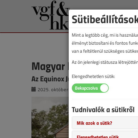
Sütibeállításo
Mint a legtöbb cég, mi is használ
élményt biztosítani és fontos fun
van a feltétlenül szükséges sütike
Magyar lakóházat díjaz
Az ön jelenlegi státusza létrejöt
Az Equinox Júlia projektje a fennta
Elengedhetetlen sütik:
2025. október 22. |
VGF&HKL online |
15
Tudnivalók a sütikről
Mik azok a sütik?
Elengedhetetlen sütik