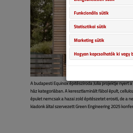
Funkcionális sütik
Statisztikai sütik
Marketing sütik
Hogyan kapcsolhatók ki vagy b
A budapesti Equinox építésziroda Júlia projektje nyer
ház kategóriában. A keresztlaminált fából épült, celluló
épület nemcsak a hazai zöld építészetet erősíti, de a n
kiadónk által szervezett Green Engineering 2025 konfe