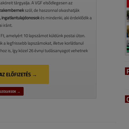
maköreit tárgyalja. A VGF elsődlegesen az
 szakembernek
szól, de haszonnal olvashatják
 ingatlantulajdonosok
és mindenki, aki érdeklődik a
 iránt.
 Ft, amelyért 10 lapszámot küldünk postai úton.
ik a legfrissebb lapszámokat, illetve korlátlanul
oz is, így közel 26 évnyi tudásanyagot vehetnek
AZ ELŐFIZETÉS →
LEOLVASOK →