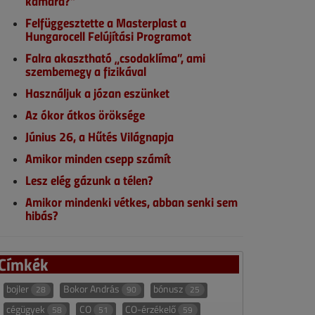
kamara?”
Felfüggesztette a Masterplast a
Hungarocell Felújítási Programot
Falra akasztható „csodaklíma”, ami
szembemegy a fizikával
Használjuk a józan eszünket
Az ókor átkos öröksége
Június 26, a Hűtés Világnapja
Amikor minden csepp számít
Lesz elég gázunk a télen?
Amikor mindenki vétkes, abban senki sem
hibás?
Címkék
bojler
Bokor András
bónusz
28
90
25
cégügyek
CO
CO-érzékelő
58
51
59