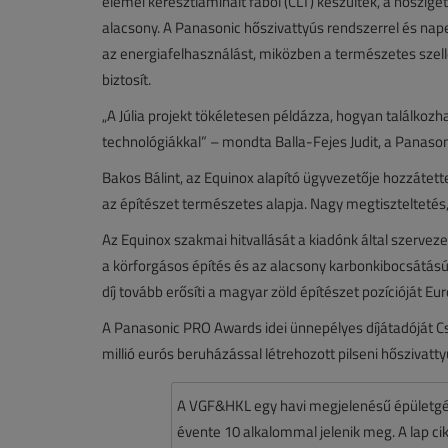
elemei keresztlaminált fából (CLT) készültek, a hőszige
alacsony. A Panasonic hőszivattyús rendszerrel és na
az energiafelhasználást, miközben a természetes szell
biztosít.
„A Júlia projekt tökéletesen példázza, hogyan találko
technológiákkal” – mondta Balla-Fejes Judit, a Panason
Bakos Bálint, az Equinox alapító ügyvezetője hozzáte
az építészet természetes alapja. Nagy megtiszteltetés,
Az Equinox szakmai hitvallását a kiadónk által szervez
a körforgásos építés és az alacsony karbonkibocsátású
díj tovább erősíti a magyar zöld építészet pozícióját Eu
A Panasonic PRO Awards idei ünnepélyes díjátadóját Cs
millió eurós beruházással létrehozott pilseni hőszivatt
A VGF&HKL egy havi megjelenésű épületgé
évente 10 alkalommal jelenik meg. A lap cikk