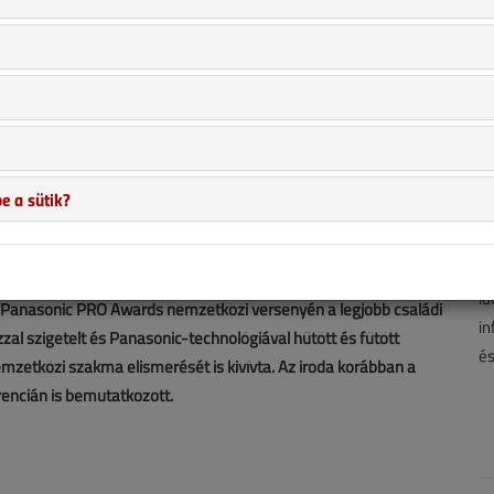
e a sütik?
A 
hí
ha
id
t a Panasonic PRO Awards nemzetközi versenyén a legjobb családi
in
zzal szigetelt és Panasonic-technológiával hűtött és fűtött
és
emzetközi szakma elismerését is kivívta. Az iroda korábban a
rencián is bemutatkozott.