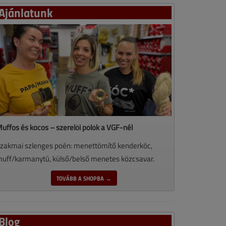
Ajánlatunk
uffos és kócos – szerelői pólók a VGF-nél
zakmai szlenges poén: menettömítő kenderkóc,
uff/karmanytú, külső/belső menetes közcsavar.
TOVÁBB A SHOPBA →
Blog