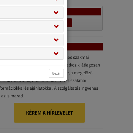
Szavazás
LEZÁRULT SZAVAZÁSOK →
VGF&HKL hírlevél
VGF&HKL hírlevél kényelmes, ingyenes szakmai
rforrás. Vegye igénybe ön is! Ha feliratkozik, átlagosan
vonta kétszer érkezik e-mail-címére, a megelőző
Bezár
őszak fontosabb, érdekesebb híreivel, szakmai
formációkkal és ajánlatokkal. A szolgáltatás ingyenes
 az is marad.
KÉREM A HÍRLEVELET