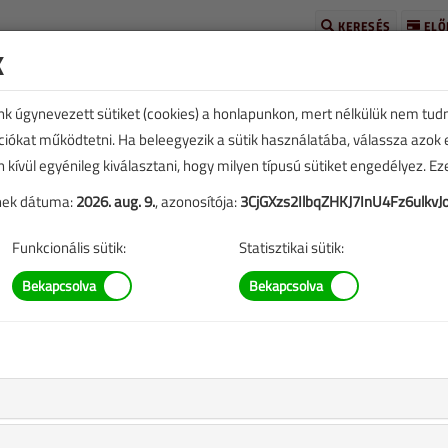
KERESÉS
ELŐ
k
unk úgynevezett sütiket (cookies) a honlapunkon, mert nélkülük nem tud
kciókat működtetni. Ha beleegyezik a sütik használatába, válassza azok
n kívül egyénileg kiválasztani, hogy milyen típusú sütiket engedélyez. E
ott Panasonic
tének dátuma:
2026. aug. 9.
, azonosítója:
3CjGXzs2IlbqZHKJ7InU4Fz6ulkvJ
rtható építészet mintapéldája
Funkcionális sütik:
Statisztikai sütik:
61 |