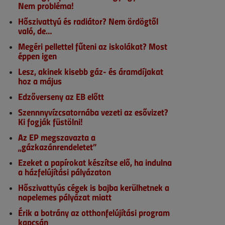
Nem probléma!
Hőszivattyú és radiátor? Nem ördögtől
való, de…
Megéri pellettel fűteni az iskolákat? Most
éppen igen
Lesz, akinek kisebb gáz- és áramdíjakat
hoz a május
Edzőverseny az EB előtt
Szennnyvízcsatornába vezeti az esővizet?
Ki fogják füstölni!
Az EP megszavazta a
„gázkazánrendeletet”
Ezeket a papírokat készítse elő, ha indulna
a házfelújítási pályázaton
Hőszivattyús cégek is bajba kerülhetnek a
napelemes pályázat miatt
Érik a botrány az otthonfelújítási program
kapcsán