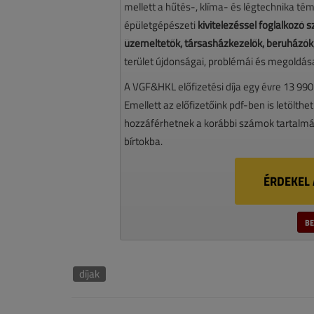
mellett a hűtés-, klíma- és légtechnika té
épületgépészeti
kivitelezéssel foglalkozó
üzemeltetők, társasházkezelők, beruházók,
terület újdonságai, problémái és megoldásai
A VGF&HKL előfizetési díja egy évre 13 990
Emellett az előfizetőink pdf-ben is letölthet
hozzáférhetnek a korábbi számok tartalmáh
bírtokba.
ÉRDEKEL 
BE
díjak