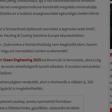
telés pedig cellulózalapú, így a ház karbonlábnyoma rendkívül
pelemes energiatermeléssel kombinált megoldás minimalizálja
őztetés és a tudatos anyaghasználat egészséges beltéri klímát
zhat a fenntartható építészeti szemlélet a legmodernebb HVAC-
ic Heating & Cooling Solutions Europe képviseletében.
tte: „Számunkra a fenntarthatóság nem kiegészítő elem, hanem
 hogy ezt nemzetközi szinten is elismerték.”
ett
Green Engineering 2025
konferencián is bemutatta, ahol a cég
A
 tervezés lehetőségeiről tartott előadást. A mostani nemzetközi
m
rópában.
i
ehországban rendezték, ahol a résztvevők a vállalat új, 320
k
yúgyárát is megtekinthették.
M
s
pészeti szaklap, amely nyomtatott formában
a
ei a fűtéstechnika, gázellátás, vízkezelés területei