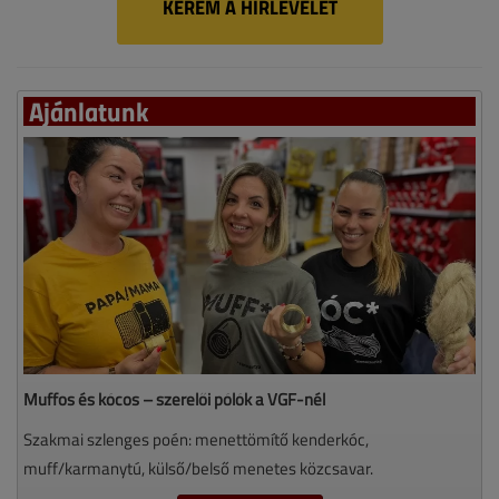
KÉREM A HÍRLEVELET
Ajánlatunk
Muffos és kócos – szerelői pólók a VGF-nél
Szakmai szlenges poén: menettömítő kenderkóc,
muff/karmanytú, külső/belső menetes közcsavar.