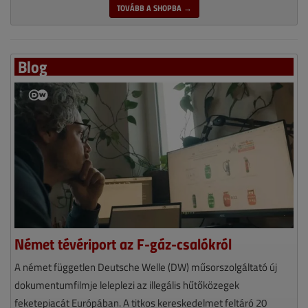
TOVÁBB A SHOPBA →
Blog
Német tévériport az F-gáz-csalókról
A német független Deutsche Welle (DW) műsorszolgáltató új
dokumentumfilmje leleplezi az illegális hűtőközegek
feketepiacát Európában. A titkos kereskedelmet feltáró 20