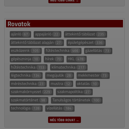
Rovatok
ajánló
appajánló
áttekintő táblázat
67
22
235
áttekintő táblázat alapján
épületgépészet
27
336
eszközeink
fűtéstechnika
gázellátás
105
466
73
gépészninja
hírek
HKL
10
70
478
hűtéstechnika
klímatechnika
153
217
légtechnika
megújulók
mekkmester
134
28
73
méréstechnika
mustra
oktatás
23
12
10
szakmakörnyezet
szakmapolitika
229
27
szakmatörténet
Tanulságos történetek
98
100
technológia
vízellátás
128
184
MÉG TÖBB ROVAT →