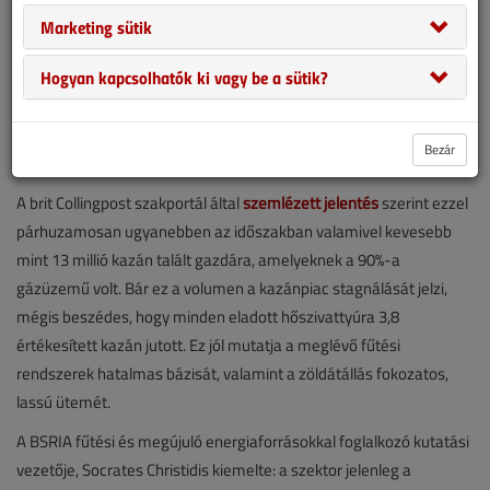
Marketing sütik
Hogyan kapcsolhatók ki vagy be a sütik?
Bezár
A brit Collingpost szakportál által
szemlézett jelentés
szerint ezzel
párhuzamosan ugyanebben az időszakban valamivel kevesebb
mint 13 millió kazán talált gazdára, amelyeknek a 90%-a
gázüzemű volt. Bár ez a volumen a kazánpiac stagnálását jelzi,
mégis beszédes, hogy minden eladott hőszivattyúra 3,8
értékesített kazán jutott. Ez jól mutatja a meglévő fűtési
rendszerek hatalmas bázisát, valamint a zöldátállás fokozatos,
lassú ütemét.
A BSRIA fűtési és megújuló energiaforrásokkal foglalkozó kutatási
vezetője, Socrates Christidis kiemelte: a szektor jelenleg a