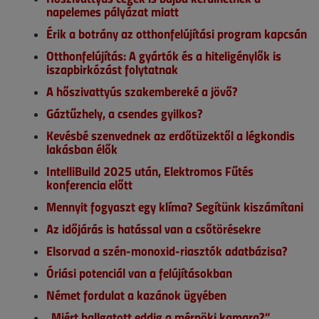
napelemes pályázat miatt
Érik a botrány az otthonfelújítási program kapcsán
Otthonfelújítás: A gyártók és a hiteligénylők is
iszapbirkózást folytatnak
A hőszivattyús szakembereké a jövő?
Gáztűzhely, a csendes gyilkos?
Kevésbé szenvednek az erdőtüzektől a légkondis
lakásban élők
IntelliBuild 2025 után, Elektromos Fűtés
konferencia előtt
Mennyit fogyaszt egy klíma? Segítünk kiszámítani
Az időjárás is hatással van a csőtörésekre
Elsorvad a szén-monoxid-riasztók adatbázisa?
Óriási potenciál van a felújításokban
Német fordulat a kazánok ügyében
„Miért hallgatott eddig a mérnöki kamara?”