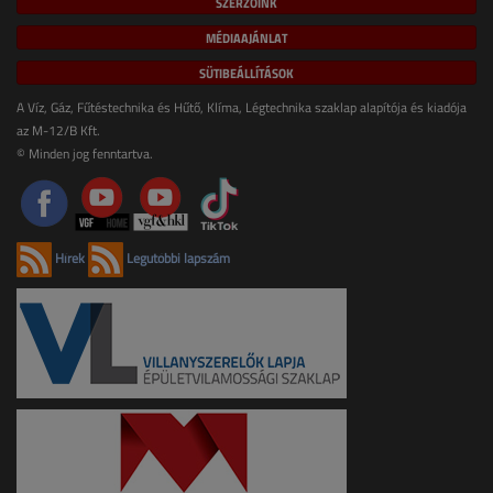
SZERZŐINK
MÉDIAAJÁNLAT
SÜTIBEÁLLÍTÁSOK
A Víz, Gáz, Fűtéstechnika és Hűtő, Klíma, Légtechnika szaklap alapítója és kiadója
az M-12/B Kft.
© Minden jog fenntartva.
Hírek
Legutóbbi lapszám