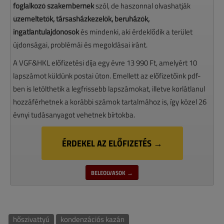
foglalkozó szakembernek
szól, de haszonnal olvashatják
üzemeltetők, társasházkezelők, beruházók,
ingatlantulajdonosok
és mindenki, aki érdeklődik a terület
újdonságai, problémái és megoldásai iránt.
A VGF&HKL előfizetési díja egy évre 13 990 Ft, amelyért 10
lapszámot küldünk postai úton. Emellett az előfizetőink pdf-
ben is letölthetik a legfrissebb lapszámokat, illetve korlátlanul
hozzáférhetnek a korábbi számok tartalmához is, így közel 26
évnyi tudásanyagot vehetnek bírtokba.
ÉRDEKEL AZ ELŐFIZETÉS →
BELEOLVASOK →
hőszivattyú
kondenzációs kazán