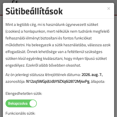
Sütibeállítások
×
Toggle
naviga
Mint a legtöbb cég, mi is használunk úgynevezett sütiket
(cookies) a honlapunkon, mert nélkülük nem tudnánk megfelelő
felhasználói élményt biztosítani és fontos funkciókat
működtetni. Ha beleegyezik a sütik használatába, válassza azok
Lassú a fűtési átmenet
elfogadását. Önnek lehetősége van a feltétlenül szükséges
sütiken kívül egyénileg kiválasztani, hogy milyen típusú sütiket
Még mindig majdnem négyszer annyi
engedélyez. Ezekről alább bővebben olvashat.
kazánt adnak el globálisan, mint
hőszivattyút
Az ön jelenlegi státusza létrejöttének dátuma:
2026. aug. 7.
,
azonosítója:
N12zq5WGpiJUdbY9ZXq6i2872Mj4xPg
, állapota:
2026. június 4. |
VGF&HKL online |
517 |
Elengedhetetlen sütik:
Funkcionális sütik: