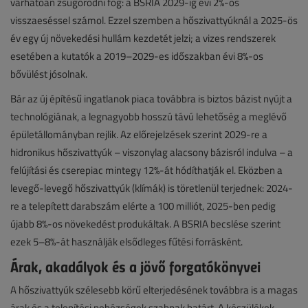
várhatóan zsugorodni fog: a BSRIA 2029-ig évi 2%-os
visszaeséssel számol. Ezzel szemben a hőszivattyúknál a 2025-ös
év egy új növekedési hullám kezdetét jelzi; a vizes rendszerek
esetében a kutatók a 2019–2029-es időszakban évi 8%-os
bővülést jósolnak.
Bár az új építésű ingatlanok piaca továbbra is biztos bázist nyújt a
technológiának, a legnagyobb hosszú távú lehetőség a meglévő
épületállományban rejlik. Az előrejelzések szerint 2029-re a
hidronikus hőszivattyúk – viszonylag alacsony bázisról indulva – a
felújítási és cserepiac mintegy 12%-át hódíthatják el. Eközben a
levegő-levegő hőszivattyúk (klímák) is töretlenül terjednek: 2024-
re a telepített darabszám elérte a 100 milliót, 2025-ben pedig
újabb 8%-os növekedést produkáltak. A BSRIA becslése szerint
ezek 5–8%-át használják elsődleges fűtési forrásként.
Árak, akadályok és a jövő forgatókönyvei
A hőszivattyúk szélesebb körű elterjedésének továbbra is a magas
árak és a telepítési nehézségek szabnak határt. A készülékek