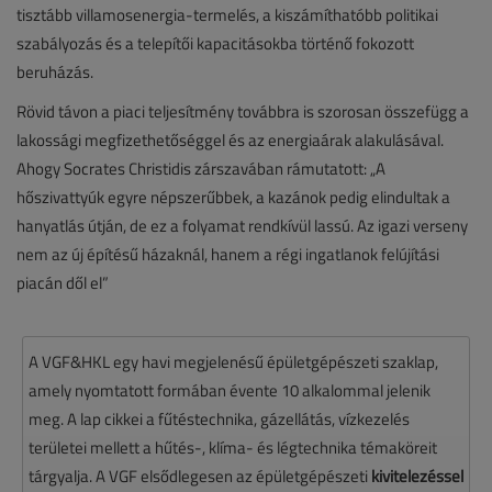
tisztább villamosenergia-termelés, a kiszámíthatóbb politikai
szabályozás és a telepítői kapacitásokba történő fokozott
beruházás.
Rövid távon a piaci teljesítmény továbbra is szorosan összefügg a
lakossági megfizethetőséggel és az energiaárak alakulásával.
Ahogy Socrates Christidis zárszavában rámutatott: „A
hőszivattyúk egyre népszerűbbek, a kazánok pedig elindultak a
hanyatlás útján, de ez a folyamat rendkívül lassú. Az igazi verseny
nem az új építésű házaknál, hanem a régi ingatlanok felújítási
piacán dől el”
A VGF&HKL egy havi megjelenésű épületgépészeti szaklap,
amely nyomtatott formában évente 10 alkalommal jelenik
meg. A lap cikkei a fűtéstechnika, gázellátás, vízkezelés
területei mellett a hűtés-, klíma- és légtechnika témaköreit
tárgyalja. A VGF elsődlegesen az épületgépészeti
kivitelezéssel