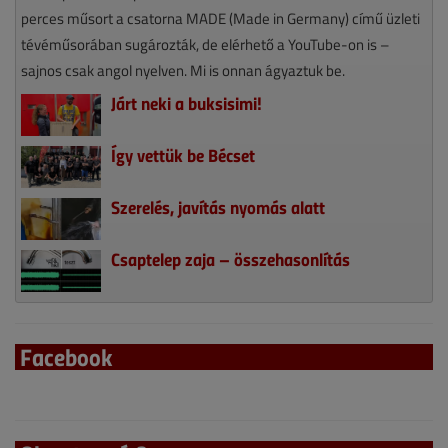
perces műsort a csatorna MADE (Made in Germany) című üzleti
tévéműsorában sugározták, de elérhető a YouTube-on is –
sajnos csak angol nyelven. Mi is onnan ágyaztuk be.
Járt neki a buksisimi!
Így vettük be Bécset
Szerelés, javítás nyomás alatt
Csaptelep zaja – összehasonlítás
Facebook