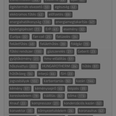
égéstermék-elvezető
egészség
50
42
elektromos fűtés
előfizetés
42
69
energiahatékonyság
energiamegtakarítás
138
47
épületgépészet
ErP
esemény
71
41
32
Európa
fan coil
fatüzelés
32
25
34
felületfűtés
felülethűtés
földgáz
49
39
75
fűtési rendszer
gázszerelés
Geberit
150
21
23
gyűjtőkémény
hmv-előállítás
21
51
hőszivattyú
HUNGAROTHERM
hűtés
202
24
97
hűtőközeg
interjú
ISH
54
44
23
jogszabályok
karbantartás
kazán
102
92
144
kémény
kéményseprő
képzés
97
45
35
kereskedelem
kiállítás
klíma
78
82
173
Knauf
kompresszor
kondenzációs kazán
22
21
52
konvektor
környezetvédelem
koronavírus
35
24
42