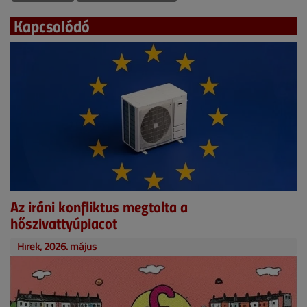
Kapcsolódó
Az iráni konfliktus megtolta a
hőszivattyúpiacot
Hírek, 2026. május