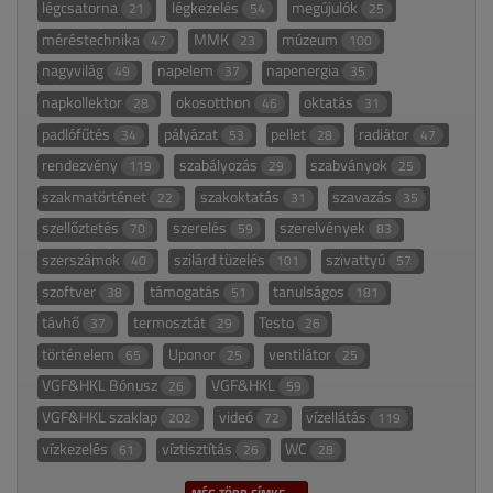
légcsatorna
légkezelés
megújulók
21
54
25
méréstechnika
MMK
múzeum
47
23
100
nagyvilág
napelem
napenergia
49
37
35
napkollektor
okosotthon
oktatás
28
46
31
padlófűtés
pályázat
pellet
radiátor
34
53
28
47
rendezvény
szabályozás
szabványok
119
29
25
szakmatörténet
szakoktatás
szavazás
22
31
35
szellőztetés
szerelés
szerelvények
70
59
83
szerszámok
szilárd tüzelés
szivattyú
40
101
57
szoftver
támogatás
tanulságos
38
51
181
távhő
termosztát
Testo
37
29
26
történelem
Uponor
ventilátor
65
25
25
VGF&HKL Bónusz
VGF&HKL
26
59
VGF&HKL szaklap
videó
vízellátás
202
72
119
vízkezelés
víztisztítás
WC
61
26
28
MÉG TÖBB CÍMKE →