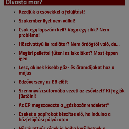
Olvasta már?
Kezdjük a csövekkel a felújítást!
Szakember ilyet nem vállal!
Csak egy lapszám kell? Vagy egy cikk? Nem
probléma!
Hőszivattyú és radiátor? Nem ördögtől való, de…
Megéri pellettel fűteni az iskolákat? Most éppen
igen
Lesz, akinek kisebb gáz- és áramdíjakat hoz a
május
Edzőverseny az EB előtt
Szennnyvízcsatornába vezeti az esővizet? Ki fogják
füstölni!
Az EP megszavazta a „gázkazánrendeletet”
Ezeket a papírokat készítse elő, ha indulna a
házfelújítási pályázaton
Hőszivattyús cégek is bajba kerülhetnek a