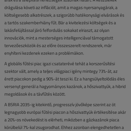
drágulása követi az inflációt, amit a magas nyersanyagárak, a
költségesebb alkatrészek, a szigorúbb hatékonysági elvárások és
a tartós szakemberhiány fűt. Bár a kivitelezési költségek és a
lakásfelújítással járó felfordulás sokakat elriaszt, az olyan
innovációk, mint a mesterséges intelligenciával támogatott
tervezőeszközök és az előre összeszerelt rendszerek, már
enyhíteni kezdenek ezeken a problémákon.
A globális fűtési piac igazi csataterévé tehát a korszerűsítési
szektor vált, amely a teljes világpiaci igény mintegy 73%-át, az
érett piacokon pedig a 90%-át teszi ki. Ez a hangsúlyeltolódás éles
versenyt generál a hagyományos kazánok, a hőszivattyúk, a hibrid
megoldások és a távfűtés között.
A BSRIA 2035-ig kitekintő, progresszív jövőképe szerint az öt
legnagyobb európai fűtési piacon a hőszivattyúk értékesítése akár
a 20%-os növekedést is elérheti, miközben a gázkazánok piaca
körülbelül 7%-kal zsugorodhat. Ehhez azonban elengedhetetlen a