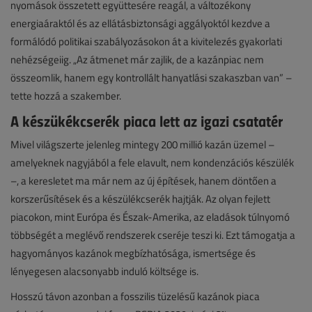
nyomások összetett együttesére reagál, a változékony
energiaáraktól és az ellátásbiztonsági aggályoktól kezdve a
formálódó politikai szabályozásokon át a kivitelezés gyakorlati
nehézségeiig. „Az átmenet már zajlik, de a kazánpiac nem
összeomlik, hanem egy kontrollált hanyatlási szakaszban van” –
tette hozzá a szakember.
A készükékcserék piaca lett az igazi csatatér
Mivel világszerte jelenleg mintegy 200 millió kazán üzemel –
amelyeknek nagyjából a fele elavult, nem kondenzációs készülék
–, a keresletet ma már nem az új építések, hanem döntően a
korszerűsítések és a készülékcserék hajtják. Az olyan fejlett
piacokon, mint Európa és Észak-Amerika, az eladások túlnyomó
többségét a meglévő rendszerek cseréje teszi ki. Ezt támogatja a
hagyományos kazánok megbízhatósága, ismertsége és
lényegesen alacsonyabb induló költsége is.
Hosszú távon azonban a fosszilis tüzelésű kazánok piaca