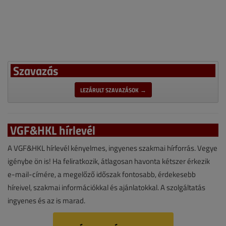
Szavazás
LEZÁRULT SZAVAZÁSOK →
VGF&HKL hírlevél
A VGF&HKL hírlevél kényelmes, ingyenes szakmai hírforrás. Vegye
igénybe ön is! Ha feliratkozik, átlagosan havonta kétszer érkezik
e-mail-címére, a megelőző időszak fontosabb, érdekesebb
híreivel, szakmai információkkal és ajánlatokkal. A szolgáltatás
ingyenes és az is marad.