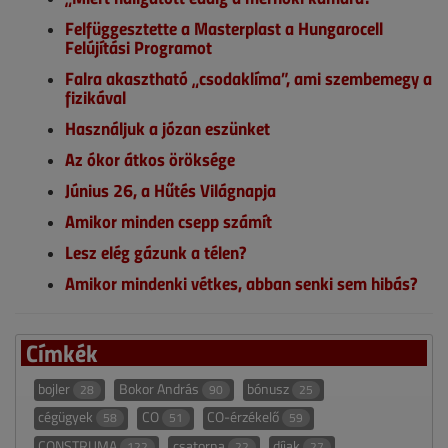
Felfüggesztette a Masterplast a Hungarocell
Felújítási Programot
Falra akasztható „csodaklíma”, ami szembemegy a
fizikával
Használjuk a józan eszünket
Az ókor átkos öröksége
Június 26, a Hűtés Világnapja
Amikor minden csepp számít
Lesz elég gázunk a télen?
Amikor mindenki vétkes, abban senki sem hibás?
Címkék
bojler
Bokor András
bónusz
28
90
25
cégügyek
CO
CO-érzékelő
58
51
59
CONSTRUMA
csatorna
díjak
122
22
27