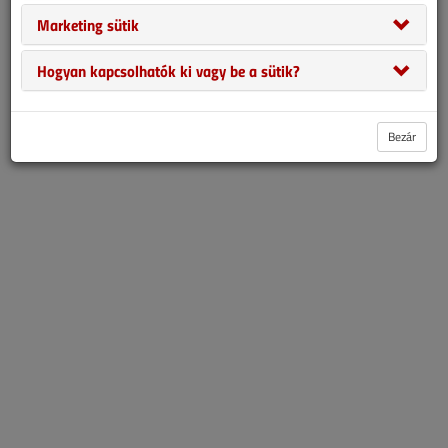
össze a műszaki precizitás hiánya, az adminisztrációs mulasztás
Marketing sütik
és a hatósági fellépés.
Hogyan kapcsolhatók ki vagy be a sütik?
2025. decemberi lapszám
Bezár