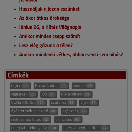
Használjuk a józan eszünket
Az ókor átkos öröksége
Június 26, a Hűtés Világnapja
Amikor minden csepp számít
Lesz elég gázunk a télen?
Amikor mindenki vétkes, abban senki sem hibás?
Címkék
bojler
Bokor András
bónusz
28
90
25
cégügyek
CO
CO-érzékelő
58
51
59
CONSTRUMA
csatorna
díjak
122
22
27
égéstermék-elvezető
egészség
50
42
elektromos fűtés
előfizetés
42
69
energiahatékonyság
energiamegtakarítás
138
47