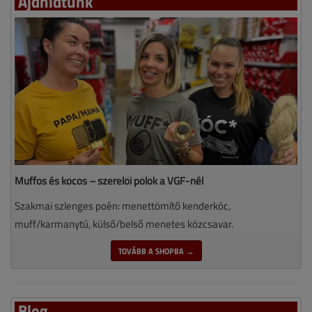
Ajánlatunk
Muffos és kócos – szerelői pólók a VGF-nél
Szakmai szlenges poén: menettömítő kenderkóc,
muff/karmanytú, külső/belső menetes közcsavar.
TOVÁBB A SHOPBA →
Blog