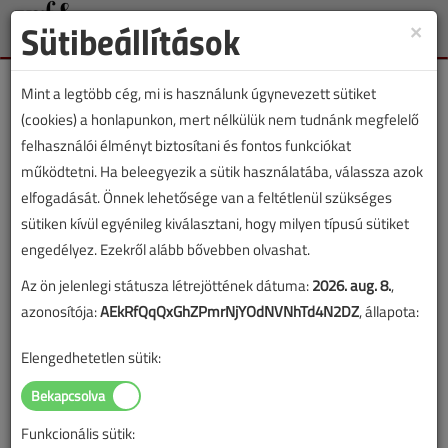
Sütibeállítások
×
Toggle
naviga
Mint a legtöbb cég, mi is használunk úgynevezett sütiket
(cookies) a honlapunkon, mert nélkülük nem tudnánk megfelelő
felhasználói élményt biztosítani és fontos funkciókat
működtetni. Ha beleegyezik a sütik használatába, válassza azok
Horváth Áron
elfogadását. Önnek lehetősége van a feltétlenül szükséges
sütiken kívül egyénileg kiválasztani, hogy milyen típusú sütiket
engedélyez. Ezekről alább bővebben olvashat.
SZERZŐK LISTÁJA
Az ön jelenlegi státusza létrejöttének dátuma:
2026. aug. 8.
,
azonosítója:
AEkRfQqQxGhZPmrNjYOdNVNhTd4N2DZ
, állapota:
566 |
|
Elengedhetetlen sütik:
Horváth Áron cikkei
Funkcionális sütik: