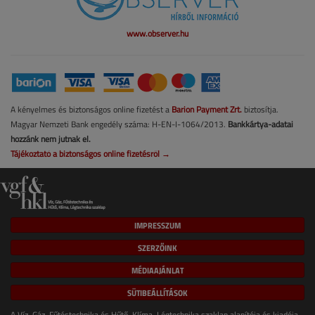
www.observer.hu
A kényelmes és biztonságos online fizetést a
Barion Payment Zrt.
biztosítja.
Magyar Nemzeti Bank engedély száma: H-EN-I-1064/2013.
Bankkártya-adatai
hozzánk nem jutnak el.
Tájékoztató a biztonságos online fizetésről →
IMPRESSZUM
SZERZŐINK
MÉDIAAJÁNLAT
SÜTIBEÁLLÍTÁSOK
A Víz, Gáz, Fűtéstechnika és Hűtő, Klíma, Légtechnika szaklap alapítója és kiadója