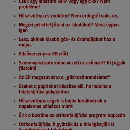
Csak egy lapszám kell? Vagy egy cikk? Nem
probléma!
Hőszivattyú és radiátor? Nem ördögtől való, de…
Megéri pellettel fűteni az iskolákat? Most éppen
igen
Lesz, akinek kisebb gáz- és áramdíjakat hoz a
május
Edzőverseny az EB előtt
Szennnyvízcsatornába vezeti az esővizet? Ki fogják
füstölni!
Az EP megszavazta a „gázkazánrendeletet”
Ezeket a papírokat készítse elő, ha indulna a
házfelújítási pályázaton
Hőszivattyús cégek is bajba kerülhetnek a
napelemes pályázat miatt
Érik a botrány az otthonfelújítási program kapcsán
Otthonfelújítás: A gyártók és a hiteligénylők is
iszapbirkózást folytatnak