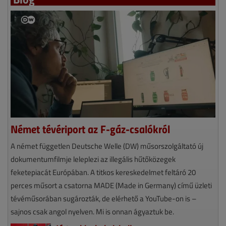
Német tévériport az F-gáz-csalókról
A német független Deutsche Welle (DW) műsorszolgáltató új
dokumentumfilmje leleplezi az illegális hűtőközegek
feketepiacát Európában. A titkos kereskedelmet feltáró 20
perces műsort a csatorna MADE (Made in Germany) című üzleti
tévéműsorában sugározták, de elérhető a YouTube-on is –
sajnos csak angol nyelven. Mi is onnan ágyaztuk be.