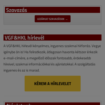
Szavazás
LEZÁRULT SZAVAZÁSOK →
VGF&HKL hírlevél
A VGF&HKL hírlevél kényelmes, ingyenes szakmai hírforrás. Vegye
igénybe ön is! Ha feliratkozik, átlagosan havonta kétszer érkezik
e-mail-címére, a megelőző időszak fontosabb, érdekesebb
híreivel, szakmai információkkal és ajánlatokkal. A szolgáltatás
ingyenes és az is marad.
KÉREM A HÍRLEVELET