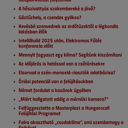
A hőszivattyús szakembereké a jövő?
Gáztűzhely, a csendes gyilkos?
Kevésbé szenvednek az erdőtüzektől a légkondis
lakásban élők
IntelliBuild 2025 után, Elektromos Fűtés
konferencia előtt
Mennyit fogyaszt egy klíma? Segítünk kiszámítani
Az időjárás is hatással van a csőtörésekre
Elsorvad a szén-monoxid-riasztók adatbázisa?
Óriási potenciál van a felújításokban
Német fordulat a kazánok ügyében
„Miért hallgatott eddig a mérnöki kamara?”
Felfüggesztette a Masterplast a Hungarocell
Felújítási Programot
Falra akasztható „csodaklíma”, ami szembemegy a
fizikával