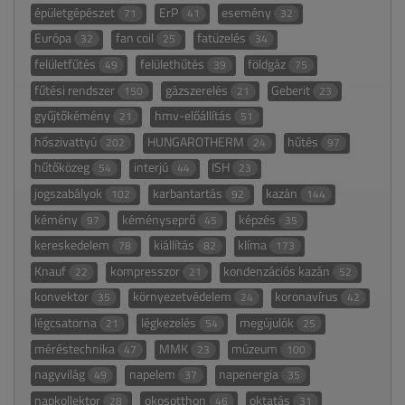
épületgépészet
ErP
esemény
71
41
32
Európa
fan coil
fatüzelés
32
25
34
felületfűtés
felülethűtés
földgáz
49
39
75
fűtési rendszer
gázszerelés
Geberit
150
21
23
gyűjtőkémény
hmv-előállítás
21
51
hőszivattyú
HUNGAROTHERM
hűtés
202
24
97
hűtőközeg
interjú
ISH
54
44
23
jogszabályok
karbantartás
kazán
102
92
144
kémény
kéményseprő
képzés
97
45
35
kereskedelem
kiállítás
klíma
78
82
173
Knauf
kompresszor
kondenzációs kazán
22
21
52
konvektor
környezetvédelem
koronavírus
35
24
42
légcsatorna
légkezelés
megújulók
21
54
25
méréstechnika
MMK
múzeum
47
23
100
nagyvilág
napelem
napenergia
49
37
35
napkollektor
okosotthon
oktatás
28
46
31