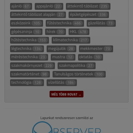
ajánló
appajánló
áttekintő táblázat
67
22
235
áttekintő táblázat alapján
épületgépészet
27
336
eszközeink
fűtéstechnika
gázellátás
105
466
73
gépészninja
hírek
HKL
10
70
478
hűtéstechnika
klímatechnika
153
217
légtechnika
megújulók
mekkmester
134
28
73
méréstechnika
mustra
oktatás
23
12
10
szakmakörnyezet
szakmapolitika
229
27
szakmatörténet
Tanulságos történetek
98
100
technológia
vízellátás
128
184
MÉG TÖBB ROVAT →
Lapunkat rendszeresen szemlézi az