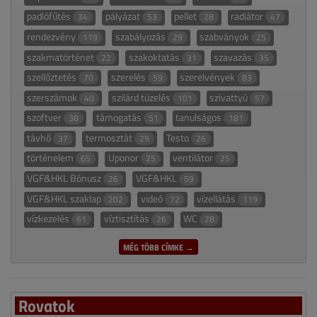
padlófűtés
pályázat
pellet
radiátor
34
53
28
47
rendezvény
szabályozás
szabványok
119
29
25
szakmatörténet
szakoktatás
szavazás
22
31
35
szellőztetés
szerelés
szerelvények
70
59
83
szerszámok
szilárd tüzelés
szivattyú
40
101
57
szoftver
támogatás
tanulságos
38
51
181
távhő
termosztát
Testo
37
29
26
történelem
Uponor
ventilátor
65
25
25
VGF&HKL Bónusz
VGF&HKL
26
59
VGF&HKL szaklap
videó
vízellátás
202
72
119
vízkezelés
víztisztítás
WC
61
26
28
MÉG TÖBB CÍMKE →
Rovatok