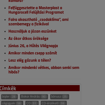
kamara?”
Felfüggesztette a Masterplast a
Hungarocell Felújítási Programot
Falra akasztható „csodaklíma”, ami
szembemegy a fizikával
Használjuk a józan eszünket
Az ókor átkos öröksége
Június 26, a Hűtés Világnapja
Amikor minden csepp számít
Lesz elég gázunk a télen?
Amikor mindenki vétkes, abban senki sem
hibás?
Címkék
bojler
Bokor András
bónusz
28
90
25
cégügyek
CO
CO-érzékelő
58
51
59