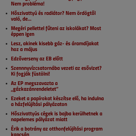
Nem probléma!
Hőszivattyú és radiátor? Nem ördögtől
való, de…
Megéri pellettel fűteni az iskolákat? Most
éppen igen
Lesz, akinek kisebb gáz- és áramdíjakat
hoz a május
Edzőverseny az EB előtt
Szennnyvízcsatornába vezeti az esővizet?
Ki fogják füstölni!
Az EP megszavazta a
„gázkazánrendeletet”
Ezeket a papírokat készítse elő, ha indulna
a házfelújítási pályázaton
Hőszivattyús cégek is bajba kerülhetnek a
napelemes pályázat miatt
Érik a botrány az otthonfelújítási program
kapcsán