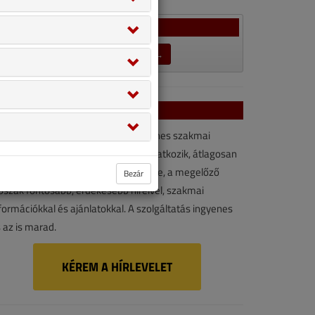
Szavazás
LEZÁRULT SZAVAZÁSOK →
VGF&HKL hírlevél
VGF&HKL hírlevél kényelmes, ingyenes szakmai
rforrás. Vegye igénybe ön is! Ha feliratkozik, átlagosan
vonta kétszer érkezik e-mail-címére, a megelőző
Bezár
őszak fontosabb, érdekesebb híreivel, szakmai
formációkkal és ajánlatokkal. A szolgáltatás ingyenes
 az is marad.
KÉREM A HÍRLEVELET