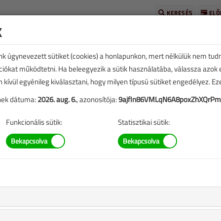
KERESÉS
ELŐ
k
unk úgynevezett sütiket (cookies) a honlapunkon, mert nélkülük nem tud
kciókat működtetni. Ha beleegyezik a sütik használatába, válassza azok
n kívül egyénileg kiválasztani, hogy milyen típusú sütiket engedélyez. E
tének dátuma:
2026. aug. 6.
, azonosítója:
9ajfIn86VMLqN6A8poxZhXQrPm
SZERZŐK LISTÁJA
Funkcionális sütik:
Statisztikai sütik:
 Szilárd cikkei
lasztóval kombinált hidraulikus váltó
 4. |
1040