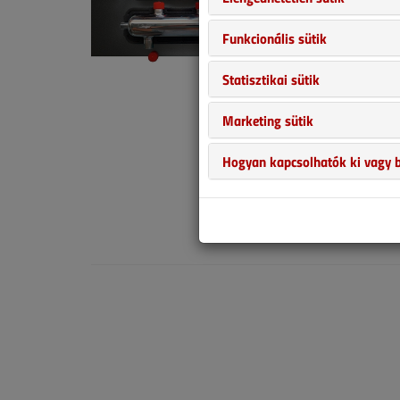
5
Funkcionális sütik
Az előző cikkü
hűtési rendsz
Statisztikai sütik
primer és sze
Marketing sütik
váltót is alk
két funkciót 
Hogyan kapcsolhatók ki vagy b
terelőelemmel
2025. júli