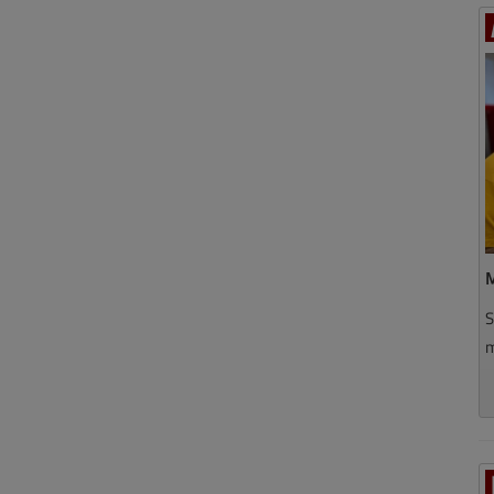
M
S
m