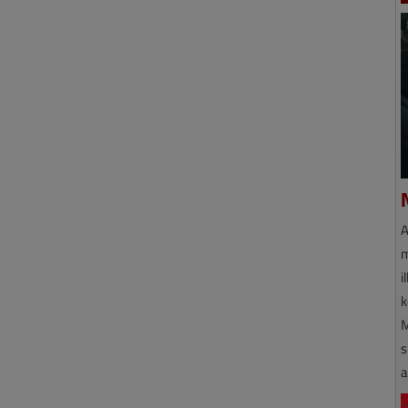
A
m
i
k
M
s
a