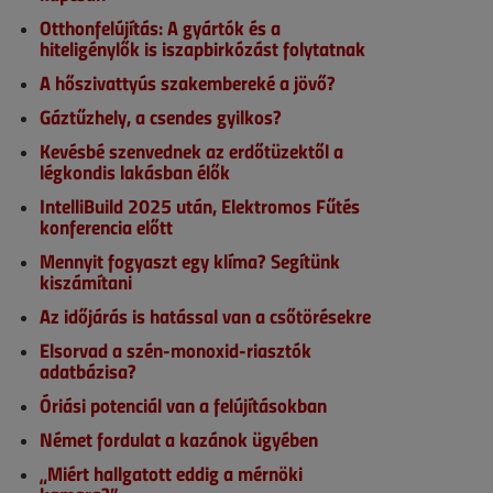
Otthonfelújítás: A gyártók és a
hiteligénylők is iszapbirkózást folytatnak
A hőszivattyús szakembereké a jövő?
Gáztűzhely, a csendes gyilkos?
Kevésbé szenvednek az erdőtüzektől a
légkondis lakásban élők
IntelliBuild 2025 után, Elektromos Fűtés
konferencia előtt
Mennyit fogyaszt egy klíma? Segítünk
kiszámítani
Az időjárás is hatással van a csőtörésekre
Elsorvad a szén-monoxid-riasztók
adatbázisa?
Óriási potenciál van a felújításokban
Német fordulat a kazánok ügyében
„Miért hallgatott eddig a mérnöki