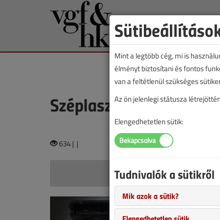
Sütibeállításo
Mint a legtöbb cég, mi is használ
élményt biztosítani és fontos fun
van a feltétlenül szükséges sütike
Széplasz Szilárd
Az ön jelenlegi státusza létrejöt
Elengedhetetlen sütik:
634 |
|
Tudnivalók a sütikről
Széplasz
Mik azok a sütik?
Iszaplevá
Elengedhetetlen sütik
2025. július