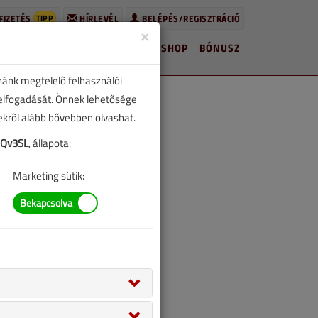
TIPP
FIZETÉS
HÍRLEVÉL
BELÉPÉS/REGISZTRÁCIÓ
×
HÍREK
LAPSZÁMOK
BLOG
SHOP
BÓNUSZ
nánk megfelelő felhasználói
 elfogadását. Önnek lehetősége
zekről alább bővebben olvashat.
Qv3SL
, állapota:
Marketing sütik: