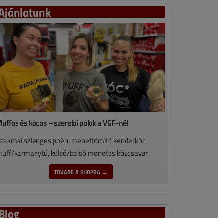
Ajánlatunk
uffos és kócos – szerelői pólók a VGF-nél
zakmai szlenges poén: menettömítő kenderkóc,
uff/karmanytú, külső/belső menetes közcsavar.
TOVÁBB A SHOPBA →
Blog