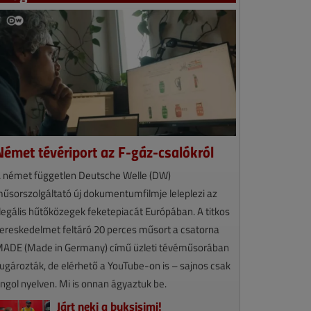
Német tévériport az F-gáz-csalókról
 német független Deutsche Welle (DW)
űsorszolgáltató új dokumentumfilmje leleplezi az
llegális hűtőközegek feketepiacát Európában. A titkos
ereskedelmet feltáró 20 perces műsort a csatorna
ADE (Made in Germany) című üzleti tévéműsorában
ugározták, de elérhető a YouTube-on is – sajnos csak
ngol nyelven. Mi is onnan ágyaztuk be.
Járt neki a buksisimi!