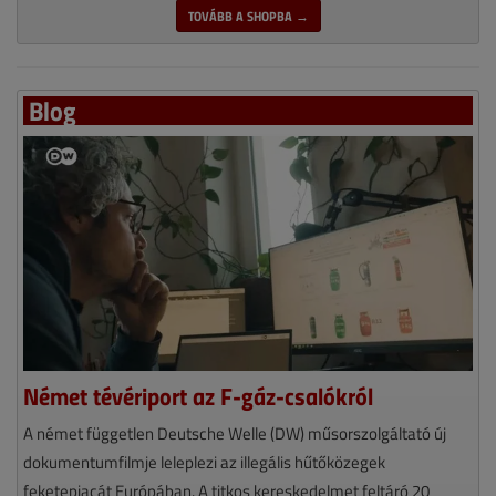
TOVÁBB A SHOPBA →
Blog
Német tévériport az F-gáz-csalókról
A német független Deutsche Welle (DW) műsorszolgáltató új
dokumentumfilmje leleplezi az illegális hűtőközegek
feketepiacát Európában. A titkos kereskedelmet feltáró 20