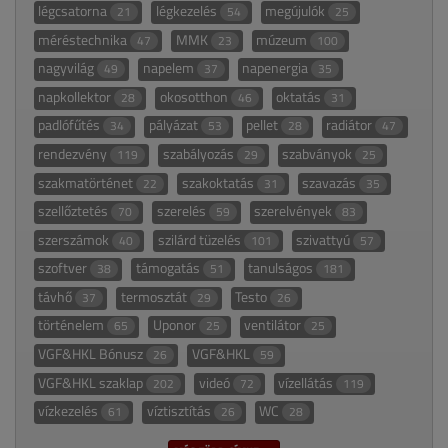
légcsatorna
légkezelés
megújulók
21
54
25
méréstechnika
MMK
múzeum
47
23
100
nagyvilág
napelem
napenergia
49
37
35
napkollektor
okosotthon
oktatás
28
46
31
padlófűtés
pályázat
pellet
radiátor
34
53
28
47
rendezvény
szabályozás
szabványok
119
29
25
szakmatörténet
szakoktatás
szavazás
22
31
35
szellőztetés
szerelés
szerelvények
70
59
83
szerszámok
szilárd tüzelés
szivattyú
40
101
57
szoftver
támogatás
tanulságos
38
51
181
távhő
termosztát
Testo
37
29
26
történelem
Uponor
ventilátor
65
25
25
VGF&HKL Bónusz
VGF&HKL
26
59
VGF&HKL szaklap
videó
vízellátás
202
72
119
vízkezelés
víztisztítás
WC
61
26
28