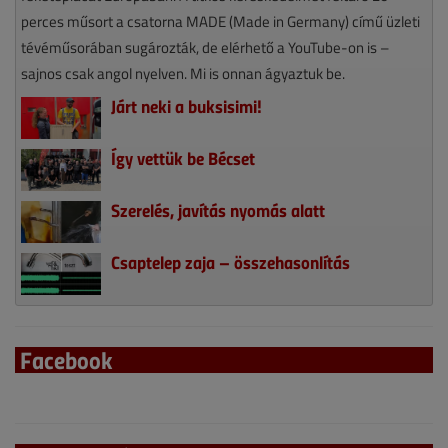
perces műsort a csatorna MADE (Made in Germany) című üzleti
tévéműsorában sugározták, de elérhető a YouTube-on is –
sajnos csak angol nyelven. Mi is onnan ágyaztuk be.
Járt neki a buksisimi!
Így vettük be Bécset
Szerelés, javítás nyomás alatt
Csaptelep zaja – összehasonlítás
Facebook