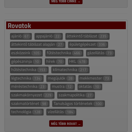
MÉG TÖBB CÍMKE →
Rovatok
ajánló
appajánló
áttekintő táblázat
67
22
235
áttekintő táblázat alapján
épületgépészet
27
336
eszközeink
fűtéstechnika
gázellátás
105
466
73
gépészninja
hírek
HKL
10
70
478
hűtéstechnika
klímatechnika
153
217
légtechnika
megújulók
mekkmester
134
28
73
méréstechnika
mustra
oktatás
23
12
10
szakmakörnyezet
szakmapolitika
229
27
szakmatörténet
Tanulságos történetek
98
100
technológia
vízellátás
128
184
MÉG TÖBB ROVAT →