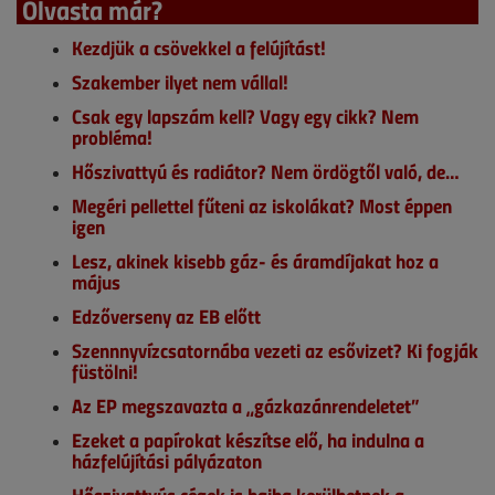
Olvasta már?
Kezdjük a csövekkel a felújítást!
Szakember ilyet nem vállal!
Csak egy lapszám kell? Vagy egy cikk? Nem
probléma!
Hőszivattyú és radiátor? Nem ördögtől való, de…
Megéri pellettel fűteni az iskolákat? Most éppen
igen
Lesz, akinek kisebb gáz- és áramdíjakat hoz a
május
Edzőverseny az EB előtt
Szennnyvízcsatornába vezeti az esővizet? Ki fogják
füstölni!
Az EP megszavazta a „gázkazánrendeletet”
Ezeket a papírokat készítse elő, ha indulna a
házfelújítási pályázaton