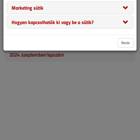
légtechnikára váltunk. Hiszen tudjuk, az elöregedett légtechnikai
Marketing sütik
rendszerek egyik rákfenéje, hogy elveszítik tömörségüket. Ezt
teljes cserével orvosolni óriási beruházás, a hagyományos, kívülről
Hogyan kapcsolhatók ki vagy be a sütik?
történő toldozgatás, foltozgatás pedig a legtöbbször nem vezet el
a kívánt eredményre. Más a helyzet, ha egy innovatív módszernek
hála, belülről próbálkozunk!
Bezár
2024. szeptemberi lapszám