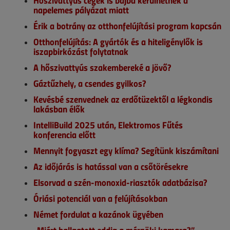
Hőszivattyús cégek is bajba kerülhetnek a
napelemes pályázat miatt
Érik a botrány az otthonfelújítási program kapcsán
Otthonfelújítás: A gyártók és a hiteligénylők is
iszapbirkózást folytatnak
A hőszivattyús szakembereké a jövő?
Gáztűzhely, a csendes gyilkos?
Kevésbé szenvednek az erdőtüzektől a légkondis
lakásban élők
IntelliBuild 2025 után, Elektromos Fűtés
konferencia előtt
Mennyit fogyaszt egy klíma? Segítünk kiszámítani
Az időjárás is hatással van a csőtörésekre
Elsorvad a szén-monoxid-riasztók adatbázisa?
Óriási potenciál van a felújításokban
Német fordulat a kazánok ügyében