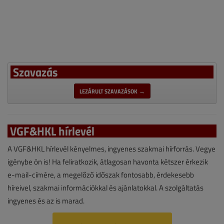
Szavazás
LEZÁRULT SZAVAZÁSOK →
VGF&HKL hírlevél
A VGF&HKL hírlevél kényelmes, ingyenes szakmai hírforrás. Vegye
igénybe ön is! Ha feliratkozik, átlagosan havonta kétszer érkezik
e-mail-címére, a megelőző időszak fontosabb, érdekesebb
híreivel, szakmai információkkal és ajánlatokkal. A szolgáltatás
ingyenes és az is marad.