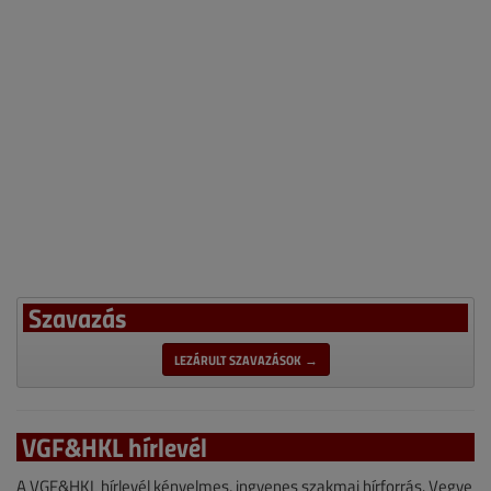
Szavazás
LEZÁRULT SZAVAZÁSOK →
VGF&HKL hírlevél
A VGF&HKL hírlevél kényelmes, ingyenes szakmai hírforrás. Vegye