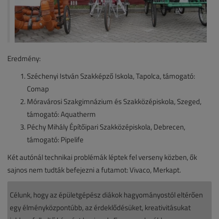
Eredmény:
Széchenyi István Szakképző Iskola, Tapolca, támogató:
Comap
Móravárosi Szakgimnázium és Szakközépiskola, Szeged,
támogató: Aquatherm
Péchy Mihály Építőipari Szakközépiskola, Debrecen,
támogató: Pipelife
Két autónál technikai problémák léptek fel verseny közben, ők
sajnos nem tudták befejezni a futamot: Vivaco, Merkapt.
Célunk, hogy az épületgépész diákok hagyományostól eltérően
egy élményközpontúbb, az érdeklődésüket, kreativitásukat