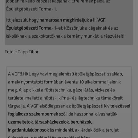
jobban felkeltő képzést kapjanak. Erre remek példa az
Épületgépészeti Forma-1.
Itt jelezzük, hogy
hamarosan meghirdetjük a II. VGF
Épületgépészeti Forma-1-et
. Köszönjük a cégeknek és az
iskoláknak, a szakoktatóknak a kemény munkát, a részvételt!
Fotók: Papp Tibor
A VGF&HKL egy havi megjelenésű épületgépészeti szaklap,
amely nyomtatott formában évente 10 alkalommal jelenik
meg. A lap cikkei a fűtéstechnika, gázellátás, vízkezelés
területei mellett a hűtés-, klíma- és légtechnika témaköreit
tárgyalja. A VGF elsődlegesen az épületgépészeti
kivitelezéssel
foglalkozó szakembernek
szól, de haszonnal olvashatják
üzemeltetők, társasházkezelők, beruházók,
ingatlantulajdonosok
és mindenki, aki érdeklődik a terület
újdonságai, problémái és megoldásai iránt.