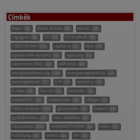
Címkék
bojler
Bokor András
bónusz
28
90
25
cégügyek
CO
CO-érzékelő
58
51
59
CONSTRUMA
csatorna
díjak
122
22
27
égéstermék-elvezető
egészség
50
42
elektromos fűtés
előfizetés
42
69
energiahatékonyság
energiamegtakarítás
138
47
épületgépészet
ErP
esemény
71
41
32
Európa
fan coil
fatüzelés
32
25
34
felületfűtés
felülethűtés
földgáz
49
39
75
fűtési rendszer
gázszerelés
Geberit
150
21
23
gyűjtőkémény
hmv-előállítás
21
51
hőszivattyú
HUNGAROTHERM
hűtés
202
24
97
hűtőközeg
interjú
ISH
54
44
23