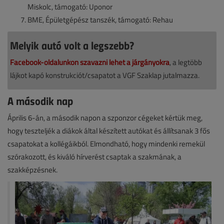
Miskolc, támogató: Uponor
BME, Épületgépész tanszék, támogató: Rehau
Melyik autó volt a legszebb?
Facebook-oldalunkon szavazni lehet a járgányokra
, a legtöbb
lájkot kapó konstrukciót/csapatot a VGF Szaklap jutalmazza.
A második nap
Április 6-án, a második napon a szponzor cégeket kértük meg,
hogy teszteljék a diákok által készített autókat és állítsanak 3 fős
csapatokat a kollégáikból. Elmondható, hogy mindenki remekül
szórakozott, és kiváló hírverést csaptak a szakmának, a
szakképzésnek.