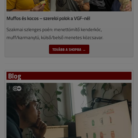
Muffos és kócos – szerelői pólók a VGF-nél
Szakmai szlenges poén: menettömítő kenderkóc,
muff/karmanytú, külső/belső menetes közcsavar.
TOVÁBB A SHOPBA →
Blog