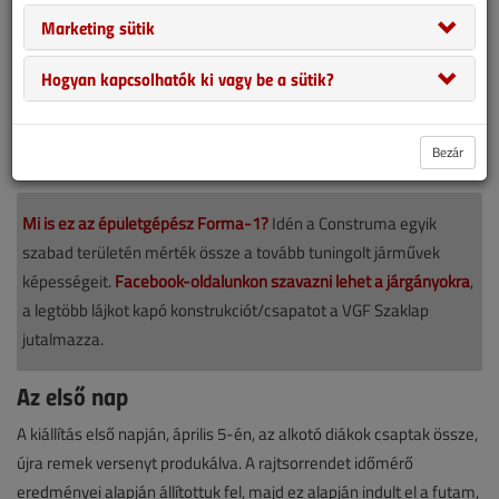
Marketing sütik
Hogyan kapcsolhatók ki vagy be a sütik?
Bezár
Mi is ez az épületgépész Forma-1?
Idén a Construma egyik
szabad területén mérték össze a tovább tuningolt járművek
képességeit.
Facebook-oldalunkon szavazni lehet a járgányokra
,
a legtöbb lájkot kapó konstrukciót/csapatot a VGF Szaklap
jutalmazza.
Az első nap
A kiállítás első napján, április 5-én, az alkotó diákok csaptak össze,
újra remek versenyt produkálva. A rajtsorrendet időmérő
eredményei alapján állítottuk fel, majd ez alapján indult el a futam,