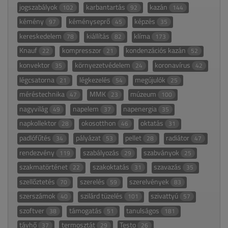
jogszabályok
karbantartás
kazán
102
92
144
kémény
kéményseprő
képzés
97
45
35
kereskedelem
kiállítás
klíma
78
82
173
Knauf
kompresszor
kondenzációs kazán
22
21
52
konvektor
környezetvédelem
koronavírus
35
24
42
légcsatorna
légkezelés
megújulók
21
54
25
méréstechnika
MMK
múzeum
47
23
100
nagyvilág
napelem
napenergia
49
37
35
napkollektor
okosotthon
oktatás
28
46
31
padlófűtés
pályázat
pellet
radiátor
34
53
28
47
rendezvény
szabályozás
szabványok
119
29
25
szakmatörténet
szakoktatás
szavazás
22
31
35
szellőztetés
szerelés
szerelvények
70
59
83
szerszámok
szilárd tüzelés
szivattyú
40
101
57
szoftver
támogatás
tanulságos
38
51
181
távhő
termosztát
Testo
37
29
26