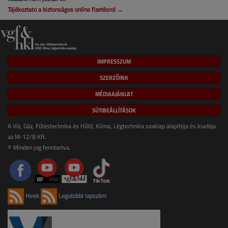
Tájékoztató a biztonságos online fizetésről →
IMPRESSZUM
SZERZŐINK
MÉDIAAJÁNLAT
SÜTIBEÁLLÍTÁSOK
A Víz, Gáz, Fűtéstechnika és Hűtő, Klíma, Légtechnika szaklap alapítója és kiadója
az M-12/B Kft.
© Minden jog fenntartva.
Hírek
Legutóbbi lapszám