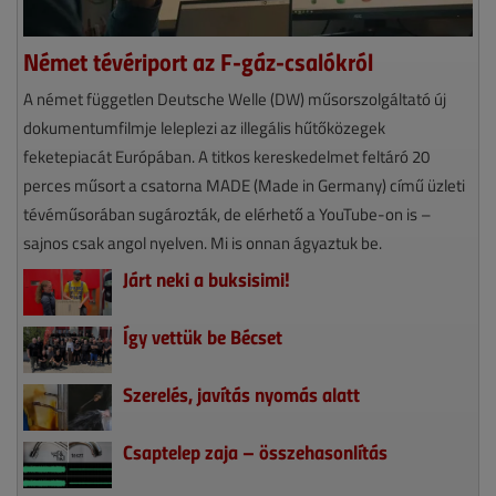
Német tévériport az F-gáz-csalókról
A német független Deutsche Welle (DW) műsorszolgáltató új
dokumentumfilmje leleplezi az illegális hűtőközegek
feketepiacát Európában. A titkos kereskedelmet feltáró 20
perces műsort a csatorna MADE (Made in Germany) című üzleti
tévéműsorában sugározták, de elérhető a YouTube-on is –
sajnos csak angol nyelven. Mi is onnan ágyaztuk be.
Járt neki a buksisimi!
Így vettük be Bécset
Szerelés, javítás nyomás alatt
Csaptelep zaja – összehasonlítás