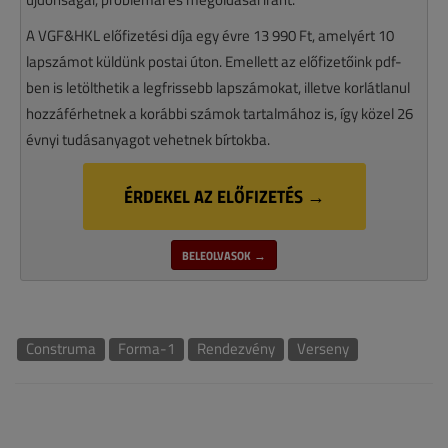
A VGF&HKL előfizetési díja egy évre 13 990 Ft, amelyért 10
lapszámot küldünk postai úton. Emellett az előfizetőink pdf-
ben is letölthetik a legfrissebb lapszámokat, illetve korlátlanul
hozzáférhetnek a korábbi számok tartalmához is, így közel 26
évnyi tudásanyagot vehetnek bírtokba.
ÉRDEKEL AZ ELŐFIZETÉS →
BELEOLVASOK →
Construma
Forma-1
Rendezvény
Verseny