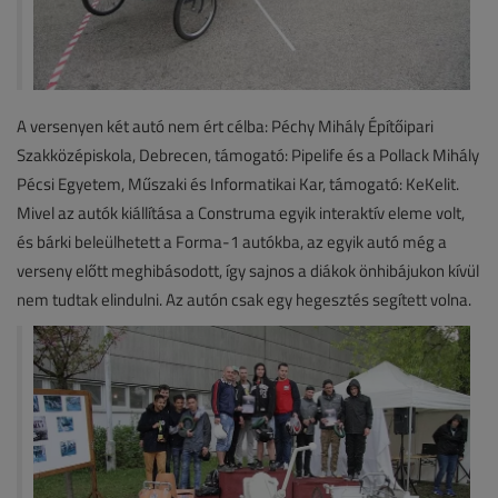
A versenyen két autó nem ért célba: Péchy Mihály Építőipari
Szakközépiskola, Debrecen, támogató: Pipelife és a Pollack Mihály
Pécsi Egyetem, Műszaki és Informatikai Kar, támogató: KeKelit.
Mivel az autók kiállítása a Construma egyik interaktív eleme volt,
és bárki beleülhetett a Forma-1 autókba, az egyik autó még a
verseny előtt meghibásodott, így sajnos a diákok önhibájukon kívül
nem tudtak elindulni. Az autón csak egy hegesztés segített volna.