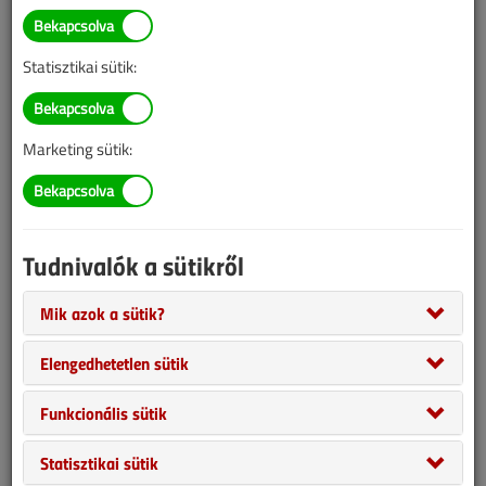
Statisztikai sütik:
Marketing sütik:
Tudnivalók a sütikről
Az I. VGF épületgépész Forma-1 második és harmadik futamának
a Construma-Hungarotherm kiállítás adott otthont 2017. április 5–
Mik azok a sütik?
9. között. Ez alkalommal 10 járgány került kiállításra, a futamokon
túl a kiállítás ideje alatt bárki beleülhetett, és kipróbálhatta azokat.
Elengedhetetlen sütik
Funkcionális sütik
Statisztikai sütik