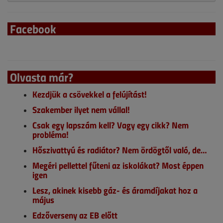
Facebook
Olvasta már?
Kezdjük a csövekkel a felújítást!
Szakember ilyet nem vállal!
Csak egy lapszám kell? Vagy egy cikk? Nem
probléma!
Hőszivattyú és radiátor? Nem ördögtől való, de…
Megéri pellettel fűteni az iskolákat? Most éppen
igen
Lesz, akinek kisebb gáz- és áramdíjakat hoz a
május
Edzőverseny az EB előtt