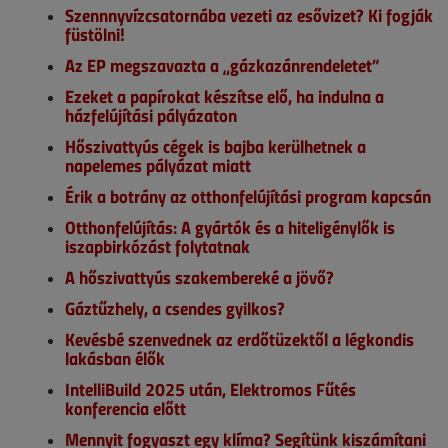
Szennnyvízcsatornába vezeti az esővizet? Ki fogják
füstölni!
Az EP megszavazta a „gázkazánrendeletet”
Ezeket a papírokat készítse elő, ha indulna a
házfelújítási pályázaton
Hőszivattyús cégek is bajba kerülhetnek a
napelemes pályázat miatt
Érik a botrány az otthonfelújítási program kapcsán
Otthonfelújítás: A gyártók és a hiteligénylők is
iszapbirkózást folytatnak
A hőszivattyús szakembereké a jövő?
Gáztűzhely, a csendes gyilkos?
Kevésbé szenvednek az erdőtüzektől a légkondis
lakásban élők
IntelliBuild 2025 után, Elektromos Fűtés
konferencia előtt
Mennyit fogyaszt egy klíma? Segítünk kiszámítani