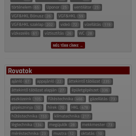
történelem
Uponor
ventilátor
65
25
25
VGF&HKL Bónusz
VGF&HKL
26
59
VGF&HKL szaklap
videó
vízellátás
202
72
119
vízkezelés
víztisztítás
WC
61
26
28
MÉG TÖBB CÍMKE →
Rovatok
ajánló
appajánló
áttekintő táblázat
67
22
235
áttekintő táblázat alapján
épületgépészet
27
336
eszközeink
fűtéstechnika
gázellátás
105
466
73
gépészninja
hírek
HKL
10
70
478
hűtéstechnika
klímatechnika
153
217
légtechnika
megújulók
mekkmester
134
28
73
méréstechnika
mustra
oktatás
23
12
10