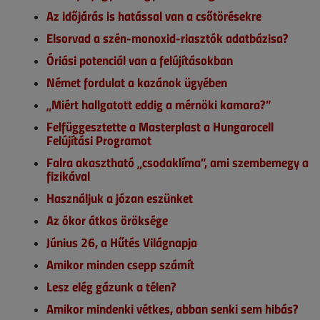
Az időjárás is hatással van a csőtörésekre
Elsorvad a szén-monoxid-riasztók adatbázisa?
Óriási potenciál van a felújításokban
Német fordulat a kazánok ügyében
„Miért hallgatott eddig a mérnöki kamara?”
Felfüggesztette a Masterplast a Hungarocell
Felújítási Programot
Falra akasztható „csodaklíma”, ami szembemegy a
fizikával
Használjuk a józan eszünket
Az ókor átkos öröksége
Június 26, a Hűtés Világnapja
Amikor minden csepp számít
Lesz elég gázunk a télen?
Amikor mindenki vétkes, abban senki sem hibás?