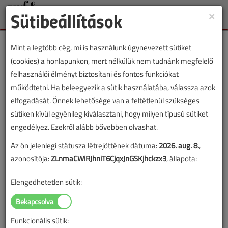
Sütibeállítások
×
Toggle
naviga
Mint a legtöbb cég, mi is használunk úgynevezett sütiket
(cookies) a honlapunkon, mert nélkülük nem tudnánk megfelelő
felhasználói élményt biztosítani és fontos funkciókat
működtetni. Ha beleegyezik a sütik használatába, válassza azok
Épületgépész Forma-1,
elfogadását. Önnek lehetősége van a feltétlenül szükséges
újabb futamok a
sütiken kívül egyénileg kiválasztani, hogy milyen típusú sütiket
engedélyez. Ezekről alább bővebben olvashat.
Construmán
Az ön jelenlegi státusza létrejöttének dátuma:
2026. aug. 8.
,
azonosítója:
ZLnmaCWiRJhniT6CjqxJnGSKjhckzx3
, állapota:
2017. április 15. |
VGF online |
4199 |
Elengedhetetlen sütik:
Az alábbi tartalom archív, 9 éve frissült utoljára. A cikkben szereplő
információk mára aktualitásukat veszíthették, valamint a tartalom
helyenként hiányos lehet (képek, táblázatok stb.).
Funkcionális sütik: