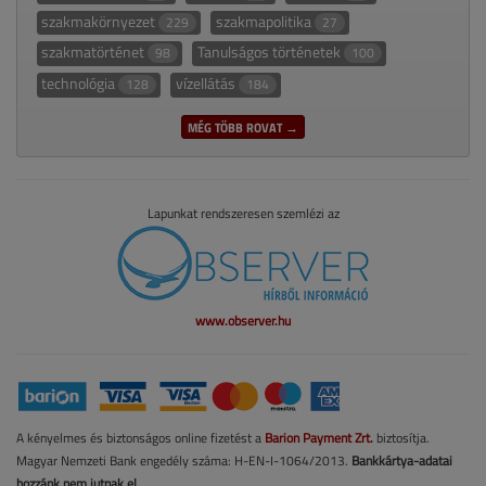
szakmakörnyezet
szakmapolitika
229
27
szakmatörténet
Tanulságos történetek
98
100
technológia
vízellátás
128
184
MÉG TÖBB ROVAT →
Lapunkat rendszeresen szemlézi az
www.observer.hu
A kényelmes és biztonságos online fizetést a
Barion Payment Zrt.
biztosítja.
Magyar Nemzeti Bank engedély száma: H-EN-I-1064/2013.
Bankkártya-adatai
hozzánk nem jutnak el.