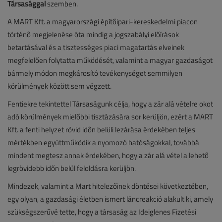
Társasággal
szemben.
A MART Kft. a magyarországi építőipari-kereskedelmi piacon
történő megjelenése óta mindig a jogszabályi előírások
betartásával és a tisztességes piaci magatartás elveinek
megfelelően folytatta működését, valamint a magyar gazdaságot
bármely módon megkárosító tevékenységet semmilyen
körülmények között sem végzett.
Fentiekre tekintettel Társaságunk célja, hogy a zár alá vételre okot
adó körülmények mielőbbi tisztázására sor kerüljön, ezért a MART
Kft. a fenti helyzet rövid időn belüli lezárása érdekében teljes
mértékben együttműködik a nyomozó hatóságokkal, továbbá
mindent megtesz annak érdekében, hogy a zár alá vétel a lehető
legrövidebb időn belül feloldásra kerüljön.
Mindezek, valamint a Mart hitelezőinek döntései következtében,
egy olyan, a gazdasági életben ismert láncreakció alakult ki, amely
szükségszerűvé tette, hogy a társaság az Ideiglenes Fizetési