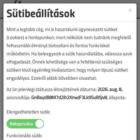
Sütibeállítások
×
Toggle
naviga
Mint a legtöbb cég, mi is használunk úgynevezett sütiket
(cookies) a honlapunkon, mert nélkülük nem tudnánk megfelelő
felhasználói élményt biztosítani és fontos funkciókat
működtetni. Ha beleegyezik a sütik használatába, válassza azok
Nyilatkozott a Mart Kft. a
elfogadását. Önnek lehetősége van a feltétlenül szükséges
VGF Szaklapnak a
sütiken kívül egyénileg kiválasztani, hogy milyen típusú sütiket
engedélyez. Ezekről alább bővebben olvashat.
csődeljárásról
Az ön jelenlegi státusza létrejöttének dátuma:
2026. aug. 8.
,
azonosítója:
GnBaydB8M7d2ih2XnwJF3Lk9SuB5jv8
, állapota:
2018. március 6. |
VGF online |
9108 |
Elengedhetetlen sütik:
Az alábbi tartalom archív, 8 éve frissült utoljára. A cikkben szereplő
információk mára aktualitásukat veszíthették, valamint a tartalom
helyenként hiányos lehet (képek, táblázatok stb.).
Funkcionális sütik: