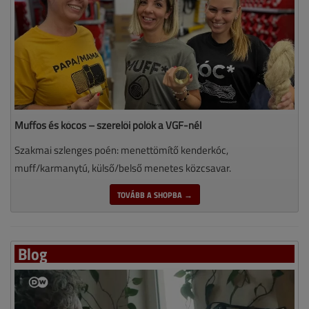
Muffos és kócos – szerelői pólók a VGF-nél
Szakmai szlenges poén: menettömítő kenderkóc,
muff/karmanytú, külső/belső menetes közcsavar.
TOVÁBB A SHOPBA →
Blog