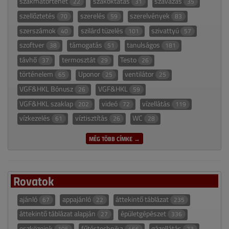
szakmatörténet
szakoktatás
szavazás
22
31
35
szellőztetés
szerelés
szerelvények
70
59
83
szerszámok
szilárd tüzelés
szivattyú
40
101
57
szoftver
támogatás
tanulságos
38
51
181
távhő
termosztát
Testo
37
29
26
történelem
Uponor
ventilátor
65
25
25
VGF&HKL Bónusz
VGF&HKL
26
59
VGF&HKL szaklap
videó
vízellátás
202
72
119
vízkezelés
víztisztítás
WC
61
26
28
MÉG TÖBB CÍMKE →
Rovatok
ajánló
appajánló
áttekintő táblázat
67
22
235
áttekintő táblázat alapján
épületgépészet
27
336
eszközeink
fűtéstechnika
gázellátás
105
466
73