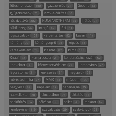
fűtési rendszer
gázszerelés
Geberit
150
21
23
gyűjtőkémény
hmv-előállítás
21
51
hőszivattyú
HUNGAROTHERM
hűtés
202
24
97
hűtőközeg
interjú
ISH
54
44
23
jogszabályok
karbantartás
kazán
102
92
144
kémény
kéményseprő
képzés
97
45
35
kereskedelem
kiállítás
klíma
78
82
173
Knauf
kompresszor
kondenzációs kazán
22
21
52
konvektor
környezetvédelem
koronavírus
35
24
42
légcsatorna
légkezelés
megújulók
21
54
25
méréstechnika
MMK
múzeum
47
23
100
nagyvilág
napelem
napenergia
49
37
35
napkollektor
okosotthon
oktatás
28
46
31
padlófűtés
pályázat
pellet
radiátor
34
53
28
47
rendezvény
szabályozás
szabványok
119
29
25