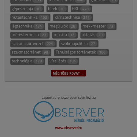
gépészninja
hírek
HKL
10
70
478
hűtéstechnika
klímatechnika
153
217
légtechnika
megújulók
mekkmester
134
28
73
méréstechnika
mustra
oktatás
23
12
10
szakmakörnyezet
szakmapolitika
229
27
szakmatörténet
Tanulságos történetek
98
100
technológia
vízellátás
128
184
MÉG TÖBB ROVAT →
Lapunkat rendszeresen szemlézi az
www.observer.hu