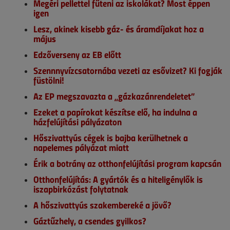
Megéri pellettel fűteni az iskolákat? Most éppen
igen
Lesz, akinek kisebb gáz- és áramdíjakat hoz a
május
Edzőverseny az EB előtt
Szennnyvízcsatornába vezeti az esővizet? Ki fogják
füstölni!
Az EP megszavazta a „gázkazánrendeletet”
Ezeket a papírokat készítse elő, ha indulna a
házfelújítási pályázaton
Hőszivattyús cégek is bajba kerülhetnek a
napelemes pályázat miatt
Érik a botrány az otthonfelújítási program kapcsán
Otthonfelújítás: A gyártók és a hiteligénylők is
iszapbirkózást folytatnak
A hőszivattyús szakembereké a jövő?
Gáztűzhely, a csendes gyilkos?