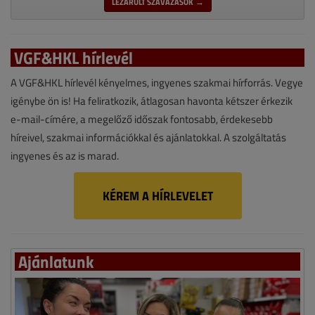
LEZÁRULT SZAVAZÁSOK →
VGF&HKL hírlevél
A VGF&HKL hírlevél kényelmes, ingyenes szakmai hírforrás. Vegye
igénybe ön is! Ha feliratkozik, átlagosan havonta kétszer érkezik
e-mail-címére, a megelőző időszak fontosabb, érdekesebb
híreivel, szakmai információkkal és ajánlatokkal. A szolgáltatás
ingyenes és az is marad.
KÉREM A HÍRLEVELET
Ajánlatunk