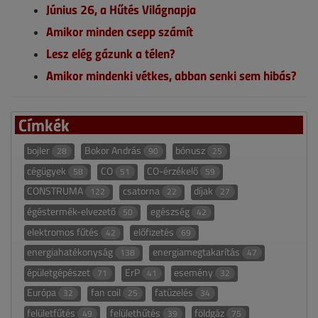
Június 26, a Hűtés Világnapja
Amikor minden csepp számít
Lesz elég gázunk a télen?
Amikor mindenki vétkes, abban senki sem hibás?
Címkék
bojler
Bokor András
bónusz
28
90
25
cégügyek
CO
CO-érzékelő
58
51
59
CONSTRUMA
csatorna
díjak
122
22
27
égéstermék-elvezető
egészség
50
42
elektromos fűtés
előfizetés
42
69
energiahatékonyság
energiamegtakarítás
138
47
épületgépészet
ErP
esemény
71
41
32
Európa
fan coil
fatüzelés
32
25
34
felületfűtés
felülethűtés
földgáz
49
39
75