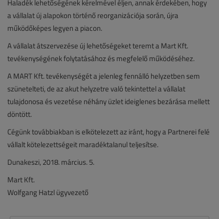
Haladék lehetőségének kérelmével éljen, annak érdekében, hogy
a vállalat új alapokon történő reorganizációja során, újra
működőképes legyen a piacon.
A vállalat átszervezése új lehetőségeket teremt a Mart Kft.
tevékenységének folytatásához és megfelelő működéséhez.
A MART Kft. tevékenységét a jelenleg fennálló helyzetben sem
szünetelteti, de az akut helyzetre való tekintettel a vállalat
tulajdonosa és vezetése néhány üzlet ideiglenes bezárása mellett
döntött.
Cégünk továbbiakban is elkötelezett az iránt, hogy a Partnerei felé
vállalt kötelezettségeit maradéktalanul teljesítse.
Dunakeszi, 2018. március. 5.
Mart Kft.
Wolfgang Hatzl ügyvezető