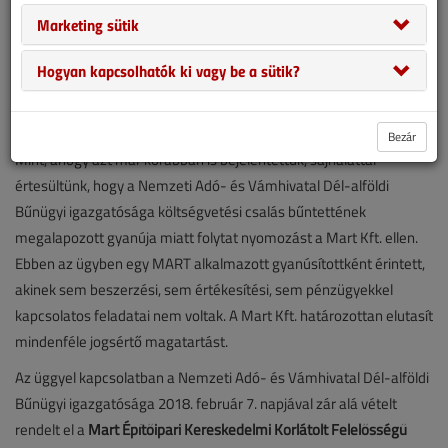
Marketing sütik
Hogyan kapcsolhatók ki vagy be a sütik?
Bezár
Mint, ahogy azt már korábban is bejelentettük, sajnálattal
értesültünk, hogy a Nemzeti Adó- és Vámhivatal Dél-alföldi
Bűnügyi igazgatósága költségvetési csalás bűntettének
megalapozott gyanúja miatt folytat nyomozást a Mart Kft. ellen.
Ebben az ügyben egy MART alkalmazott gyanúsítottként érintett,
akinek sem beszerzési, sem értékesítési, sem pénzügyekkel
kapcsolatos feladatai nem voltak. A Mart Kft. határozottan elutasít
mindenféle jogsértő magatartást.
Az üggyel kapcsolatban a Nemzeti Adó- és Vámhivatal Dél-alföldi
Bűnügyi igazgatósága 2018. február 7. napjával zár alá vételt
rendelt el a
Mart Építőipari Kereskedelmi Korlátolt Felelősségű