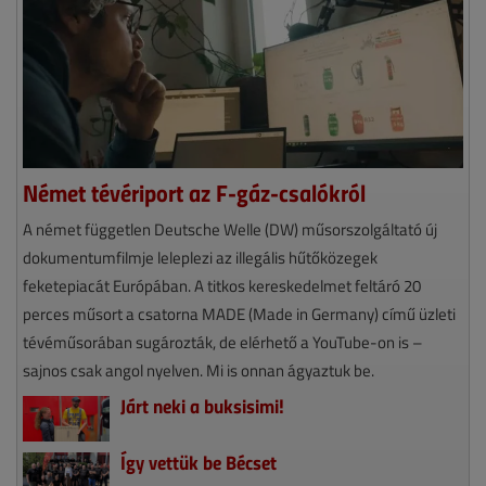
Német tévériport az F-gáz-csalókról
A német független Deutsche Welle (DW) műsorszolgáltató új
dokumentumfilmje leleplezi az illegális hűtőközegek
feketepiacát Európában. A titkos kereskedelmet feltáró 20
perces műsort a csatorna MADE (Made in Germany) című üzleti
tévéműsorában sugározták, de elérhető a YouTube-on is –
sajnos csak angol nyelven. Mi is onnan ágyaztuk be.
Járt neki a buksisimi!
Így vettük be Bécset