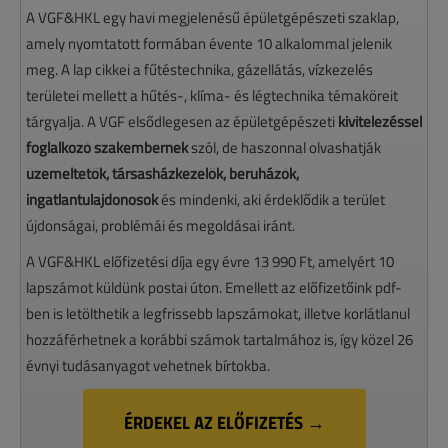
A VGF&HKL egy havi megjelenésű épületgépészeti szaklap,
amely nyomtatott formában évente 10 alkalommal jelenik
meg. A lap cikkei a fűtéstechnika, gázellátás, vízkezelés
területei mellett a hűtés-, klíma- és légtechnika témaköreit
tárgyalja. A VGF elsődlegesen az épületgépészeti
kivitelezéssel
foglalkozó szakembernek
szól, de haszonnal olvashatják
üzemeltetők, társasházkezelők, beruházók,
ingatlantulajdonosok
és mindenki, aki érdeklődik a terület
újdonságai, problémái és megoldásai iránt.
A VGF&HKL előfizetési díja egy évre 13 990 Ft, amelyért 10
lapszámot küldünk postai úton. Emellett az előfizetőink pdf-
ben is letölthetik a legfrissebb lapszámokat, illetve korlátlanul
hozzáférhetnek a korábbi számok tartalmához is, így közel 26
évnyi tudásanyagot vehetnek bírtokba.
ÉRDEKEL AZ ELŐFIZETÉS →