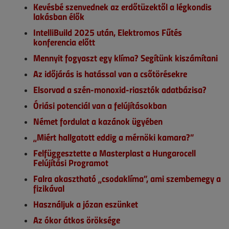
Kevésbé szenvednek az erdőtüzektől a légkondis
lakásban élők
IntelliBuild 2025 után, Elektromos Fűtés
konferencia előtt
Mennyit fogyaszt egy klíma? Segítünk kiszámítani
Az időjárás is hatással van a csőtörésekre
Elsorvad a szén-monoxid-riasztók adatbázisa?
Óriási potenciál van a felújításokban
Német fordulat a kazánok ügyében
„Miért hallgatott eddig a mérnöki kamara?”
Felfüggesztette a Masterplast a Hungarocell
Felújítási Programot
Falra akasztható „csodaklíma”, ami szembemegy a
fizikával
Használjuk a józan eszünket
Az ókor átkos öröksége