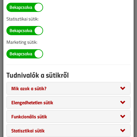
Statisztikai sütik:
Marketing sütik:
Tudnivalók a sütikről
Szilágyi László, a Víz-, Gáz-, Fűtéstechnika Szaklap kiadóvezetője
nyilatkozatot kért a Mart Kft. vezetésétől a boltbezárások
Mik azok a sütik?
kapcsán. Alább a Mart Kft. nyilatkozatát közöljük.
Elengedhetetlen sütik
Funkcionális sütik
Statisztikai sütik