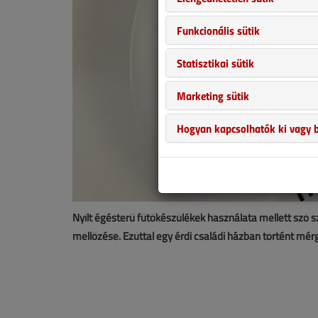
Funkcionális sütik
Statisztikai sütik
Marketing sütik
Hogyan kapcsolhatók ki vagy b
Nyílt égésterű fűtőkészülékek használata mellett szó s
mellőzése. Ezúttal egy érdi családi házban történt mérge