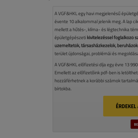
A VGF&HKL egy havi megjelenésű épületgé
évente 10 alkalommal jelenik meg. A lap cikk
mellett a hűtés-, klíma- és légtechnika té
épületgépészeti
kivitelezéssel foglalkozó
üzemeltetők, társasházkezelők, beruházók,
terület újdonságai, problémái és megoldásai
A VGF&HKL előfizetési díja egy évre 13 990
Emellett az előfizetőink pdf-ben is letölthet
hozzáférhetnek a korábbi számok tartalmáh
bírtokba.
ÉRDEKEL 
BE