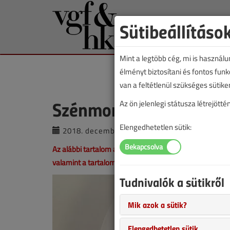
Sütibeállításo
Mint a legtöbb cég, mi is használ
élményt biztosítani és fontos fun
van a feltétlenül szükséges sütike
Szénmonoxid-mérgezés
Az ön jelenlegi státusza létrejöt
Elengedhetetlen sütik:
2018. december 19. |
VGF online |
2991 
Az alábbi tartalom archív, 8 éve frissült utoljára. A ci
valamint a tartalom helyenként hiányos lehet (képek, tá
Tudnivalók a sütikről
Mik azok a sütik?
Elengedhetetlen sütik