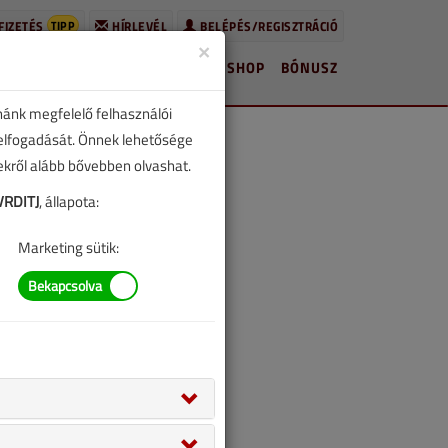
TIPP
FIZETÉS
HÍRLEVÉL
BELÉPÉS/REGISZTRÁCIÓ
×
HÍREK
LAPSZÁMOK
BLOG
SHOP
BÓNUSZ
nánk megfelelő felhasználói
 elfogadását. Önnek lehetősége
zekről alább bővebben olvashat.
RDITJ
, állapota:
Marketing sütik: