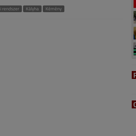
i rendszer
Kályha
Kémény