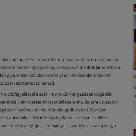
 családi házból szén-monoxid-mérgezés miatt szerda hajnalban
asztrófavédelmi Igazgatóság szóvivője. A tűzoltók kimutatták a
 két gyermeket, két idős személyt és két középkorút kellett
M
áz, ezért alattomosan támad.
S
y kis odafigyeléssel a szén-monoxid-mérgezéses tragédiák
m
erépkályhák cseréje, korszerűsítése lenne, de erre az esetek
égésterű kazánoknál ma már elengedhetetlen. Egy ilyen
rású ablakokkal ellátott helyiségekben, a rosszul szellőző
s tünetei a fejfájás, a hányinger, a szédülés, a zavartság, a