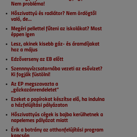
Nem probléma!
Hőszivattyú és radiátor? Nem ördögtől
való, de…
Megéri pellettel fűteni az iskolákat? Most
éppen igen
Lesz, akinek kisebb gáz- és áramdíjakat
hoz a május
Edzőverseny az EB előtt
Szennnyvízcsatornába vezeti az esővizet?
Ki fogják füstölni!
Az EP megszavazta a
„gázkazánrendeletet”
Ezeket a papírokat készítse elő, ha indulna
a házfelújítási pályázaton
Hőszivattyús cégek is bajba kerülhetnek a
napelemes pályázat miatt
Érik a botrány az otthonfelújítási program
kapcsán