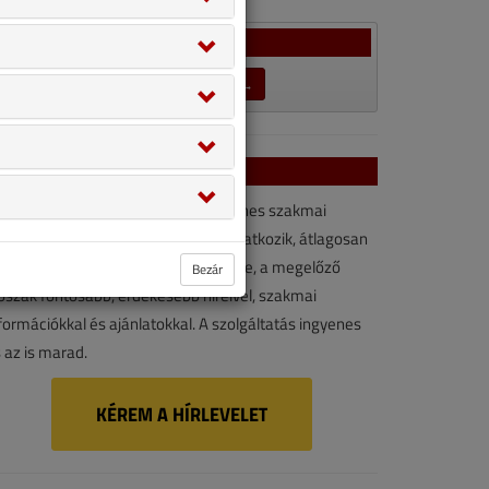
Szavazás
LEZÁRULT SZAVAZÁSOK →
VGF&HKL hírlevél
VGF&HKL hírlevél kényelmes, ingyenes szakmai
rforrás. Vegye igénybe ön is! Ha feliratkozik, átlagosan
vonta kétszer érkezik e-mail-címére, a megelőző
Bezár
őszak fontosabb, érdekesebb híreivel, szakmai
formációkkal és ajánlatokkal. A szolgáltatás ingyenes
 az is marad.
KÉREM A HÍRLEVELET