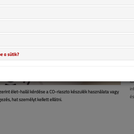
e a sütik?
A 
hí
ha
id
in
zerint élet-halál kérdése a CO-riasztó készülék használata vagy
és
zés, hat személyt kellett ellátni.