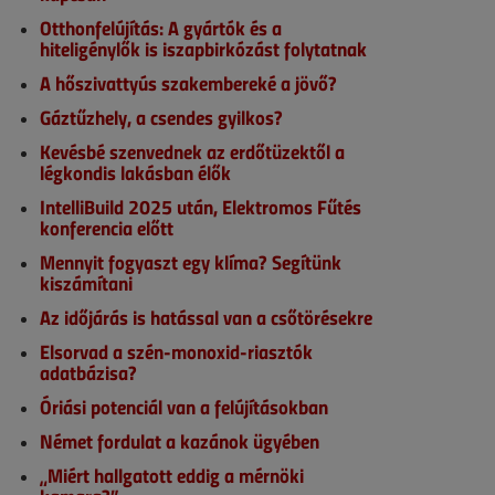
Otthonfelújítás: A gyártók és a
hiteligénylők is iszapbirkózást folytatnak
A hőszivattyús szakembereké a jövő?
Gáztűzhely, a csendes gyilkos?
Kevésbé szenvednek az erdőtüzektől a
légkondis lakásban élők
IntelliBuild 2025 után, Elektromos Fűtés
konferencia előtt
Mennyit fogyaszt egy klíma? Segítünk
kiszámítani
Az időjárás is hatással van a csőtörésekre
Elsorvad a szén-monoxid-riasztók
adatbázisa?
Óriási potenciál van a felújításokban
Német fordulat a kazánok ügyében
„Miért hallgatott eddig a mérnöki