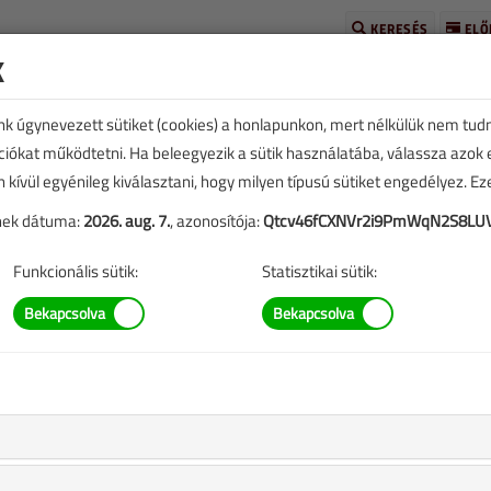
KERESÉS
ELŐ
k
unk úgynevezett sütiket (cookies) a honlapunkon, mert nélkülük nem tud
kciókat működtetni. Ha beleegyezik a sütik használatába, válassza azok
n kívül egyénileg kiválasztani, hogy milyen típusú sütiket engedélyez. E
 Érden
tének dátuma:
2026. aug. 7.
, azonosítója:
Qtcv46fCXNVr2i9PmWqN2S8LUV
Funkcionális sütik:
Statisztikai sütik:
|
kkben szereplő információk mára aktualitásukat veszíthették,
blázatok stb.).