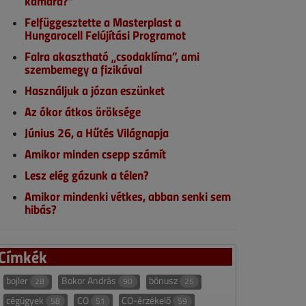
kamara?”
Felfüggesztette a Masterplast a
Hungarocell Felújítási Programot
Falra akasztható „csodaklíma”, ami
szembemegy a fizikával
Használjuk a józan eszünket
Az ókor átkos öröksége
Június 26, a Hűtés Világnapja
Amikor minden csepp számít
Lesz elég gázunk a télen?
Amikor mindenki vétkes, abban senki sem
hibás?
Címkék
bojler
Bokor András
bónusz
28
90
25
cégügyek
CO
CO-érzékelő
58
51
59