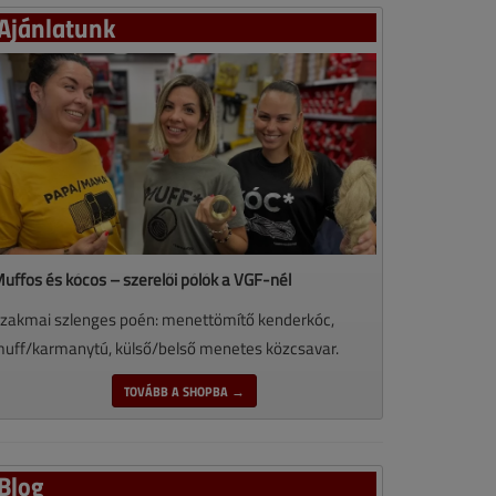
Ajánlatunk
uffos és kócos – szerelői pólók a VGF-nél
zakmai szlenges poén: menettömítő kenderkóc,
uff/karmanytú, külső/belső menetes közcsavar.
TOVÁBB A SHOPBA →
Blog