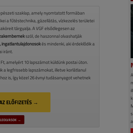
pészeti szaklap, amely nyomtatott formában
ei a fűtéstechnika, gázellátás, vízkezelés területei
maköreit tárgyalja. A VGF elsődlegesen az
 szakembernek
szól, de haszonnal olvashatják
 ingatlantulajdonosok
és mindenki, aki érdeklődik a
 iránt.
 Ft, amelyért 10 lapszámot küldünk postai úton.
ik a legfrissebb lapszámokat, illetve korlátlanul
A
oz is, így közel 26 évnyi tudásanyagot vehetnek
m
i
k
AZ ELŐFIZETÉS →
M
s
LEOLVASOK →
a