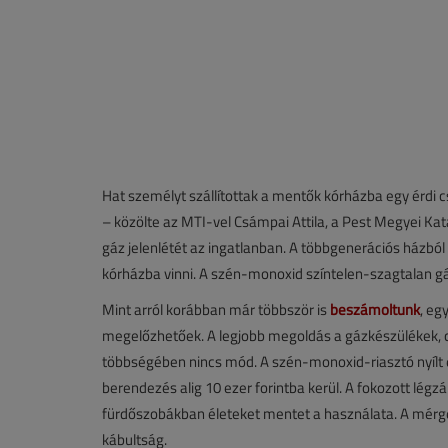
Hat személyt szállítottak a mentők kórházba egy érdi
– közölte az MTI-vel Csámpai Attila, a Pest Megyei Kat
gáz jelenlétét az ingatlanban. A többgenerációs házból
kórházba vinni. A szén-monoxid színtelen-szagtalan g
Mint arról korábban már többször is
beszámoltunk
, eg
megelőzhetőek. A legjobb megoldás a gázkészülékek, cs
többségében nincs mód. A szén-monoxid-riasztó nyílt 
berendezés alig 10 ezer forintba kerül. A fokozott légzá
fürdőszobákban életeket mentet a használata. A mérgezé
kábultság.