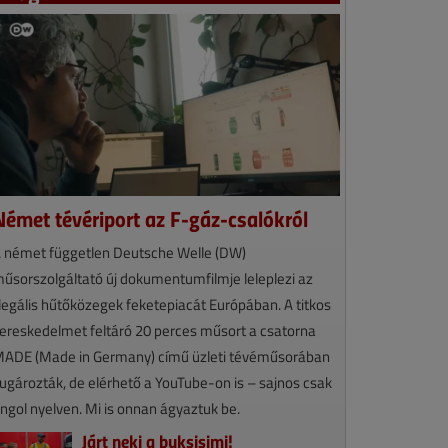
Német tévériport az F-gáz-csalókról
 német független Deutsche Welle (DW)
űsorszolgáltató új dokumentumfilmje leleplezi az
llegális hűtőközegek feketepiacát Európában. A titkos
ereskedelmet feltáró 20 perces műsort a csatorna
ADE (Made in Germany) című üzleti tévéműsorában
ugározták, de elérhető a YouTube-on is – sajnos csak
ngol nyelven. Mi is onnan ágyaztuk be.
Járt neki a buksisimi!