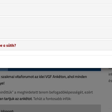
e a sütik?
A 
hí
ha
id
in
szakmai vitafórumot az idei VGF Ankéton, ahol minden
és
ye!
inőttük” a meghirdetett terem befogadóképességét, ezért
n tartjuk az ankétot
. Tehát a fontosabb infók:
Időpont: