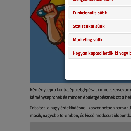
Funkcionális sütik
Statisztikai sütik
Marketing sütik
Hogyan kapcsolhatók ki vagy b
Kéményseprő kontra épületgépész címmel szervezünk 
kéményseprőnek és minden épületgépésznek ott a hel
Frissítés:
a nagy érdeklődésnek köszönhetően
hamar „k
másik, nagyobb teremben, és kissé módosult időpontba