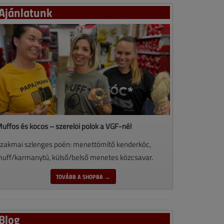
Ajánlatunk
uffos és kócos – szerelői pólók a VGF-nél
zakmai szlenges poén: menettömítő kenderkóc,
uff/karmanytú, külső/belső menetes közcsavar.
TOVÁBB A SHOPBA →
Blog