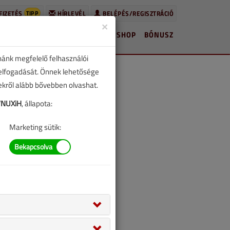
TIPP
FIZETÉS
HÍRLEVÉL
BELÉPÉS/REGISZTRÁCIÓ
×
HÍREK
LAPSZÁMOK
BLOG
SHOP
BÓNUSZ
nánk megfelelő felhasználói
 elfogadását. Önnek lehetősége
zekről alább bővebben olvashat.
VNUXiH
, állapota:
Marketing sütik: