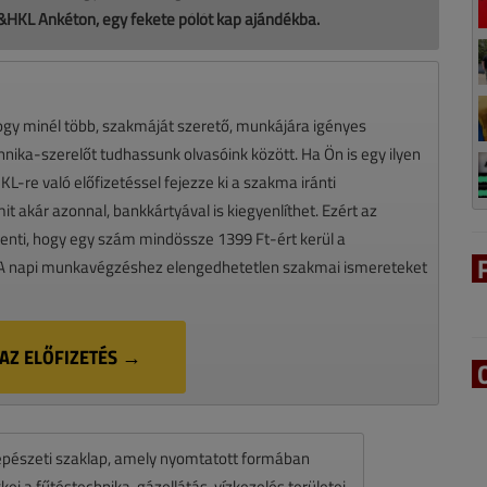
F&HKL Ankéton, egy fekete pólót kap ajándékba.
hogy minél több, szakmáját szerető, munkájára igényes
chnika-szerelőt tudhassunk olvasóink között. Ha Ön is egy ilyen
-re való előfizetéssel fejezze ki a szakma iránti
mit akár azonnal, bankkártyával is kiegyenlíthet. Ezért az
lenti, hogy egy szám mindössze 1399 Ft-ért kerül a
 A napi munkavégzéshez elengedhetetlen szakmai ismereteket
AZ ELŐFIZETÉS →
pészeti szaklap, amely nyomtatott formában
ei a fűtéstechnika, gázellátás, vízkezelés területei