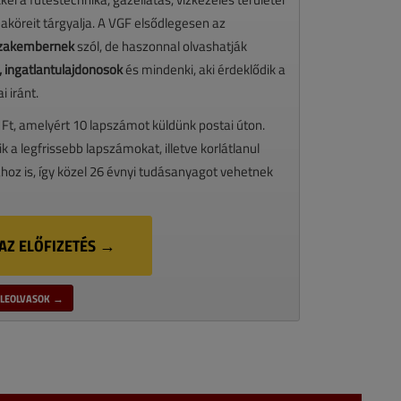
maköreit tárgyalja. A VGF elsődlegesen az
 szakembernek
szól, de haszonnal olvashatják
 ingatlantulajdonosok
és mindenki, aki érdeklődik a
 iránt.
 Ft, amelyért 10 lapszámot küldünk postai úton.
ik a legfrissebb lapszámokat, illetve korlátlanul
oz is, így közel 26 évnyi tudásanyagot vehetnek
AZ ELŐFIZETÉS →
LEOLVASOK →