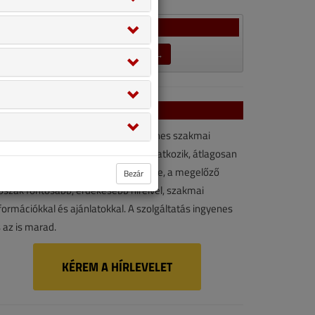
Szavazás
LEZÁRULT SZAVAZÁSOK →
VGF&HKL hírlevél
VGF&HKL hírlevél kényelmes, ingyenes szakmai
rforrás. Vegye igénybe ön is! Ha feliratkozik, átlagosan
vonta kétszer érkezik e-mail-címére, a megelőző
Bezár
őszak fontosabb, érdekesebb híreivel, szakmai
formációkkal és ajánlatokkal. A szolgáltatás ingyenes
 az is marad.
KÉREM A HÍRLEVELET