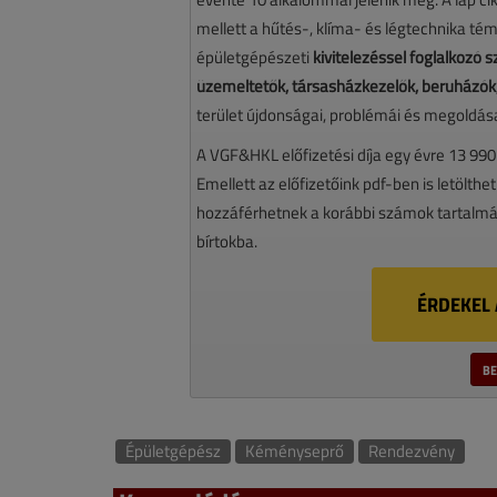
mellett a hűtés-, klíma- és légtechnika té
épületgépészeti
kivitelezéssel foglalkozó
üzemeltetők, társasházkezelők, beruházók,
terület újdonságai, problémái és megoldásai
A VGF&HKL előfizetési díja egy évre 13 990
Emellett az előfizetőink pdf-ben is letölthet
hozzáférhetnek a korábbi számok tartalmáh
bírtokba.
ÉRDEKEL 
BE
Épületgépész
Kéményseprő
Rendezvény