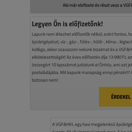
Aki már előfizető és részt vesz a VG
Legyen Ön is előfizetőnk!
Lapunk nem létezhet előfizetők nélkül, ezért fontos, 
épületgépészt, víz-, gáz-, fűtés-, hűtő-, klíma-, légte
kolléga, akkor szavazzon nekünk bizalmat és a VGF&HKL
elkötelezettségét! Az éves előfizetés díja 13 990 Ft, a
összegért 10 lapszámot juttatunk el Önhöz, ami azt je
postaládájába. Mit kapunk manapság ennyi pénzért?
biztosan nem!
ÉRDEKEL 
A VGF&HKL egy havi megjelenésű épületgé
évente 10 alkalommal jelenik meg. A lap cikk