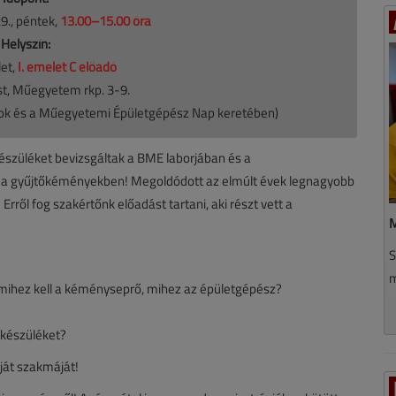
9., péntek,
13.00–15.00 óra
Helyszín:
et,
I. emelet C előadó
t, Műegyetem rkp. 3-9.
ok és a Műegyetemi Épületgépész Nap keretében)
észüléket bevizsgáltak a BME laborjában és a
ó a gyűjtőkéményekben! Megoldódott az elmúlt évek legnagyobb
ről fog szakértőnk előadást tartani, aki részt vett a
M
S
m
mihez kell a kéményseprő, mihez az épületgépész?
ázkészüléket?
aját szakmáját!