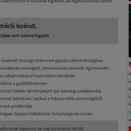
i eseményről! A részvétel ingyenes, de regisztrációhoz kötött.
tráció lezárult.
ciókat nem tudunk fogadni.
szakértő: bírósági történetek gázkészülékek témájában
észülékeket kiszolgáló, túlnyomással üzemelő égéstermék-
A
tes alkalmazásával kapcsolatos kérdések
m
zülékek a gyűjtőkéményen
i
tület Elnöke: kéményseprő ipar jelenlegi szabályozási
k
ásrendi ütközések, hatásai a felhasználók szemszögéből
M
ények problémája
s
Magyar Gázipari Vállalkozók Szövetségének elnöke
a
etőinknek ingyenes, de regisztrációhoz kötött.