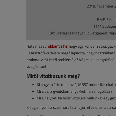
2019. november 2
BME, E épül
1111 Budapes
(Az Országos Magyar Épületgépész Nap
Hatalmasat
robbant a hír
, hogy egy kondenzációs gázk
Katasztrófavédelem megállapította, hogy használhat
szakmai vitát keltő problémája? Végre van megoldás?! Er
vizsgálaton!
Miről vitatkozunk még?
Ki hogyan értelmezi az új MBSZ módosításokat, 
Mi a baj a gyűjtőkéményekkel, mi a megoldás?
Mi a helyzet, ha hőszivattyúval váltunk ki egy g
Ki fogja nyerni a szakmai vitát? Jöjjön el és erősítse a s