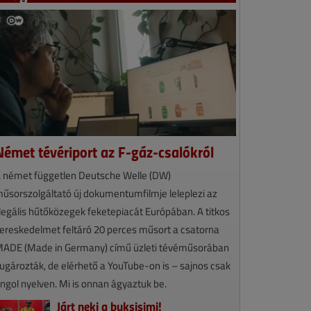
Német tévériport az F-gáz-csalókról
 német független Deutsche Welle (DW)
űsorszolgáltató új dokumentumfilmje leleplezi az
llegális hűtőközegek feketepiacát Európában. A titkos
ereskedelmet feltáró 20 perces műsort a csatorna
ADE (Made in Germany) című üzleti tévéműsorában
ugározták, de elérhető a YouTube-on is – sajnos csak
ngol nyelven. Mi is onnan ágyaztuk be.
Járt neki a buksisimi!