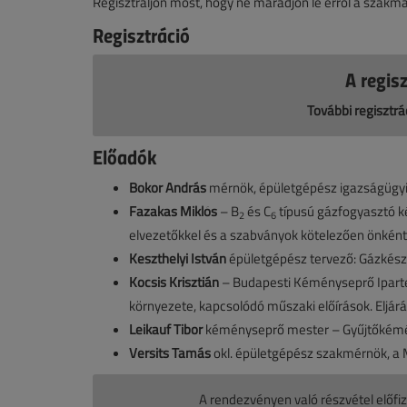
Regisztráljon most, hogy ne maradjon le erről a szakma
Regisztráció
A regisz
További regisztrá
Előadók
Bokor András
mérnök, épületgépész igazságügyi 
Fazakas Miklós
– B
és C
típusú gázfogyasztó k
2
6
elvezetőkkel és a szabványok kötelezően önkén
Keszthelyi István
épületgépész tervező: Gázkés
Kocsis Krisztián
– Budapesti Kéményseprő Ipartes
környezete, kapcsolódó műszaki előírások. Eljár
Leikauf Tibor
kéményseprő mester – Gyűjtőkém
Versits Tamás
okl. épületgépész szakmérnök, a 
A rendezvényen való részvétel előfiz