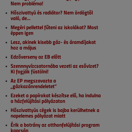
Nem probléma!
Hőszivattyú és radiátor? Nem ördögtől
való, de…
Megéri pellettel fűteni az iskolákat? Most
éppen igen
Lesz, akinek kisebb gáz- és áramdíjakat
hoz a május
Edzőverseny az EB előtt
Szennnyvízcsatornába vezeti az esővizet?
Ki fogják füstölni!
Az EP megszavazta a
„gázkazánrendeletet”
Ezeket a papírokat készítse elő, ha indulna
a házfelújítási pályázaton
Hőszivattyús cégek is bajba kerülhetnek a
napelemes pályázat miatt
Érik a botrány az otthonfelújítási program
kapcsán