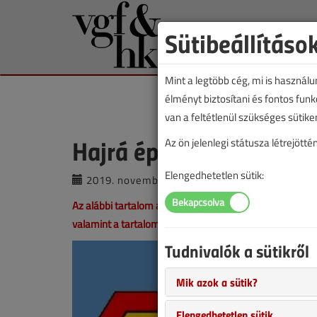
Sütibeállításo
Mint a legtöbb cég, mi is használ
élményt biztosítani és fontos fun
van a feltétlenül szükséges sütike
Hajrá épületgépészek! 
Az ön jelenlegi státusza létrejöt
Elengedhetetlen sütik:
2019. november 21. |
VGF&HKL online |
Az alábbi tartalom archív, 7 éve frissült utoljára. A ci
valamint a tartalom helyenként hiányos lehet (képek, tá
Tudnivalók a sütikről
Mik azok a sütik?
Elengedhetetlen sütik