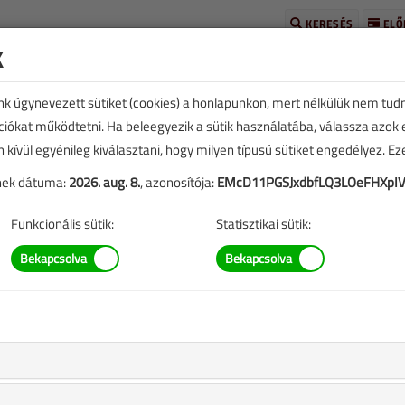
KERESÉS
ELŐ
k
unk úgynevezett sütiket (cookies) a honlapunkon, mert nélkülük nem tud
kciókat működtetni. Ha beleegyezik a sütik használatába, válassza azok
n kívül egyénileg kiválasztani, hogy milyen típusú sütiket engedélyez. E
Hajrá kéményseprők!
tének dátuma:
2026. aug. 8.
, azonosítója:
EMcD11PGSJxdbfLQ3LOeFHXpI
Funkcionális sütik:
Statisztikai sütik:
5219 |
kkben szereplő információk mára aktualitásukat veszíthették,
blázatok stb.).