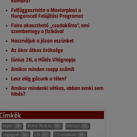
kamara?”
Felfüggesztette a Masterplast a
Hungarocell Felújítási Programot
Falra akasztható „csodaklíma”, ami
szembemegy a fizikával
Használjuk a józan eszünket
Az ókor átkos öröksége
Június 26, a Hűtés Világnapja
Amikor minden csepp számít
Lesz elég gázunk a télen?
Amikor mindenki vétkes, abban senki sem
hibás?
Címkék
bojler
Bokor András
bónusz
28
90
25
cégügyek
CO
CO-érzékelő
58
51
59