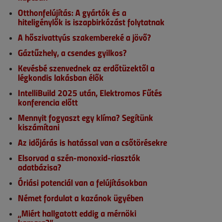
Otthonfelújítás: A gyártók és a
hiteligénylők is iszapbirkózást folytatnak
A hőszivattyús szakembereké a jövő?
Gáztűzhely, a csendes gyilkos?
Kevésbé szenvednek az erdőtüzektől a
légkondis lakásban élők
IntelliBuild 2025 után, Elektromos Fűtés
konferencia előtt
Mennyit fogyaszt egy klíma? Segítünk
kiszámítani
Az időjárás is hatással van a csőtörésekre
Elsorvad a szén-monoxid-riasztók
adatbázisa?
Óriási potenciál van a felújításokban
Német fordulat a kazánok ügyében
„Miért hallgatott eddig a mérnöki