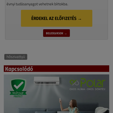
évnyi tudásanyagot vehetnek bírtokba.
ÉRDEKEL AZ ELŐFIZETÉS →
BELEOLVASOK →
hőszivattyú
Kapcsolódó