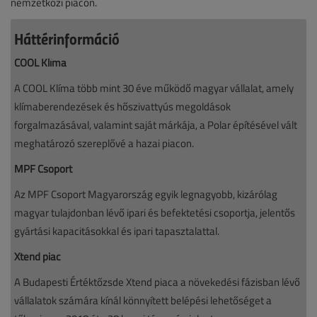
nemzetközi piacon.
Háttérinformáció
COOL Klíma
A COOL Klíma több mint 30 éve működő magyar vállalat, amely
klímaberendezések és hőszivattyús megoldások
forgalmazásával, valamint saját márkája, a Polar építésével vált
meghatározó szereplővé a hazai piacon.
MPF Csoport
Az MPF Csoport Magyarország egyik legnagyobb, kizárólag
magyar tulajdonban lévő ipari és befektetési csoportja, jelentős
gyártási kapacitásokkal és ipari tapasztalattal.
Xtend piac
A Budapesti Értéktőzsde Xtend piaca a növekedési fázisban lévő
vállalatok számára kínál könnyített belépési lehetőséget a