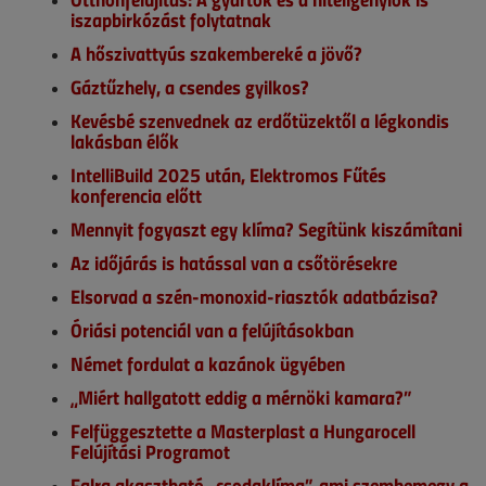
iszapbirkózást folytatnak
A hőszivattyús szakembereké a jövő?
Gáztűzhely, a csendes gyilkos?
Kevésbé szenvednek az erdőtüzektől a légkondis
lakásban élők
IntelliBuild 2025 után, Elektromos Fűtés
konferencia előtt
Mennyit fogyaszt egy klíma? Segítünk kiszámítani
Az időjárás is hatással van a csőtörésekre
Elsorvad a szén-monoxid-riasztók adatbázisa?
Óriási potenciál van a felújításokban
Német fordulat a kazánok ügyében
„Miért hallgatott eddig a mérnöki kamara?”
Felfüggesztette a Masterplast a Hungarocell
Felújítási Programot
Falra akasztható „csodaklíma”, ami szembemegy a