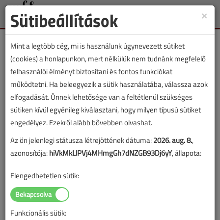
Sütibeállítások
×
Toggle
naviga
Mint a legtöbb cég, mi is használunk úgynevezett sütiket
(cookies) a honlapunkon, mert nélkülük nem tudnánk megfelelő
felhasználói élményt biztosítani és fontos funkciókat
működtetni. Ha beleegyezik a sütik használatába, válassza azok
Tőzsdére lépett a COOL
elfogadását. Önnek lehetősége van a feltétlenül szükséges
Klíma
sütiken kívül egyénileg kiválasztani, hogy milyen típusú sütiket
engedélyez. Ezekről alább bővebben olvashat.
2026. január 19. | támogatott cikk |
Az ön jelenlegi státusza létrejöttének dátuma:
2026. aug. 8.
,
azonosítója:
hiVkMkLlPVj4MHmgGh7dNZGB93Dj6yY
, állapota:
Elengedhetetlen sütik:
Funkcionális sütik: