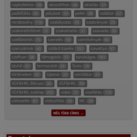
napkollektor
okosotthon
oktatás
28
46
31
padlófűtés
pályázat
pellet
radiátor
34
53
28
47
rendezvény
szabályozás
szabványok
119
29
25
szakmatörténet
szakoktatás
szavazás
22
31
35
szellőztetés
szerelés
szerelvények
70
59
83
szerszámok
szilárd tüzelés
szivattyú
40
101
57
szoftver
támogatás
tanulságos
38
51
181
távhő
termosztát
Testo
37
29
26
történelem
Uponor
ventilátor
65
25
25
VGF&HKL Bónusz
VGF&HKL
26
59
VGF&HKL szaklap
videó
vízellátás
202
72
119
vízkezelés
víztisztítás
WC
61
26
28
MÉG TÖBB CÍMKE →