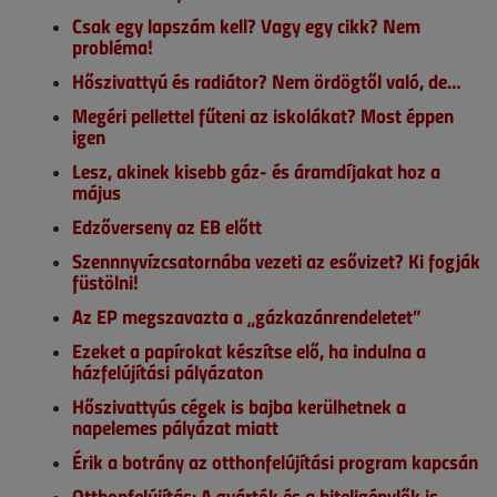
Csak egy lapszám kell? Vagy egy cikk? Nem
probléma!
Hőszivattyú és radiátor? Nem ördögtől való, de…
Megéri pellettel fűteni az iskolákat? Most éppen
igen
Lesz, akinek kisebb gáz- és áramdíjakat hoz a
május
Edzőverseny az EB előtt
Szennnyvízcsatornába vezeti az esővizet? Ki fogják
füstölni!
Az EP megszavazta a „gázkazánrendeletet”
Ezeket a papírokat készítse elő, ha indulna a
házfelújítási pályázaton
Hőszivattyús cégek is bajba kerülhetnek a
napelemes pályázat miatt
Érik a botrány az otthonfelújítási program kapcsán
Otthonfelújítás: A gyártók és a hiteligénylők is