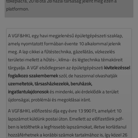
tőkepiacra, 2018 óta 28 hazai társaság jelent meg ezen a
platformon.
A VGF&HKL egy havi megjelenésű épületgépészeti szaklap,
amely nyomtatott formában évente 10 alkalommal jelenik
meg. A lap cikkei a fűtéstechnika, gázellátás, vízkezelés
területei mellett a hűtés-, klíma- és légtechnika témaköreit
tárgyalja. A VGF elsődlegesen az épületgépészeti
kivitelezéssel
foglalkozó szakembernek
szól, de haszonnal olvashatják
üzemeltetők, társasházkezelők, beruházók,
ingatlantulajdonosok
és mindenki, aki érdeklődik a terület
újdonságai, problémái és megoldásai iránt.
A VGF&HKL előfizetési díja egy évre 13 990 Ft, amelyért 10
lapszámot küldünk postai úton. Emellett az előfizetőink pdf-
ben is letölthetik a legfrissebb lapszámokat, illetve korlátlanul
hozzáférhetnek a korábbi számok tartalmához is, így közel 26