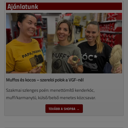
Ajánlatunk
Muffos és kócos – szerelői pólók a VGF-nél
Szakmai szlenges poén: menettömítő kenderkóc,
muff/karmanytú, külső/belső menetes közcsavar.
TOVÁBB A SHOPBA →