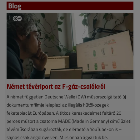
Blog
Német tévériport az F-gáz-csalókról
A német független Deutsche Welle (DW) műsorszolgáltató új
dokumentumfilmje leleplezi az illegális hűtőközegek
feketepiacát Európában. A titkos kereskedelmet feltáró 20
perces műsort a csatorna MADE (Made in Germany) című üzleti
tévéműsorában sugározták, de elérhető a YouTube-on is –
sajnos csak angol nyelven. Mi is onnan ágyaztuk be.