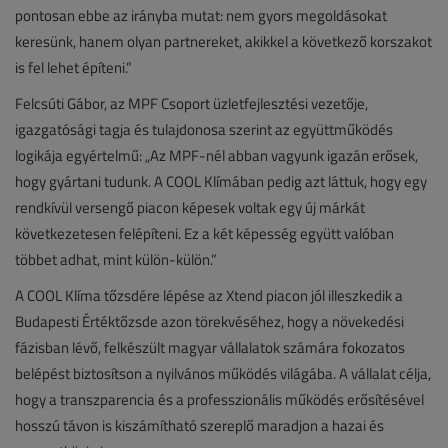
pontosan ebbe az irányba mutat: nem gyors megoldásokat
keresünk, hanem olyan partnereket, akikkel a következő korszakot
is fel lehet építeni.”
Felcsúti Gábor, az MPF Csoport üzletfejlesztési vezetője,
igazgatósági tagja és tulajdonosa szerint az együttműködés
logikája egyértelmű: „Az MPF-nél abban vagyunk igazán erősek,
hogy gyártani tudunk. A COOL Klímában pedig azt láttuk, hogy egy
rendkívül versengő piacon képesek voltak egy új márkát
következetesen felépíteni. Ez a két képesség együtt valóban
többet adhat, mint külön-külön.”
A COOL Klíma tőzsdére lépése az Xtend piacon jól illeszkedik a
Budapesti Értéktőzsde azon törekvéséhez, hogy a növekedési
fázisban lévő, felkészült magyar vállalatok számára fokozatos
belépést biztosítson a nyilvános működés világába. A vállalat célja,
hogy a transzparencia és a professzionális működés erősítésével
hosszú távon is kiszámítható szereplő maradjon a hazai és