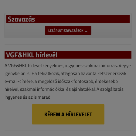
Szavazás
LEZÁRULT SZAVAZÁSOK →
VGF&HKL hírlevél
A VGF&HKL hírlevél kényelmes, ingyenes szakmai hírforrás. Vegye
igénybe ön is! Ha feliratkozik, átlagosan havonta kétszer érkezik
e-mail-címére, a megelőző időszak fontosabb, érdekesebb
híreivel, szakmai információkkal és ajánlatokkal. A szolgáltatás
ingyenes és az is marad.
KÉREM A HÍRLEVELET