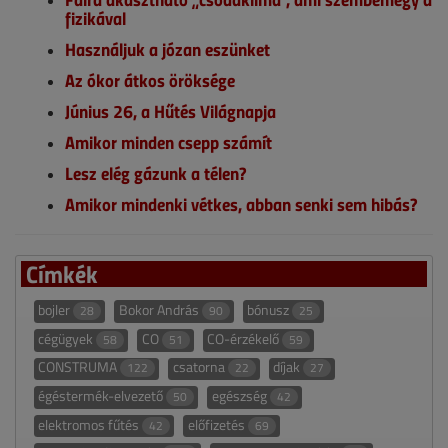
fizikával
Használjuk a józan eszünket
Az ókor átkos öröksége
Június 26, a Hűtés Világnapja
Amikor minden csepp számít
Lesz elég gázunk a télen?
Amikor mindenki vétkes, abban senki sem hibás?
Címkék
bojler
Bokor András
bónusz
28
90
25
cégügyek
CO
CO-érzékelő
58
51
59
CONSTRUMA
csatorna
díjak
122
22
27
égéstermék-elvezető
egészség
50
42
elektromos fűtés
előfizetés
42
69