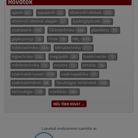
Rovatok
ajánló
appajánló
áttekintő táblázat
67
22
235
áttekintő táblázat alapján
épületgépészet
27
336
eszközeink
fűtéstechnika
gázellátás
105
466
73
gépészninja
hírek
HKL
10
70
478
hűtéstechnika
klímatechnika
153
217
légtechnika
megújulók
mekkmester
134
28
73
méréstechnika
mustra
oktatás
23
12
10
szakmakörnyezet
szakmapolitika
229
27
szakmatörténet
Tanulságos történetek
98
100
technológia
vízellátás
128
184
MÉG TÖBB ROVAT →
Lapunkat rendszeresen szemlézi az