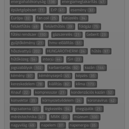
energiahatékonyság
energiamegtakarítás
138
47
épületgépészet
ErP
esemény
71
41
32
Európa
fan coil
fatüzelés
32
25
34
felületfűtés
felülethűtés
földgáz
49
39
75
fűtési rendszer
gázszerelés
Geberit
150
21
23
gyűjtőkémény
hmv-előállítás
21
51
hőszivattyú
HUNGAROTHERM
hűtés
202
24
97
hűtőközeg
interjú
ISH
54
44
23
jogszabályok
karbantartás
kazán
102
92
144
kémény
kéményseprő
képzés
97
45
35
kereskedelem
kiállítás
klíma
78
82
173
Knauf
kompresszor
kondenzációs kazán
22
21
52
konvektor
környezetvédelem
koronavírus
35
24
42
légcsatorna
légkezelés
megújulók
21
54
25
méréstechnika
MMK
múzeum
47
23
100
nagyvilág
napelem
napenergia
49
37
35