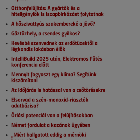
Otthonfelújítás: A gyártók és a
hiteligénylők is iszapbirkózást folytatnak
A hőszivattyús szakembereké a jövő?
Gáztűzhely, a csendes gyilkos?
Kevésbé szenvednek az erdőtüzektől a
légkondis lakásban élők
IntelliBuild 2025 után, Elektromos Fűtés
konferencia előtt
Mennyit fogyaszt egy klíma? Segítünk
kiszámítani
Az időjárás is hatással van a csőtörésekre
Elsorvad a szén-monoxid-riasztók
adatbázisa?
Óriási potenciál van a felújításokban
Német fordulat a kazánok ügyében
„Miért hallgatott eddig a mérnöki