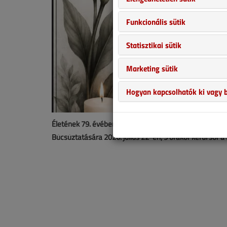
Funkcionális sütik
Statisztikai sütik
Marketing sütik
Hogyan kapcsolhatók ki vagy b
Életének 79. évében elhunyt dr. Csoknyai István épüle
Búcsúztatására 2026. július 22-én, 9 órakor kerül sor 