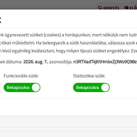
KERESÉS
ELŐ
k
unk úgynevezett sütiket (cookies) a honlapunkon, mert nélkülük nem tud
kciókat működtetni. Ha beleegyezik a sütik használatába, válassza azok
n kívül egyénileg kiválasztani, hogy milyen típusú sütiket engedélyez. E
tván
tének dátuma:
2026. aug. 7.
, azonosítója:
n3RTXadTkjKtHmbxZj3Ws9Q98z
Funkcionális sütik:
Statisztikai sütik:
|