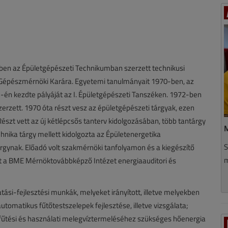
ben az Épületgépészeti Technikumban szerzett technikusi
E Gépészmérnöki Karára. Egyetemi tanulmányait 1970-ben, az
-én kezdte pályáját az I. Épületgépészeti Tanszéken. 1972-ben
rzett. 1970 óta részt vesz az épületgépészeti tárgyak, ezen
Részt vett az új kétlépcsős tanterv kidolgozásában, több tantárgy
M
hnika tárgy mellett kidolgozta az Épületenergetika
S
árgynak. Előadó volt szakmérnöki tanfolyamon és a kiegészítő
m
t a BME Mérnöktovábbképző Intézet energiaauditori és
tási-fejlesztési munkák, melyeket irányított, illetve melyekben
automatikus fűtőtestszelepek fejlesztése, illetve vizsgálata;
 fűtési és használati melegvíztermeléséhez szükséges hőenergia