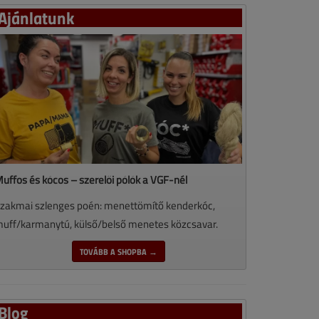
Ajánlatunk
uffos és kócos – szerelői pólók a VGF-nél
zakmai szlenges poén: menettömítő kenderkóc,
uff/karmanytú, külső/belső menetes közcsavar.
TOVÁBB A SHOPBA →
Blog