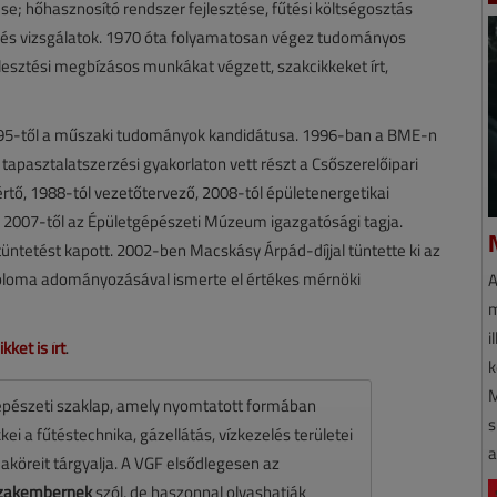
ése; hőhasznosító rendszer fejlesztése, fűtési költségosztás
k és vizsgálatok. 1970 óta folyamatosan végez tudományos
esztési megbízásos munkákat végzett, szakcikkeket írt,
995-től a műszaki tudományok kandidátusa. 1996-ban a BME-n
apasztalatszerzési gyakorlaton vett részt a Csőszerelőipari
rtő, 1988-tól vezetőtervező, 2008-tól épületenergetikai
 2007-től az Épületgépészeti Múzeum igazgatósági tagja.
üntetést kapott. 2002-ben Macskásy Árpád-díjjal tüntette ki az
ploma adományozásával ismerte el értékes mérnöki
A
m
i
ket is írt
.
k
M
pészeti szaklap, amely nyomtatott formában
s
ei a fűtéstechnika, gázellátás, vízkezelés területei
a
maköreit tárgyalja. A VGF elsődlegesen az
 szakembernek
szól, de haszonnal olvashatják