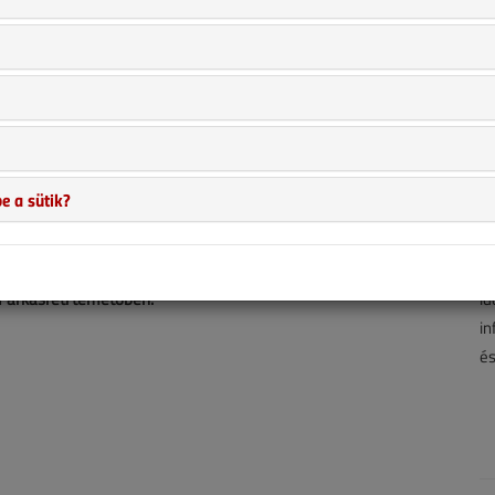
e a sütik?
A 
hí
tgépész mérnök, egyetemi oktató, lapunk szerzője.
ha
a Farkasréti temetőben.
id
in
és