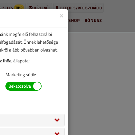
TIPP
FIZETÉS
HÍRLEVÉL
BELÉPÉS/REGISZTRÁCIÓ
×
HÍREK
LAPSZÁMOK
BLOG
SHOP
BÓNUSZ
nánk megfelelő felhasználói
 elfogadását. Önnek lehetősége
zekről alább bővebben olvashat.
z1h6a
, állapota:
Marketing sütik: