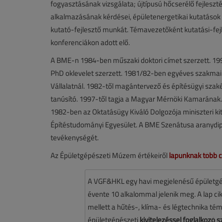
fogyasztásának vizsgálata; újtípusú hőcserélő fejleszt
alkalmazásának kérdései, épületenergetikai kutatáso
kutató-fejlesztő munkát. Témavezetőként kutatási-fejl
konferenciákon adott elő.
A BME-n 1984-ben műszaki doktori címet szerzett. 1
PhD oklevelet szerzett. 1981/82-ben egyéves szakmai t
Vállalatnál. 1982-től magántervező és építésügyi szaké
tanúsító. 1997-től tagja a Magyar Mérnöki Kamarának.
1982-ben az Oktatásügy Kiváló Dolgozója miniszteri kit
Építéstudományi Egyesület. A BME Szenátusa aranydi
tevékenységét.
Az Épületgépészeti Múzem értékeiről
lapunknak több cik
A VGF&HKL egy havi megjelenésű épületgé
évente 10 alkalommal jelenik meg. A lap cikk
mellett a hűtés-, klíma- és légtechnika té
épületgépészeti
kivitelezéssel foglalkozó