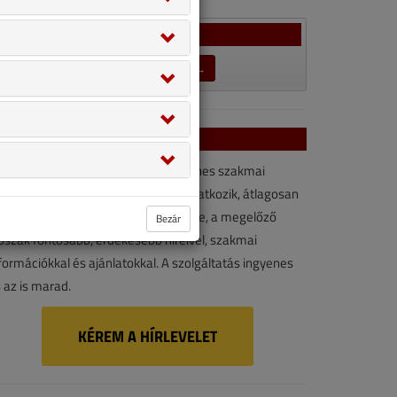
Szavazás
LEZÁRULT SZAVAZÁSOK →
VGF&HKL hírlevél
VGF&HKL hírlevél kényelmes, ingyenes szakmai
rforrás. Vegye igénybe ön is! Ha feliratkozik, átlagosan
vonta kétszer érkezik e-mail-címére, a megelőző
Bezár
őszak fontosabb, érdekesebb híreivel, szakmai
formációkkal és ajánlatokkal. A szolgáltatás ingyenes
 az is marad.
KÉREM A HÍRLEVELET