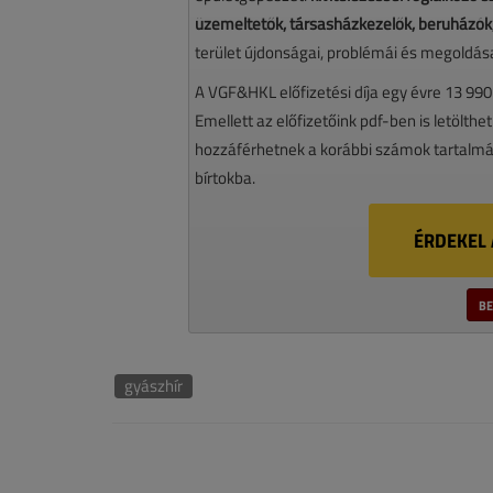
üzemeltetők, társasházkezelők, beruházók,
terület újdonságai, problémái és megoldásai
A VGF&HKL előfizetési díja egy évre 13 990
Emellett az előfizetőink pdf-ben is letölthet
hozzáférhetnek a korábbi számok tartalmáh
bírtokba.
ÉRDEKEL 
BE
gyászhír