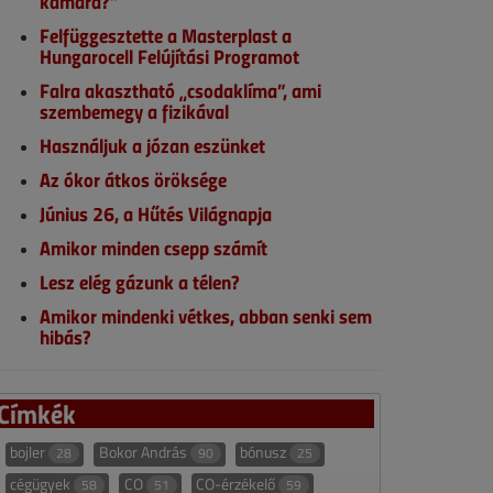
kamara?”
Felfüggesztette a Masterplast a
Hungarocell Felújítási Programot
Falra akasztható „csodaklíma”, ami
szembemegy a fizikával
Használjuk a józan eszünket
Az ókor átkos öröksége
Június 26, a Hűtés Világnapja
Amikor minden csepp számít
Lesz elég gázunk a télen?
Amikor mindenki vétkes, abban senki sem
hibás?
Címkék
bojler
Bokor András
bónusz
28
90
25
cégügyek
CO
CO-érzékelő
58
51
59