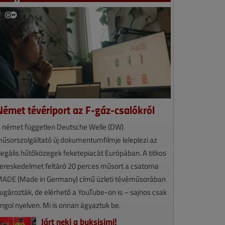
Német tévériport az F-gáz-csalókról
 német független Deutsche Welle (DW)
űsorszolgáltató új dokumentumfilmje leleplezi az
llegális hűtőközegek feketepiacát Európában. A titkos
ereskedelmet feltáró 20 perces műsort a csatorna
ADE (Made in Germany) című üzleti tévéműsorában
ugározták, de elérhető a YouTube-on is – sajnos csak
ngol nyelven. Mi is onnan ágyaztuk be.
Járt neki a buksisimi!