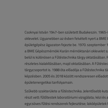
Csoknyai István 1947-ben született Budakeszin. 1965-
oklevelet. Ugyanebben az évben felvételt nyert a BM
épületgépész ágazaton fejezte be. 1970. szeptember 1
a BME Gépészmérnöki Karán mérnöktanári oklevelet sze
belül is különösen a Fűtéstechnika tárgy oktatásában. 
részletes kialakításában, majd oktatásában. A Fűtéstec
tárgycsoportot is. 1988 óta előadója a Fűtéstechnika t
képzésben. 2005 és 2018 között rendszeresen előadot
épületenergetikai tanfolyamain.
Szűkebb szakterülete a fűtéstechnika. Jelentősebb kuta
részt vett: fűtőtestek laboratóriumi vizsgálata; kézi és 
egycsöves fűtési rendszerek fejlesztése; lakóépületek