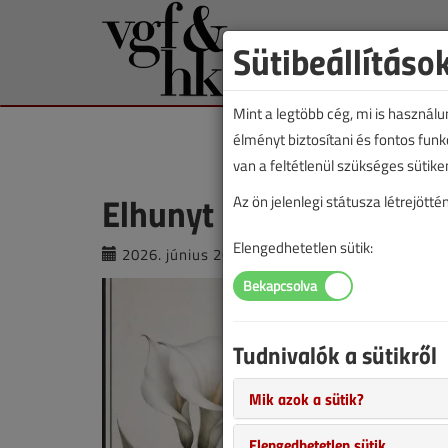
Sütibeállításo
Mint a legtöbb cég, mi is használ
élményt biztosítani és fontos fun
van a feltétlenül szükséges sütike
Elhunyt dr. Csoknyai Is
Az ön jelenlegi státusza létrejöt
Elengedhetetlen sütik:
2026. június 26. |
VGF&HKL online |
594 
Tudnivalók a sütikről
Mik azok a sütik?
Elengedhetetlen sütik