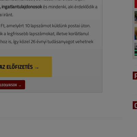
 ingatlantulajdonosok
és mindenki, aki érdeklődik a
 iránt.
 Ft, amelyért 10 lapszámot küldünk postai úton.
ik a legfrissebb lapszámokat, illetve korlátlanul
oz is, így közel 26 évnyi tudásanyagot vehetnek
AZ ELŐFIZETÉS →
LEOLVASOK →