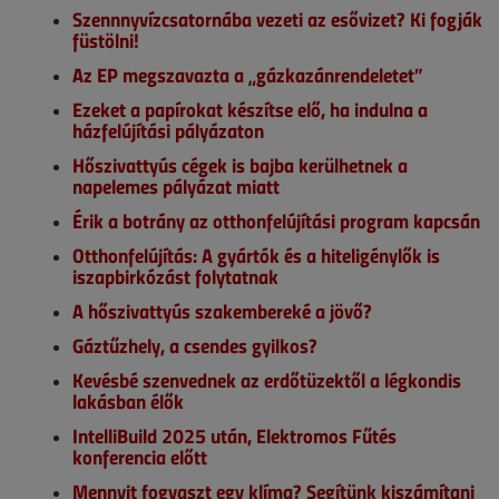
Szennnyvízcsatornába vezeti az esővizet? Ki fogják
füstölni!
Az EP megszavazta a „gázkazánrendeletet”
Ezeket a papírokat készítse elő, ha indulna a
házfelújítási pályázaton
Hőszivattyús cégek is bajba kerülhetnek a
napelemes pályázat miatt
Érik a botrány az otthonfelújítási program kapcsán
Otthonfelújítás: A gyártók és a hiteligénylők is
iszapbirkózást folytatnak
A hőszivattyús szakembereké a jövő?
Gáztűzhely, a csendes gyilkos?
Kevésbé szenvednek az erdőtüzektől a légkondis
lakásban élők
IntelliBuild 2025 után, Elektromos Fűtés
konferencia előtt
Mennyit fogyaszt egy klíma? Segítünk kiszámítani