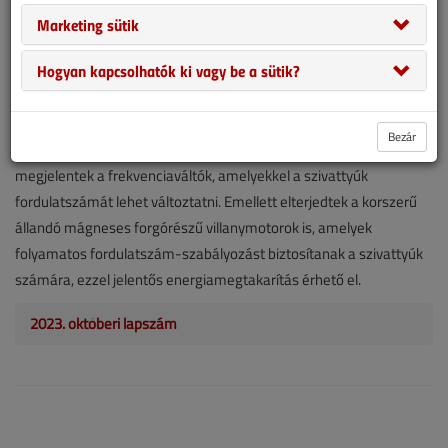
megtakarítani?
Marketing sütik
2023. október 2. |
1335
Hogyan kapcsolhatók ki vagy be a sütik?
A keringtetőszivattyúk fordulatszám-szabályozására régóta
fennáll az igény. Nedvestengelyű keringtetőszivattyúk esetén ezt
régebben jellemzően három, kézzel átkapcsolható fokozattal
Bezár
oldották meg. Az elektronikai technológiák fejlődésével
megjelentek a frekvenciaváltók, amelyekkel a szivattyúk
fordulatszámát lehet változtatni. Emellett elterjedtek a korszerű
állandó mágneses forgórészű villanymotorok is, amelyek
folyamatos fordulatszám-szabályozást biztosítanak a szivattyúk
számára, ezzel jelentős energiamegtakarítás érhető el.
2023. októberi lapszám