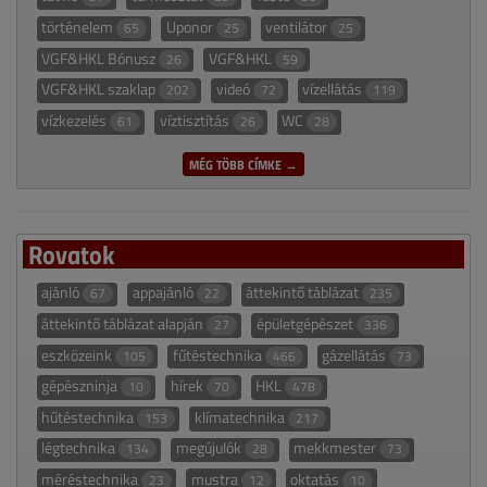
történelem
Uponor
ventilátor
65
25
25
VGF&HKL Bónusz
VGF&HKL
26
59
VGF&HKL szaklap
videó
vízellátás
202
72
119
vízkezelés
víztisztítás
WC
61
26
28
MÉG TÖBB CÍMKE →
Rovatok
ajánló
appajánló
áttekintő táblázat
67
22
235
áttekintő táblázat alapján
épületgépészet
27
336
eszközeink
fűtéstechnika
gázellátás
105
466
73
gépészninja
hírek
HKL
10
70
478
hűtéstechnika
klímatechnika
153
217
légtechnika
megújulók
mekkmester
134
28
73
méréstechnika
mustra
oktatás
23
12
10