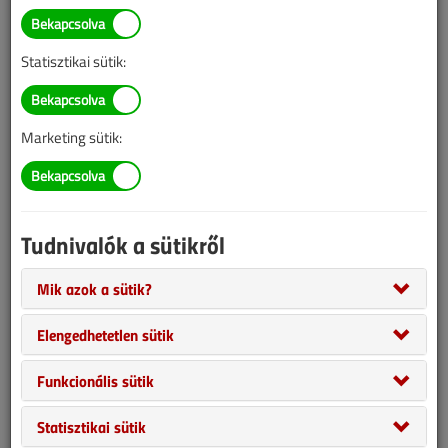
Statisztikai sütik:
Marketing sütik:
Tudnivalók a sütikről
Mik azok a sütik?
Elengedhetetlen sütik
Funkcionális sütik
Hogyan tudunk keringtetőszivattyúval energiát
Statisztikai sütik