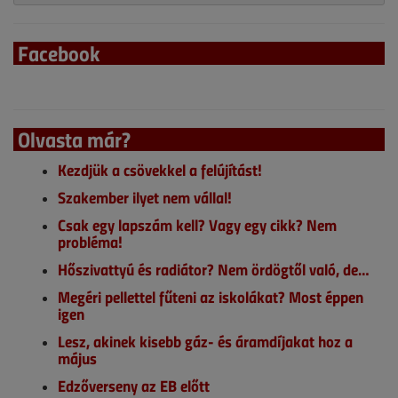
Facebook
Olvasta már?
Kezdjük a csövekkel a felújítást!
Szakember ilyet nem vállal!
Csak egy lapszám kell? Vagy egy cikk? Nem
probléma!
Hőszivattyú és radiátor? Nem ördögtől való, de…
Megéri pellettel fűteni az iskolákat? Most éppen
igen
Lesz, akinek kisebb gáz- és áramdíjakat hoz a
május
Edzőverseny az EB előtt