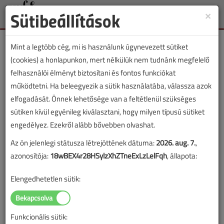
Sütibeállítások
×
Toggle
naviga
Mint a legtöbb cég, mi is használunk úgynevezett sütiket
(cookies) a honlapunkon, mert nélkülük nem tudnánk megfelelő
felhasználói élményt biztosítani és fontos funkciókat
működtetni. Ha beleegyezik a sütik használatába, válassza azok
Bányik Tamás
elfogadását. Önnek lehetősége van a feltétlenül szükséges
sütiken kívül egyénileg kiválasztani, hogy milyen típusú sütiket
engedélyez. Ezekről alább bővebben olvashat.
SZERZŐK LISTÁJA
Az ön jelenlegi státusza létrejöttének dátuma:
2026. aug. 7.
,
azonosítója:
18wBEX4r28HSylzXhZTneExLzLelFqh
, állapota:
1055 |
|
Elengedhetetlen sütik:
Bányik Tamás cikkei
Funkcionális sütik: