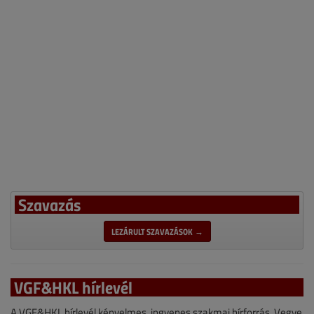
Szavazás
LEZÁRULT SZAVAZÁSOK →
VGF&HKL hírlevél
A VGF&HKL hírlevél kényelmes, ingyenes szakmai hírforrás. Vegye