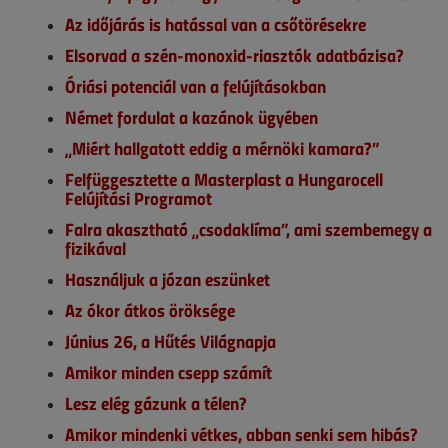
Az időjárás is hatással van a csőtörésekre
Elsorvad a szén-monoxid-riasztók adatbázisa?
Óriási potenciál van a felújításokban
Német fordulat a kazánok ügyében
„Miért hallgatott eddig a mérnöki kamara?”
Felfüggesztette a Masterplast a Hungarocell
Felújítási Programot
Falra akasztható „csodaklíma”, ami szembemegy a
fizikával
Használjuk a józan eszünket
Az ókor átkos öröksége
Június 26, a Hűtés Világnapja
Amikor minden csepp számít
Lesz elég gázunk a télen?
Amikor mindenki vétkes, abban senki sem hibás?