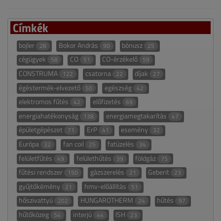
Címkék
bojler
Bokor András
bónusz
28
90
25
cégügyek
CO
CO-érzékelő
58
51
59
CONSTRUMA
csatorna
díjak
122
22
27
égéstermék-elvezető
egészség
50
42
elektromos fűtés
előfizetés
42
69
energiahatékonyság
energiamegtakarítás
138
47
épületgépészet
ErP
esemény
71
41
32
Európa
fan coil
fatüzelés
32
25
34
felületfűtés
felülethűtés
földgáz
49
39
75
fűtési rendszer
gázszerelés
Geberit
150
21
23
gyűjtőkémény
hmv-előállítás
21
51
hőszivattyú
HUNGAROTHERM
hűtés
202
24
97
hűtőközeg
interjú
ISH
54
44
23