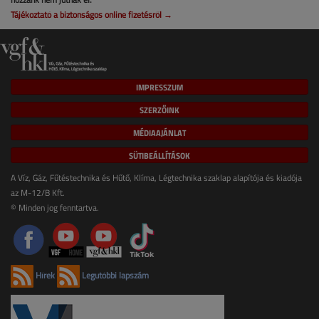
Tájékoztató a biztonságos online fizetésről →
IMPRESSZUM
SZERZŐINK
MÉDIAAJÁNLAT
SÜTIBEÁLLÍTÁSOK
A Víz, Gáz, Fűtéstechnika és Hűtő, Klíma, Légtechnika szaklap alapítója és kiadója
az M-12/B Kft.
© Minden jog fenntartva.
Hírek
Legutóbbi lapszám