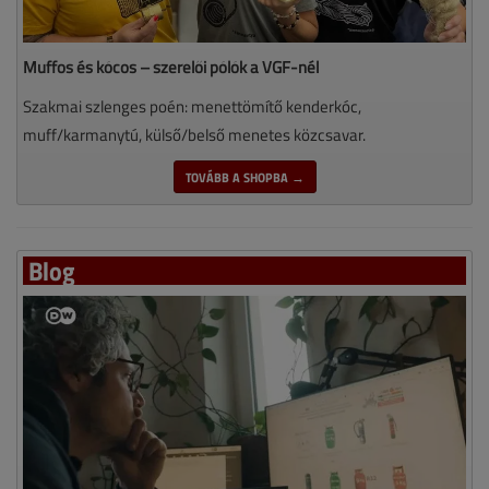
Muffos és kócos – szerelői pólók a VGF-nél
Szakmai szlenges poén: menettömítő kenderkóc,
muff/karmanytú, külső/belső menetes közcsavar.
TOVÁBB A SHOPBA →
Blog