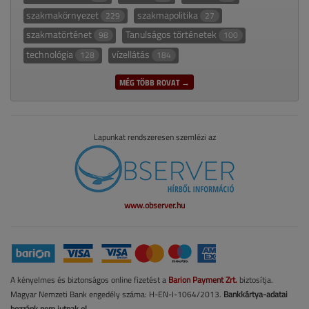
szakmakörnyezet
szakmapolitika
229
27
szakmatörténet
Tanulságos történetek
98
100
technológia
vízellátás
128
184
MÉG TÖBB ROVAT →
Lapunkat rendszeresen szemlézi az
www.observer.hu
A kényelmes és biztonságos online fizetést a
Barion Payment Zrt.
biztosítja.
Magyar Nemzeti Bank engedély száma: H-EN-I-1064/2013.
Bankkártya-adatai
hozzánk nem jutnak el.