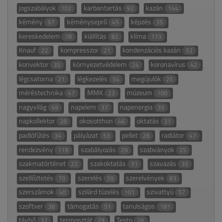
jogszabályok
karbantartás
kazán
102
92
144
kémény
kéményseprő
képzés
97
45
35
kereskedelem
kiállítás
klíma
78
82
173
Knauf
kompresszor
kondenzációs kazán
22
21
52
konvektor
környezetvédelem
koronavírus
35
24
42
légcsatorna
légkezelés
megújulók
21
54
25
méréstechnika
MMK
múzeum
47
23
100
nagyvilág
napelem
napenergia
49
37
35
napkollektor
okosotthon
oktatás
28
46
31
padlófűtés
pályázat
pellet
radiátor
34
53
28
47
rendezvény
szabályozás
szabványok
119
29
25
szakmatörténet
szakoktatás
szavazás
22
31
35
szellőztetés
szerelés
szerelvények
70
59
83
szerszámok
szilárd tüzelés
szivattyú
40
101
57
szoftver
támogatás
tanulságos
38
51
181
távhő
termosztát
Testo
37
29
26