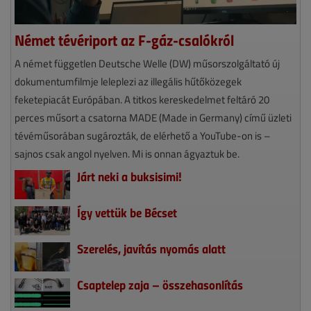
Német tévériport az F-gáz-csalókról
A német független Deutsche Welle (DW) műsorszolgáltató új
dokumentumfilmje leleplezi az illegális hűtőközegek
feketepiacát Európában. A titkos kereskedelmet feltáró 20
perces műsort a csatorna MADE (Made in Germany) című üzleti
tévéműsorában sugározták, de elérhető a YouTube-on is –
sajnos csak angol nyelven. Mi is onnan ágyaztuk be.
Járt neki a buksisimi!
Így vettük be Bécset
Szerelés, javítás nyomás alatt
Csaptelep zaja – összehasonlítás