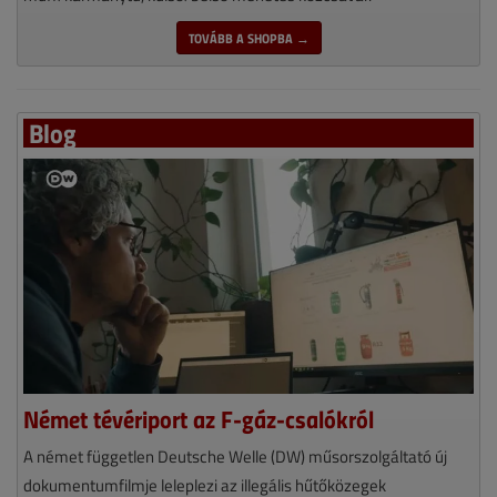
TOVÁBB A SHOPBA →
Blog
Német tévériport az F-gáz-csalókról
A német független Deutsche Welle (DW) műsorszolgáltató új
dokumentumfilmje leleplezi az illegális hűtőközegek