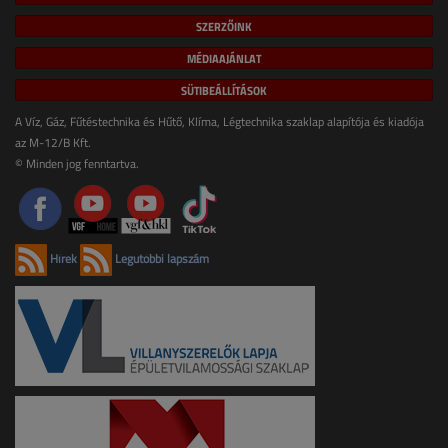
SZERZŐINK
MÉDIAAJÁNLAT
SÜTIBEÁLLÍTÁSOK
A Víz, Gáz, Fűtéstechnika és Hűtő, Klíma, Légtechnika szaklap alapítója és kiadója
az M-12/B Kft.
© Minden jog fenntartva.
Hírek
Legutóbbi lapszám