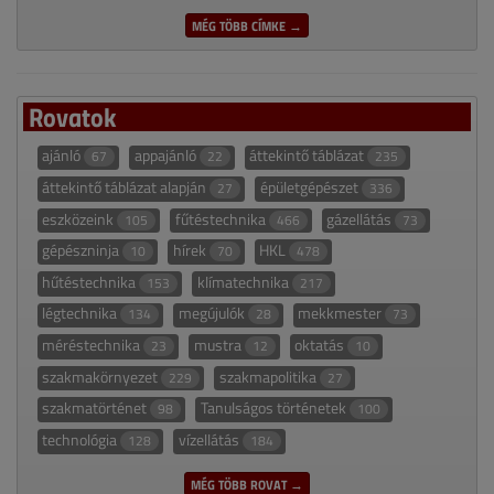
MÉG TÖBB CÍMKE →
Rovatok
ajánló
appajánló
áttekintő táblázat
67
22
235
áttekintő táblázat alapján
épületgépészet
27
336
eszközeink
fűtéstechnika
gázellátás
105
466
73
gépészninja
hírek
HKL
10
70
478
hűtéstechnika
klímatechnika
153
217
légtechnika
megújulók
mekkmester
134
28
73
méréstechnika
mustra
oktatás
23
12
10
szakmakörnyezet
szakmapolitika
229
27
szakmatörténet
Tanulságos történetek
98
100
technológia
vízellátás
128
184
MÉG TÖBB ROVAT →