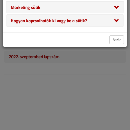
2022. szeptember 1. |
1729
Marketing sütik
1
5 (1)
Hogyan kapcsolhatók ki vagy be a sütik?
A 2022. június 13-án hatályba lépő, frissített Országos Tűzvédelmi
Szabályzat (innentől OTSZ) és a hozzá tartozó Tűzvédelmi Műszaki
Irányelvek (innentől TvMI) változásai igen komolyan érintik az
Bezár
épületgépész, a villamos és az építész szakágakat egyaránt.
2022. szeptemberi lapszám