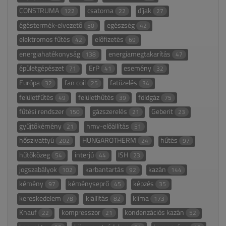
CONSTRUMA
csatorna
díjak
122
22
27
égéstermék-elvezető
egészség
50
42
elektromos fűtés
előfizetés
42
69
energiahatékonyság
energiamegtakarítás
138
47
épületgépészet
ErP
esemény
71
41
32
Európa
fan coil
fatüzelés
32
25
34
felületfűtés
felülethűtés
földgáz
49
39
75
fűtési rendszer
gázszerelés
Geberit
150
21
23
gyűjtőkémény
hmv-előállítás
21
51
hőszivattyú
HUNGAROTHERM
hűtés
202
24
97
hűtőközeg
interjú
ISH
54
44
23
jogszabályok
karbantartás
kazán
102
92
144
kémény
kéményseprő
képzés
97
45
35
kereskedelem
kiállítás
klíma
78
82
173
Knauf
kompresszor
kondenzációs kazán
22
21
52