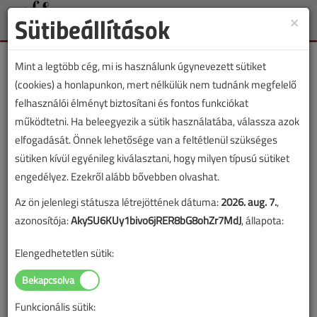
Sütibeállítások
×
Toggle
naviga
Mint a legtöbb cég, mi is használunk úgynevezett sütiket
(cookies) a honlapunkon, mert nélkülük nem tudnánk megfelelő
felhasználói élményt biztosítani és fontos funkciókat
működtetni. Ha beleegyezik a sütik használatába, válassza azok
Kun József
elfogadását. Önnek lehetősége van a feltétlenül szükséges
sütiken kívül egyénileg kiválasztani, hogy milyen típusú sütiket
engedélyez. Ezekről alább bővebben olvashat.
SZERZŐK LISTÁJA
Az ön jelenlegi státusza létrejöttének dátuma:
2026. aug. 7.
,
azonosítója:
AkySU6KUy1bivo6jRER8bG8ohZr7MdJ
, állapota:
1604 |
|
Elengedhetetlen sütik:
Kun József cikkei
Funkcionális sütik: