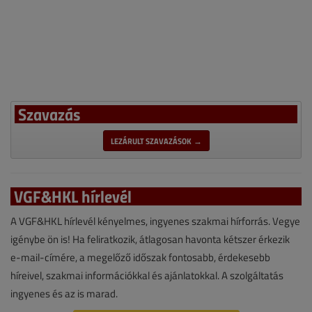
Szavazás
LEZÁRULT SZAVAZÁSOK →
VGF&HKL hírlevél
A VGF&HKL hírlevél kényelmes, ingyenes szakmai hírforrás. Vegye
igénybe ön is! Ha feliratkozik, átlagosan havonta kétszer érkezik
e-mail-címére, a megelőző időszak fontosabb, érdekesebb
híreivel, szakmai információkkal és ajánlatokkal. A szolgáltatás
ingyenes és az is marad.