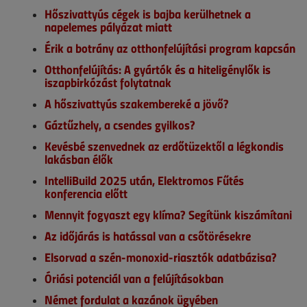
Hőszivattyús cégek is bajba kerülhetnek a
napelemes pályázat miatt
Érik a botrány az otthonfelújítási program kapcsán
Otthonfelújítás: A gyártók és a hiteligénylők is
iszapbirkózást folytatnak
A hőszivattyús szakembereké a jövő?
Gáztűzhely, a csendes gyilkos?
Kevésbé szenvednek az erdőtüzektől a légkondis
lakásban élők
IntelliBuild 2025 után, Elektromos Fűtés
konferencia előtt
Mennyit fogyaszt egy klíma? Segítünk kiszámítani
Az időjárás is hatással van a csőtörésekre
Elsorvad a szén-monoxid-riasztók adatbázisa?
Óriási potenciál van a felújításokban
Német fordulat a kazánok ügyében