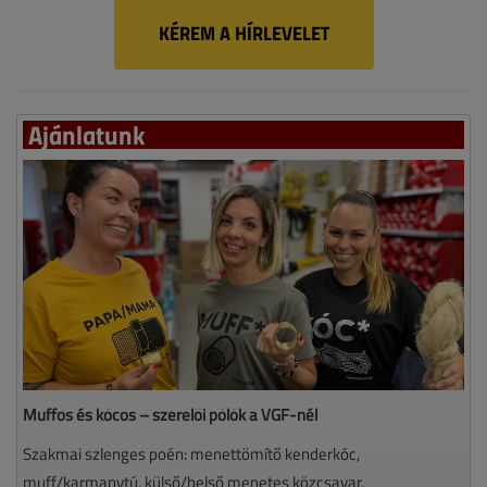
KÉREM A HÍRLEVELET
Ajánlatunk
Muffos és kócos – szerelői pólók a VGF-nél
Szakmai szlenges poén: menettömítő kenderkóc,
muff/karmanytú, külső/belső menetes közcsavar.