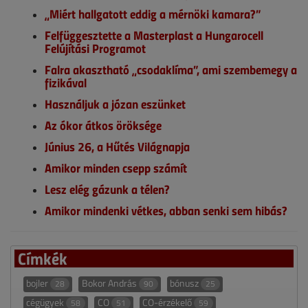
„Miért hallgatott eddig a mérnöki kamara?”
Felfüggesztette a Masterplast a Hungarocell
Felújítási Programot
Falra akasztható „csodaklíma”, ami szembemegy a
fizikával
Használjuk a józan eszünket
Az ókor átkos öröksége
Június 26, a Hűtés Világnapja
Amikor minden csepp számít
Lesz elég gázunk a télen?
Amikor mindenki vétkes, abban senki sem hibás?
Címkék
bojler
Bokor András
bónusz
28
90
25
cégügyek
CO
CO-érzékelő
58
51
59