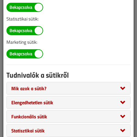
Statisztikai sütik:
Marketing sütik:
Tudnivalók a sütikről
Mik azok a sütik?
Elengedhetetlen sütik
Funkcionális sütik
A régi épületekre is vonatkozik az új OTSZ?
Statisztikai sütik