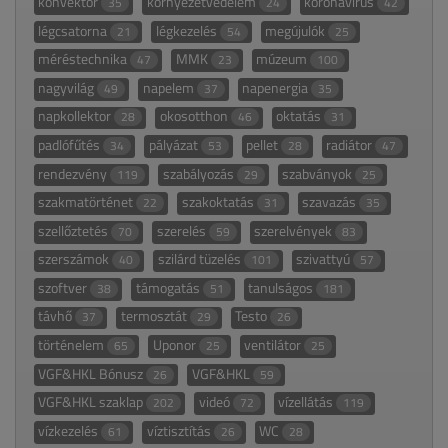
konvektor
környezetvédelem
koronavírus
35
24
42
légcsatorna
légkezelés
megújulók
21
54
25
méréstechnika
MMK
múzeum
47
23
100
nagyvilág
napelem
napenergia
49
37
35
napkollektor
okosotthon
oktatás
28
46
31
padlófűtés
pályázat
pellet
radiátor
34
53
28
47
rendezvény
szabályozás
szabványok
119
29
25
szakmatörténet
szakoktatás
szavazás
22
31
35
szellőztetés
szerelés
szerelvények
70
59
83
szerszámok
szilárd tüzelés
szivattyú
40
101
57
szoftver
támogatás
tanulságos
38
51
181
távhő
termosztát
Testo
37
29
26
történelem
Uponor
ventilátor
65
25
25
VGF&HKL Bónusz
VGF&HKL
26
59
VGF&HKL szaklap
videó
vízellátás
202
72
119
vízkezelés
víztisztítás
WC
61
26
28