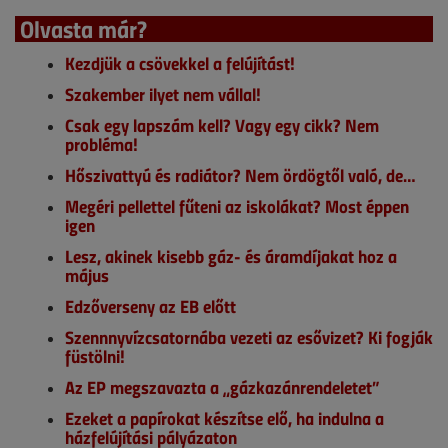
Olvasta már?
Kezdjük a csövekkel a felújítást!
Szakember ilyet nem vállal!
Csak egy lapszám kell? Vagy egy cikk? Nem
probléma!
Hőszivattyú és radiátor? Nem ördögtől való, de…
Megéri pellettel fűteni az iskolákat? Most éppen
igen
Lesz, akinek kisebb gáz- és áramdíjakat hoz a
május
Edzőverseny az EB előtt
Szennnyvízcsatornába vezeti az esővizet? Ki fogják
füstölni!
Az EP megszavazta a „gázkazánrendeletet”
Ezeket a papírokat készítse elő, ha indulna a
házfelújítási pályázaton