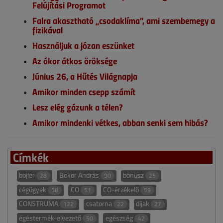
Felújítási Programot
Falra akasztható „csodaklíma”, ami szembemegy a
fizikával
Használjuk a józan eszünket
Az ókor átkos öröksége
Június 26, a Hűtés Világnapja
Amikor minden csepp számít
Lesz elég gázunk a télen?
Amikor mindenki vétkes, abban senki sem hibás?
Címkék
bojler
Bokor András
bónusz
28
90
25
cégügyek
CO
CO-érzékelő
58
51
59
CONSTRUMA
csatorna
díjak
122
22
27
égéstermék-elvezető
egészség
50
42