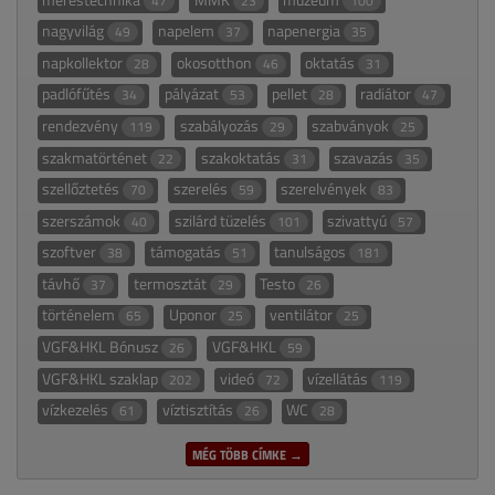
47
23
100
nagyvilág
napelem
napenergia
49
37
35
napkollektor
okosotthon
oktatás
28
46
31
padlófűtés
pályázat
pellet
radiátor
34
53
28
47
rendezvény
szabályozás
szabványok
119
29
25
szakmatörténet
szakoktatás
szavazás
22
31
35
szellőztetés
szerelés
szerelvények
70
59
83
szerszámok
szilárd tüzelés
szivattyú
40
101
57
szoftver
támogatás
tanulságos
38
51
181
távhő
termosztát
Testo
37
29
26
történelem
Uponor
ventilátor
65
25
25
VGF&HKL Bónusz
VGF&HKL
26
59
VGF&HKL szaklap
videó
vízellátás
202
72
119
vízkezelés
víztisztítás
WC
61
26
28
MÉG TÖBB CÍMKE →