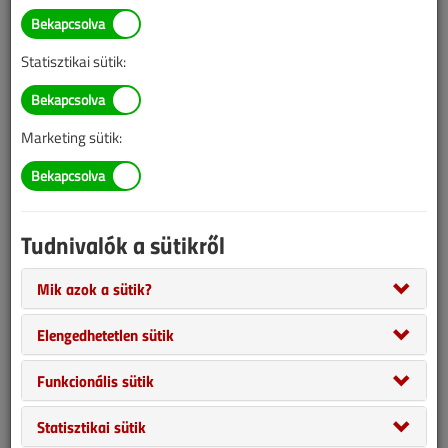
Statisztikai sütik:
Marketing sütik:
Tudnivalók a sütikről
Gáztűzhelyek elhelyezésének szabályai
Mik azok a sütik?
2001. december 10. |
73 068
1
Elengedhetetlen sütik
A gáztűzhelyek elhelyezéséről az alkalmazott tüzelőanyag
Funkcionális sütik
(földgáz vagy propán-bután gázkeverék) veszélyessége miatt a
gáztörvény, a GOMBSZ (Gáz- és Olajipari Műszaki- Biztonsági
Statisztikai sütik
Szabályzat), az Országos Tűzvédelmi Szabályzat és az Országos