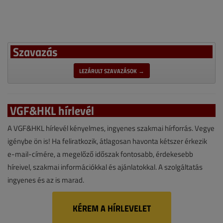
Szavazás
LEZÁRULT SZAVAZÁSOK →
VGF&HKL hírlevél
A VGF&HKL hírlevél kényelmes, ingyenes szakmai hírforrás. Vegye
igénybe ön is! Ha feliratkozik, átlagosan havonta kétszer érkezik
e-mail-címére, a megelőző időszak fontosabb, érdekesebb
híreivel, szakmai információkkal és ajánlatokkal. A szolgáltatás
ingyenes és az is marad.
KÉREM A HÍRLEVELET