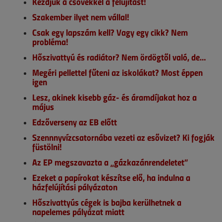
Kezdjük a csövekkel a felújítást!
Szakember ilyet nem vállal!
Csak egy lapszám kell? Vagy egy cikk? Nem
probléma!
Hőszivattyú és radiátor? Nem ördögtől való, de…
Megéri pellettel fűteni az iskolákat? Most éppen
igen
Lesz, akinek kisebb gáz- és áramdíjakat hoz a
május
Edzőverseny az EB előtt
Szennnyvízcsatornába vezeti az esővizet? Ki fogják
füstölni!
Az EP megszavazta a „gázkazánrendeletet”
Ezeket a papírokat készítse elő, ha indulna a
házfelújítási pályázaton
Hőszivattyús cégek is bajba kerülhetnek a
napelemes pályázat miatt