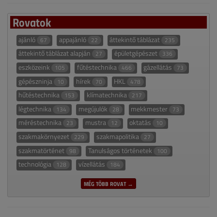
Rovatok
ajánló
appajánló
áttekintő táblázat
67
22
235
áttekintő táblázat alapján
épületgépészet
27
336
eszközeink
fűtéstechnika
gázellátás
105
466
73
gépészninja
hírek
HKL
10
70
478
hűtéstechnika
klímatechnika
153
217
légtechnika
megújulók
mekkmester
134
28
73
méréstechnika
mustra
oktatás
23
12
10
szakmakörnyezet
szakmapolitika
229
27
szakmatörténet
Tanulságos történetek
98
100
technológia
vízellátás
128
184
MÉG TÖBB ROVAT →