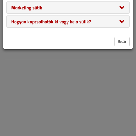
Építészeti Szabályzat rendelkezik, valamint a tűzhelyek használati
Marketing sütik
útmutatói is tartalmazhatnak a gyártóvállalatok részéről
különböző előírásokat, ajánlásokat, felhívásokat, melyeket
Hogyan kapcsolhatók ki vagy be a sütik?
mindenképpen tanácsos szem előtt tartani.
2001. decemberi lapszám
Bezár