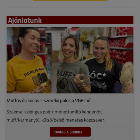
Ajánlatunk
Muffos és kócos – szerelői pólók a VGF-nél
Szakmai szlenges poén: menettömítő kenderkóc,
muff/karmanytú, külső/belső menetes közcsavar.
TOVÁBB A SHOPBA →