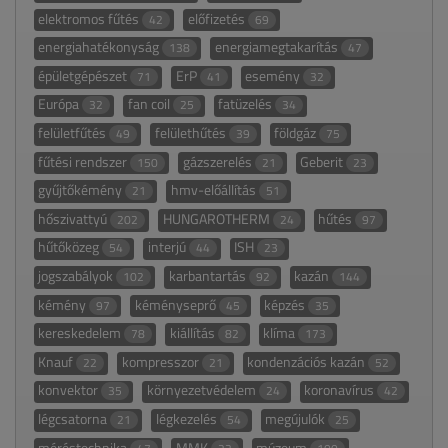
elektromos fűtés
előfizetés
42
69
energiahatékonyság
energiamegtakarítás
138
47
épületgépészet
ErP
esemény
71
41
32
Európa
fan coil
fatüzelés
32
25
34
felületfűtés
felülethűtés
földgáz
49
39
75
fűtési rendszer
gázszerelés
Geberit
150
21
23
gyűjtőkémény
hmv-előállítás
21
51
hőszivattyú
HUNGAROTHERM
hűtés
202
24
97
hűtőközeg
interjú
ISH
54
44
23
jogszabályok
karbantartás
kazán
102
92
144
kémény
kéményseprő
képzés
97
45
35
kereskedelem
kiállítás
klíma
78
82
173
Knauf
kompresszor
kondenzációs kazán
22
21
52
konvektor
környezetvédelem
koronavírus
35
24
42
légcsatorna
légkezelés
megújulók
21
54
25
méréstechnika
MMK
múzeum