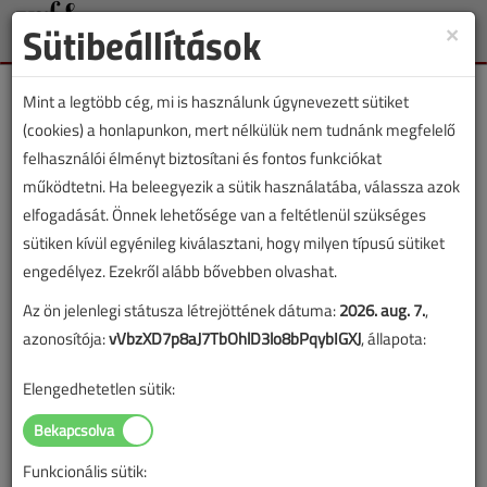
Sütibeállítások
×
Toggle
naviga
Mint a legtöbb cég, mi is használunk úgynevezett sütiket
(cookies) a honlapunkon, mert nélkülük nem tudnánk megfelelő
felhasználói élményt biztosítani és fontos funkciókat
működtetni. Ha beleegyezik a sütik használatába, válassza azok
Pintér János
elfogadását. Önnek lehetősége van a feltétlenül szükséges
sütiken kívül egyénileg kiválasztani, hogy milyen típusú sütiket
főkonstruktőr
engedélyez. Ezekről alább bővebben olvashat.
Az ön jelenlegi státusza létrejöttének dátuma:
2026. aug. 7.
,
SZERZŐK LISTÁJA
azonosítója:
vVbzXD7p8aJ7TbOhlD3lo8bPqybIGXJ
, állapota:
Elengedhetetlen sütik:
1469 |
|
Pintér János cikkei
Funkcionális sütik: