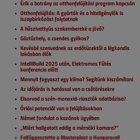
Érik a botrány az otthonfelújítási program kapcsán
Otthonfelújítás: A gyártók és a hiteligénylők is
iszapbirkózást folytatnak
A hőszivattyús szakembereké a jövő?
Gáztűzhely, a csendes gyilkos?
Kevésbé szenvednek az erdőtüzektől a légkondis
lakásban élők
IntelliBuild 2025 után, Elektromos Fűtés
konferencia előtt
Mennyit fogyaszt egy klíma? Segítünk kiszámítani
Az időjárás is hatással van a csőtörésekre
Elsorvad a szén-monoxid-riasztók adatbázisa?
Óriási potenciál van a felújításokban
Német fordulat a kazánok ügyében
„Miért hallgatott eddig a mérnöki kamara?”
Felfüggesztette a Masterplast a Hungarocell