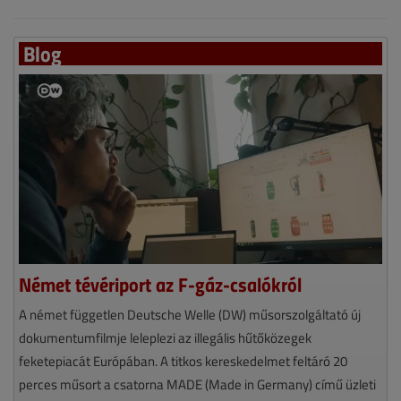
Blog
Német tévériport az F-gáz-csalókról
A német független Deutsche Welle (DW) műsorszolgáltató új
dokumentumfilmje leleplezi az illegális hűtőközegek
feketepiacát Európában. A titkos kereskedelmet feltáró 20
perces műsort a csatorna MADE (Made in Germany) című üzleti