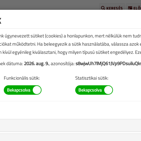
KERESÉS
ELŐ
k
unk úgynevezett sütiket (cookies) a honlapunkon, mert nélkülük nem tud
kciókat működtetni. Ha beleegyezik a sütik használatába, válassza azok
n kívül egyénileg kiválasztani, hogy milyen típusú sütiket engedélyez. E
tének dátuma:
2026. aug. 9.
, azonosítója:
s8wjwUh7lMjQ61JVp9PDsuiluQ
SZERZŐK LISTÁJA
Funkcionális sütik:
Statisztikai sütik:
Szilárd cikkei
zők nem látnak, de éreznek
 a budapesti MVM Dome épületgépészeti kulisszái mögé