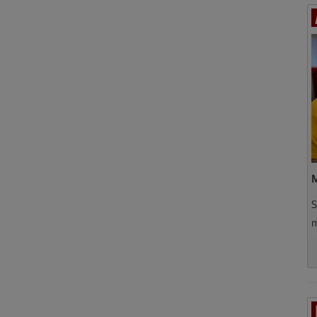
M
S
m