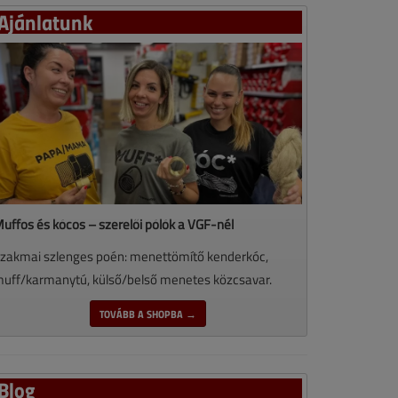
Ajánlatunk
uffos és kócos – szerelői pólók a VGF-nél
zakmai szlenges poén: menettömítő kenderkóc,
uff/karmanytú, külső/belső menetes közcsavar.
TOVÁBB A SHOPBA →
Blog