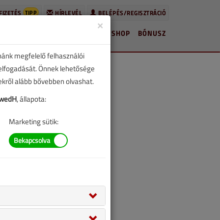
TIPP
FIZETÉS
HÍRLEVÉL
BELÉPÉS/REGISZTRÁCIÓ
×
HÍREK
LAPSZÁMOK
BLOG
SHOP
BÓNUSZ
nánk megfelelő felhasználói
 elfogadását. Önnek lehetősége
zekről alább bővebben olvashat.
kwedH
, állapota:
Marketing sütik: