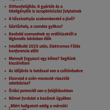
Otthonfelújítás: A gyártók és a
hiteligénylők is iszapbirkózást folytatnak
A hőszivattyús szakembereké a jövő?
Gáztűzhely, a csendes gyilkos?
Kevésbé szenvednek az erdőtüzektől a
légkondis lakásban élők
IntelliBuild 2025 után, Elektromos Fűtés
konferencia előtt
Mennyit fogyaszt egy klíma? Segítünk
kiszámítani
Az időjárás is hatással van a csőtörésekre
Elsorvad a szén-monoxid-riasztók
adatbázisa?
Óriási potenciál van a felújításokban
Német fordulat a kazánok ügyében
„Miért hallgatott eddig a mérnöki