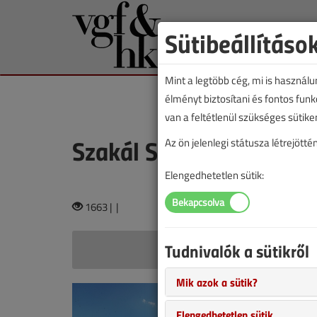
Sütibeállításo
Mint a legtöbb cég, mi is használ
élményt biztosítani és fontos fun
van a feltétlenül szükséges sütike
Szakál Szilárd
Az ön jelenlegi státusza létrejöt
Elengedhetetlen sütik:
1663 |
|
Tudnivalók a sütikről
Szakál 
Mik azok a sütik?
Amit a né
Bepillantás
Elengedhetetlen sütik