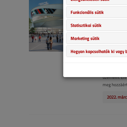
2022. márci
Funkcionális sütik
Társszerző:
Statisztikai sütik
Manapság már
sportcsarnoko
Marketing sütik
fogadnia a ké
jégkorongot 
Hogyan kapcsolhatók ki vagy b
gyökeresen el
csarnokok sz
képesek rend
üzemelni. Ehh
meg hozzáért
2022. márc