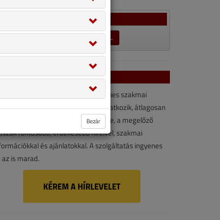
Szavazás
LEZÁRULT SZAVAZÁSOK →
VGF&HKL hírlevél
VGF&HKL hírlevél kényelmes, ingyenes szakmai
rforrás. Vegye igénybe ön is! Ha feliratkozik, átlagosan
vonta kétszer érkezik e-mail-címére, a megelőző
Bezár
őszak fontosabb, érdekesebb híreivel, szakmai
formációkkal és ajánlatokkal. A szolgáltatás ingyenes
 az is marad.
KÉREM A HÍRLEVELET