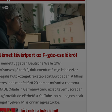
Német tévériport az F-gáz-csalókról
 német független Deutsche Welle (DW)
űsorszolgáltató új dokumentumfilmje leleplezi az
llegális hűtőközegek feketepiacát Európában. A titkos
ereskedelmet feltáró 20 perces műsort a csatorna
ADE (Made in Germany) című üzleti tévéműsorában
ugározták, de elérhető a YouTube-on is – sajnos csak
ngol nyelven. Mi is onnan ágyaztuk be.
Járt neki a buksisimi!