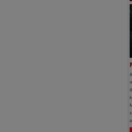
A
m
i
k
M
s
a