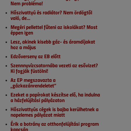
Nem probléma!
Hőszivattyú és radiátor? Nem ördögtől
való, de…
Megéri pellettel fűteni az iskolákat? Most
éppen igen
Lesz, akinek kisebb gáz- és áramdíjakat
hoz a május
Edzőverseny az EB előtt
Szennnyvízcsatornába vezeti az esővizet?
Ki fogják füstölni!
Az EP megszavazta a
„gázkazánrendeletet”
Ezeket a papírokat készítse elő, ha indulna
a házfelújítási pályázaton
Hőszivattyús cégek is bajba kerülhetnek a
napelemes pályázat miatt
Érik a botrány az otthonfelújítási program
kapcsán