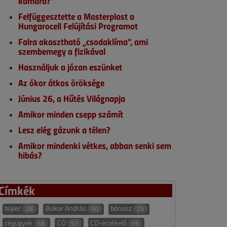
kamara?”
Felfüggesztette a Masterplast a
Hungarocell Felújítási Programot
Falra akasztható „csodaklíma”, ami
szembemegy a fizikával
Használjuk a józan eszünket
Az ókor átkos öröksége
Június 26, a Hűtés Világnapja
Amikor minden csepp számít
Lesz elég gázunk a télen?
Amikor mindenki vétkes, abban senki sem
hibás?
Címkék
bojler
Bokor András
bónusz
28
90
25
cégügyek
CO
CO-érzékelő
58
51
59