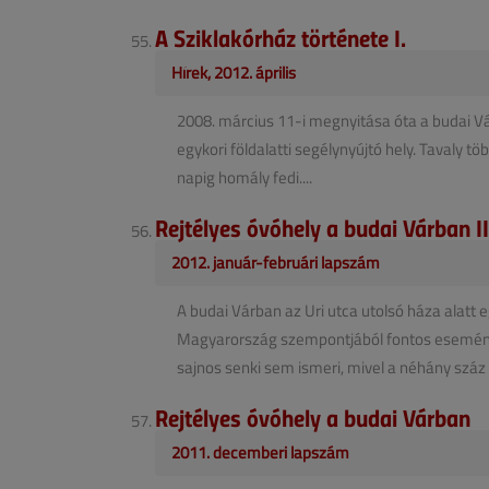
A Sziklakórház története I.
Hírek, 2012. április
2008. március 11-i megnyitása óta a budai Vár
egykori földalatti segélynyújtó hely. Tavaly t
napig homály fedi....
Rejtélyes óvóhely a budai Várban II
2012. január-februári lapszám
A budai Várban az Uri utca utolsó háza alatt 
Magyarország szempontjából fontos események
sajnos senki sem ismeri, mivel a néhány száz é
Rejtélyes óvóhely a budai Várban
2011. decemberi lapszám