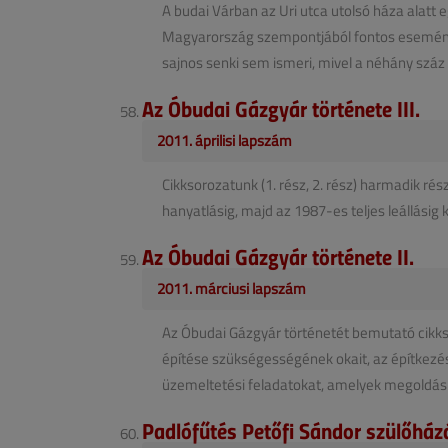
A budai Várban az Uri utca utolsó háza alatt 
Magyarország szempontjából fontos események
sajnos senki sem ismeri, mivel a néhány száz é
Az Óbudai Gázgyár története III.
2011. áprilisi lapszám
Cikksorozatunk (1. rész, 2. rész) harmadik ré
hanyatlásig, majd az 1987-es teljes leállásig
Az Óbudai Gázgyár története II.
2011. márciusi lapszám
Az Óbudai Gázgyár történetét bemutató cikk
építése szükségességének okait, az építkezés 
üzemeltetési feladatokat, amelyek megoldásra
Padlófűtés Petőfi Sándor szülőhá