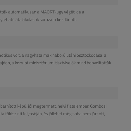
entették automatikusan a MAORT-ügy végét, de a
reható átalakulások sorozata kezdődött....
aotikus volt: a nagyhatalmak háború utáni osztozkodása, a
jdon, a korrupt minisztériumi tisztviselők mind bonyolították
arnított képű, jól megtermett, helyi fiatalember, Gombosi
a földszinti folyosóján, és jóllehet még soha nem járt ott,