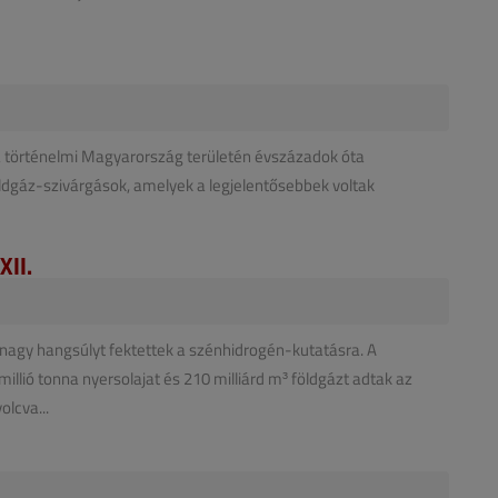
 a történelmi Magyarország területén évszázadok óta
ldgáz-szivárgások, amelyek a legjelentősebbek voltak
XII.
agy hangsúlyt fektettek a szénhidrogén-kutatásra. A
illió tonna nyersolajat és 210 milliárd m³ földgázt adtak az
lcva...