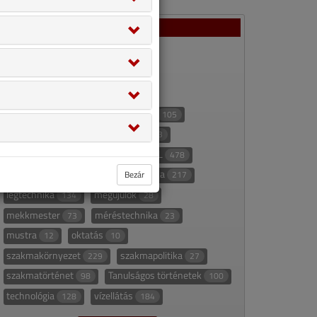
Rovatok
ajánló
appajánló
67
22
áttekintő táblázat
235
áttekintő táblázat alapján
27
épületgépészet
eszközeink
336
105
fűtéstechnika
gázellátás
466
73
gépészninja
hírek
HKL
10
70
478
hűtéstechnika
klímatechnika
Bezár
153
217
légtechnika
megújulók
134
28
mekkmester
méréstechnika
73
23
mustra
oktatás
12
10
szakmakörnyezet
szakmapolitika
229
27
szakmatörténet
Tanulságos történetek
98
100
technológia
vízellátás
128
184