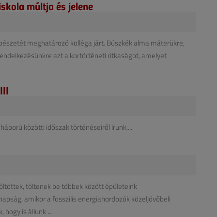
skola múltja és jelene
gépészetét meghatározó kolléga járt. Büszkék alma máterükre,
rendelkezésünkre azt a kortörténeti ritkaságot, amelyet
.
III
ború közötti időszak történéseiről írunk....
ltöttek, töltenek be többek között épületeink
apság, amikor a fosszilis energiahordozók közeljövőbeli
ogy is állunk ...