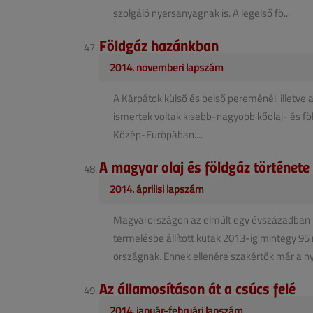
szolgáló nyersanyagnak is. A legelső fö...
Földgáz hazánkban
2014. novemberi lapszám
A Kárpátok külső és belső pereménél, illetve
ismertek voltak kisebb-nagyobb kőolaj- és fö
Közép-Európában....
A magyar olaj és földgáz története 
2014. áprilisi lapszám
Magyarországon az elmúlt egy évszázadban n
termelésbe állított kutak 2013-ig mintegy 95 m
országnak. Ennek ellenére szakértők már a nyo
Az államosításon át a csúcs felé
2014. január-februári lapszám