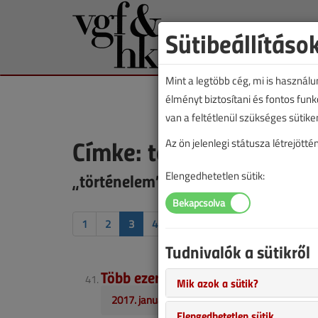
Sütibeállításo
Mint a legtöbb cég, mi is használ
élményt biztosítani és fontos fun
van a feltétlenül szükséges sütike
Címke: történelem
Az ön jelenlegi státusza létrejöt
„történelem” címkével jelölt tartal
Elengedhetetlen sütik:
1
2
3
4
Tudnivalók a sütikről
Több ezer éves a legrégibb légkond
Mik azok a sütik?
2017. január-februári lapszám
Elengedhetetlen sütik