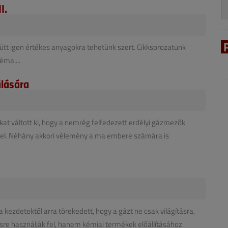
I.
yütt igen értékes anyagokra tehetünk szert. Cikksorozatunk
éma....
álására
ákat váltott ki, hogy a nemrég felfedezett erdélyi gázmezők
 fel. Néhány akkori vélemény a ma embere számára is
a kezdetektől arra törekedett, hogy a gázt ne csak világításra,
sre használják fel, hanem kémiai termékek előállításához