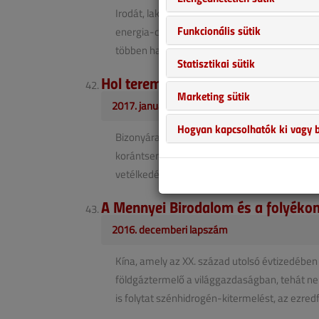
Irodát, lakást, autót már nehezen tudunk elké
Funkcionális sütik
energia-csúcsfogyasztás már nem télre, hanem 
többen használnak valamilyen légkondicionáló 
Statisztikai sütik
Hol terem a kőolaj és a földgáz?
Marketing sütik
2017. január-februári lapszám
Hogyan kapcsolhatók ki vagy b
Bizonyára hosszú idő fog még eltelni, mire a
korántsem egyszerű kérdésben, amelynek köz
vetélkedés tárgyául szolgáló ásványi kincsek l
A Mennyei Birodalom és a folyéko
2016. decemberi lapszám
Kína, amely az XX. század utolsó évtizedében
földgáztermelő a világgazdaságban, tehát nem
is folytat szénhidrogén-kitermelést, az ezredfo