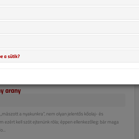
pzelni légkondicionáló nélkül. Az éven belüli elektromos
a nyári kánikula idejére is esett, jelezve, hogy egyre
ber...
e a sütik?
 jövő embere kimondhatja majd elfogulatlan ítéletét abban a
éppontjában a másfél évszázada a politikai és gazdasági
eg...
ny arany
 „mászott a nyakunkra”, nem olyan jelentős kőolaj- és
 ezért kell szót ejtenünk róla; éppen ellenkezőleg: bár maga
...