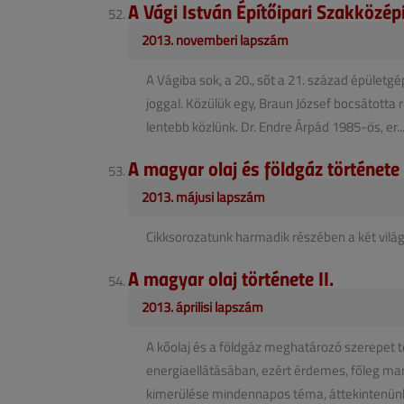
A Vági István Építőipari Szakközépi
2013. novemberi lapszám
A Vágiba sok, a 20., sőt a 21. század épület
joggal. Közülük egy, Braun József bocsátotta 
lentebb közlünk. Dr. Endre Árpád 1985-ös, er..
A magyar olaj és földgáz története 
2013. májusi lapszám
Cikksorozatunk harmadik részében a két világhá
A magyar olaj története II.
2013. áprilisi lapszám
A kőolaj és a földgáz meghatározó szerepet tö
energiaellátásában, ezért érdemes, főleg man
kimerülése mindennapos téma, áttekintenünk, h