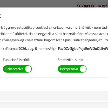
KERESÉS
ELŐ
k
unk úgynevezett sütiket (cookies) a honlapunkon, mert nélkülük nem tud
kciókat működtetni. Ha beleegyezik a sütik használatába, válassza azok
n kívül egyénileg kiválasztani, hogy milyen típusú sütiket engedélyez. E
tének dátuma:
2026. aug. 6.
, azonosítója:
FavDZvtTglbqPqj4EmVl2oQLJty
mak
Funkcionális sütik:
Statisztikai sütik:
icionáló