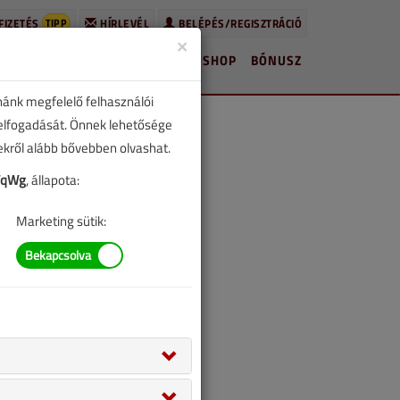
TIPP
FIZETÉS
HÍRLEVÉL
BELÉPÉS/REGISZTRÁCIÓ
×
HÍREK
LAPSZÁMOK
BLOG
SHOP
BÓNUSZ
nánk megfelelő felhasználói
 elfogadását. Önnek lehetősége
zekről alább bővebben olvashat.
WqWg
, állapota:
Marketing sütik: