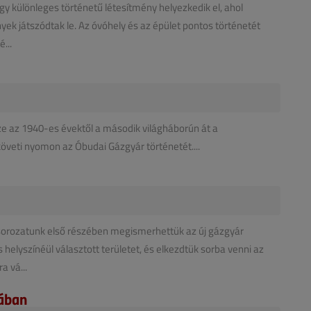
egy különleges történetű létesítmény helyezkedik el, ahol
 játszódtak le. Az óvóhely és az épület pontos történetét
...
sze az 1940-es évektől a második világháborún át a
 követi nyomon az Óbudai Gázgyár történetét....
sorozatunk első részében megismerhettük az új gázgyár
helyszínéül választott területet, és elkezdtük sorba venni az
 vá...
zában