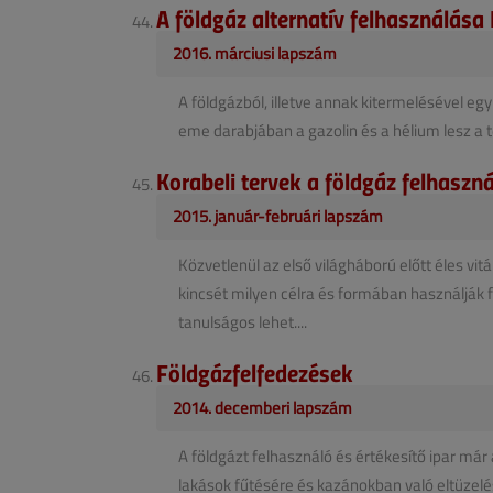
A földgáz alternatív felhasználása I
2016. márciusi lapszám
A földgázból, illetve annak kitermelésével eg
eme darabjában a gazolin és a hélium lesz a t
Korabeli tervek a földgáz felhaszn
2015. január-februári lapszám
Közvetlenül az első világháború előtt éles vit
kincsét milyen célra és formában használják
tanulságos lehet....
Földgázfelfedezések
2014. decemberi lapszám
A földgázt felhasználó és értékesítő ipar már 
lakások fűtésére és kazánokban való eltüzelé