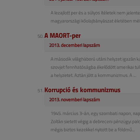
A lezajlott per és a súlyos ítéletek nem jel
magyarországi kőolajbányászat életében mély
A MAORT-per
2013. decemberi lapszám
A második világháború utáni helyzet igazán k
szovjet fennhatóságba ékelődött amerikai tula
a helyzetet. Aztán jött a kommunizmus. A ...
Korrupció és kommunizmus
2013. novemberi lapszám
1945. március 3-án, egy szombati napon, napb
Zoltán sietett végig a debreceni pénzügyi palot
mégis biztos kezekkel nyitott be a földmű...