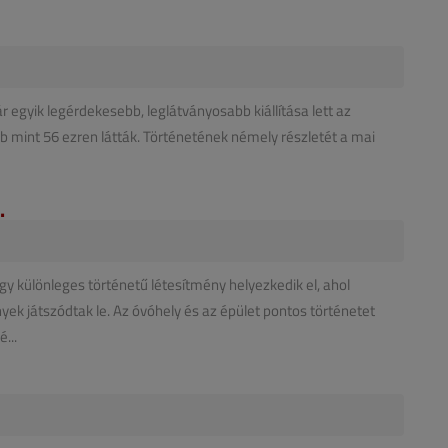
 egyik legérdekesebb, leglátványosabb kiállítása lett az
öbb mint 56 ezren látták. Történetének némely részletét a mai
.
egy különleges történetű létesítmény helyezkedik el, ahol
 játszódtak le. Az óvóhely és az épület pontos történetet
...