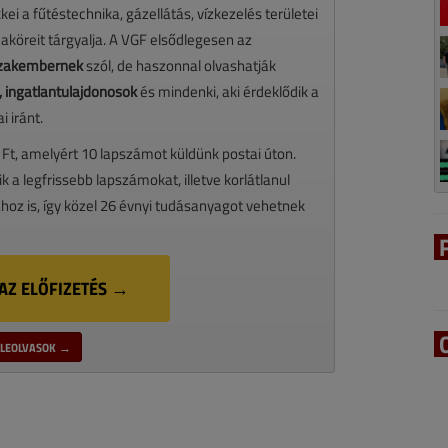
ei a fűtéstechnika, gázellátás, vízkezelés területei
maköreit tárgyalja. A VGF elsődlegesen az
 szakembernek
szól, de haszonnal olvashatják
 ingatlantulajdonosok
és mindenki, aki érdeklődik a
 iránt.
 Ft, amelyért 10 lapszámot küldünk postai úton.
ik a legfrissebb lapszámokat, illetve korlátlanul
oz is, így közel 26 évnyi tudásanyagot vehetnek
AZ ELŐFIZETÉS →
LEOLVASOK →