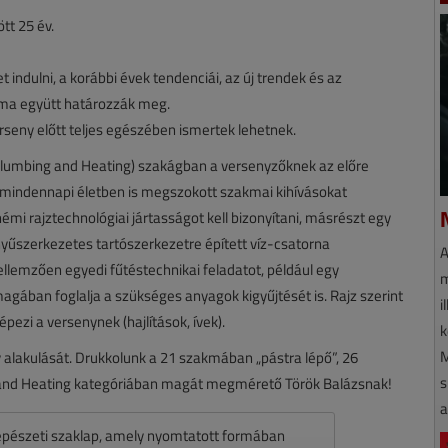
tt 25 év.
ndulni, a korábbi évek tendenciái, az új trendek és az
záma együtt határozzák meg.
seny előtt teljes egészében ismertek lehetnek.
lumbing and Heating) szakágban a versenyzőknek az előre
a mindennapi életben is megszokott szakmai kihívásokat
émi rajztechnológiai jártasságot kell bizonyítani, másrészt egy
nnyűszerkezetes tartószerkezetre épített víz-csatorna
A
jellemzően egyedi fűtéstechnikai feladatot, például egy
m
 magában foglalja a szükséges anyagok kigyűjtését is. Rajz szerint
i
pezi a versenynek (hajlítások, ívek).
k
M
alakulását. Drukkolunk a 21 szakmában „pástra lépő”, 26
s
 and Heating kategóriában magát megmérető Török Balázsnak!
a
pészeti szaklap, amely nyomtatott formában