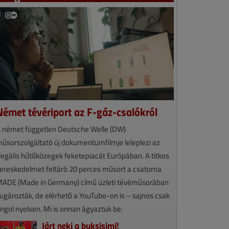
Német tévériport az F-gáz-csalókról
 német független Deutsche Welle (DW)
űsorszolgáltató új dokumentumfilmje leleplezi az
llegális hűtőközegek feketepiacát Európában. A titkos
ereskedelmet feltáró 20 perces műsort a csatorna
ADE (Made in Germany) című üzleti tévéműsorában
ugározták, de elérhető a YouTube-on is – sajnos csak
ngol nyelven. Mi is onnan ágyaztuk be.
Járt neki a buksisimi!