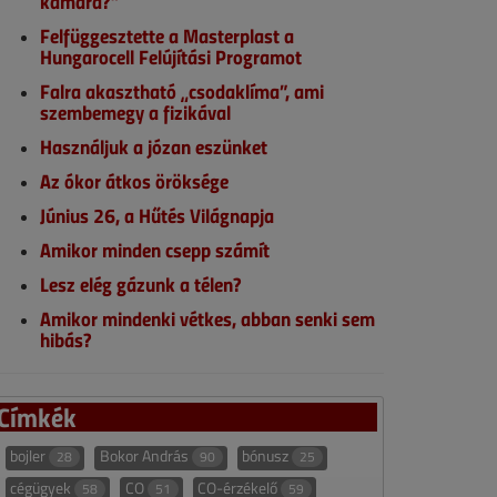
kamara?”
Felfüggesztette a Masterplast a
Hungarocell Felújítási Programot
Falra akasztható „csodaklíma”, ami
szembemegy a fizikával
Használjuk a józan eszünket
Az ókor átkos öröksége
Június 26, a Hűtés Világnapja
Amikor minden csepp számít
Lesz elég gázunk a télen?
Amikor mindenki vétkes, abban senki sem
hibás?
Címkék
bojler
Bokor András
bónusz
28
90
25
cégügyek
CO
CO-érzékelő
58
51
59