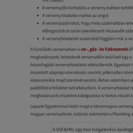
A versenyzők korhatára a verseny évében betöltö
A verseny hivatalos nyelve az angol.
A versenyszámokat, hogy mely szakmákban lehet i
előregisztráció során jelentkezett részvevők s
A versenyfeladatok szakmától függően már a ver
A EuroSkills versenyeken a
víz-, gáz- és fűtésszerelő
(P
meghatározott, behatárolt versenyidőn belül kell egy 
összefoglaló versenyfeladatot elkészíteniük. Egyrészt n
összetett alaprajzi elrendezés szerinti, jellemzően kö
alapszerelési majd szerelvényezési, illetve valamilyen 
padlófűtési felületet kell elkészíteni. A versenyfeladat
meghatározott részletek kidolgozása is fontos részét ké
Lapunk figyelemmel kíséri majd a háromnapos verseny 
magyar versenyzőnek, különös tekintettel a Plumbing
A VGF&HKL egy havi megjelenésű épületgé