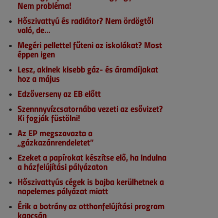
Nem probléma!
Hőszivattyú és radiátor? Nem ördögtől
való, de…
Megéri pellettel fűteni az iskolákat? Most
éppen igen
Lesz, akinek kisebb gáz- és áramdíjakat
hoz a május
Edzőverseny az EB előtt
Szennnyvízcsatornába vezeti az esővizet?
Ki fogják füstölni!
Az EP megszavazta a
„gázkazánrendeletet”
Ezeket a papírokat készítse elő, ha indulna
a házfelújítási pályázaton
Hőszivattyús cégek is bajba kerülhetnek a
napelemes pályázat miatt
Érik a botrány az otthonfelújítási program
kapcsán