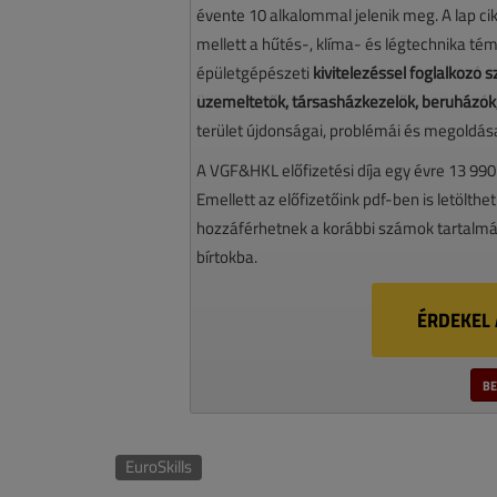
évente 10 alkalommal jelenik meg. A lap cikk
mellett a hűtés-, klíma- és légtechnika té
épületgépészeti
kivitelezéssel foglalkozó
üzemeltetők, társasházkezelők, beruházók,
terület újdonságai, problémái és megoldásai
A VGF&HKL előfizetési díja egy évre 13 990
Emellett az előfizetőink pdf-ben is letölthet
hozzáférhetnek a korábbi számok tartalmáh
bírtokba.
ÉRDEKEL 
BE
EuroSkills