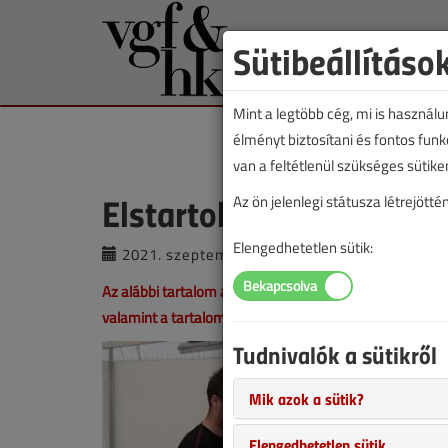
Sütibeállításo
Mint a legtöbb cég, mi is használ
élményt biztosítani és fontos fun
van a feltétlenül szükséges sütike
Elstartolt a szakmák E
Az ön jelenlegi státusza létrejöt
Elengedhetetlen sütik:
2021. szeptember 23. |
Erdősi Csaba
|
Az alábbi tartalom archív, 5 éve frissült utoljára. A ci
valamint a tartalom helyenként hiányos lehet (képek, tá
Tudnivalók a sütikről
Mik azok a sütik?
Elengedhetetlen sütik