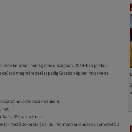
ente kerül sor, mindig más országban. 2018-ban például
nre csúszó megmérettetést pedig Grazban éppen most vette
M
S
m
csapatot nevezhet szakmánként.
ulhat.
 14 és 18 óra közé esik.
pl.: festő dekoratőr) és (pl.: informatikai rendszerüzemeltető 2