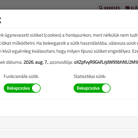
KERESÉS
ELŐ
k
unk úgynevezett sütiket (cookies) a honlapunkon, mert nélkülük nem tud
kciókat működtetni. Ha beleegyezik a sütik használatába, válassza azok
n kívül egyénileg kiválasztani, hogy milyen típusú sütiket engedélyez. E
urópa-bajnoksága
tének dátuma:
2026. aug. 7.
, azonosítója:
oXZpfvyR9G4fLrjdW95bhNU2M
Funkcionális sütik:
Statisztikai sütik:
1564 |
kkben szereplő információk mára aktualitásukat veszíthették,
blázatok stb.).