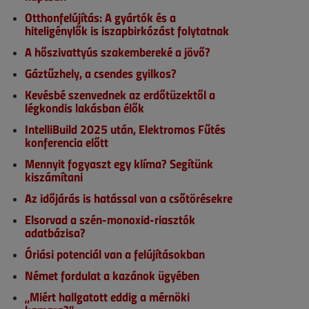
Otthonfelújítás: A gyártók és a
hiteligénylők is iszapbirkózást folytatnak
A hőszivattyús szakembereké a jövő?
Gáztűzhely, a csendes gyilkos?
Kevésbé szenvednek az erdőtüzektől a
légkondis lakásban élők
IntelliBuild 2025 után, Elektromos Fűtés
konferencia előtt
Mennyit fogyaszt egy klíma? Segítünk
kiszámítani
Az időjárás is hatással van a csőtörésekre
Elsorvad a szén-monoxid-riasztók
adatbázisa?
Óriási potenciál van a felújításokban
Német fordulat a kazánok ügyében
„Miért hallgatott eddig a mérnöki