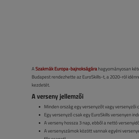
A
Szakmák Európa-bajnokságára
hagyományosan kétév
Budapest rendezhette az EuroSkills-t, a 2020-ról idé
kezdetét.
A verseny jellemzői
Minden ország egy versenyzőt vagy versenyzői 
Egy versenyző csak egy EuroSkills versenyen ind
A verseny hossza 3 nap, ebből a nettó versenyidő
A versenyszámok között vannak egyéni versenyek (
fős csapat).