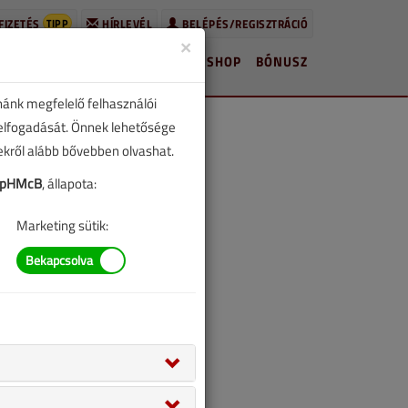
TIPP
FIZETÉS
HÍRLEVÉL
BELÉPÉS/REGISZTRÁCIÓ
×
HÍREK
LAPSZÁMOK
BLOG
SHOP
BÓNUSZ
nánk megfelelő felhasználói
 elfogadását. Önnek lehetősége
zekről alább bővebben olvashat.
9pHMcB
, állapota:
Marketing sütik: