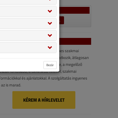
Szavazás
LEZÁRULT SZAVAZÁSOK →
VGF&HKL hírlevél
VGF&HKL hírlevél kényelmes, ingyenes szakmai
rforrás. Vegye igénybe ön is! Ha feliratkozik, átlagosan
vonta kétszer érkezik e-mail-címére, a megelőző
Bezár
őszak fontosabb, érdekesebb híreivel, szakmai
formációkkal és ajánlatokkal. A szolgáltatás ingyenes
 az is marad.
KÉREM A HÍRLEVELET