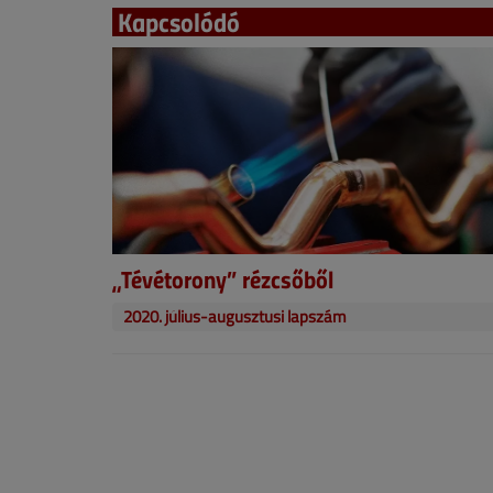
Kapcsolódó
„Tévétorony” rézcsőből
2020. július-augusztusi lapszám