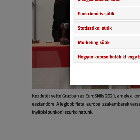
Funkcionális sütik
Statisztikai sütik
Marketing sütik
Hogyan kapcsolhatók ki vagy b
Kezdetét vette Grazban az EuroSkills 2021, amely a kor
esztendőre. A legjobb fiatal európai szakemberek vers
(nyitóképünkön) szurkolhatunk.