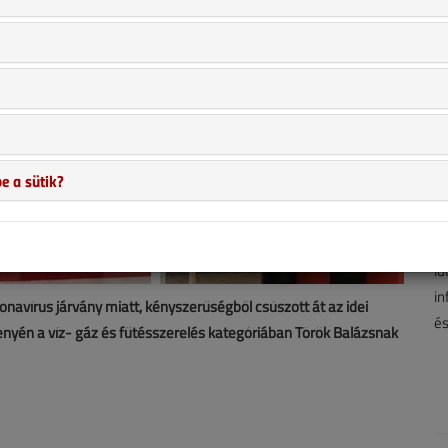
e a sütik?
A 
hí
ha
id
in
onavírus járvány miatt, kényszerűségből csúszott át az idei
és
enyén a víz- gáz és fűtésszerelés kategóriában Török Balázsnak