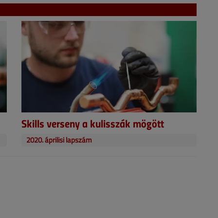
Skills verseny a kulisszák mögött
2020. áprilisi lapszám