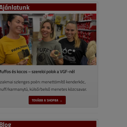
Ajánlatunk
uffos és kócos – szerelői pólók a VGF-nél
zakmai szlenges poén: menettömítő kenderkóc,
uff/karmanytú, külső/belső menetes közcsavar.
TOVÁBB A SHOPBA →
Blog