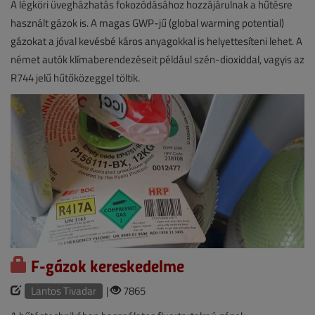
A légköri üvegházhatás fokozódásához hozzájárulnak a hűtésre
használt gázok is. A magas GWP-jű (global warming potential)
gázokat a jóval kevésbé káros anyagokkal is helyettesíteni lehet. A
német autók klímaberendezéseit például szén-dioxiddal, vagyis az
R744 jelű hűtőközeggel töltik.
F-gázok kereskedelme
Lantos Tivadar
|
7865