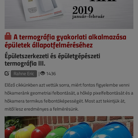
A termográfia gyakorlati alkalmazása
épületek állapotfelméréséhez
Épületszerkezeti és épületgépészeti
termográfia III.
Rahne Eric
|
1436
Előző cikkünkben azt vettük sorra, miért fontos figyelembe venni
hőkameránk geometriai felbontását, a hőkép pixelfelbontását és a
hőkamera termikus felbontóképességét. Most azt tekintjük át,
mitől lesz eredményes a felmérésünk.