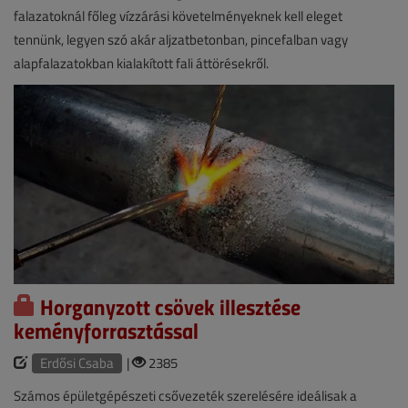
falazatoknál főleg vízzárási követelményeknek kell eleget
tennünk, legyen szó akár aljzatbetonban, pincefalban vagy
alapfalazatokban kialakított fali áttörésekről.
Horganyzott csövek illesztése
keményforrasztással
Erdősi Csaba
|
2385
Számos épületgépészeti csővezeték szerelésére ideálisak a