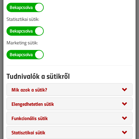
= A lapszám szakcikkeinek teljes tartalma csak előfizetőink vagy
vásárlóink számára érhető el.
Statisztikai sütik:
Ha van előfizetése, vagy már megvásárolta ezt a tartalmat,
itt tud
bejelentkezni
.
Marketing sütik:
1 LAPSZÁM 1990 FT
Csak ezt a lapszámot vásárolná meg?
1990 Ft-ért, online bankkártyás fizetéssel, azonnal
Tudnivalók a sütikről
megvásárolhatja a lapszámot, ezzel hozzáférést kap a szám
összes cikkéhez, amit pdf formátumban le is tölthet.
Mik azok a sütik?
Elengedhetetlen sütik
MEGVESZEM
EZT A LAPSZÁMOT
Funkcionális sütik
Statisztikai sütik