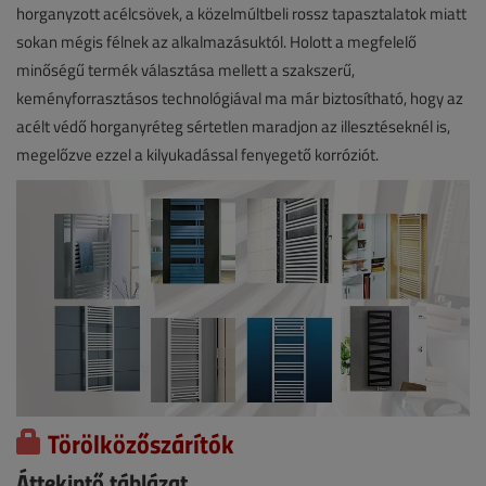
horganyzott acélcsövek, a közelmúltbeli rossz tapasztalatok miatt
sokan mégis félnek az alkalmazásuktól. Holott a megfelelő
minőségű termék választása mellett a szakszerű,
keményforrasztásos technológiával ma már biztosítható, hogy az
acélt védő horganyréteg sértetlen maradjon az illesztéseknél is,
megelőzve ezzel a kilyukadással fenyegető korróziót.
Törölközőszárítók
Áttekintő táblázat