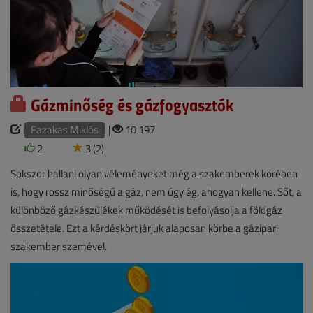
Gázminőség és gázfogyasztók
Fazakas Miklós
|
10 197
2
3 (2)
Sokszor hallani olyan véleményeket még a szakemberek körében
is, hogy rossz minőségű a gáz, nem úgy ég, ahogyan kellene. Sőt, a
különböző gázkészülékek működését is befolyásolja a földgáz
összetétele. Ezt a kérdéskört járjuk alaposan körbe a gázipari
szakember szemével.