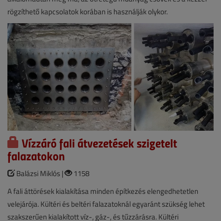
rögzíthető kapcsolatok korában is használják olykor.
Vízzáró fali átvezetések szigetelt
falazatokon
Balázsi Miklós |
1158
A fali áttörések kialakítása minden építkezés elengedhetetlen
velejárója. Kültéri és beltéri falazatoknál egyaránt szükség lehet
szakszerűen kialakított víz-, gáz-, és tűzzárásra. Kültéri