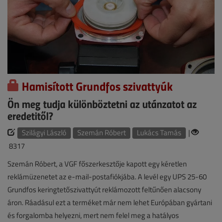
Hamisított Grundfos szivattyúk
Ön meg tudja különböztetni az utánzatot az
eredetitől?
Szilágyi László
Szemán Róbert
Lukács Tamás
|
8317
Szemán Róbert, a VGF főszerkesztője kapott egy kéretlen
reklámüzenetet az e-mail-postafiókjába. A levél egy UPS 25-60
Grundfos keringtetőszivattyút reklámozott feltűnően alacsony
áron. Ráadásul ezt a terméket már nem lehet Európában gyártani
és forgalomba helyezni, mert nem felel meg a hatályos