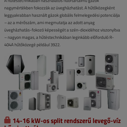
A hűtéstechnikában használatos fluortartalmú gázok
nagymértékben fokozzák az üvegházhatást. A hűtőközegként
leggyakrabban használt gázok globális felmelegedési potenciálja
– az a mérőszám, ami megmutatja az adott anyag
üvegházhatás-fokozó képességét a szén-dioxidéhoz viszonyítva
– nagyon magas, a hűtéstechnikában leginkább előforduló R-
404A hűtőközegé például 3922.
14-16 kW-os split rendszerű levegő-víz