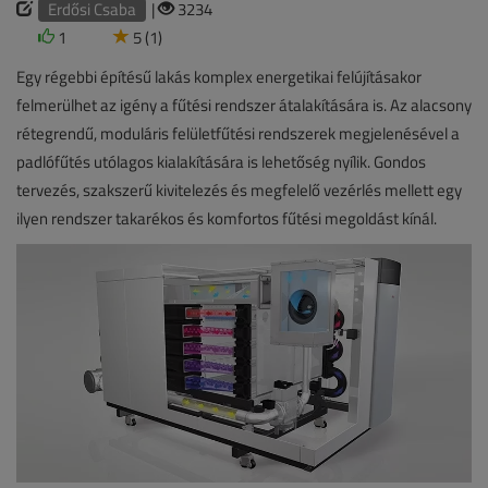
Erdősi Csaba
|
3234
1
5 (1)
Egy régebbi építésű lakás komplex energetikai felújításakor
felmerülhet az igény a fűtési rendszer átalakítására is. Az alacsony
rétegrendű, moduláris felületfűtési rendszerek megjelenésével a
padlófűtés utólagos kialakítására is lehetőség nyílik. Gondos
tervezés, szakszerű kivitelezés és megfelelő vezérlés mellett egy
ilyen rendszer takarékos és komfortos fűtési megoldást kínál.