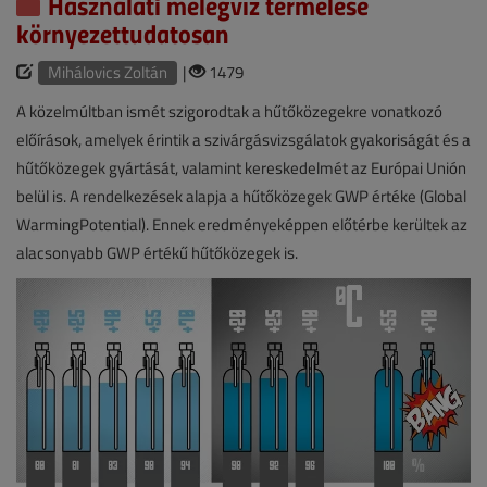
Használati melegvíz termelése
környezettudatosan
Mihálovics Zoltán
|
1479
A közelmúltban ismét szigorodtak a hűtőközegekre vonatkozó
előírások, amelyek érintik a szivárgásvizsgálatok gyakoriságát és a
hűtőközegek gyártását, valamint kereskedelmét az Európai Unión
belül is. A rendelkezések alapja a hűtőközegek GWP értéke (Global
WarmingPotential). Ennek eredményeképpen előtérbe kerültek az
alacsonyabb GWP értékű hűtőközegek is.