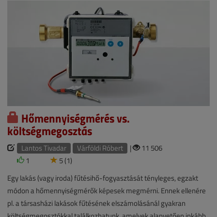
Hőmennyiségmérés vs.
költségmegosztás
Lantos Tivadar
Várföldi Róbert
|
11 506
1
5 (1)
Egy lakás (vagy iroda) fűtésihő-fogyasztását tényleges, egzakt
módon a hőmennyiségmérők képesek megmérni. Ennek ellenére
pl. a társasházi lakások fűtésének elszámolásánál gyakran
költségmegosztókkal találkozhatunk, amelyek alapvetően inkább