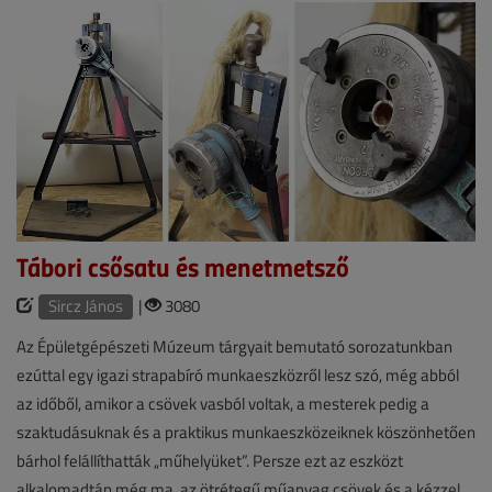
Tábori csősatu és menetmetsző
Sircz János
|
3080
Az Épületgépészeti Múzeum tárgyait bemutató sorozatunkban
ezúttal egy igazi strapabíró munkaeszközről lesz szó, még abból
az időből, amikor a csövek vasból voltak, a mesterek pedig a
szaktudásuknak és a praktikus munkaeszközeiknek köszönhetően
bárhol felállíthatták „műhelyüket”. Persze ezt az eszközt
alkalomadtán még ma, az ötrétegű műanyag csövek és a kézzel