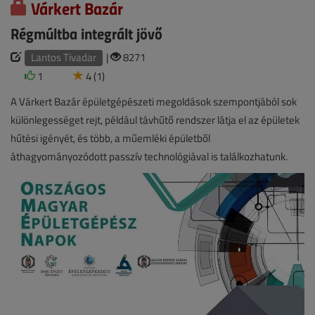
Várkert Bazár
Régmúltba integrált jövő
Lantos Tivadar
|
8271
1
4 (1)
A Várkert Bazár épületgépészeti megoldások szempontjából sok
különlegességet rejt, például távhűtő rendszer látja el az épületek
hűtési igényét, és több, a műemléki épületből
áthagyományozódott passzív technológiával is találkozhatunk.