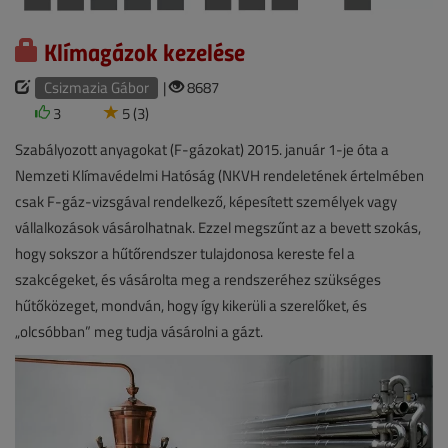
Klímagázok kezelése
Csizmazia Gábor
|
8687
3
5 (3)
Szabályozott anyagokat (F-gázokat) 2015. január 1-je óta a
Nemzeti Klímavédelmi Hatóság (NKVH rendeletének értelmében
csak F-gáz-vizsgával rendelkező, képesített személyek vagy
vállalkozások vásárolhatnak. Ezzel megszűnt az a bevett szokás,
hogy sokszor a hűtőrendszer tulajdonosa kereste fel a
szakcégeket, és vásárolta meg a rendszeréhez szükséges
hűtőközeget, mondván, hogy így kikerüli a szerelőket, és
„olcsóbban” meg tudja vásárolni a gázt.