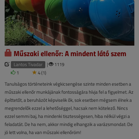
Műszaki ellenőr: A mindent látó szem
Lantos Tivadar
|
1119
1
4 (1)
Tanulságos történeteink végkicsengése szinte minden esetben a
műszaki ellenőr munkájának fontosságára hívja fel a figyelmet. Az
építtetőt, a beruházót képviselik ők, sok esetben mégsem élnek a
megrendelők ezzel a lehetőséggel, hacsak nem kötelező. Nincs
ezzel semmi baj, ha mindenki tisztességesen, hiba nélkül végzi a
feladatát. De ha nem, akkor mindig elhangzik a varázsmondat: De
jó lett volna, ha van műszaki ellenőröm!