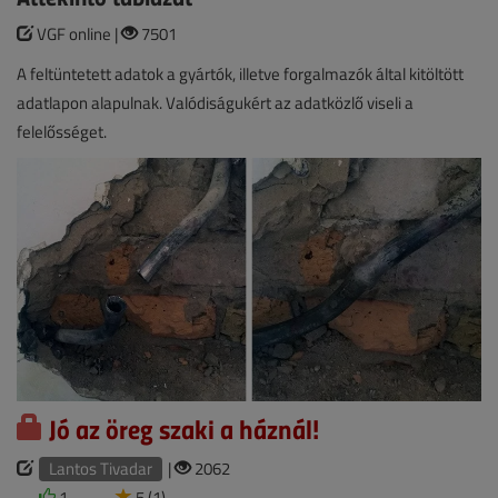
VGF online |
7501
A feltüntetett adatok a gyártók, illetve forgalmazók által kitöltött
adatlapon alapulnak. Valódiságukért az adatközlő viseli a
felelősséget.
Jó az öreg szaki a háznál!
Lantos Tivadar
|
2062
1
5 (1)