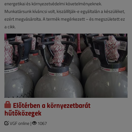
energetikai és környezetvédelmi követelményeknek.
Munkatársunk kíváncsi volt, kiszállítják-e egyáltalán a készüléket,
ezért megvásárolta. A termék megérkezett – és megszületett ez
a cikk.
Előtérben a környezetbarát
hűtőközegek
VGF online |
1067