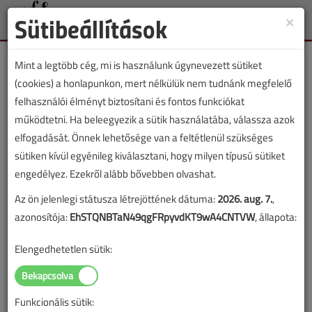
Sütibeállítások
×
Toggle
naviga
Mint a legtöbb cég, mi is használunk úgynevezett sütiket
(cookies) a honlapunkon, mert nélkülük nem tudnánk megfelelő
felhasználói élményt biztosítani és fontos funkciókat
működtetni. Ha beleegyezik a sütik használatába, válassza azok
Lapszám:
elfogadását. Önnek lehetősége van a feltétlenül szükséges
sütiken kívül egyénileg kiválasztani, hogy milyen típusú sütiket
ÉVES BONTÁS
engedélyez. Ezekről alább bővebben olvashat.
Az ön jelenlegi státusza létrejöttének dátuma:
2026. aug. 7.
,
A megjelenések éves ütemezése a
Médiaajánlat
oldalon
azonosítója:
EhSTQNBTaN49qgFRpyvdKT9wA4CNTVW
, állapota:
található.
Elengedhetetlen sütik:
VGF&HKL szaklap 2019.
január-február
Funkcionális sütik: