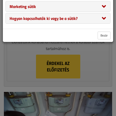
1 ÉVES ELŐFIZETÉS 13 990 FT
Marketing sütik
Legyen ön is előfizetőnk!
Hogyan kapcsolhatók ki vagy be a sütik?
A VGF&HKL egy havi megjelenésű épületgépészeti szaklap,
amely nyomtatott formában évente 10 alakommal jelenik
meg. Válasszon papíralapú vagy digitális előfizetést!
Bezár
Előfizetőink korlátlanul hozzáférhetnek a korábbi számok
tartalmához is.
ÉRDEKEL AZ
ELŐFIZETÉS