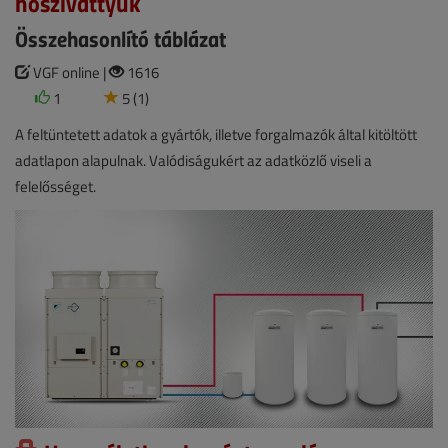
hőszivattyúk
Összehasonlító táblázat
VGF online |
1616
1
5 (1)
A feltüntetett adatok a gyártók, illetve forgalmazók által kitöltött
adatlapon alapulnak. Valódiságukért az adatközlő viseli a
felelősséget.