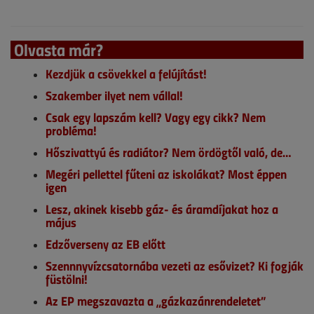
Olvasta már?
Kezdjük a csövekkel a felújítást!
Szakember ilyet nem vállal!
Csak egy lapszám kell? Vagy egy cikk? Nem
probléma!
Hőszivattyú és radiátor? Nem ördögtől való, de…
Megéri pellettel fűteni az iskolákat? Most éppen
igen
Lesz, akinek kisebb gáz- és áramdíjakat hoz a
május
Edzőverseny az EB előtt
Szennnyvízcsatornába vezeti az esővizet? Ki fogják
füstölni!
Az EP megszavazta a „gázkazánrendeletet”