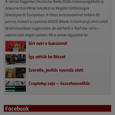
A német független Deutsche Welle (DW) műsorszolgáltató új
dokumentumfilmje leleplezi az illegális hűtőközegek
feketepiacát Európában. A titkos kereskedelmet feltáró 20
perces műsort a csatorna MADE (Made in Germany) című üzleti
tévéműsorában sugározták, de elérhető a YouTube-on is –
sajnos csak angol nyelven. Mi is onnan ágyaztuk be.
Járt neki a buksisimi!
Így vettük be Bécset
Szerelés, javítás nyomás alatt
Csaptelep zaja – összehasonlítás
Facebook