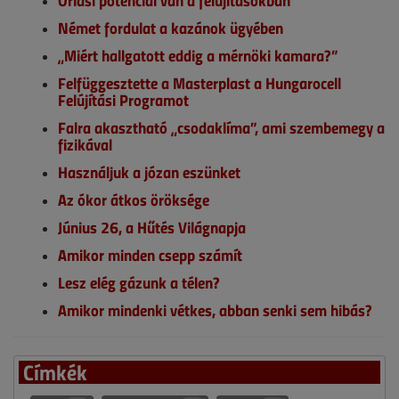
Német fordulat a kazánok ügyében
„Miért hallgatott eddig a mérnöki kamara?”
Felfüggesztette a Masterplast a Hungarocell
Felújítási Programot
Falra akasztható „csodaklíma”, ami szembemegy a
fizikával
Használjuk a józan eszünket
Az ókor átkos öröksége
Június 26, a Hűtés Világnapja
Amikor minden csepp számít
Lesz elég gázunk a télen?
Amikor mindenki vétkes, abban senki sem hibás?
Címkék