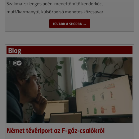
Szakmai szlenges poén: menettömítő kenderkóc,
muff/karmanytú, külső/belső menetes közcsavar.
TOVÁBB A SHOPBA →
Blog
Német tévériport az F-gáz-csalókról