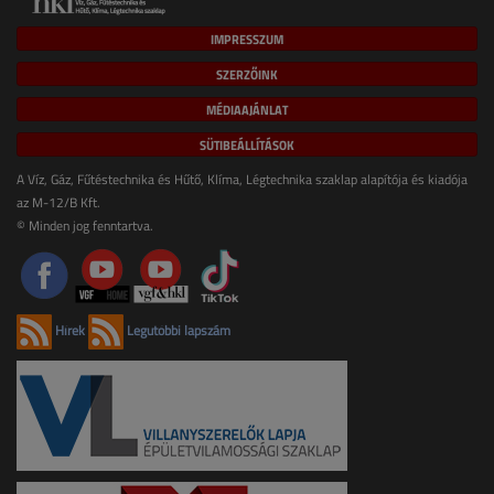
IMPRESSZUM
SZERZŐINK
MÉDIAAJÁNLAT
SÜTIBEÁLLÍTÁSOK
A Víz, Gáz, Fűtéstechnika és Hűtő, Klíma, Légtechnika szaklap alapítója és kiadója
az M-12/B Kft.
© Minden jog fenntartva.
Hírek
Legutóbbi lapszám