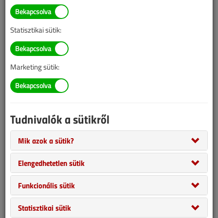
Statisztikai sütik:
Marketing sütik:
Ablakok, záróra!
Tudnivalók a sütikről
2021. március 8. |
8534
2
5 (2)
Mik azok a sütik?
Az új előírásnak megfelelően ablaknyitással már nem lehet
Elengedhetetlen sütik
megoldani az új építésű lakó- és nem lakóépületek szellőztetését,
csak szabályozott működésű hővisszanyerős szellőztetőrendszer
Funkcionális sütik
vagy központi elszívásos szellőzés kiépítésével.
Statisztikai sütik
2021. márciusi lapszám