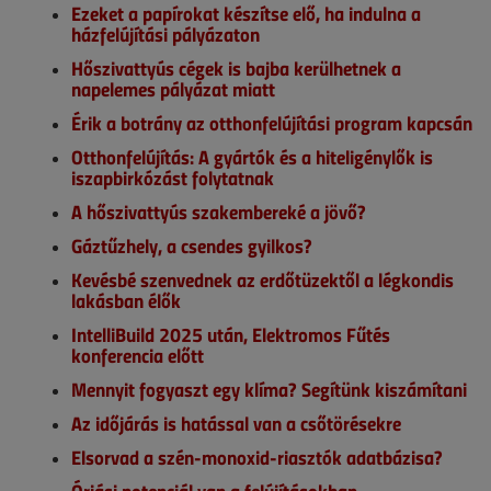
Ezeket a papírokat készítse elő, ha indulna a
házfelújítási pályázaton
Hőszivattyús cégek is bajba kerülhetnek a
napelemes pályázat miatt
Érik a botrány az otthonfelújítási program kapcsán
Otthonfelújítás: A gyártók és a hiteligénylők is
iszapbirkózást folytatnak
A hőszivattyús szakembereké a jövő?
Gáztűzhely, a csendes gyilkos?
Kevésbé szenvednek az erdőtüzektől a légkondis
lakásban élők
IntelliBuild 2025 után, Elektromos Fűtés
konferencia előtt
Mennyit fogyaszt egy klíma? Segítünk kiszámítani
Az időjárás is hatással van a csőtörésekre
Elsorvad a szén-monoxid-riasztók adatbázisa?
Óriási potenciál van a felújításokban