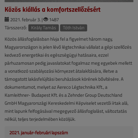
Közös kiállás a komfortszellőzésért
2021. február 3. |
1487
Társszerző:
Király Tamás
Tóth István
Közös állásfoglalásban hívja fel a figyelmet három nagy,
Magyarországon is jelen lévő légtechnikai vállalat a gépi szellőzés
kedvező energetikai és egészségügyi hatásaira, ezzel
párhuzamosan pedig javaslatokat fogalmaz meg egyebek mellett
a vonatkozó szabályozási környezet átalakítására, illetve a
támogatott lakásfelújítási beruházások körének bővítésére. A
dokumentumot, melyet az Aereco Légtechnika Kft., a
Kamleithner- Budapest Kft. és a Zehnder Group Deutschland
GmbH Magyarországi Kereskedelmi Képviselet vezetői írtak alá,
mint lapunk felfogásával megegyező állásfoglalást, változtatás
nélkül, teljes terjedelmében közöljük.
2021. január-februári lapszám