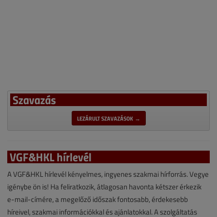
Szavazás
LEZÁRULT SZAVAZÁSOK →
VGF&HKL hírlevél
A VGF&HKL hírlevél kényelmes, ingyenes szakmai hírforrás. Vegye
igénybe ön is! Ha feliratkozik, átlagosan havonta kétszer érkezik
e-mail-címére, a megelőző időszak fontosabb, érdekesebb
híreivel, szakmai információkkal és ajánlatokkal. A szolgáltatás