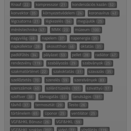
Knauf
kompresszor
kondenzációs kazán
22
21
52
konvektor
környezetvédelem
koronavírus
35
24
42
légcsatorna
légkezelés
megújulók
21
54
25
méréstechnika
MMK
múzeum
47
23
100
nagyvilág
napelem
napenergia
49
37
35
napkollektor
okosotthon
oktatás
28
46
31
padlófűtés
pályázat
pellet
radiátor
34
53
28
47
rendezvény
szabályozás
szabványok
119
29
25
szakmatörténet
szakoktatás
szavazás
22
31
35
szellőztetés
szerelés
szerelvények
70
59
83
szerszámok
szilárd tüzelés
szivattyú
40
101
57
szoftver
támogatás
tanulságos
38
51
181
távhő
termosztát
Testo
37
29
26
történelem
Uponor
ventilátor
65
25
25
VGF&HKL Bónusz
VGF&HKL
26
59
VGF&HKL szaklap
videó
vízellátás
202
72
119