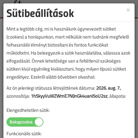
Sütibeállítások
×
Toggle
naviga
Mint a legtöbb cég, mi is használunk úgynevezett sütiket
(cookies) a honlapunkon, mert nélkülük nem tudnánk megfelelő
felhasználói élményt biztosítani és fontos funkciókat
működtetni. Ha beleegyezik a sütik használatába, válassza azok
Chappon Ákos
elfogadását. Önnek lehetősége van a feltétlenül szükséges
sütiken kívül egyénileg kiválasztani, hogy milyen típusú sütiket
engedélyez. Ezekről alább bővebben olvashat.
SZERZŐK LISTÁJA
Az ön jelenlegi státusza létrejöttének dátuma:
2026. aug. 7.
,
azonosítója:
1h5kyyVuWZWmE7NlJnGk4uani5oU2sz
, állapota:
8584 |
|
Elengedhetetlen sütik:
Chappon Ákos cikkei
Funkcionális sütik: