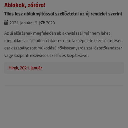
Ablakok, záróra!
Tilos lesz ablaknyitással szellőztetni az új rendelet szerint
2021. január 19. |
7029
Az új előírásnak megfelelően ablaknyitással már nem lehet
megoldani az új építésű lakó- és nem lakóépületek szellőztetését,
csak szabályozott működésű hővisszanyerős szellőztetőrendszer
vagy központi elszívásos szellőzés kiépítésével.
Hírek, 2021. január