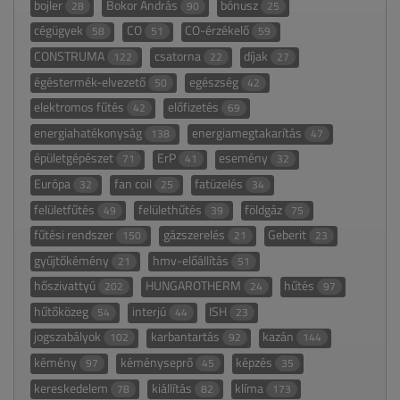
bojler
Bokor András
bónusz
28
90
25
cégügyek
CO
CO-érzékelő
58
51
59
CONSTRUMA
csatorna
díjak
122
22
27
égéstermék-elvezető
egészség
50
42
elektromos fűtés
előfizetés
42
69
energiahatékonyság
energiamegtakarítás
138
47
épületgépészet
ErP
esemény
71
41
32
Európa
fan coil
fatüzelés
32
25
34
felületfűtés
felülethűtés
földgáz
49
39
75
fűtési rendszer
gázszerelés
Geberit
150
21
23
gyűjtőkémény
hmv-előállítás
21
51
hőszivattyú
HUNGAROTHERM
hűtés
202
24
97
hűtőközeg
interjú
ISH
54
44
23
jogszabályok
karbantartás
kazán
102
92
144
kémény
kéményseprő
képzés
97
45
35
kereskedelem
kiállítás
klíma
78
82
173