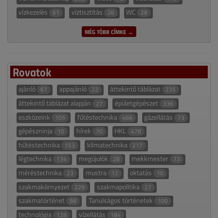
vízkezelés
víztisztítás
WC
61
26
28
MÉG TÖBB CÍMKE →
Rovatok
ajánló
appajánló
áttekintő táblázat
67
22
235
áttekintő táblázat alapján
épületgépészet
27
336
eszközeink
fűtéstechnika
gázellátás
105
466
73
gépészninja
hírek
HKL
10
70
478
hűtéstechnika
klímatechnika
153
217
légtechnika
megújulók
mekkmester
134
28
73
méréstechnika
mustra
oktatás
23
12
10
szakmakörnyezet
szakmapolitika
229
27
szakmatörténet
Tanulságos történetek
98
100
technológia
vízellátás
128
184