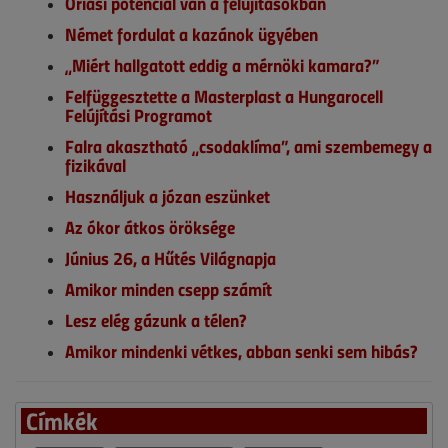
Óriási potenciál van a felújításokban
Német fordulat a kazánok ügyében
„Miért hallgatott eddig a mérnöki kamara?”
Felfüggesztette a Masterplast a Hungarocell
Felújítási Programot
Falra akasztható „csodaklíma”, ami szembemegy a
fizikával
Használjuk a józan eszünket
Az ókor átkos öröksége
Június 26, a Hűtés Világnapja
Amikor minden csepp számít
Lesz elég gázunk a télen?
Amikor mindenki vétkes, abban senki sem hibás?
Címkék