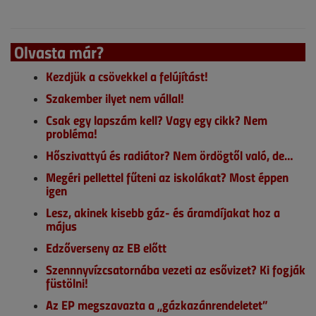
Olvasta már?
Kezdjük a csövekkel a felújítást!
Szakember ilyet nem vállal!
Csak egy lapszám kell? Vagy egy cikk? Nem
probléma!
Hőszivattyú és radiátor? Nem ördögtől való, de…
Megéri pellettel fűteni az iskolákat? Most éppen
igen
Lesz, akinek kisebb gáz- és áramdíjakat hoz a
május
Edzőverseny az EB előtt
Szennnyvízcsatornába vezeti az esővizet? Ki fogják
füstölni!
Az EP megszavazta a „gázkazánrendeletet”