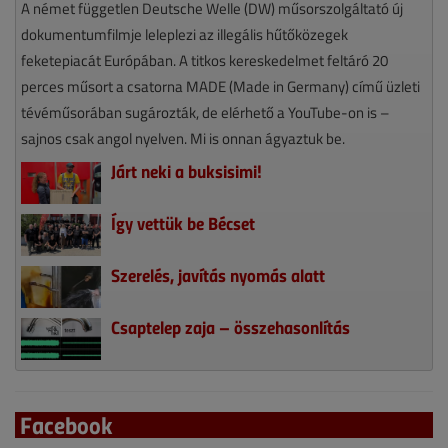
A német független Deutsche Welle (DW) műsorszolgáltató új
dokumentumfilmje leleplezi az illegális hűtőközegek
feketepiacát Európában. A titkos kereskedelmet feltáró 20
perces műsort a csatorna MADE (Made in Germany) című üzleti
tévéműsorában sugározták, de elérhető a YouTube-on is –
sajnos csak angol nyelven. Mi is onnan ágyaztuk be.
Járt neki a buksisimi!
Így vettük be Bécset
Szerelés, javítás nyomás alatt
Csaptelep zaja – összehasonlítás
Facebook