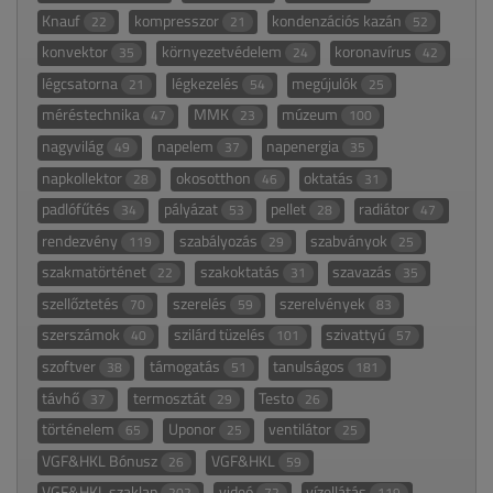
Knauf
kompresszor
kondenzációs kazán
22
21
52
konvektor
környezetvédelem
koronavírus
35
24
42
légcsatorna
légkezelés
megújulók
21
54
25
méréstechnika
MMK
múzeum
47
23
100
nagyvilág
napelem
napenergia
49
37
35
napkollektor
okosotthon
oktatás
28
46
31
padlófűtés
pályázat
pellet
radiátor
34
53
28
47
rendezvény
szabályozás
szabványok
119
29
25
szakmatörténet
szakoktatás
szavazás
22
31
35
szellőztetés
szerelés
szerelvények
70
59
83
szerszámok
szilárd tüzelés
szivattyú
40
101
57
szoftver
támogatás
tanulságos
38
51
181
távhő
termosztát
Testo
37
29
26
történelem
Uponor
ventilátor
65
25
25
VGF&HKL Bónusz
VGF&HKL
26
59
VGF&HKL szaklap
videó
vízellátás
202
72
119