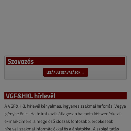
Szavazás
LEZÁRULT SZAVAZÁSOK →
VGF&HKL hírlevél
A VGF&HKL hírlevél kényelmes, ingyenes szakmai hírforrás. Vegye
igénybe ön is! Ha feliratkozik, átlagosan havonta kétszer érkezik
e-mail-címére, a megelőző időszak fontosabb, érdekesebb
híreivel, szakmai információkkal és ajánlatokkal. A szolgáltatás