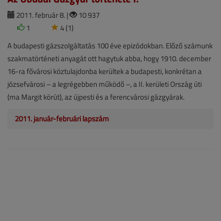
2011. február 8. |
10 937
1
4 (1)
A budapesti gázszolgáltatás 100 éve epizódokban. Előző számunk
szakmatörténeti anyagát ott hagytuk abba, hogy 1910. december
16-ra fővárosi köztulajdonba kerültek a budapesti, konkrétan a
józsefvárosi – a legrégebben működő –, a II. kerületi Ország úti
(ma Margit körút), az újpesti és a ferencvárosi gázgyárak.
2011. január-februári lapszám