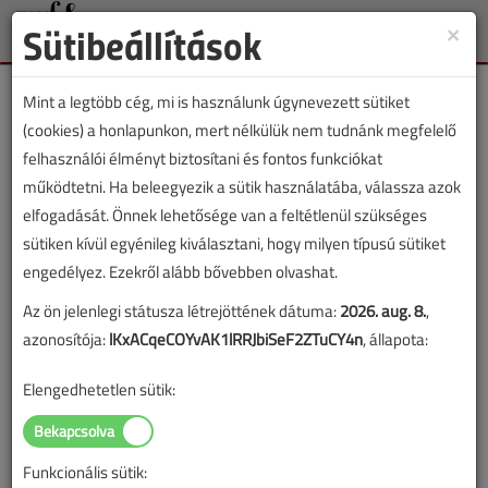
Sütibeállítások
×
Toggle
naviga
Mint a legtöbb cég, mi is használunk úgynevezett sütiket
(cookies) a honlapunkon, mert nélkülük nem tudnánk megfelelő
felhasználói élményt biztosítani és fontos funkciókat
működtetni. Ha beleegyezik a sütik használatába, válassza azok
Fischer Zoltán
elfogadását. Önnek lehetősége van a feltétlenül szükséges
sütiken kívül egyénileg kiválasztani, hogy milyen típusú sütiket
múzeumvezető
engedélyez. Ezekről alább bővebben olvashat.
Az ön jelenlegi státusza létrejöttének dátuma:
2026. aug. 8.
,
SZERZŐK LISTÁJA
azonosítója:
lKxACqeCOYvAK1lRRJbiSeF2ZTuCY4n
, állapota:
Elengedhetetlen sütik:
2189 |
|
Fischer Zoltán cikkei
Funkcionális sütik: