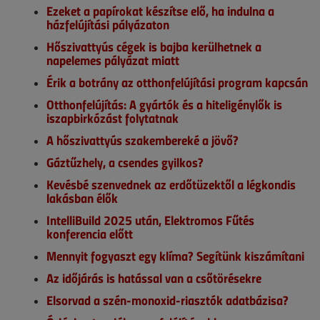
Ezeket a papírokat készítse elő, ha indulna a
házfelújítási pályázaton
Hőszivattyús cégek is bajba kerülhetnek a
napelemes pályázat miatt
Érik a botrány az otthonfelújítási program kapcsán
Otthonfelújítás: A gyártók és a hiteligénylők is
iszapbirkózást folytatnak
A hőszivattyús szakembereké a jövő?
Gáztűzhely, a csendes gyilkos?
Kevésbé szenvednek az erdőtüzektől a légkondis
lakásban élők
IntelliBuild 2025 után, Elektromos Fűtés
konferencia előtt
Mennyit fogyaszt egy klíma? Segítünk kiszámítani
Az időjárás is hatással van a csőtörésekre
Elsorvad a szén-monoxid-riasztók adatbázisa?