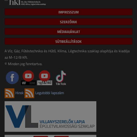
IMPRESSZUM
SZERZŐINK
MÉDIAAJÁNLAT
SÜTIBEÁLLÍTÁSOK
A Víz, Gáz, Fűtéstechnika és Hűtő, Klíma, Légtechnika szaklap alapítója és kiadója
az M-12/B Kft.
© Minden jog fenntartva.
Hírek
Legutóbbi lapszám