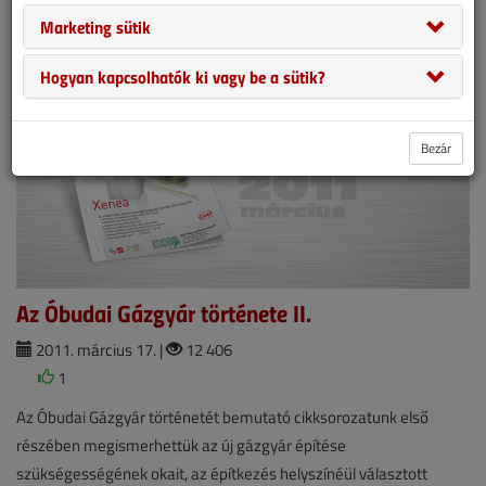
2011. áprilisi lapszám
Marketing sütik
Hogyan kapcsolhatók ki vagy be a sütik?
Bezár
Az Óbudai Gázgyár története II.
2011. március 17. |
12 406
1
Az Óbudai Gázgyár történetét bemutató cikksorozatunk első
részében megismerhettük az új gázgyár építése
szükségességének okait, az építkezés helyszínéül választott