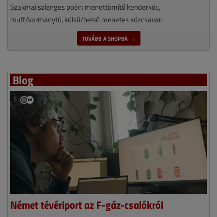
Szakmai szlenges poén: menettömítő kenderkóc,
muff/karmanytú, külső/belső menetes közcsavar.
TOVÁBB A SHOPBA →
Blog
Német tévériport az F-gáz-csalókról