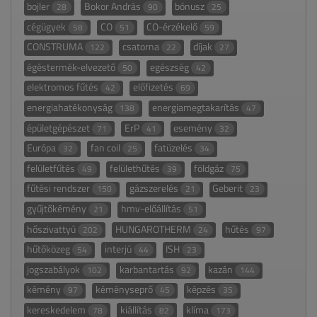
bojler
Bokor András
bónusz
28
90
25
cégügyek
CO
CO-érzékelő
58
51
59
CONSTRUMA
csatorna
díjak
122
22
27
égéstermék-elvezető
egészség
50
42
elektromos fűtés
előfizetés
42
69
energiahatékonyság
energiamegtakarítás
138
47
épületgépészet
ErP
esemény
71
41
32
Európa
fan coil
fatüzelés
32
25
34
felületfűtés
felülethűtés
földgáz
49
39
75
fűtési rendszer
gázszerelés
Geberit
150
21
23
gyűjtőkémény
hmv-előállítás
21
51
hőszivattyú
HUNGAROTHERM
hűtés
202
24
97
hűtőközeg
interjú
ISH
54
44
23
jogszabályok
karbantartás
kazán
102
92
144
kémény
kéményseprő
képzés
97
45
35
kereskedelem
kiállítás
klíma
78
82
173