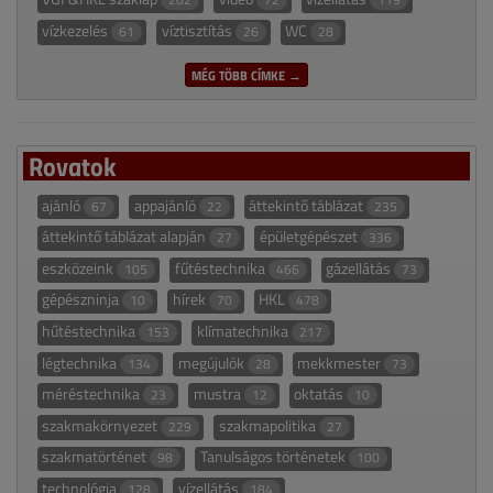
vízkezelés
víztisztítás
WC
61
26
28
MÉG TÖBB CÍMKE →
Rovatok
ajánló
appajánló
áttekintő táblázat
67
22
235
áttekintő táblázat alapján
épületgépészet
27
336
eszközeink
fűtéstechnika
gázellátás
105
466
73
gépészninja
hírek
HKL
10
70
478
hűtéstechnika
klímatechnika
153
217
légtechnika
megújulók
mekkmester
134
28
73
méréstechnika
mustra
oktatás
23
12
10
szakmakörnyezet
szakmapolitika
229
27
szakmatörténet
Tanulságos történetek
98
100
technológia
vízellátás
128
184