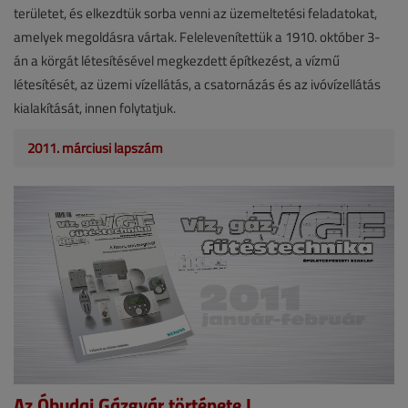
területet, és elkezdtük sorba venni az üzemeltetési feladatokat,
amelyek megoldásra vártak. Felelevenítettük a 1910. október 3-
án a körgát létesítésével megkezdett építkezést, a vízmű
létesítését, az üzemi vízellátás, a csatornázás és az ivóvízellátás
kialakítását, innen folytatjuk.
2011. márciusi lapszám
Az Óbudai Gázgyár története I.