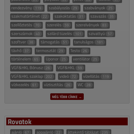
rendezvény
szabályozás
szabványok
119
29
25
szakmatörténet
szakoktatás
szavazás
22
31
35
szellőztetés
szerelés
szerelvények
70
59
83
szerszámok
szilárd tüzelés
szivattyú
40
101
57
szoftver
támogatás
tanulságos
38
51
181
távhő
termosztát
Testo
37
29
26
történelem
Uponor
ventilátor
65
25
25
VGF&HKL Bónusz
VGF&HKL
26
59
VGF&HKL szaklap
videó
vízellátás
202
72
119
vízkezelés
víztisztítás
WC
61
26
28
MÉG TÖBB CÍMKE →
Rovatok
ajánló
appajánló
áttekintő táblázat
67
22
235