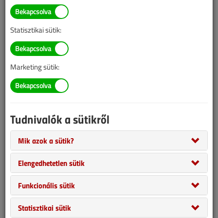
Statisztikai sütik:
Marketing sütik:
Király ez a rendszer!
Tudnivalók a sütikről
2015. július 31. |
2779
Mik azok a sütik?
Egy valódi gyöngyszemre sikerült lelnünk az elmúlt hetekben a
festői Királyok útján, egy társasház udvarán.
Elengedhetetlen sütik
2015. július-augusztusi lapszám
Funkcionális sütik
Statisztikai sütik