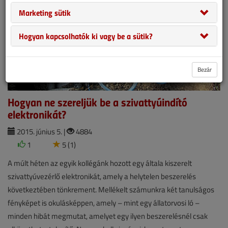
Marketing sütik
Hogyan kapcsolhatók ki vagy be a sütik?
Bezár
Hogyan ne szereljük be a szivattyúindító
elektronikát?
2015. június 5. |
4884
1
5 (1)
A múlt héten az egyik kollégánk hozott egy általa kiszerelt
szivattyúvezérlő elektronikát, amely a helytelen beszerelés
következtében tönkrement. Mellékelt számunkra két tanulságos
fényképet is okulásképpen, amely – mint egy állatorvosi ló –
minden hibát megmutat, amelyet egy ilyen beszerelésnél csak