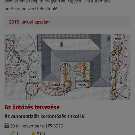
elkövethet a telepítő. Nagyon kell vigyázni, ha automata
öntözőrendszert telepítünk!
2015. júniusi lapszám
Az öntözés tervezése
Az automatizált kertöntözés titkai IV.
2014. november 4. |
6576
1
5 (1)