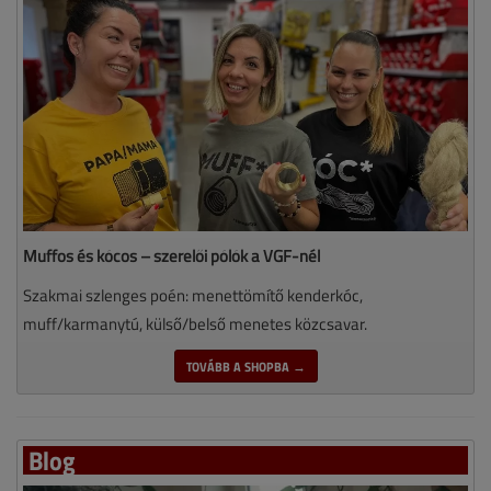
Muffos és kócos – szerelői pólók a VGF-nél
Szakmai szlenges poén: menettömítő kenderkóc,
muff/karmanytú, külső/belső menetes közcsavar.
TOVÁBB A SHOPBA →
Blog