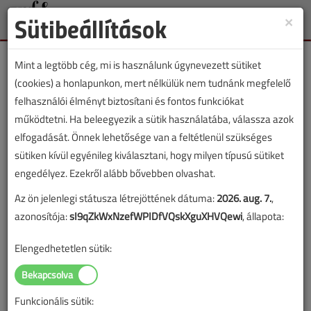
Sütibeállítások
×
Toggle
naviga
Mint a legtöbb cég, mi is használunk úgynevezett sütiket
(cookies) a honlapunkon, mert nélkülük nem tudnánk megfelelő
felhasználói élményt biztosítani és fontos funkciókat
működtetni. Ha beleegyezik a sütik használatába, válassza azok
Hordós László Gergely
elfogadását. Önnek lehetősége van a feltétlenül szükséges
sütiken kívül egyénileg kiválasztani, hogy milyen típusú sütiket
engedélyez. Ezekről alább bővebben olvashat.
SZERZŐK LISTÁJA
Az ön jelenlegi státusza létrejöttének dátuma:
2026. aug. 7.
,
azonosítója:
sI9qZkWxNzefWPIDfVQskXguXHVQewi
, állapota:
2618 |
|
Elengedhetetlen sütik:
Hordós László Gergely cikkei
Funkcionális sütik: