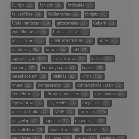
Európa
fan coil
fatüzelés
32
25
34
felületfűtés
felülethűtés
földgáz
49
39
75
fűtési rendszer
gázszerelés
Geberit
150
21
23
gyűjtőkémény
hmv-előállítás
21
51
hőszivattyú
HUNGAROTHERM
hűtés
202
24
97
hűtőközeg
interjú
ISH
54
44
23
jogszabályok
karbantartás
kazán
102
92
144
kémény
kéményseprő
képzés
97
45
35
kereskedelem
kiállítás
klíma
78
82
173
Knauf
kompresszor
kondenzációs kazán
22
21
52
konvektor
környezetvédelem
koronavírus
35
24
42
légcsatorna
légkezelés
megújulók
21
54
25
méréstechnika
MMK
múzeum
47
23
100
nagyvilág
napelem
napenergia
49
37
35
napkollektor
okosotthon
oktatás
28
46
31
padlófűtés
pályázat
pellet
radiátor
34
53
28
47