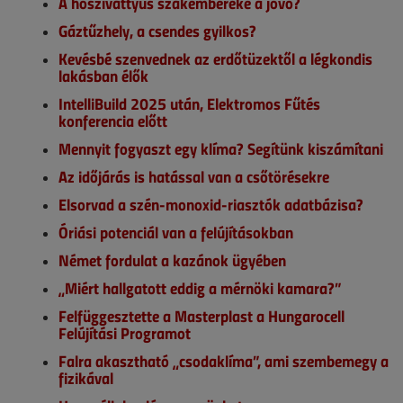
A hőszivattyús szakembereké a jövő?
Gáztűzhely, a csendes gyilkos?
Kevésbé szenvednek az erdőtüzektől a légkondis
lakásban élők
IntelliBuild 2025 után, Elektromos Fűtés
konferencia előtt
Mennyit fogyaszt egy klíma? Segítünk kiszámítani
Az időjárás is hatással van a csőtörésekre
Elsorvad a szén-monoxid-riasztók adatbázisa?
Óriási potenciál van a felújításokban
Német fordulat a kazánok ügyében
„Miért hallgatott eddig a mérnöki kamara?”
Felfüggesztette a Masterplast a Hungarocell
Felújítási Programot
Falra akasztható „csodaklíma”, ami szembemegy a
fizikával