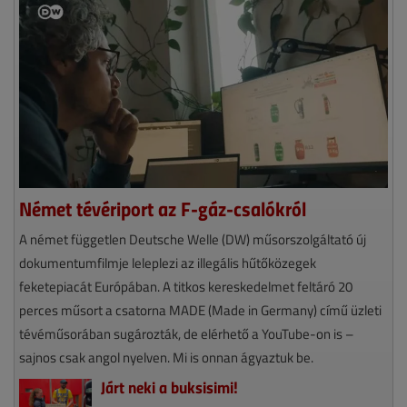
Német tévériport az F-gáz-csalókról
A német független Deutsche Welle (DW) műsorszolgáltató új
dokumentumfilmje leleplezi az illegális hűtőközegek
feketepiacát Európában. A titkos kereskedelmet feltáró 20
perces műsort a csatorna MADE (Made in Germany) című üzleti
tévéműsorában sugározták, de elérhető a YouTube-on is –
sajnos csak angol nyelven. Mi is onnan ágyaztuk be.
Járt neki a buksisimi!