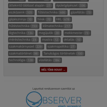
áttekintő táblázat alapján
épületgépészet
27
336
eszközeink
fűtéstechnika
gázellátás
105
466
73
gépészninja
hírek
HKL
10
70
478
hűtéstechnika
klímatechnika
153
217
légtechnika
megújulók
mekkmester
134
28
73
méréstechnika
mustra
oktatás
23
12
10
szakmakörnyezet
szakmapolitika
229
27
szakmatörténet
Tanulságos történetek
98
100
technológia
vízellátás
128
184
MÉG TÖBB ROVAT →
Lapunkat rendszeresen szemlézi az