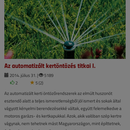
Az automatizált kertöntözés titkai I.
2014. július 31. |
5189
2
5 (2)
Az automatizált kerti öntözőrendszerek az elmúlt huszonöt
esztendő alatt a teljes ismeretlenségből jól ismert és sokak által
vágyott kényelmi berendezésekké váltak, együtt felemelkedve a
motoros garázs- és kertkapukkal. Azok, akik valóban szép kertre
vágynak, nem tehetnek mást Magyarországon, mint építtetnek,