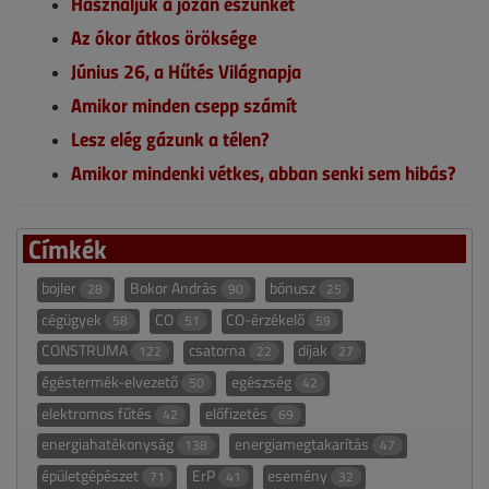
Használjuk a józan eszünket
Az ókor átkos öröksége
Június 26, a Hűtés Világnapja
Amikor minden csepp számít
Lesz elég gázunk a télen?
Amikor mindenki vétkes, abban senki sem hibás?
Címkék
bojler
Bokor András
bónusz
28
90
25
cégügyek
CO
CO-érzékelő
58
51
59
CONSTRUMA
csatorna
díjak
122
22
27
égéstermék-elvezető
egészség
50
42
elektromos fűtés
előfizetés
42
69
energiahatékonyság
energiamegtakarítás
138
47
épületgépészet
ErP
esemény
71
41
32