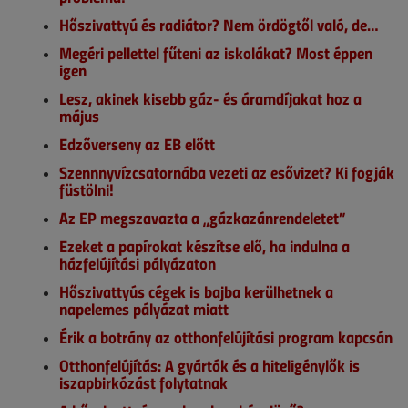
Hőszivattyú és radiátor? Nem ördögtől való, de…
Megéri pellettel fűteni az iskolákat? Most éppen
igen
Lesz, akinek kisebb gáz- és áramdíjakat hoz a
május
Edzőverseny az EB előtt
Szennnyvízcsatornába vezeti az esővizet? Ki fogják
füstölni!
Az EP megszavazta a „gázkazánrendeletet”
Ezeket a papírokat készítse elő, ha indulna a
házfelújítási pályázaton
Hőszivattyús cégek is bajba kerülhetnek a
napelemes pályázat miatt
Érik a botrány az otthonfelújítási program kapcsán
Otthonfelújítás: A gyártók és a hiteligénylők is
iszapbirkózást folytatnak