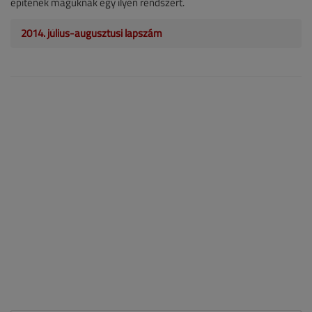
építenek maguknak egy ilyen rendszert.
2014. július-augusztusi lapszám