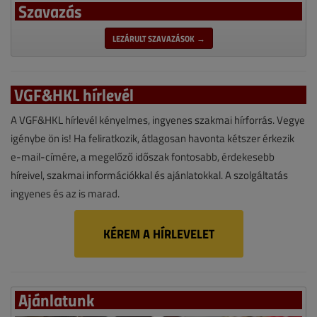
Szavazás
LEZÁRULT SZAVAZÁSOK →
VGF&HKL hírlevél
A VGF&HKL hírlevél kényelmes, ingyenes szakmai hírforrás. Vegye
igénybe ön is! Ha feliratkozik, átlagosan havonta kétszer érkezik
e-mail-címére, a megelőző időszak fontosabb, érdekesebb
híreivel, szakmai információkkal és ajánlatokkal. A szolgáltatás
ingyenes és az is marad.
KÉREM A HÍRLEVELET
Ajánlatunk