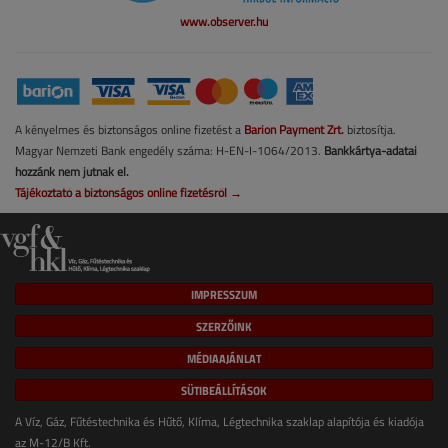
www.observer.hu
A kényelmes és biztonságos online fizetést a
Barion Payment Zrt.
biztosítja.
Magyar Nemzeti Bank engedély száma: H-EN-I-1064/2013.
Bankkártya-adatai
hozzánk nem jutnak el.
Tájékoztató a biztonságos online fizetésről →
IMPRESSZUM
SZERZŐINK
MÉDIAAJÁNLAT
SÜTIBEÁLLÍTÁSOK
A Víz, Gáz, Fűtéstechnika és Hűtő, Klíma, Légtechnika szaklap alapítója és kiadója
az M-12/B Kft.