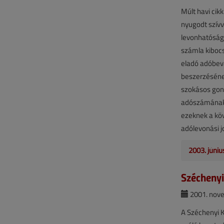
Múlt havi cik
nyugodt szívv
levonhatóság
számla kibocs
eladó adóbeva
beszerzésének
szokásos gond
adószámának,
ezeknek a köv
adólevonási jo
2003. júniu
Széchenyi
2001. nove
A Széchenyi 