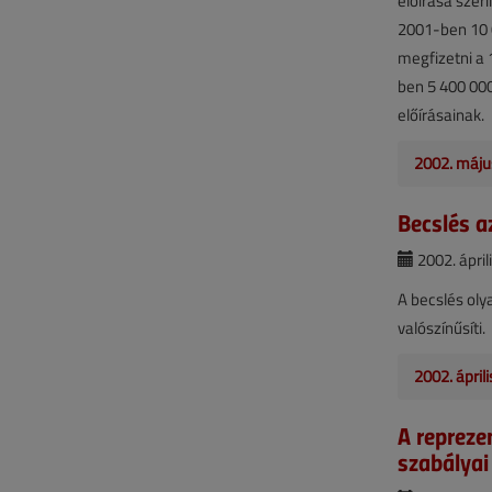
előírása szer
2001-ben 10 
megfizetni a 
ben 5 400 000
előírásainak.
2002. máju
Becslés a
2002. áprili
A becslés oly
valószínűsíti.
2002. ápril
A repreze
szabályai