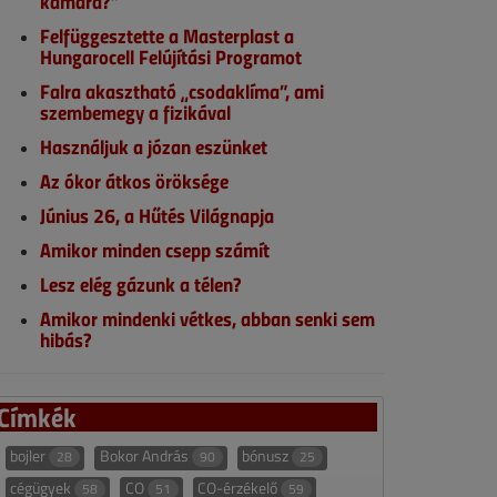
kamara?”
Felfüggesztette a Masterplast a
Hungarocell Felújítási Programot
Falra akasztható „csodaklíma”, ami
szembemegy a fizikával
Használjuk a józan eszünket
Az ókor átkos öröksége
Június 26, a Hűtés Világnapja
Amikor minden csepp számít
Lesz elég gázunk a télen?
Amikor mindenki vétkes, abban senki sem
hibás?
Címkék
bojler
Bokor András
bónusz
28
90
25
cégügyek
CO
CO-érzékelő
58
51
59