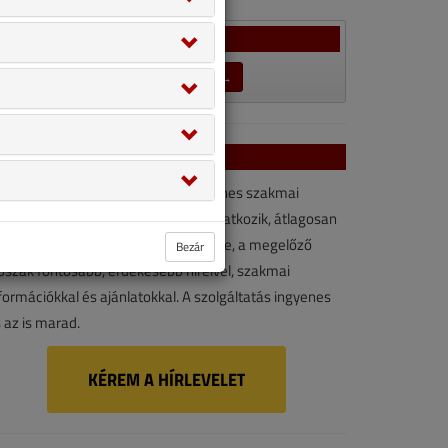
Szavazás
LEZÁRULT SZAVAZÁSOK →
VGF&HKL hírlevél
VGF&HKL hírlevél kényelmes, ingyenes szakmai
rforrás. Vegye igénybe ön is! Ha feliratkozik, átlagosan
vonta kétszer érkezik e-mail-címére, a megelőző
Bezár
őszak fontosabb, érdekesebb híreivel, szakmai
formációkkal és ajánlatokkal. A szolgáltatás ingyenes
 az is marad.
KÉREM A HÍRLEVELET