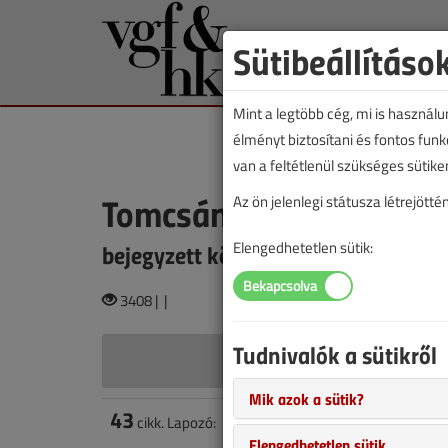
Sütibeállításo
Mint a legtöbb cég, mi is használ
élményt biztosítani és fontos fun
van a feltétlenül szükséges sütike
Tomcsányi Erzsébet
Az ön jelenlegi státusza létrejöt
bejegyzett könyvvizsgáló
Elengedhetetlen sütik:
3408 |
|
Tudnivalók a sütikről
Tomcsányi
Mik azok a sütik?
43
cikk. Lapozó:
1
2
3
Elengedhetetlen sütik