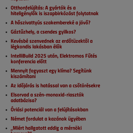
Otthonfelújítás: A gyártók és a
hiteligénylők is iszapbirkózást folytatnak
A hőszivattyús szakembereké a jövő?
Gáztűzhely, a csendes gyilkos?
Kevésbé szenvednek az erdőtüzektől a
légkondis lakásban élők
IntelliBuild 2025 után, Elektromos Fűtés
konferencia előtt
Mennyit fogyaszt egy klíma? Segítünk
kiszámítani
Az időjárás is hatással van a csőtörésekre
Elsorvad a szén-monoxid-riasztók
adatbázisa?
Óriási potenciál van a felújításokban
Német fordulat a kazánok ügyében
„Miért hallgatott eddig a mérnöki