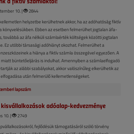
k a fiktív számláktól!
tember 10. |
2844
 kellemetlen helyzetbe kerülhetnek akkor, ha az adóhatóság fiktív
 a könyvelésükben. Ebben az esetben felmerülhet jogtalan áfa-
s, továbbá az áfa nélküli számlaérték költségek közötti jogtalan
e. Ez utóbbi társasági adóhiányt okozhat. Felmerülhet a
énzeszközeinek a hiánya a fiktív számla összegével egyezően. A
k miatt büntetőeljárás is indulhat. Amennyiben a számlaelfogadó
tartják az alábbi szabályokat, akkor valószínűleg elkerülhetik az
 elfogadása után felmerülő kellemetlenségeket.
temberi lapszám
 kisvállalkozások adóalap-kedvezménye
s 10. |
2749
épvállalkozásokról, fejlődésük támogatásáról szóló törvény