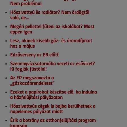
Nem probléma!
Hőszivattyú és radiátor? Nem ördögtől
való, de…
Megéri pellettel fűteni az iskolákat? Most
éppen igen
Lesz, akinek kisebb gáz- és áramdíjakat
hoz a május
Edzőverseny az EB előtt
Szennnyvízcsatornába vezeti az esővizet?
Ki fogják füstölni!
Az EP megszavazta a
„gázkazánrendeletet”
Ezeket a papírokat készítse elő, ha indulna
a házfelújítási pályázaton
Hőszivattyús cégek is bajba kerülhetnek a
napelemes pályázat miatt
Érik a botrány az otthonfelújítási program
kapcsán