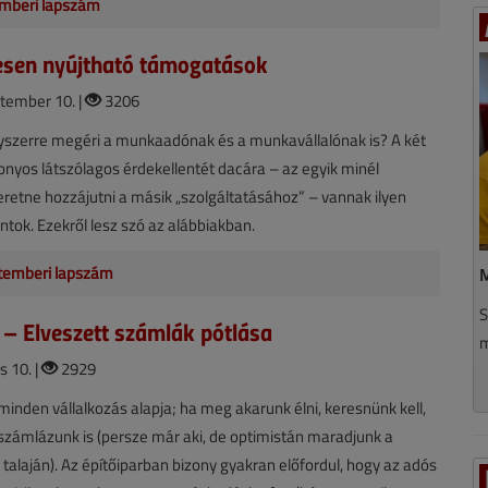
mberi lapszám
sen nyújtható támogatások
tember 10. |
3206
gyszerre megéri a munkaadónak és a munkavállalónak is? A két
izonyos látszólagos érdekellentét dacára – az egyik minél
retne hozzájutni a másik „szolgáltatásához” – vannak ilyen
ontok. Ezekről lesz szó az alábbiakban.
temberi lapszám
M
S
– Elveszett számlák pótlása
m
s 10. |
2929
inden vállalkozás alapja; ha meg akarunk élni, keresnünk kell,
számlázunk is (persze már aki, de optimistán maradjunk a
talaján). Az építőiparban bizony gyakran előfordul, hogy az adós