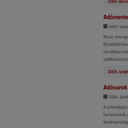
2004. dece
Adómente
2003. szep
Mi az, ami e
fél közötti b
olcsóbban sze
találkozási p
2003. szep
Adósarok 
2004. áprili
A számlázás m
ha keresünk, 
törvényesség 