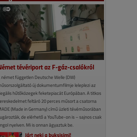
Német tévériport az F-gáz-csalókról
 német független Deutsche Welle (DW)
űsorszolgáltató új dokumentumfilmje leleplezi az
llegális hűtőközegek feketepiacát Európában. A titkos
ereskedelmet feltáró 20 perces műsort a csatorna
ADE (Made in Germany) című üzleti tévéműsorában
ugározták, de elérhető a YouTube-on is – sajnos csak
ngol nyelven. Mi is onnan ágyaztuk be.
Járt neki a buksisimi!