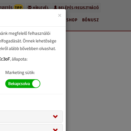
TIPP
FIZETÉS
HÍRLEVÉL
BELÉPÉS/REGISZTRÁCIÓ
×
HÍREK
LAPSZÁMOK
BLOG
SHOP
BÓNUSZ
nánk megfelelő felhasználói
 elfogadását. Önnek lehetősége
zekről alább bővebben olvashat.
Kc3oF
, állapota:
Marketing sütik: