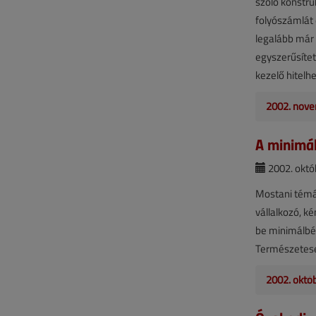
szóló konstru
folyószámlát 
legalább már 
egyszerűsítet
kezelő hitelh
2002. nove
A minimá
2002. októb
Mostani témán
vállalkozó, k
be minimálbér
Természetese
2002. októ