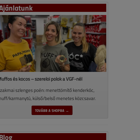
Ajánlatunk
uffos és kócos – szerelői pólók a VGF-nél
zakmai szlenges poén: menettömítő kenderkóc,
uff/karmanytú, külső/belső menetes közcsavar.
TOVÁBB A SHOPBA →
Blog