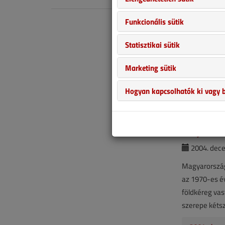
A munkaüg
Funkcionális sütik
2004. szep
Statisztikai sütik
A munkaügyi e
Marketing sütik
volt a téma, 
Mostani cikkün
Hogyan kapcsolhatók ki vagy b
2004. szep
Tudja-e? 
2004. dece
Magyarország
az 1970-es év
földkéreg vas
szerepe kéts