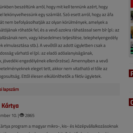
künkben beszéltünk arról, hogy mit kell tennünk azért, hogy
el lekönyvelhessünk egy számlát. Szó esett arról, hogy az áfa
át nem befolyásolhatják az olyan körülmények, amelyek a
átójának róhatók fel, és a vevő azokra ráhatással sem bír (pl.: az
llásának nem, vagy késedelmes teljesítése, telephelyengedély
 elmulasztása stb.). A vevőtől az adott ügyletben csak a
osság várható el (pl.: az eladó adóalanyiságának,
 jövedéki engedélyének ellenőrzése). Amennyiben a vevő
etelményeknek eleget tett, akkor nem vitatható el tőle az
gosultság. Ettől élesen elkülöníthetők a fiktív ügyletek.
si lapszám
 Kártya
mber 10. |
2865
Kártya program a magyar mikro-, kis- és középvállalkozásoknak