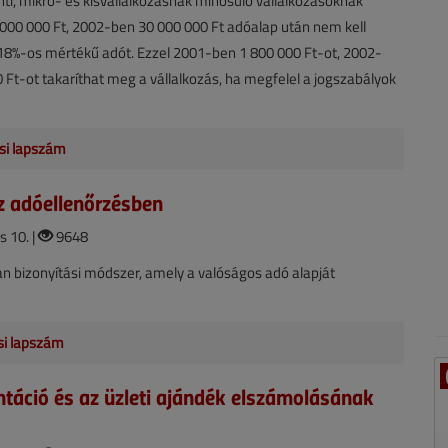
inti, mikro- és kisvállalkozásnak minősülő vállalkozásoknak
000 000 Ft, 2002-ben 30 000 000 Ft adóalap után nem kell
18%-os mértékű adót. Ezzel 2001-ben 1 800 000 Ft-ot, 2002-
 Ft-ot takaríthat meg a vállalkozás, ha megfelel a jogszabályok
si lapszám
z adóellenőrzésben
s 10. |
9648
an bizonyítási módszer, amely a valóságos adó alapját
isi lapszám
ntáció és az üzleti ajándék elszámolásának