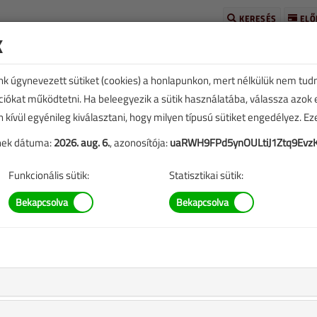
KERESÉS
ELŐ
k
unk úgynevezett sütiket (cookies) a honlapunkon, mert nélkülük nem tud
kciókat működtetni. Ha beleegyezik a sütik használatába, válassza azok
n kívül egyénileg kiválasztani, hogy milyen típusú sütiket engedélyez. E
tének dátuma:
2026. aug. 6.
, azonosítója:
uaRWH9FPd5ynOULtiJ1Ztq9Evz
SZERZŐK LISTÁJA
Funkcionális sütik:
Statisztikai sütik:
 Erzsébet cikkei