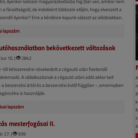
tni, ilyenkor sokszor magyarázkodásba fog (bár van, amikor nem
m a fáradtságot), de indokként többször előjön, hogy elveszett a
teendő ilyenkor? Erre a kérdésre kapunk választ az alábbiakban.
isi lapszám
utóhasználatban bekövetkezett változások
ius 10. |
2842
1-től kétszeresére növekedett a cégautó után fizetendő
delemadó. A vállalkozásnak a cégautó utáni adót akkor kell
A
 a beszerzési ártól és a beszerzési évtől függően -, amennyiben
m
gáncélra is használják.
i
k
iusi lapszám
M
s
ás mesterfogásai II.
a
r 27. |
939