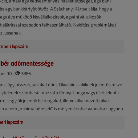
kció, amely egy kedvezményes hitellehetőséget, egy banki
és egy bankkártyát ötvöz. A Széchenyi Kártya célja, hogy a
egy éve működő kisvállalkozások, egyéni vállalkozók
t eljárással szabadon felhasználható, likviditási problémákat
ez jussanak.
mberi lapszám
lbér adómentessége
er 10. |
3886
k, úgy hisszük, sokakat érint. Olvasóink, akiknek jelentős része
énytelenek szembesülni azzal a ténnyel, hogy vagy őket jelentik
re, vagy ők jelentik be magukat, illetve alkalmazottjaikat.
n a nem „minimálbéresek” is mélyen érintve vannak az ügyben.
beri lapszám