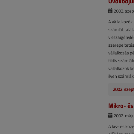
Óvakodjun
2002. szep
A vállalkozók
számlát talál
visszaigénylé
szerepeltetés
vállalkozás p
fiktív számlá
vállalkozók be
ilyen számlák
2002. szep
Mikro- és
2002. máju
A kis- és köz