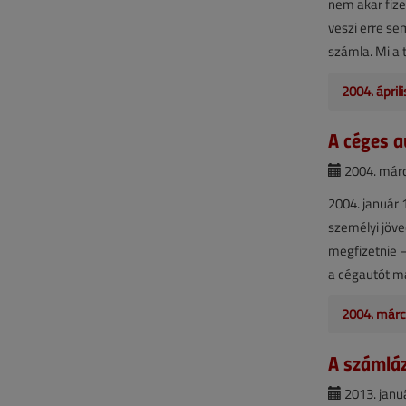
nem akar fize
veszi erre se
számla. Mi a 
2004. ápril
A céges a
2004. márc
2004. január 
személyi jöve
megfizetnie –
a cégautót ma
2004. márc
A számláz
2013. januá