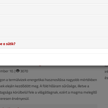
yi ellenőrzés
tember 10. |
2780
llenőrzésekről más rovatunkban már írtunk, ám ott inkább az
hogy milyen visszásságok fordulnak elő ezzel kapcsolatban.
kben a jogi hátteret tekintjük át.
e a sütik?
A 
temberi lapszám
hí
ha
- Geotermikus energia
id
mber 10. |
3070
in
és
on a termálvizek energetikai hasznosítása nagyobb mértékben
ek elején kezdődött meg. A föld hőáram sűrűsége, illetve a
tagsága körülbelül fele a világátlagnak, ezért a magma melegítő
zeresen érvényesül.